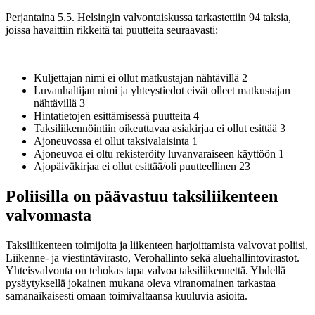
Perjantaina 5.5. Helsingin valvontaiskussa tarkastettiin 94 taksia,
joissa havaittiin rikkeitä tai puutteita seuraavasti:
Kuljettajan nimi ei ollut matkustajan nähtävillä 2
Luvanhaltijan nimi ja yhteystiedot eivät olleet matkustajan
nähtävillä 3
Hintatietojen esittämisessä puutteita 4
Taksiliikennöintiin oikeuttavaa asiakirjaa ei ollut esittää 3
Ajoneuvossa ei ollut taksivalaisinta 1
Ajoneuvoa ei oltu rekisteröity luvanvaraiseen käyttöön 1
Ajopäiväkirjaa ei ollut esittää/oli puutteellinen 23
Poliisilla on päävastuu taksiliikenteen
valvonnasta
Taksiliikenteen toimijoita ja liikenteen harjoittamista valvovat poliisi,
Liikenne- ja viestintävirasto, Verohallinto sekä aluehallintovirastot.
Yhteisvalvonta on tehokas tapa valvoa taksiliikennettä. Yhdellä
pysäytyksellä jokainen mukana oleva viranomainen tarkastaa
samanaikaisesti omaan toimivaltaansa kuuluvia asioita.