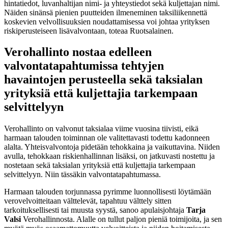
hintatiedot, luvanhaltijan nimi- ja yhteystiedot sekä kuljettajan nimi.
Näiden sinänsä pienien puutteiden ilmeneminen taksiliikennettä
koskevien velvollisuuksien noudattamisessa voi johtaa yrityksen
riskiperusteiseen lisävalvontaan, toteaa Ruotsalainen.
Verohallinto nostaa edelleen
valvontatapahtumissa tehtyjen
havaintojen perusteella sekä taksialan
yrityksiä että kuljettajia tarkempaan
selvittelyyn
Verohallinto on valvonut taksialaa viime vuosina tiivisti, eikä
harmaan talouden toiminnan ole valitettavasti todettu kadonneen
alalta. Yhteisvalvontoja pidetään tehokkaina ja vaikuttavina. Niiden
avulla, tehokkaan riskienhallinnan lisäksi, on jatkuvasti nostettu ja
nostetaan sekä taksialan yrityksiä että kuljettajia tarkempaan
selvittelyyn. Niin tässäkin valvontatapahtumassa.
Harmaan talouden torjunnassa pyrimme luonnollisesti löytämään
verovelvoitteitaan välttelevät, tapahtuu välttely sitten
tarkoituksellisesti tai muusta syystä, sanoo apulaisjohtaja
Tarja
Valsi
Verohallinnosta. Alalle on tullut paljon pieniä toimijoita, ja sen