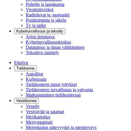
Puhelin ja laajakaista
Viestintäverkot
Radioluvat ja -taajuudet
Postitoiminta ja jakelu
Tv ja radio
Kyberturvallisuus ja tekoäly
Arjen tietoturva
Kyberturvallisuuskeskus
Datatalous ja datan välittäminen
Tekoälyn sääntely
Etusivu
Tieliikenne
Autoilijat
Kuljetusala
Tieliikenteen muut yritykset
Tieliikenteen turvallisuus ja valvonta
Matkustaminen tieliikenteessä
Vesiliikenne
Veneily
Vesiväylät ja satamat
Merikartoitus
Meriympäristö
Merenkulun pätevyydet ja meriterveys