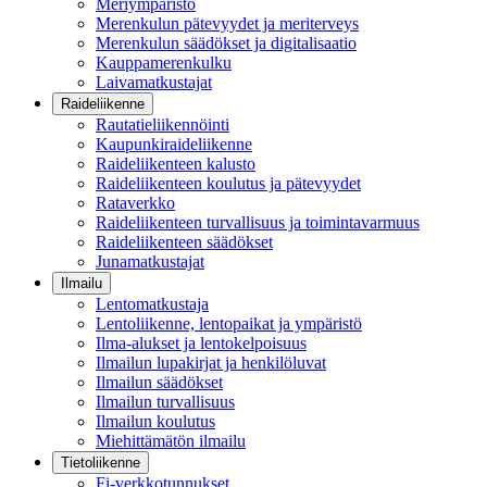
Meriympäristö
Merenkulun pätevyydet ja meriterveys
Merenkulun säädökset ja digitalisaatio
Kauppamerenkulku
Laivamatkustajat
Raideliikenne
Rautatieliikennöinti
Kaupunkiraideliikenne
Raideliikenteen kalusto
Raideliikenteen koulutus ja pätevyydet
Rataverkko
Raideliikenteen turvallisuus ja toimintavarmuus
Raideliikenteen säädökset
Junamatkustajat
Ilmailu
Lentomatkustaja
Lentoliikenne, lentopaikat ja ympäristö
Ilma-alukset ja lentokelpoisuus
Ilmailun lupakirjat ja henkilöluvat
Ilmailun säädökset
Ilmailun turvallisuus
Ilmailun koulutus
Miehittämätön ilmailu
Tietoliikenne
Fi-verkkotunnukset