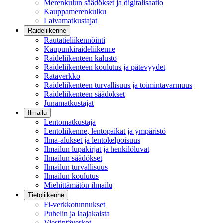
Merenkulun säädökset ja digitalisaatio
Kauppamerenkulku
Laivamatkustajat
Raideliikenne
Rautatieliikennöinti
Kaupunkiraideliikenne
Raideliikenteen kalusto
Raideliikenteen koulutus ja pätevyydet
Rataverkko
Raideliikenteen turvallisuus ja toimintavarmuus
Raideliikenteen säädökset
Junamatkustajat
Ilmailu
Lentomatkustaja
Lentoliikenne, lentopaikat ja ympäristö
Ilma-alukset ja lentokelpoisuus
Ilmailun lupakirjat ja henkilöluvat
Ilmailun säädökset
Ilmailun turvallisuus
Ilmailun koulutus
Miehittämätön ilmailu
Tietoliikenne
Fi-verkkotunnukset
Puhelin ja laajakaista
Viestintäverkot