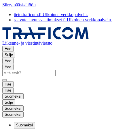
Siirry pääsisältöön
tieto.traficom.fi
Ulkoinen verkkopalvelu.
saavutettavuusvaatimukset.fi
Ulkoinen verkkopalvelu.
Liikenne- ja viestintävirasto
Hae
Sulje
Hae
Hae
Hae
Hae
Suomeksi
Sulje
Suomeksi
Suomeksi
Suomeksi