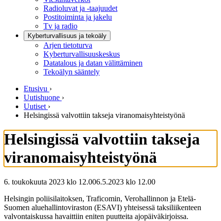
Radioluvat ja -taajuudet
Postitoiminta ja jakelu
Tv ja radio
Kyberturvallisuus ja tekoäly
Arjen tietoturva
Kyberturvallisuuskeskus
Datatalous ja datan välittäminen
Tekoälyn sääntely
Etusivu
›
Uutishuone
›
Uutiset
›
Helsingissä valvottiin takseja viranomaisyhteistyönä
Helsingissä valvottiin takseja
viranomaisyhteistyönä
6. toukokuuta 2023 klo 12.00
6.5.2023
klo
12.00
Helsingin poliisilaitoksen, Traficomin, Verohallinnon ja Etelä-
Suomen aluehallintoviraston (ESAVI) yhteisessä taksiliikenteen
valvontaiskussa havaittiin eniten puutteita ajopäiväkirjoissa.