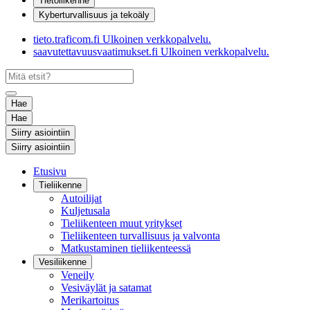
Tietoliikenne
Kyberturvallisuus ja tekoäly
tieto.traficom.fi
Ulkoinen verkkopalvelu.
saavutettavuusvaatimukset.fi
Ulkoinen verkkopalvelu.
Hae
Hae
Siirry asiointiin
Siirry asiointiin
Etusivu
Tieliikenne
Autoilijat
Kuljetusala
Tieliikenteen muut yritykset
Tieliikenteen turvallisuus ja valvonta
Matkustaminen tieliikenteessä
Vesiliikenne
Veneily
Vesiväylät ja satamat
Merikartoitus