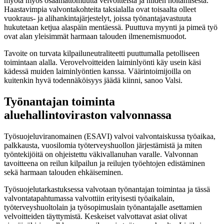
myötä myös osaamattomuutta velvoitteista ja niiden hoitamisesta.
Haastavimpia valvontakohteita taksialalla ovat toisaalta olleet
vuokraus- ja alihankintajärjestelyt, joissa työnantajavastuuta
hukutetaan ketjua alaspäin mentäessä. Puuttuva myynti ja pimeä työ
ovat alan yleisimmät harmaan talouden ilmenemismuodot.
Tavoite on turvata kilpailuneutraliteetti puuttumalla petolliseen
toimintaan alalla. Verovelvoitteiden laiminlyönti käy usein käsi
kädessä muiden laiminlyöntien kanssa. Väärintoimijoilla on
kuitenkin hyvä todennäköisyys jäädä kiinni, sanoo Valsi.
Työnantajan toiminta
aluehallintoviraston valvonnassa
Työsuojeluviranomainen (ESAVI) valvoi valvontaiskussa työaikaa,
palkkausta, vuosilomia työterveyshuollon järjestämistä ja miten
työntekijöitä on ohjeistettu väkivallanuhan varalle. Valvonnan
tavoitteena on reilun kilpailun ja reilujen työehtojen edistäminen
sekä harmaan talouden ehkäiseminen.
Työsuojelutarkastuksessa valvotaan työnantajan toimintaa ja tässä
valvontatapahtumassa valvottiin erityisesti työaikalain,
työterveyshuoltolain ja työsopimuslain työnantajalle asettamien
velvoitteiden täyttymistä. Keskeiset valvottavat asiat olivat