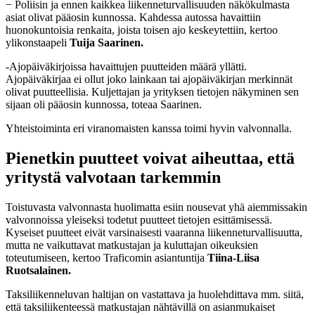
− Poliisin ja ennen kaikkea liikenneturvallisuuden näkökulmasta
asiat olivat pääosin kunnossa. Kahdessa autossa havaittiin
huonokuntoisia renkaita, joista toisen ajo keskeytettiin, kertoo
ylikonstaapeli
Tuija Saarinen.
-Ajopäiväkirjoissa havaittujen puutteiden määrä yllätti.
Ajopäiväkirjaa ei ollut joko lainkaan tai ajopäiväkirjan merkinnät
olivat puutteellisia. Kuljettajan ja yrityksen tietojen näkyminen sen
sijaan oli pääosin kunnossa, toteaa Saarinen.
Yhteistoiminta eri viranomaisten kanssa toimi hyvin valvonnalla.
Pienetkin puutteet voivat aiheuttaa, että
yritystä valvotaan tarkemmin
Toistuvasta valvonnasta huolimatta esiin nousevat yhä aiemmissakin
valvonnoissa yleiseksi todetut puutteet tietojen esittämisessä.
Kyseiset puutteet eivät varsinaisesti vaaranna liikenneturvallisuutta,
mutta ne vaikuttavat matkustajan ja kuluttajan oikeuksien
toteutumiseen, kertoo Traficomin asiantuntija
Tiina-Liisa
Ruotsalainen.
Taksiliikenneluvan haltijan on vastattava ja huolehdittava mm. siitä,
että taksiliikenteessä matkustajan nähtävillä on asianmukaiset