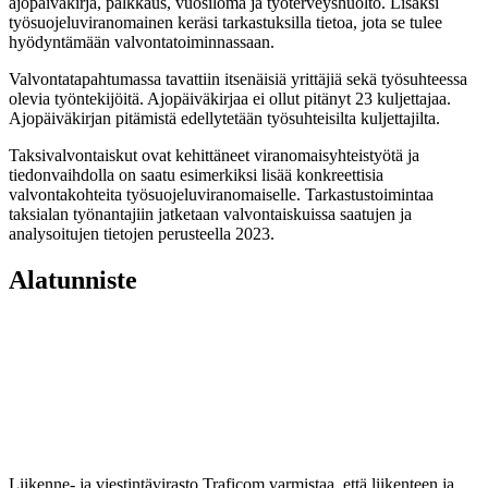
ajopäiväkirja, palkkaus, vuosiloma ja työterveyshuolto. Lisäksi
työsuojeluviranomainen keräsi tarkastuksilla tietoa, jota se tulee
hyödyntämään valvontatoiminnassaan.
Valvontatapahtumassa tavattiin itsenäisiä yrittäjiä sekä työsuhteessa
olevia työntekijöitä. Ajopäiväkirjaa ei ollut pitänyt 23 kuljettajaa.
Ajopäiväkirjan pitämistä edellytetään työsuhteisilta kuljettajilta.
Taksivalvontaiskut ovat kehittäneet viranomaisyhteistyötä ja
tiedonvaihdolla on saatu esimerkiksi lisää konkreettisia
valvontakohteita työsuojeluviranomaiselle. Tarkastustoimintaa
taksialan työnantajiin jatketaan valvontaiskuissa saatujen ja
analysoitujen tietojen perusteella 2023.
Alatunniste
Liikenne- ja viestintävirasto Traficom varmistaa, että liikenteen ja