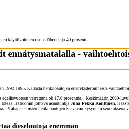
isten käyttövoimien osuus lähenee jo 40 prosenttia
it ennätysmatalalla - vaihtoehto
en 1992-1995. Kaikista henkilöautojen ensirekisteröinneistä vaihtoehtois
edellisvuoteen verrattuna oli 17,0 prosenttia. "Keskimäärin 2000-luvull
, toteaa Traficomin johtava asiantuntija
Juha-Pekka Konttinen
. Haast
ttuna. "Vähäpäästöisten henkilöautojen kasvavan kysynnän seurauksena 
ertaa dieselautoja enemmän