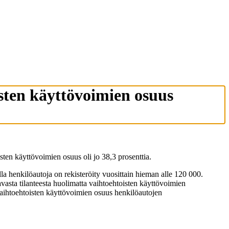
isten käyttövoimien osuus
ten käyttövoimien osuus oli jo 38,3 prosenttia.
a henkilöautoja on rekisteröity vuosittain hieman alle 120 000.
avasta tilanteesta huolimatta vaihtoehtoisten käyttövoimien
vaihtoehtoisten käyttövoimien osuus henkilöautojen