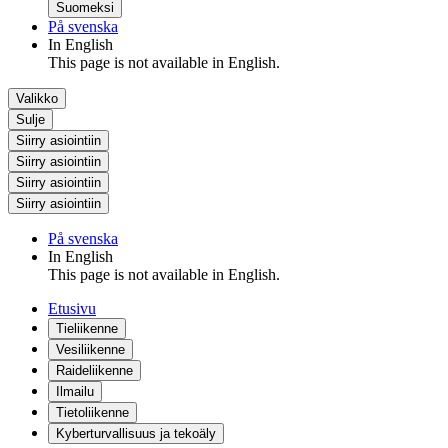
Suomeksi
På svenska
In English
This page is not available in English.
Valikko
Sulje
Siirry asiointiin
Siirry asiointiin
Siirry asiointiin
Siirry asiointiin
På svenska
In English
This page is not available in English.
Etusivu
Tieliikenne
Vesiliikenne
Raideliikenne
Ilmailu
Tietoliikenne
Kyberturvallisuus ja tekoäly