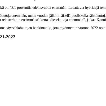
ä oli 43,1 prosenttia edellisvuotta enemmän. Ladattavia hybridejä rekis
hköautoja enemmän, mutta vuoden jälkimmäisellä puoliskolla sähköautoja 
 rekisteröitiin ensimmäistä kertaa dieselautoja enemmän", jatkaa Kontt
a täyssähköautojen hankintatuki, jota myönnettiin vuonna 2022 noin v
021-2022