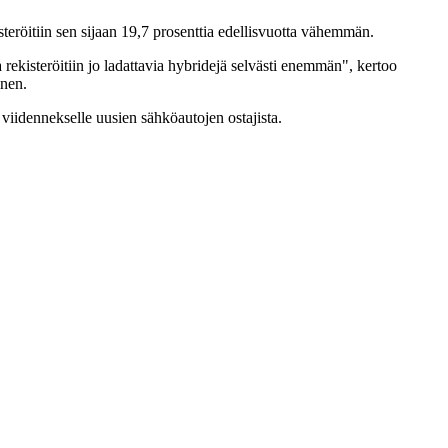
teröitiin sen sijaan 19,7 prosenttia edellisvuotta vähemmän.
rekisteröitiin jo ladattavia hybridejä selvästi enemmän", kertoo
inen.
iidennekselle uusien sähköautojen ostajista.