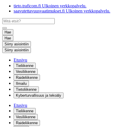
tieto.traficom.fi
Ulkoinen verkkopalvelu.
saavutettavuusvaatimukset.fi
Ulkoinen verkkopalvelu.
Hae
Hae
Siirry asiointiin
Siirry asiointiin
Etusivu
Tieliikenne
Vesiliikenne
Raideliikenne
Ilmailu
Tietoliikenne
Kyberturvallisuus ja tekoäly
Etusivu
Tieliikenne
Vesiliikenne
Raideliikenne