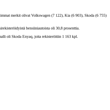
ituimmat merkit olivat Volkswagen (7 122), Kia (6 903), Skoda (6 755)
ekisteröidyistä bensiiniautoista oli 30,8 prosenttia.
i oli Skoda Enyaq, joita rekisteröitiin 1 163 kpl.