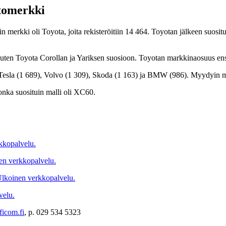
utomerkki
in merkki oli Toyota, joita rekisteröitiin 14 464. Toyotan jälkeen suos
 kuten Toyota Corollan ja Yariksen suosioon. Toyotan markkinaosuus ensir
esla (1 689), Volvo (1 309), Skoda (1 163) ja BMW (986). Myydyin mall
jonka suosituin malli oli XC60.
kkopalvelu.
en verkkopalvelu.
lkoinen verkkopalvelu.
velu.
ficom.fi
, p. 029 534 5323