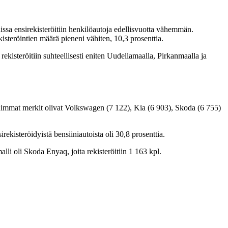
issa ensirekisteröitiin henkilöautoja edellisvuotta vähemmän.
kisteröintien määrä pieneni vähiten, 10,3 prosenttia.
ekisteröitiin suhteellisesti eniten Uudellamaalla, Pirkanmaalla ja
ituimmat merkit olivat Volkswagen (7 122), Kia (6 903), Skoda (6 755)
ekisteröidyistä bensiiniautoista oli 30,8 prosenttia.
i oli Skoda Enyaq, joita rekisteröitiin 1 163 kpl.