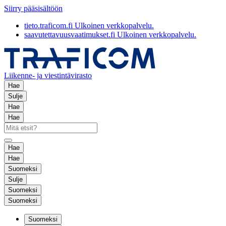
Siirry pääsisältöön
tieto.traficom.fi
Ulkoinen verkkopalvelu.
saavutettavuusvaatimukset.fi
Ulkoinen verkkopalvelu.
Liikenne- ja viestintävirasto
Hae
Sulje
Hae
Hae
Hae
Hae
Suomeksi
Sulje
Suomeksi
Suomeksi
Suomeksi