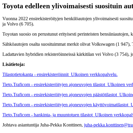
Toyota edelleen ylivoimaisesti suosituin a
Vuonna 2022 ensirekisteröityjen henkilöautojen ylivoimaisesti suositu
ja Volvo (6 705).
Toyotan suosio on perustunut erityisesti perinteisten bensiiniautojen,
Sähköautojen osalta suosituimmat merkit olivat Volkswagen (1 947), T
Ladattavien hybridien rekisteröinneissä kärkitilan vei Volvo (3 754), 
Lisätietoja:
Tilastotietokanta - ensirekisteröinnit
Ulkoinen verkkopalvelu.
Tieto.Traficom - ensirekisteröityjen ajoneuvojen tilastot
Ulkoinen ver
Tieto.Traficom - ensirekisteröityjen ajoneuvojen päästötilastot
Ulkoin
Tieto.Traficom - ensirekisteröityjen ajoneuvojen käyttövoimatilastot
U
Tieto.Traficom - hankinta- ja muuntotuen tilastot
Ulkoinen verkkopal
Johtava asiantuntija Juha-Pekka Konttinen,
juha-pekka.konttinen@tra