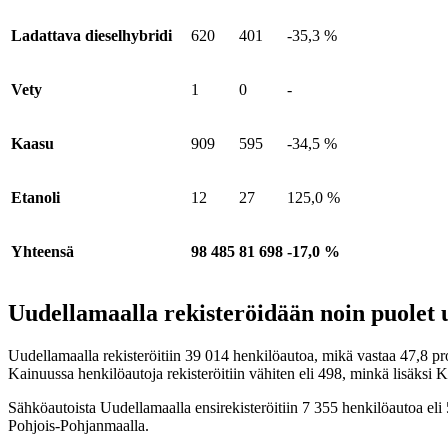
Ladattava dieselhybridi
620
401
-35,3 %
Vety
1
0
-
Kaasu
909
595
-34,5 %
Etanoli
12
27
125,0 %
Yhteensä
98 485
81 698
-17,0 %
Uudellamaalla rekisteröidään noin puolet u
Uudellamaalla rekisteröitiin 39 014 henkilöautoa, mikä vastaa 47,8 pro
Kainuussa henkilöautoja rekisteröitiin vähiten eli 498, minkä lisäksi K
Sähköautoista Uudellamaalla ensirekisteröitiin 7 355 henkilöautoa eli 5
Pohjois-Pohjanmaalla.