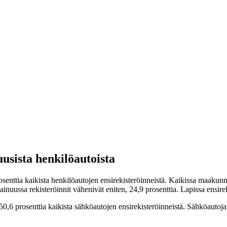
usista henkilöautoista
senttia kaikista henkilöautojen ensirekisteröinneistä. Kaikissa maakunn
ainuussa rekisteröinnit vähenivät eniten, 24,9 prosenttia. Lapissa ensire
0,6 prosenttia kaikista sähköautojen ensirekisteröinneistä. Sähköautoja r