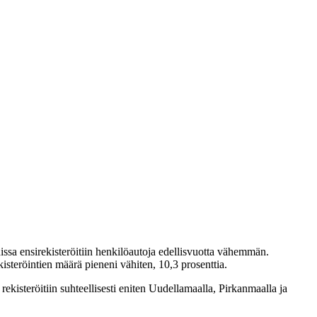
issa ensirekisteröitiin henkilöautoja edellisvuotta vähemmän.
kisteröintien määrä pieneni vähiten, 10,3 prosenttia.
ekisteröitiin suhteellisesti eniten Uudellamaalla, Pirkanmaalla ja