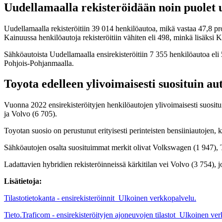
Uudellamaalla rekisteröidään noin puolet u
Uudellamaalla rekisteröitiin 39 014 henkilöautoa, mikä vastaa 47,8 pro
Kainuussa henkilöautoja rekisteröitiin vähiten eli 498, minkä lisäksi K
Sähköautoista Uudellamaalla ensirekisteröitiin 7 355 henkilöautoa eli 5
Pohjois-Pohjanmaalla.
Toyota edelleen ylivoimaisesti suosituin a
Vuonna 2022 ensirekisteröityjen henkilöautojen ylivoimaisesti suositu
ja Volvo (6 705).
Toyotan suosio on perustunut erityisesti perinteisten bensiiniautojen,
Sähköautojen osalta suosituimmat merkit olivat Volkswagen (1 947), T
Ladattavien hybridien rekisteröinneissä kärkitilan vei Volvo (3 754), 
Lisätietoja:
Tilastotietokanta - ensirekisteröinnit
Ulkoinen verkkopalvelu.
Tieto.Traficom - ensirekisteröityjen ajoneuvojen tilastot
Ulkoinen ver