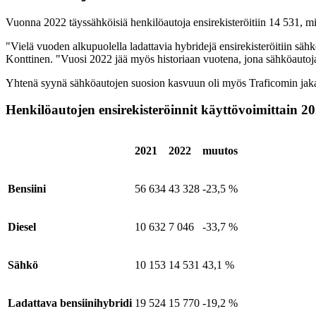
Vuonna 2022 täyssähköisiä henkilöautoja ensirekisteröitiin 14 531, mik
"Vielä vuoden alkupuolella ladattavia hybridejä ensirekisteröitiin sä
Konttinen. "Vuosi 2022 jää myös historiaan vuotena, jona sähköautoja
Yhtenä syynä sähköautojen suosion kasvuun oli myös Traficomin jakam
Henkilöautojen ensirekisteröinnit käyttövoimittain 2
2021
2022
muutos
Bensiini
56 634
43 328
-23,5 %
Diesel
10 632
7 046
-33,7 %
Sähkö
10 153
14 531
43,1 %
Ladattava bensiinihybridi
19 524
15 770
-19,2 %