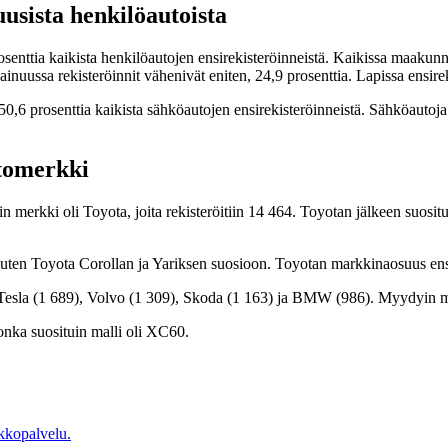
usista henkilöautoista
senttia kaikista henkilöautojen ensirekisteröinneistä. Kaikissa maakunn
ainuussa rekisteröinnit vähenivät eniten, 24,9 prosenttia. Lapissa ensire
0,6 prosenttia kaikista sähköautojen ensirekisteröinneistä. Sähköautoja r
utomerkki
in merkki oli Toyota, joita rekisteröitiin 14 464. Toyotan jälkeen suos
 kuten Toyota Corollan ja Yariksen suosioon. Toyotan markkinaosuus ensir
esla (1 689), Volvo (1 309), Skoda (1 163) ja BMW (986). Myydyin mall
jonka suosituin malli oli XC60.
kkopalvelu.