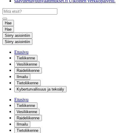
saavutettavuusvaatimukset.fi
Ulkoinen verkkopalvelu.
Hae
Hae
Siirry asiointiin
Siirry asiointiin
Etusivu
Tieliikenne
Vesiliikenne
Raideliikenne
Ilmailu
Tietoliikenne
Kyberturvallisuus ja tekoäly
Etusivu
Tieliikenne
Vesiliikenne
Raideliikenne
Ilmailu
Tietoliikenne