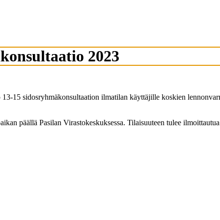
äkonsultaatio 2023
klo 13-15 sidosryhmäkonsultaation ilmatilan käyttäjille koskien lennon
 paikan päällä Pasilan Virastokeskuksessa. Tilaisuuteen tulee ilmoittautua