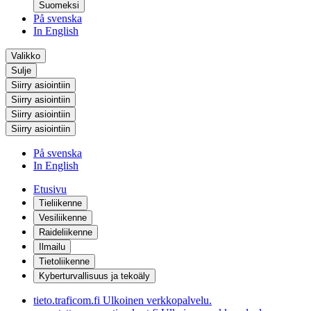
Suomeksi
På svenska
In English
Valikko
Sulje
Siirry asiointiin
Siirry asiointiin
Siirry asiointiin
Siirry asiointiin
På svenska
In English
Etusivu
Tieliikenne
Vesiliikenne
Raideliikenne
Ilmailu
Tietoliikenne
Kyberturvallisuus ja tekoäly
tieto.traficom.fi
Ulkoinen verkkopalvelu.