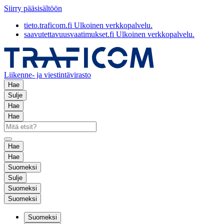
Siirry pääsisältöön
tieto.traficom.fi
Ulkoinen verkkopalvelu.
saavutettavuusvaatimukset.fi
Ulkoinen verkkopalvelu.
Liikenne- ja viestintävirasto
Hae
Sulje
Hae
Hae
Hae
Hae
Suomeksi
Sulje
Suomeksi
Suomeksi
Suomeksi