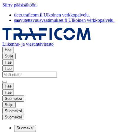
Siirry pääsisältöön
tieto.traficom.fi
Ulkoinen verkkopalvelu.
saavutettavuusvaatimukset.fi
Ulkoinen verkkopalvelu.
Liikenne- ja viestintävirasto
Hae
Sulje
Hae
Hae
Hae
Hae
Suomeksi
Sulje
Suomeksi
Suomeksi
Suomeksi