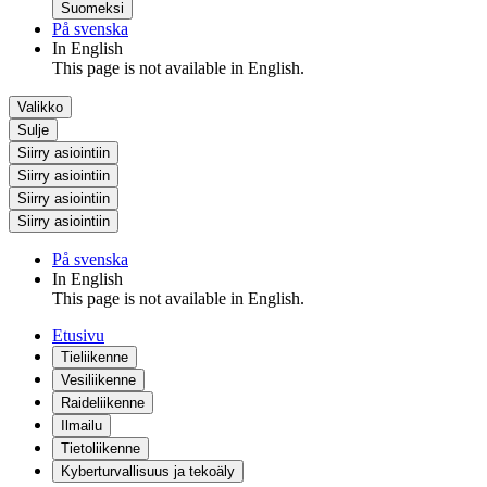
Suomeksi
På svenska
In English
This page is not available in English.
Valikko
Sulje
Siirry asiointiin
Siirry asiointiin
Siirry asiointiin
Siirry asiointiin
På svenska
In English
This page is not available in English.
Etusivu
Tieliikenne
Vesiliikenne
Raideliikenne
Ilmailu
Tietoliikenne
Kyberturvallisuus ja tekoäly