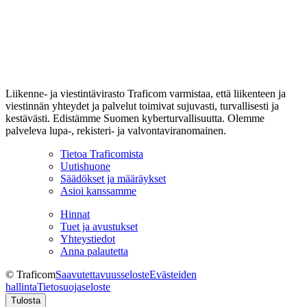
Liikenne- ja viestintävirasto Traficom varmistaa, että liikenteen ja
viestinnän yhteydet ja palvelut toimivat sujuvasti, turvallisesti ja
kestävästi. Edistämme Suomen kyberturvallisuutta. Olemme
palveleva lupa-, rekisteri- ja valvontaviranomainen.
Tietoa Traficomista
Uutishuone
Säädökset ja määräykset
Asioi kanssamme
Hinnat
Tuet ja avustukset
Yhteystiedot
Anna palautetta
© Traficom
Saavutettavuusseloste
Evästeiden
hallinta
Tietosuojaseloste
Tulosta