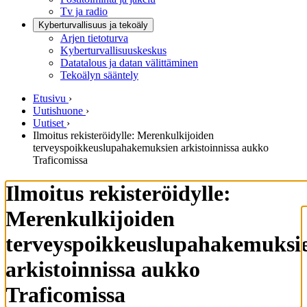
Tv ja radio
Kyberturvallisuus ja tekoäly
Arjen tietoturva
Kyberturvallisuuskeskus
Datatalous ja datan välittäminen
Tekoälyn sääntely
Etusivu
›
Uutishuone
›
Uutiset
›
Ilmoitus rekisteröidylle: Merenkulkijoiden
terveyspoikkeuslupahakemuksien arkistoinnissa aukko
Traficomissa
Ilmoitus rekisteröidylle:
Merenkulkijoiden
terveyspoikkeuslupahakemuksi
arkistoinnissa aukko
Traficomissa