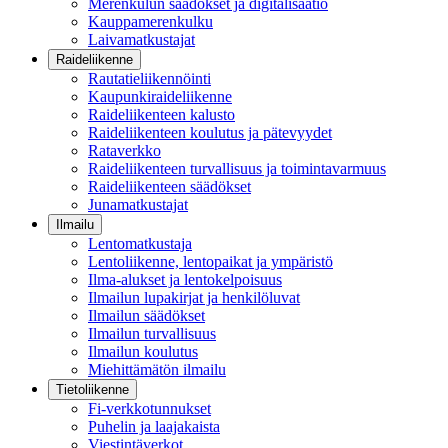
Merenkulun säädökset ja digitalisaatio
Kauppamerenkulku
Laivamatkustajat
Raideliikenne
Rautatieliikennöinti
Kaupunkiraideliikenne
Raideliikenteen kalusto
Raideliikenteen koulutus ja pätevyydet
Rataverkko
Raideliikenteen turvallisuus ja toimintavarmuus
Raideliikenteen säädökset
Junamatkustajat
Ilmailu
Lentomatkustaja
Lentoliikenne, lentopaikat ja ympäristö
Ilma-alukset ja lentokelpoisuus
Ilmailun lupakirjat ja henkilöluvat
Ilmailun säädökset
Ilmailun turvallisuus
Ilmailun koulutus
Miehittämätön ilmailu
Tietoliikenne
Fi-verkkotunnukset
Puhelin ja laajakaista
Viestintäverkot