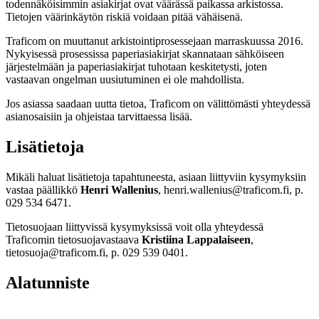
todennäköisimmin asiakirjat ovat väärässä paikassa arkistossa.
Tietojen väärinkäytön riskiä voidaan pitää vähäisenä.
Traficom on muuttanut arkistointiprosessejaan marraskuussa 2016.
Nykyisessä prosessissa paperiasiakirjat skannataan sähköiseen
järjestelmään ja paperiasiakirjat tuhotaan keskitetysti, joten
vastaavan ongelman uusiutuminen ei ole mahdollista.
Jos asiassa saadaan uutta tietoa, Traficom on välittömästi yhteydessä
asianosaisiin ja ohjeistaa tarvittaessa lisää.
Lisätietoja
Mikäli haluat lisätietoja tapahtuneesta, asiaan liittyviin kysymyksiin
vastaa päällikkö
Henri Wallenius
, henri.wallenius@traficom.fi, p.
029 534 6471.
Tietosuojaan liittyvissä kysymyksissä voit olla yhteydessä
Traficomin tietosuojavastaava
Kristiina Lappalaiseen
,
tietosuoja@traficom.fi, p. 029 539 0401.
Alatunniste