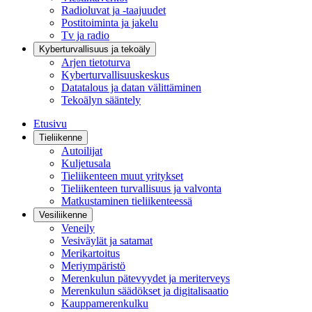
Radioluvat ja -taajuudet
Postitoiminta ja jakelu
Tv ja radio
Kyberturvallisuus ja tekoäly
Arjen tietoturva
Kyberturvallisuuskeskus
Datatalous ja datan välittäminen
Tekoälyn sääntely
Etusivu
Tieliikenne
Autoilijat
Kuljetusala
Tieliikenteen muut yritykset
Tieliikenteen turvallisuus ja valvonta
Matkustaminen tieliikenteessä
Vesiliikenne
Veneily
Vesiväylät ja satamat
Merikartoitus
Meriympäristö
Merenkulun pätevyydet ja meriterveys
Merenkulun säädökset ja digitalisaatio
Kauppamerenkulku