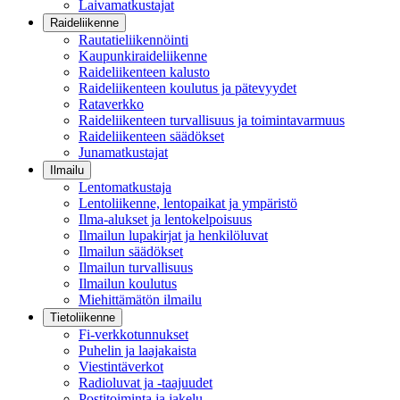
Laivamatkustajat
Raideliikenne
Rautatieliikennöinti
Kaupunkiraideliikenne
Raideliikenteen kalusto
Raideliikenteen koulutus ja pätevyydet
Rataverkko
Raideliikenteen turvallisuus ja toimintavarmuus
Raideliikenteen säädökset
Junamatkustajat
Ilmailu
Lentomatkustaja
Lentoliikenne, lentopaikat ja ympäristö
Ilma-alukset ja lentokelpoisuus
Ilmailun lupakirjat ja henkilöluvat
Ilmailun säädökset
Ilmailun turvallisuus
Ilmailun koulutus
Miehittämätön ilmailu
Tietoliikenne
Fi-verkkotunnukset
Puhelin ja laajakaista
Viestintäverkot
Radioluvat ja -taajuudet
Postitoiminta ja jakelu