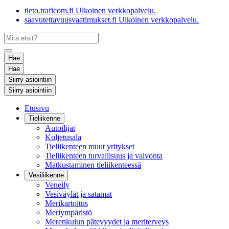
tieto.traficom.fi
Ulkoinen verkkopalvelu.
saavutettavuusvaatimukset.fi
Ulkoinen verkkopalvelu.
Hae
Hae
Siirry asiointiin
Siirry asiointiin
Etusivu
Tieliikenne
Autoilijat
Kuljetusala
Tieliikenteen muut yritykset
Tieliikenteen turvallisuus ja valvonta
Matkustaminen tieliikenteessä
Vesiliikenne
Veneily
Vesiväylät ja satamat
Merikartoitus
Meriympäristö
Merenkulun pätevyydet ja meriterveys