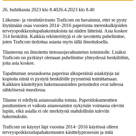
26. huhtikuuta 2023 klo 8.40
26.4.2023
klo
8.40
Liikenne- ja viestintävirasto Traficom on havainnut, ettei se pysty
löytämään osaa vuosien 2014−2016 paperisista merenkulkijoiden
terveyspoikkeuslupahakemuksista tai niiden liitteistä. Asia koskee
314 henkilöä. Kaikkia rekisteröityjä ei ole tavoitettu puhelimitse,
joten Traficom tiedottaa asiasta myös tällä ilmoituksella.
Tilanteesta on ilmoitettu tietosuojavaltuutetun toimistolle. Lisäksi
Traficom on pyrkinyt olemaan puhelimitse yhteydessä henkilöihin,
joita asia koskee.
Tapahtuman seurauksena paperisia alkuperäisiä asiakirjoja tai
kopioita niistä ei pystytä henkilöille pyynnöstä toimittamaan.
Kaikkien käsiteltyjen hakemusasioiden perustiedot ovat tallessa
sähköisessä muodossa.
Tilanne ei edellytä asianosaisilta toimia. Paperidokumenttien
puuttuminen ei vaikuta asianosaisten nykyisiin voimassa oleviin
lupiin, eikä asialla ei ole merkitystä mahdollisiin tuleviin
hakemuksiin.
Traficom on käynyt läpi vuosina 2014−2016 käytössä olleen
terveyspoikkeuslupahakemusten käsittelyprosessin ja mitä