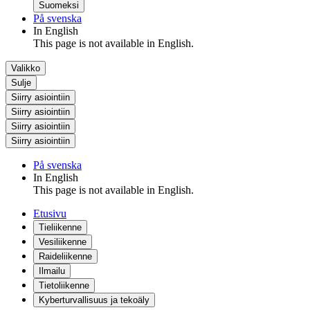
Suomeksi
På svenska
In English
This page is not available in English.
Valikko
Sulje
Siirry asiointiin
Siirry asiointiin
Siirry asiointiin
Siirry asiointiin
På svenska
In English
This page is not available in English.
Etusivu
Tieliikenne
Vesiliikenne
Raideliikenne
Ilmailu
Tietoliikenne
Kyberturvallisuus ja tekoäly