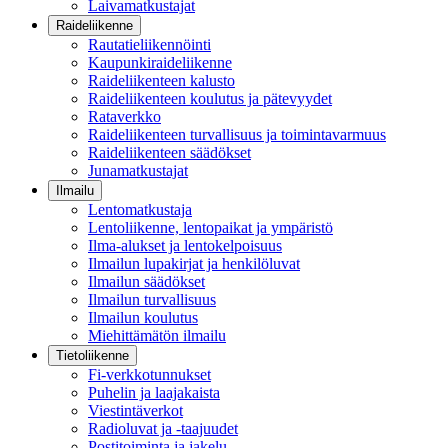
Laivamatkustajat
Raideliikenne
Rautatieliikennöinti
Kaupunkiraideliikenne
Raideliikenteen kalusto
Raideliikenteen koulutus ja pätevyydet
Rataverkko
Raideliikenteen turvallisuus ja toimintavarmuus
Raideliikenteen säädökset
Junamatkustajat
Ilmailu
Lentomatkustaja
Lentoliikenne, lentopaikat ja ympäristö
Ilma-alukset ja lentokelpoisuus
Ilmailun lupakirjat ja henkilöluvat
Ilmailun säädökset
Ilmailun turvallisuus
Ilmailun koulutus
Miehittämätön ilmailu
Tietoliikenne
Fi-verkkotunnukset
Puhelin ja laajakaista
Viestintäverkot
Radioluvat ja -taajuudet
Postitoiminta ja jakelu