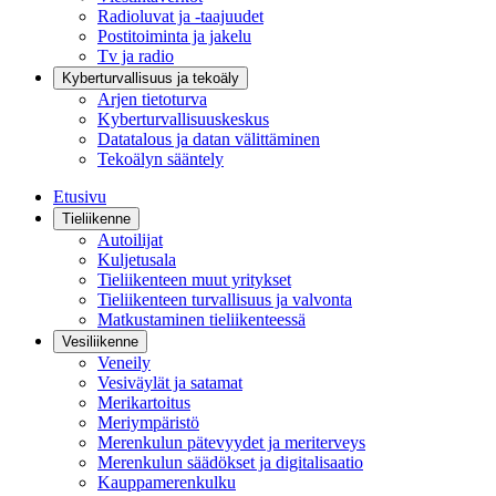
Radioluvat ja -taajuudet
Postitoiminta ja jakelu
Tv ja radio
Kyberturvallisuus ja tekoäly
Arjen tietoturva
Kyberturvallisuuskeskus
Datatalous ja datan välittäminen
Tekoälyn sääntely
Etusivu
Tieliikenne
Autoilijat
Kuljetusala
Tieliikenteen muut yritykset
Tieliikenteen turvallisuus ja valvonta
Matkustaminen tieliikenteessä
Vesiliikenne
Veneily
Vesiväylät ja satamat
Merikartoitus
Meriympäristö
Merenkulun pätevyydet ja meriterveys
Merenkulun säädökset ja digitalisaatio
Kauppamerenkulku