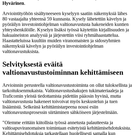
Hyvärinen
.
Arviointityöhön sisältyneeseen kyselyyn saatiin näkemyksiä lähes
80 vastaajalta yhteensä 59 kunnasta. Kysely lähetettiin kävelyn ja
pyöräilyn investointiohjelman valtionavustusta hakeneiden kuntien
yhteyshenkilöille. Kyselyn lisäksi työssä käytettiin kirjallisuuden ja
hakuaineiston analyysiä ja järjestettiin viisi ryhmähaastattelua.
Haastatteluissa kuultiin muiden viranomaisten ja sidosryhmien
näkemyksiä kävelyn ja pyöräilyn investointiohjelman
valtionavustuksista.
Selvityksestä eväitä
valtionavustustoiminnan kehittämiseen
Arvioinnin perusteella valtionavustustoiminta on ollut tuloksellista ja
tarkoituksenmukaista. Valtionavustushakujen tukimateriaaleja ja
Traficomin yleistä tiedottamista pidettiin pääosin hyvinä, mutta
valtionavustusta hakeneet toivoivat myös keskustelun ja tuen
lisäämistä. Selkeänä kehittämistarpeena nousi esiin
valtionavustusprosessin siirtäminen sähköiseen järjestelmään.
"Olemme erittäin kiitollisia työssä annetusta palautteesta ja
valtioapuviranomaisen toimintaan esitetyistä kehittämisehdotuksista.
Kehittämisehdotuksia tarkastellaan huolellisesti samalla kun