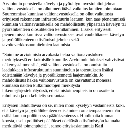
Arvioinnin perusteella kävelyn ja pyöräilyn investointiohjelman
valtionavustuksella on ollut merkittävä vaikutus kuntien toimintaan.
Suuremmissa kunnissa valtionavustuksella on ollut vaikutusta
erityisesti rakennetun infrastruktuurin laatuun, kun taas pienemmissä
kunnissa valtionavustuksella on mahdollistettu ylipäätään kävelyn tai
pyöräliikenteen olosuhteiden kehittäminen. Lisäksi erityisesti
pienemmissä kunnissa valtionavustukset ovat vauhdittaneet kävelyn
ja pyöräliikenteen edistämisohjelmien sekä
tavoiteverkkosuunnitelmien laatimista.
"Saimme arvioinnista arvokasta tietoa valtionavustuksen
merkityksestä eri kokoisille kunnille. Arvioinnin tulokset vahvistivat
näkemystämme siitä, että valtionavustuksella on onnistuttu
laadukkaan infrastruktuurin suunnittelun ja toteutuksen lisäksi
edistämään kävelyä ja pyöräliikennettä laajemminkin. Jo
mahdollisuus hakea valtionavustusta on kasvattanut monessa
kunnassa näiden kulkumuotojen merkitystä
liikennejärjestelmätyössä, edistämistoimenpiteisiin on osoitettu
rahoitusta ja on kehitetty seurantaa.
Erityisen ilahduttavaa oli se, miten moni kyselyyn vastanneista koki,
että kävelyn ja pyöräliikenteen edistäminen on aiempaa enemmän
esillä kunnan poliittisessa päätöksenteossa. Huolimatta kunnan
koosta, usein poliittiset päätökset edeltävät edistämistyön kannalta
merkittäviä toimenpiteitä", sanoo erityisasiantuntija
Kati