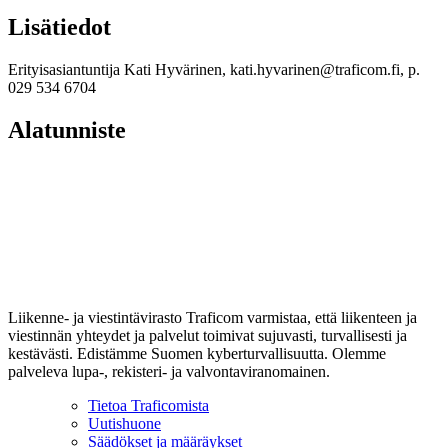
Lisätiedot
Erityisasiantuntija Kati Hyvärinen, kati.hyvarinen@traficom.fi, p.
029 534 6704
Alatunniste
Liikenne- ja viestintävirasto Traficom varmistaa, että liikenteen ja
viestinnän yhteydet ja palvelut toimivat sujuvasti, turvallisesti ja
kestävästi. Edistämme Suomen kyberturvallisuutta. Olemme
palveleva lupa-, rekisteri- ja valvontaviranomainen.
Tietoa Traficomista
Uutishuone
Säädökset ja määräykset