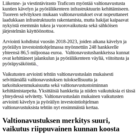
Liikenne- ja viestintävirasto Traficom myöntää valtionavustusta
kuntien kävelyn ja pyöräliikenteen infrastruktuurin kehittämiseen.
Tuoreen selvityksen mukaan valtionavustukset ovat nopeuttaneet
laadukkaan infrastruktuurin rakentamista, mutta hakijat kaipaavat
nykyistä enemmän tukea ja vuorovaikutusta sekä sähköisen
järjestelmän käyttöönottoa.
Arviointi kohdistui vuosiin 2018-2023, joiden aikana kävelyn ja
pyöräilyn investointiohjelmassa myönnettiin 248 hankkeelle
yhteensä 86,5 miljoonaa euroa. Valtionavustushankkeissa kunnat
ovat kehittäneet jalankulun ja pyöräliikenteen väyliä, viitoitusta ja
pyöräpysäköintiä.
Vaikutusten arviointi tehtiin valtionavustuslain mukaisesti
selvittämällä valtionavustuksen tuloksellisuutta ja
tarkoituksenmukaisuutta sekä valtionavustustoiminnan
kehittämistarpeita. Yksittäisiä hankkeita ja niiden vaikutuksia ei tässä
yhteydessä selvitetty. Valtionavustuslain mukainen vaikutusten
arviointi kävelyn ja pyöräilyn investointiohjelman
valtionavustuksista tehtiin nyt ensimmäistä kertaa.
Valtionavustuksen merkitys suuri,
vaikutus riippuvainen kunnan koosta