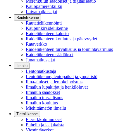
Merenkulun säädökset ja digitalisaatio
Kauppamerenkulku
Laivamatkustajat
Raideliikenne
Rautatieliikennöinti
Kaupunkiraideliikenne
Raideliikenteen kalusto
Raideliikenteen koulutus ja pätevyydet
Rataverkko
Raideliikenteen turvallisuus ja toimintavarmuus
Raideliikenteen säädökset
Junamatkustajat
Ilmailu
Lentomatkustaja
Lentoliikenne, lentopaikat ja ympäristö
Ilma-alukset ja lentokelpoisuus
Ilmailun lupakirjat ja henkilöluvat
Ilmailun säädökset
Ilmailun turvallisuus
Ilmailun koulutus
Miehittämätön ilmailu
Tietoliikenne
Fi-verkkotunnukset
Puhelin ja laajakaista
Viestintäverkot