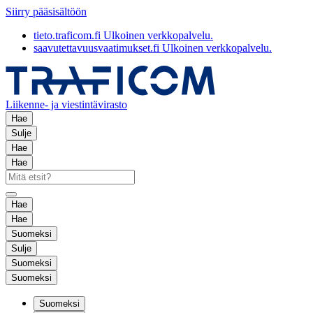
Siirry pääsisältöön
tieto.traficom.fi
Ulkoinen verkkopalvelu.
saavutettavuusvaatimukset.fi
Ulkoinen verkkopalvelu.
Liikenne- ja viestintävirasto
Hae
Sulje
Hae
Hae
Hae
Hae
Suomeksi
Sulje
Suomeksi
Suomeksi
Suomeksi