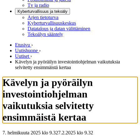
Tv ja radio
Kyberturvallisuus ja tekoäly
Arjen tietoturva
Kyberturvallisuuskeskus
Datatalous ja datan välittäminen
Tekoälyn sääntely
Etusivu
›
Uutishuone
›
Uutiset
›
Kävelyn ja pyöräilyn investointiohjelman vaikutuksia
selvitetty ensimmäistä kertaa
Kävelyn ja pyöräilyn
investointiohjelman
vaikutuksia selvitetty
ensimmäistä kertaa
7. helmikuuta 2025 klo 9.32
7.2.2025
klo
9.32