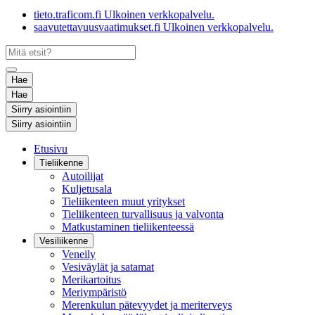
tieto.traficom.fi
Ulkoinen verkkopalvelu.
saavutettavuusvaatimukset.fi
Ulkoinen verkkopalvelu.
Hae
Hae
Siirry asiointiin
Siirry asiointiin
Etusivu
Tieliikenne
Autoilijat
Kuljetusala
Tieliikenteen muut yritykset
Tieliikenteen turvallisuus ja valvonta
Matkustaminen tieliikenteessä
Vesiliikenne
Veneily
Vesiväylät ja satamat
Merikartoitus
Meriympäristö
Merenkulun pätevyydet ja meriterveys