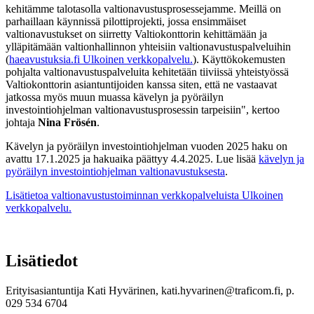
kehitämme talotasolla valtionavustusprosessejamme. Meillä on
parhaillaan käynnissä pilottiprojekti, jossa ensimmäiset
valtionavustukset on siirretty Valtiokonttorin kehittämään ja
ylläpitämään valtionhallinnon yhteisiin valtionavustuspalveluihin
(
haeavustuksia.fi
Ulkoinen verkkopalvelu.
). Käyttökokemusten
pohjalta valtionavustuspalveluita kehitetään tiiviissä yhteistyössä
Valtiokonttorin asiantuntijoiden kanssa siten, että ne vastaavat
jatkossa myös muun muassa kävelyn ja pyöräilyn
investointiohjelman valtionavustusprosessin tarpeisiin", kertoo
johtaja
Nina Frösén
.
Kävelyn ja pyöräilyn investointiohjelman vuoden 2025 haku on
avattu 17.1.2025 ja hakuaika päättyy 4.4.2025. Lue lisää
kävelyn ja
pyöräilyn investointiohjelman valtionavustuksesta
.
Lisätietoa valtionavustustoiminnan verkkopalveluista
Ulkoinen
verkkopalvelu.
Lisätiedot
Erityisasiantuntija Kati Hyvärinen, kati.hyvarinen@traficom.fi, p.
029 534 6704