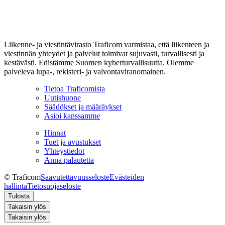
Liikenne- ja viestintävirasto Traficom varmistaa, että liikenteen ja
viestinnän yhteydet ja palvelut toimivat sujuvasti, turvallisesti ja
kestävästi. Edistämme Suomen kyberturvallisuutta. Olemme
palveleva lupa-, rekisteri- ja valvontaviranomainen.
Tietoa Traficomista
Uutishuone
Säädökset ja määräykset
Asioi kanssamme
Hinnat
Tuet ja avustukset
Yhteystiedot
Anna palautetta
© Traficom
Saavutettavuusseloste
Evästeiden
hallinta
Tietosuojaseloste
Tulosta
Takaisin ylös
Takaisin ylös