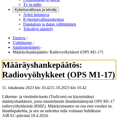
Tv ja radio
Kyberturvallisuus ja tekoäly
Arjen tietoturva
Kyberturvallisuuskeskus
Datatalous ja datan välittäminen
Tekoälyn sääntely
Etusivu
›
Uutishuone
›
Säädöstiedotteet
›
Määräyshankepäätös: Radiovyöhykkeet (OPS M1-17)
Määräyshankepäätös:
Radiovyöhykkeet (OPS M1-17)
11. lokakuuta 2023 klo 10.42
11.10.2023
klo
10.42
Liikenne- ja viestintävirasto (Traficom) on käynnistänyt
määräyshankkeen, jossa muutettaisiin ilmailumääräystä OPS M1-17
radiovyöhykkeistä (RMZ). Määräysmuutos on osa ensi vuoden ns.
ilmatilapakettia, ja sen on tarkoitus tulla voimaan huhtikuun
AIRAC-päivänä 18.4.2024.