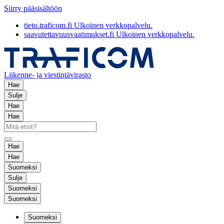
Siirry pääsisältöön
tieto.traficom.fi
Ulkoinen verkkopalvelu.
saavutettavuusvaatimukset.fi
Ulkoinen verkkopalvelu.
Liikenne- ja viestintävirasto
Hae
Sulje
Hae
Hae
Hae
Hae
Suomeksi
Sulje
Suomeksi
Suomeksi
Suomeksi