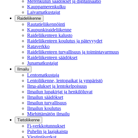
Merenkulun säädökset ja digitalisaatio
Kauppamerenkulku
Laivamatkustajat
Raideliikenne
Rautatieliikennöinti
Kaupunkiraideliikenne
Raideliikenteen kalusto
Raideliikenteen koulutus ja pätevyydet
Rataverkko
Raideliikenteen turvallisuus ja toimintavarmuus
Raideliikenteen säädökset
Junamatkustajat
Ilmailu
Lentomatkustaja
Lentoliikenne, lentopaikat ja ympäristö
Ilma-alukset ja lentokelpoisuus
Ilmailun lupakirjat ja henkilöluvat
Ilmailun säädökset
Ilmailun turvallisuus
Ilmailun koulutus
Miehittämätön ilmailu
Tietoliikenne
Fi-verkkotunnukset
Puhelin ja laajakaista
Viestintäverkot