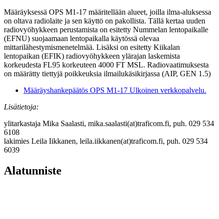
Määräyksessä OPS M1-17 määritellään alueet, joilla ilma-aluksessa
on oltava radiolaite ja sen käyttö on pakollista. Tällä kertaa uuden
radiovyöhykkeen perustamista on esitetty Nummelan lentopaikalle
(EFNU) suojaamaan lentopaikalla käytössä olevaa
mittarilähestymismenetelmää. Lisäksi on esitetty Kiikalan
lentopaikan (EFIK) radiovyöhykkeen ylärajan laskemista
korkeudesta FL95 korkeuteen 4000 FT MSL. Radiovaatimuksesta
on määrätty tiettyjä poikkeuksia ilmailukäsikirjassa (AIP, GEN 1.5)
Määräyshankepäätös OPS M1-17
Ulkoinen verkkopalvelu.
Lisätietoja:
ylitarkastaja Mika Saalasti, mika.saalasti(at)traficom.fi, puh. 029 534
6108
lakimies Leila Iikkanen, leila.iikkanen(at)traficom.fi, puh. 029 534
6039
Alatunniste