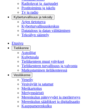
Radioluvat ja -taajuudet
Postitoiminta ja jakelu
Tv ja radio
Kyberturvallisuus ja tekoäly
Arjen tietoturva
Kyberturvallisuuskeskus
Datatalous ja datan välittäminen
Tekoälyn sääntely
Etusivu
Tieliikenne
Autoilijat
Kuljetusala
Tieliikenteen muut yritykset
Tieliikenteen turvallisuus ja valvonta
Matkustaminen tieliikenteessä
Vesiliikenne
Veneily
Vesiväylät ja satamat
Merikartoitus
Meriympäristö
Merenkulun pätevyydet ja meriterveys
Merenkulun säädökset ja digitalisaatio
Kauppamerenkulku