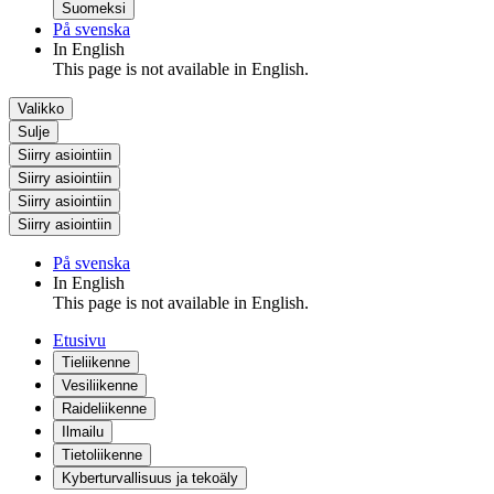
Suomeksi
På svenska
In English
This page is not available in English.
Valikko
Sulje
Siirry asiointiin
Siirry asiointiin
Siirry asiointiin
Siirry asiointiin
På svenska
In English
This page is not available in English.
Etusivu
Tieliikenne
Vesiliikenne
Raideliikenne
Ilmailu
Tietoliikenne
Kyberturvallisuus ja tekoäly