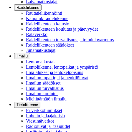
Laivamatkustajat
Raideliikenne
Rautatieliikennöinti
Kaupunkiraideliikenne
Raideliikenteen kalusto
Raideliikenteen koulutus ja pätevyydet
Rataverkko
Raideliikenteen turvallisuus ja toimintavarmuus
Raideliikenteen säädökset
Junamatkustajat
Ilmailu
Lentomatkustaja
Lentoliikenne, lentopaikat ja ympäristö
Ilma-alukset ja lentokelpoisuus
Ilmailun lupakirjat ja henkilöluvat
Ilmailun säädökset
Ilmailun turvallisuus
Ilmailun koulutus
Miehittämätön ilmailu
Tietoliikenne
Fi-verkkotunnukset
Puhelin ja laajakaista
Viestintäverkot
Radioluvat ja -taajuudet
Postitoiminta ja jakelu