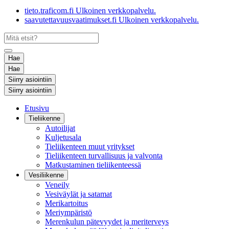
tieto.traficom.fi
Ulkoinen verkkopalvelu.
saavutettavuusvaatimukset.fi
Ulkoinen verkkopalvelu.
Hae
Hae
Siirry asiointiin
Siirry asiointiin
Etusivu
Tieliikenne
Autoilijat
Kuljetusala
Tieliikenteen muut yritykset
Tieliikenteen turvallisuus ja valvonta
Matkustaminen tieliikenteessä
Vesiliikenne
Veneily
Vesiväylät ja satamat
Merikartoitus
Meriympäristö
Merenkulun pätevyydet ja meriterveys