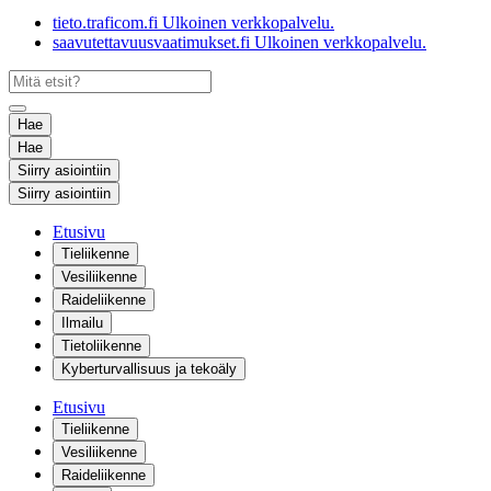
tieto.traficom.fi
Ulkoinen verkkopalvelu.
saavutettavuusvaatimukset.fi
Ulkoinen verkkopalvelu.
Hae
Hae
Siirry asiointiin
Siirry asiointiin
Etusivu
Tieliikenne
Vesiliikenne
Raideliikenne
Ilmailu
Tietoliikenne
Kyberturvallisuus ja tekoäly
Etusivu
Tieliikenne
Vesiliikenne
Raideliikenne