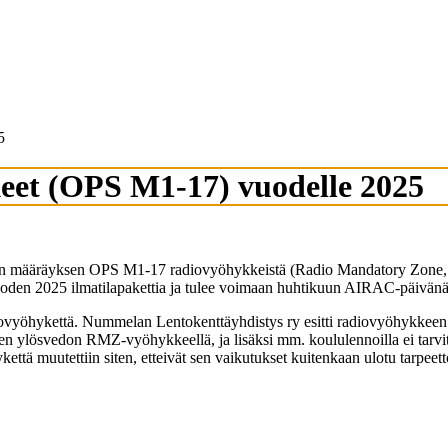
5
et (OPS M1-17) vuodelle 2025
etun määräyksen OPS M1-17 radiovyöhykkeistä (Radio Mandatory Zone, R
 vuoden 2025 ilmatilapakettia ja tulee voimaan huhtikuun AIRAC-päivän
ykettä. Nummelan Lentokenttäyhdistys ry esitti radiovyöhykkeen laaje
n ylösvedon RMZ-vyöhykkeellä, ja lisäksi mm. koululennoilla ei tarvits
tä muutettiin siten, etteivät sen vaikutukset kuitenkaan ulotu tarpeetto