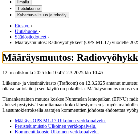
Ilmailu
Tietoliikenne
Kyberturvallisuus ja tekoäly
Etusivu
›
Uutishuone
›
Säädöstiedotteet
›
Määräysmuutos: Radiovyöhykkeet (OPS M1-17) vuodelle 202
Määräysmuutos: Radiovyöhykke
12. maaliskuuta 2025 klo 10.45
12.3.2025
klo
10.45
Liikenne- ja viestintävirasto (Traficom) on 12.3.2025 antanut muut
oltava radiolaite ja sen käyttö on pakollista. Määräysmuutos on osa
Tämänkertainen muutos koskee Nummelan lentopaikan (EFNU) radiovyöh
alukset pystyisivät suorittamaan koko lähestymisen ja myös mahdollise
Lausuntokierroksella saatujen kommenttien johdosta ehdotettua vyöhyket
Määräys OPS M1-17
Ulkoinen verkkopalvelu.
Perustelumuistio
Ulkoinen verkkopalvelu.
Kommenttikooste
Ulkoinen verkkopalvelu.