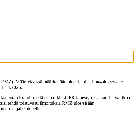
MZ). Määräyksessä määritellään alueet, joilla ilma-aluksessa on
ä 17.4.2025.
ntamista niin, että esimerkiksi IFR-lähestymistä suorittavat ilma-
isi tehdä toistuvasti ilmoituksia RMZ ulos/sisään.
man laajalle alueelle.