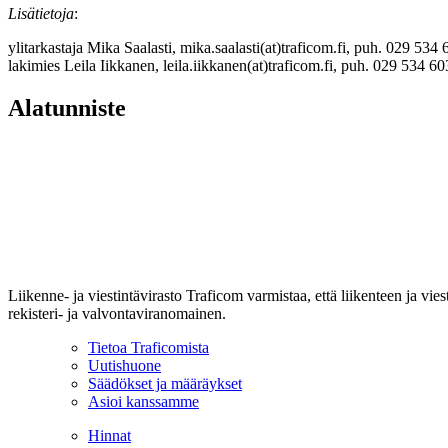
Lisätietoja
:
ylitarkastaja Mika Saalasti, mika.saalasti(at)traficom.fi, puh. 029 534
lakimies Leila Iikkanen, leila.iikkanen(at)traficom.fi, puh. 029 534 6
Alatunniste
Liikenne- ja viestintävirasto Traficom varmistaa, että liikenteen ja vi
rekisteri- ja valvontaviranomainen.
Tietoa Traficomista
Uutishuone
Säädökset ja määräykset
Asioi kanssamme
Hinnat