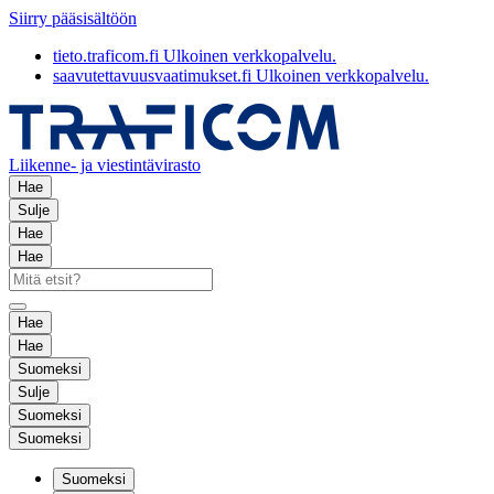
Siirry pääsisältöön
tieto.traficom.fi
Ulkoinen verkkopalvelu.
saavutettavuusvaatimukset.fi
Ulkoinen verkkopalvelu.
Liikenne- ja viestintävirasto
Hae
Sulje
Hae
Hae
Hae
Hae
Suomeksi
Sulje
Suomeksi
Suomeksi
Suomeksi