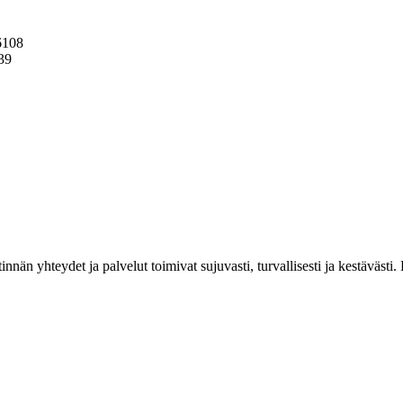
 6108
039
estinnän yhteydet ja palvelut toimivat sujuvasti, turvallisesti ja kestäv