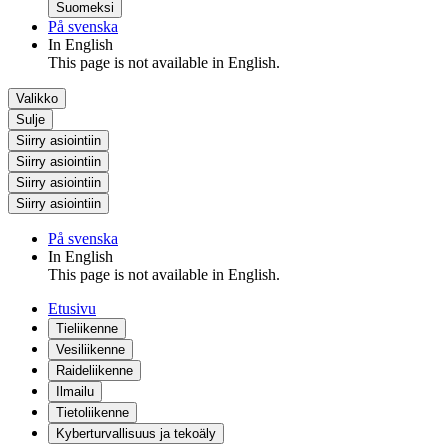
Suomeksi
På svenska
In English
This page is not available in English.
Valikko
Sulje
Siirry asiointiin
Siirry asiointiin
Siirry asiointiin
Siirry asiointiin
På svenska
In English
This page is not available in English.
Etusivu
Tieliikenne
Vesiliikenne
Raideliikenne
Ilmailu
Tietoliikenne
Kyberturvallisuus ja tekoäly