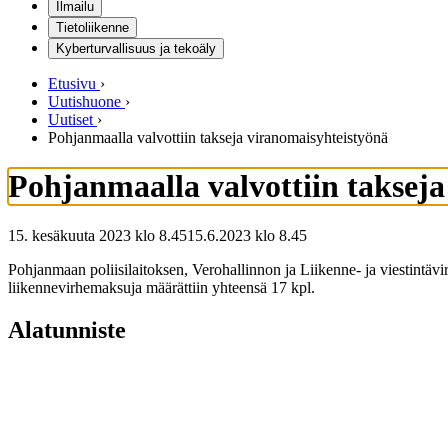
Ilmailu
Tietoliikenne
Kyberturvallisuus ja tekoäly
Etusivu
›
Uutishuone
›
Uutiset
›
Pohjanmaalla valvottiin takseja viranomaisyhteistyönä
Pohjanmaalla valvottiin taksej
15. kesäkuuta 2023 klo 8.45
15.6.2023
klo
8.45
Pohjanmaan poliisilaitoksen, Verohallinnon ja Liikenne- ja viestintävi
liikennevirhemaksuja määrättiin yhteensä 17 kpl.
Alatunniste