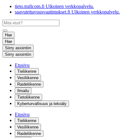
tieto.traficom.fi
Ulkoinen verkkopalvelu.
saavutettavuusvaatimukset.fi
Ulkoinen verkkopalvelu.
Hae
Hae
Siirry asiointiin
Siirry asiointiin
Etusivu
Tieliikenne
Vesiliikenne
Raideliikenne
Ilmailu
Tietoliikenne
Kyberturvallisuus ja tekoäly
Etusivu
Tieliikenne
Vesiliikenne
Raideliikenne