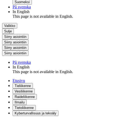
Suomeksi
På svenska
In English
This page is not available in English.
Valikko
Sulje
Siirry asiointiin
Siirry asiointiin
Siirry asiointiin
Siirry asiointiin
På svenska
In English
This page is not available in English.
Etusivu
Tieliikenne
Vesiliikenne
Raideliikenne
Ilmailu
Tietoliikenne
Kyberturvallisuus ja tekoäly