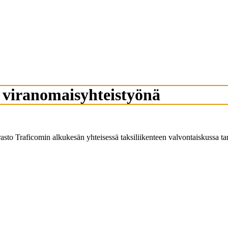
a viranomaisyhteistyönä
rasto Traficomin alkukesän yhteisessä taksiliikenteen valvontaiskussa tar