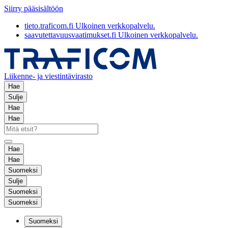
Siirry pääsisältöön
tieto.traficom.fi
Ulkoinen verkkopalvelu.
saavutettavuusvaatimukset.fi
Ulkoinen verkkopalvelu.
Liikenne- ja viestintävirasto
Hae
Sulje
Hae
Hae
Hae
Hae
Suomeksi
Sulje
Suomeksi
Suomeksi
Suomeksi