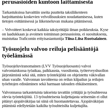
perusasioiden kuntoon laittamisesta
Tarkastuksissa havaittiin useita puutteita taksiliikenteen
harjoittamista koskevien velvollisuuksien noudattamisessa, kuten
tietojen esittämisessä ja liikenneluvan mukana pitämisessä.
– Velvoitteet koskevat kaikkia taksiyrittäjiä ilman poikkeuksia. Kyse
on laadukkaan ja avoimen toiminnan perusasioista, ei suosituksesta,
muistuttaa Traficomin erityisasiantuntija
Tiina-Liisa Ruotsalainen
.
Työsuojelu valvoo reiluja pelisääntöjä
työelämässä
Työsuojeluviranomainen (LVV Työsuojeluosasto) valvoi
valvontaiskussa työaikaa, palkkausta, vuosilomia, työterveyshuollon
järjestämistä sekä sitä, miten työntekijöitä on ohjeistettu väkivallan
uhan varalle. Valvonnan tavoitteena on reilun kilpailun ja reilujen
työehtojen edistäminen sekä harmaan talouden ehkäiseminen.
Valvonnassa tarkastetuista takseista tavattiin yrittäjiä ja työsuhteessa
olevia työntekijöitä. 13 työsuhteisesta kuljettajasta seitsemän ei ollut
pitänyt ajopäiväkirjaa tai siinä oli huomautettavaa. Ajopäiväkirjan
pitämistä edellytetään kaikilta työsuhteisilta kuljettajilta.