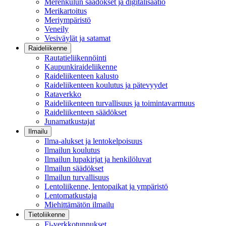
Merenkulun säädökset ja digitalisaatio
Merikartoitus
Meriympäristö
Veneily
Vesiväylät ja satamat
Raideliikenne
Rautatieliikennöinti
Kaupunkiraideliikenne
Raideliikenteen kalusto
Raideliikenteen koulutus ja pätevyydet
Rataverkko
Raideliikenteen turvallisuus ja toimintavarmuus
Raideliikenteen säädökset
Junamatkustajat
Ilmailu
Ilma-alukset ja lentokelpoisuus
Ilmailun koulutus
Ilmailun lupakirjat ja henkilöluvat
Ilmailun säädökset
Ilmailun turvallisuus
Lentoliikenne, lentopaikat ja ympäristö
Lentomatkustaja
Miehittämätön ilmailu
Tietoliikenne
Fi-verkkotunnukset