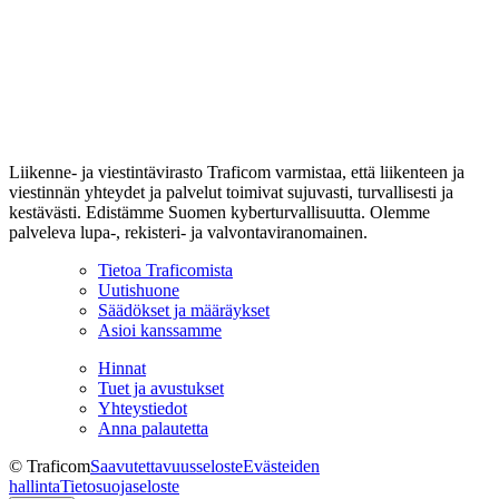
Liikenne- ja viestintävirasto Traficom varmistaa, että liikenteen ja
viestinnän yhteydet ja palvelut toimivat sujuvasti, turvallisesti ja
kestävästi. Edistämme Suomen kyberturvallisuutta. Olemme
palveleva lupa-, rekisteri- ja valvontaviranomainen.
Tietoa Traficomista
Uutishuone
Säädökset ja määräykset
Asioi kanssamme
Hinnat
Tuet ja avustukset
Yhteystiedot
Anna palautetta
© Traficom
Saavutettavuusseloste
Evästeiden
hallinta
Tietosuojaseloste