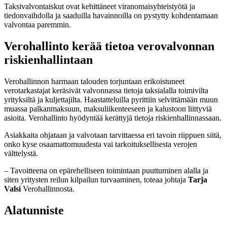
Taksivalvontaiskut ovat kehittäneet viranomaisyhteistyötä ja
tiedonvaihdolla ja saaduilla havainnoilla on pystytty kohdentamaan
valvontaa paremmin.
Verohallinto kerää tietoa verovalvonnan
riskienhallintaan
Verohallinnon harmaan talouden torjuntaan erikoistuneet
verotarkastajat keräsivät valvonnassa tietoja taksialalla toimivilta
yrityksiltä ja kuljettajilta. Haastatteluilla pyrittiin selvittämään muun
muassa palkanmaksuun, maksuliikenteeseen ja kalustoon liittyviä
asioita. Verohallinto hyödyntää kerättyjä tietoja riskienhallinnassaan.
Asiakkaita ohjataan ja valvotaan tarvittaessa eri tavoin riippuen siitä,
onko kyse osaamattomuudesta vai tarkoituksellisesta verojen
välttelystä.
– Tavoitteena on epärehelliseen toimintaan puuttuminen alalla ja
siten yritysten reilun kilpailun turvaaminen, toteaa johtaja
Tarja
Valsi
Verohallinnosta.
Alatunniste