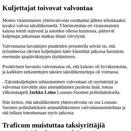
Kuljettajat toivovat valvontaa
Monen viranomaisen yhteisvalvonta osoittautui jälleen tehokkaaksi
tavaksi valvoa taksiliikennettä. Yhteistoiminta eri viranomaisten
kanssa toimii sujuvasti ja asioiden ollessa kunnossa, pääsevät
kuljettajat jatkamaan matkaa ilman viivytystä.
Valvonnassa havaittujen puutteiden perusteella selvää on, että
työsuhteessa olevien kuljettajien tulee kiinnittää jatkossa huomiota
enemmän ajopäiväkirjojen täyttämiseen.
Positiivinen havainto valvonnassa oli, että kalusto oli hyväkuntoista,
ja kaikkien tarkastettujen taksien taksiliikennelupa oli voimassa.
–Taksinkuljettajien suhtautuminen valvontaan oli myönteistä ja
valvontaa toivottiin alan ammattilaisten puolesta lisää, toteaa
ylikonstaapeli
Jarkko Leino
Lounais-Suomen poliisilaitokselta.
Hän kertoo, että taksiliikenteen yhteisvalvonta on osa Lounais-
Suomen poliisilaitoksen ammattiliikenteen valvontasuunnitelmaa ja
sitä tullaan toteuttamaan myös jatkossa.
Traficom muistuttaa taksiyrittäjiä