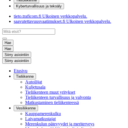
Tietoliikenne
Kyberturvallisuus ja tekoäly
tieto.traficom.fi
Ulkoinen verkkopalvelu.
saavutettavuusvaatimukset.fi
Ulkoinen verkkopalvelu.
Hae
Hae
Siirry asiointiin
Siirry asiointiin
Etusivu
Tieliikenne
Autoilijat
Kuljetusala
Tieliikenteen muut yritykset
Tieliikenteen turvallisuus ja valvonta
Matkustaminen tieliikenteessä
Vesiliikenne
Kauppamerenkulku
Laivamatkustajat
Merenkulun pätevyydet ja meriterveys