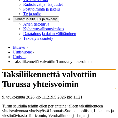
Radioluvat ja -taajuudet
Postitoiminta ja jakelu
Tv ja radio
Kyberturvallisuus ja tekoäly
Arjen tietoturva
Kyberturvallisuuskeskus
Datatalous ja datan välittäminen
Tekoälyn sääntely
Etusivu
›
Uutishuone
›
Uutiset
›
Taksiliikennettä valvottiin Turussa yhteisvoimin
Taksiliikennettä valvottiin
Turussa yhteisvoimin
9. toukokuuta 2026 klo 11.21
9.5.2026
klo
11.21
Turun seudulla tehtiin eilen perjantaina jälleen taksiliikenteen
yhteisvalvontaa yhteistyössä Lounais-Suomen poliisin, Liikenne- ja
viestintävirasto Traficomin, Verohallinnon ja Lupa- ja