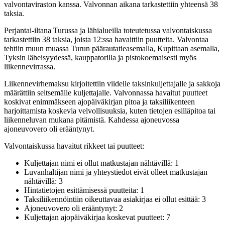
valvontaviraston kanssa. Valvonnan aikana tarkastettiin yhteensä 38
taksia.
Perjantai-iltana Turussa ja lähialueilla toteutetussa valvontaiskussa
tarkastettiin 38 taksia, joista 12:ssa havaittiin puutteita. Valvontaa
tehtiin muun muassa Turun päärautatieasemalla, Kupittaan asemalla,
Tyksin läheisyydessä, kauppatorilla ja pistokoemaisesti myös
liikennevirrassa.
Liikennevirhemaksu kirjoitettiin viidelle taksinkuljettajalle ja sakkoja
määrättiin seitsemälle kuljettajalle. Valvonnassa havaitut puutteet
koskivat enimmäkseen ajopäiväkirjan pitoa ja taksiliikenteen
harjoittamista koskevia velvollisuuksia, kuten tietojen esilläpitoa tai
liikenneluvan mukana pitämistä. Kahdessa ajoneuvossa
ajoneuvovero oli erääntynyt.
Valvontaiskussa havaitut rikkeet tai puutteet:
Kuljettajan nimi ei ollut matkustajan nähtävillä: 1
Luvanhaltijan nimi ja yhteystiedot eivät olleet matkustajan
nähtävillä: 3
Hintatietojen esittämisessä puutteita: 1
Taksiliikennöintiin oikeuttavaa asiakirjaa ei ollut esittää: 3
Ajoneuvovero oli erääntynyt: 2
Kuljettajan ajopäiväkirjaa koskevat puutteet: 7