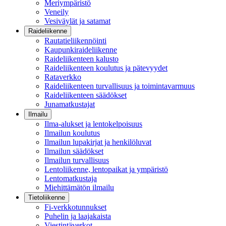
Meriympäristö
Veneily
Vesiväylät ja satamat
Raideliikenne
Rautatieliikennöinti
Kaupunkiraideliikenne
Raideliikenteen kalusto
Raideliikenteen koulutus ja pätevyydet
Rataverkko
Raideliikenteen turvallisuus ja toimintavarmuus
Raideliikenteen säädökset
Junamatkustajat
Ilmailu
Ilma-alukset ja lentokelpoisuus
Ilmailun koulutus
Ilmailun lupakirjat ja henkilöluvat
Ilmailun säädökset
Ilmailun turvallisuus
Lentoliikenne, lentopaikat ja ympäristö
Lentomatkustaja
Miehittämätön ilmailu
Tietoliikenne
Fi-verkkotunnukset
Puhelin ja laajakaista
Viestintäverkot