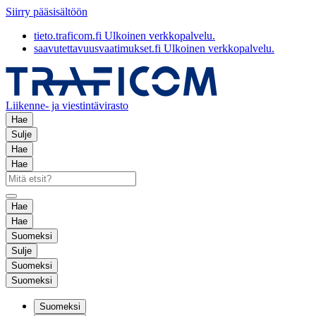
Siirry pääsisältöön
tieto.traficom.fi
Ulkoinen verkkopalvelu.
saavutettavuusvaatimukset.fi
Ulkoinen verkkopalvelu.
Liikenne- ja viestintävirasto
Hae
Sulje
Hae
Hae
Hae
Hae
Suomeksi
Sulje
Suomeksi
Suomeksi
Suomeksi