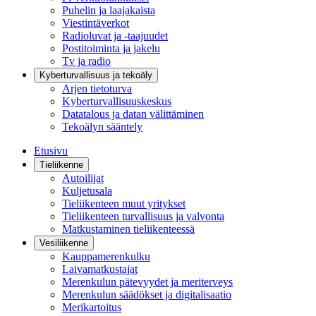
Puhelin ja laajakaista
Viestintäverkot
Radioluvat ja -taajuudet
Postitoiminta ja jakelu
Tv ja radio
Kyberturvallisuus ja tekoäly
Arjen tietoturva
Kyberturvallisuuskeskus
Datatalous ja datan välittäminen
Tekoälyn sääntely
Etusivu
Tieliikenne
Autoilijat
Kuljetusala
Tieliikenteen muut yritykset
Tieliikenteen turvallisuus ja valvonta
Matkustaminen tieliikenteessä
Vesiliikenne
Kauppamerenkulku
Laivamatkustajat
Merenkulun pätevyydet ja meriterveys
Merenkulun säädökset ja digitalisaatio
Merikartoitus