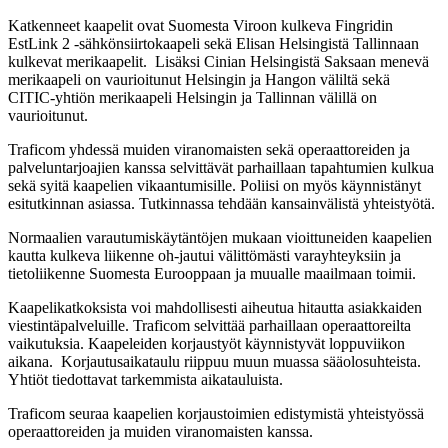
Katkenneet kaapelit ovat Suomesta Viroon kulkeva Fingridin
EstLink 2 -sähkönsiirtokaapeli sekä Elisan Helsingistä Tallinnaan
kulkevat merikaapelit. Lisäksi Cinian Helsingistä Saksaan menevä
merikaapeli on vaurioitunut Helsingin ja Hangon väliltä sekä
CITIC-yhtiön merikaapeli Helsingin ja Tallinnan välillä on
vaurioitunut.
Traficom yhdessä muiden viranomaisten sekä operaattoreiden ja
palveluntarjoajien kanssa selvittävät parhaillaan tapahtumien kulkua
sekä syitä kaapelien vikaantumisille. Poliisi on myös käynnistänyt
esitutkinnan asiassa. Tutkinnassa tehdään kansainvälistä yhteistyötä.
Normaalien varautumiskäytäntöjen mukaan vioittuneiden kaapelien
kautta kulkeva liikenne oh-jautui välittömästi varayhteyksiin ja
tietoliikenne Suomesta Eurooppaan ja muualle maailmaan toimii.
Kaapelikatkoksista voi mahdollisesti aiheutua hitautta asiakkaiden
viestintäpalveluille. Traficom selvittää parhaillaan operaattoreilta
vaikutuksia. Kaapeleiden korjaustyöt käynnistyvät loppuviikon
aikana. Korjautusaikataulu riippuu muun muassa sääolosuhteista.
Yhtiöt tiedottavat tarkemmista aikatauluista.
Traficom seuraa kaapelien korjaustoimien edistymistä yhteistyössä
operaattoreiden ja muiden viranomaisten kanssa.