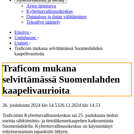
Kyberturvallisuus ja tekoäly
Arjen tietoturva
Kyberturvallisuuskeskus
Datatalous ja datan välittäminen
Tekoälyn sääntely
Etusivu
›
Uutishuone
›
Uutiset
›
Traficom mukana selvittämässä Suomenlahden
kaapelivaurioita
Traficom mukana
selvittämässä Suomenlahden
kaapelivaurioita
26. joulukuuta 2024 klo 14.53
26.12.2024
klo
14.53
Traficomin Kyberturvallisuuskeskus sai 25. joulukuuta tiedon
useista sähkönsiirto- ja tietoliikennekaapelien katkeamisista
Suomenlahdella. Kyberturvallisuuskeskus on käynnistänyt
erityisseurannan tapauksiin liittyen.