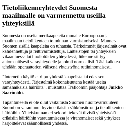
Tietoliikenneyhteydet Suomesta
maailmalle on varmennettu useilla
yhteyksillä
Suomesta on useita merikaapeleita muualle Eurooppaan ja
maailmaan tietoliikenteen toiminnan varmistamiseksi. Manner-
Suomen sisällä kaapeleita on tuhansia. Tärkeimmät järjestelmät ovat
kahdennettuja ja reittivarmistettuja. Laitteistojen tai yhteyksien
vikaantuessa tai huoltotöiden yhteydessä, liikenne siirtyy
automaattisesti varayhteydelle ja toimii normaalisti. Tätä kaikkea
tehdään operaattorien välisenä yhteistyönä rutiininomaisesti.
"Internetin käyttö ei riipu yhdestä kaapelista tai edes sen
varayhteydestä. Järjestelmä kokonaisuutena kestää useita
samanaikaisia häiriöitä", muistuttaa Traficomin pääjohtaja
Jarkko
Saarimäki
.
Tapahtuneella ei ole ollut vaikutusta Suomen huoltovarmuuteen.
Suomi on varautunut hyvin erilaisiin sähkönsiirron ja tietoliikenteen
häiriöihin. Yhteiskunnan eri sektorit tekevät tiivistä yhteistyötä
erilaisiin häiriöihin varautumisessa ja viranomaiset sekä yritykset
harjoittelevat säännöllisesti yhdessä.