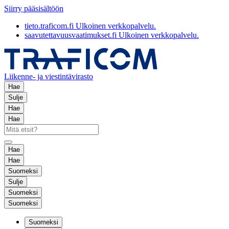
Siirry pääsisältöön
tieto.traficom.fi
Ulkoinen verkkopalvelu.
saavutettavuusvaatimukset.fi
Ulkoinen verkkopalvelu.
Liikenne- ja viestintävirasto
Hae
Sulje
Hae
Hae
Hae
Hae
Suomeksi
Sulje
Suomeksi
Suomeksi
Suomeksi