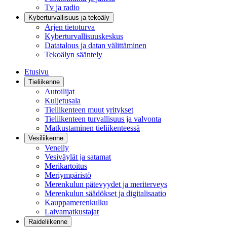
Tv ja radio
Kyberturvallisuus ja tekoäly
Arjen tietoturva
Kyberturvallisuuskeskus
Datatalous ja datan välittäminen
Tekoälyn sääntely
Etusivu
Tieliikenne
Autoilijat
Kuljetusala
Tieliikenteen muut yritykset
Tieliikenteen turvallisuus ja valvonta
Matkustaminen tieliikenteessä
Vesiliikenne
Veneily
Vesiväylät ja satamat
Merikartoitus
Meriympäristö
Merenkulun pätevyydet ja meriterveys
Merenkulun säädökset ja digitalisaatio
Kauppamerenkulku
Laivamatkustajat
Raideliikenne