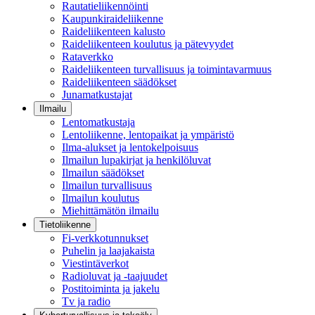
Rautatieliikennöinti
Kaupunkiraideliikenne
Raideliikenteen kalusto
Raideliikenteen koulutus ja pätevyydet
Rataverkko
Raideliikenteen turvallisuus ja toimintavarmuus
Raideliikenteen säädökset
Junamatkustajat
Ilmailu
Lentomatkustaja
Lentoliikenne, lentopaikat ja ympäristö
Ilma-alukset ja lentokelpoisuus
Ilmailun lupakirjat ja henkilöluvat
Ilmailun säädökset
Ilmailun turvallisuus
Ilmailun koulutus
Miehittämätön ilmailu
Tietoliikenne
Fi-verkkotunnukset
Puhelin ja laajakaista
Viestintäverkot
Radioluvat ja -taajuudet
Postitoiminta ja jakelu
Tv ja radio