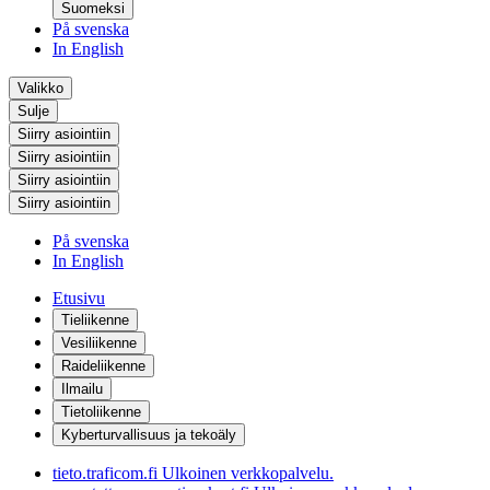
Suomeksi
På svenska
In English
Valikko
Sulje
Siirry asiointiin
Siirry asiointiin
Siirry asiointiin
Siirry asiointiin
På svenska
In English
Etusivu
Tieliikenne
Vesiliikenne
Raideliikenne
Ilmailu
Tietoliikenne
Kyberturvallisuus ja tekoäly
tieto.traficom.fi
Ulkoinen verkkopalvelu.