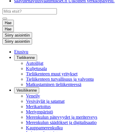
saavutettavuusvaatimukset.fi
Ulkoinen verkkopalvelu.
Hae
Hae
Siirry asiointiin
Siirry asiointiin
Etusivu
Tieliikenne
Autoilijat
Kuljetusala
Tieliikenteen muut yritykset
Tieliikenteen turvallisuus ja valvonta
Matkustaminen tieliikenteessä
Vesiliikenne
Veneily
Vesiväylät ja satamat
Merikartoitus
Meriympäristö
Merenkulun pätevyydet ja meriterveys
Merenkulun säädökset ja digitalisaatio
Kauppamerenkulku