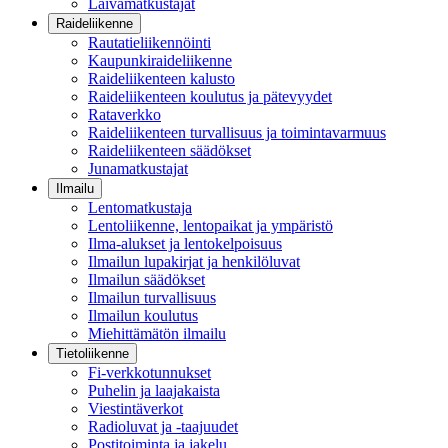
Laivamatkustajat
Raideliikenne
Rautatieliikennöinti
Kaupunkiraideliikenne
Raideliikenteen kalusto
Raideliikenteen koulutus ja pätevyydet
Rataverkko
Raideliikenteen turvallisuus ja toimintavarmuus
Raideliikenteen säädökset
Junamatkustajat
Ilmailu
Lentomatkustaja
Lentoliikenne, lentopaikat ja ympäristö
Ilma-alukset ja lentokelpoisuus
Ilmailun lupakirjat ja henkilöluvat
Ilmailun säädökset
Ilmailun turvallisuus
Ilmailun koulutus
Miehittämätön ilmailu
Tietoliikenne
Fi-verkkotunnukset
Puhelin ja laajakaista
Viestintäverkot
Radioluvat ja -taajuudet
Postitoiminta ja jakelu