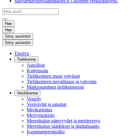
saavutettavuusvaatimukset.fi
Ulkoinen verkkopalvelu.
Hae
Hae
Siirry asiointiin
Siirry asiointiin
Etusivu
Tieliikenne
Autoilijat
Kuljetusala
Tieliikenteen muut yritykset
Tieliikenteen turvallisuus ja valvonta
Matkustaminen tieliikenteessä
Vesiliikenne
Veneily
Vesiväylät ja satamat
Merikartoitus
Meriympäristö
Merenkulun pätevyydet ja meriterveys
Merenkulun säädökset ja digitalisaatio
Kauppamerenkulku