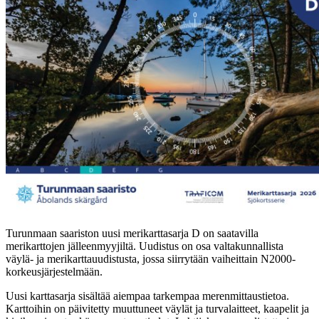
Turunmaan saariston uusi merikarttasarja D on saatavilla
merikarttojen jälleenmyyjiltä. Uudistus on osa valtakunnallista
väylä- ja merikarttauudistusta, jossa siirrytään vaiheittain N2000-
korkeusjärjestelmään.
Uusi karttasarja sisältää aiempaa tarkempaa merenmittaustietoa.
Karttoihin on päivitetty muuttuneet väylät ja turvalaitteet, kaapelit ja