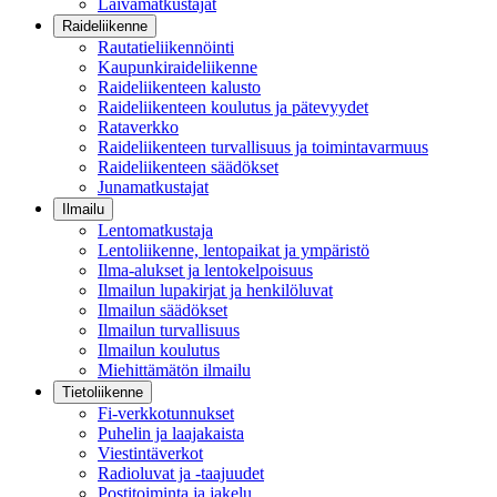
Laivamatkustajat
Raideliikenne
Rautatieliikennöinti
Kaupunkiraideliikenne
Raideliikenteen kalusto
Raideliikenteen koulutus ja pätevyydet
Rataverkko
Raideliikenteen turvallisuus ja toimintavarmuus
Raideliikenteen säädökset
Junamatkustajat
Ilmailu
Lentomatkustaja
Lentoliikenne, lentopaikat ja ympäristö
Ilma-alukset ja lentokelpoisuus
Ilmailun lupakirjat ja henkilöluvat
Ilmailun säädökset
Ilmailun turvallisuus
Ilmailun koulutus
Miehittämätön ilmailu
Tietoliikenne
Fi-verkkotunnukset
Puhelin ja laajakaista
Viestintäverkot
Radioluvat ja -taajuudet
Postitoiminta ja jakelu