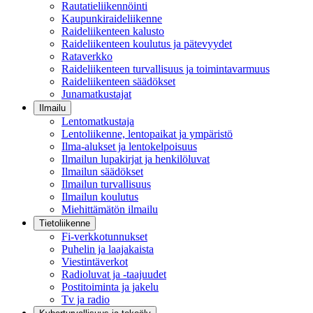
Rautatieliikennöinti
Kaupunkiraideliikenne
Raideliikenteen kalusto
Raideliikenteen koulutus ja pätevyydet
Rataverkko
Raideliikenteen turvallisuus ja toimintavarmuus
Raideliikenteen säädökset
Junamatkustajat
Ilmailu
Lentomatkustaja
Lentoliikenne, lentopaikat ja ympäristö
Ilma-alukset ja lentokelpoisuus
Ilmailun lupakirjat ja henkilöluvat
Ilmailun säädökset
Ilmailun turvallisuus
Ilmailun koulutus
Miehittämätön ilmailu
Tietoliikenne
Fi-verkkotunnukset
Puhelin ja laajakaista
Viestintäverkot
Radioluvat ja -taajuudet
Postitoiminta ja jakelu
Tv ja radio