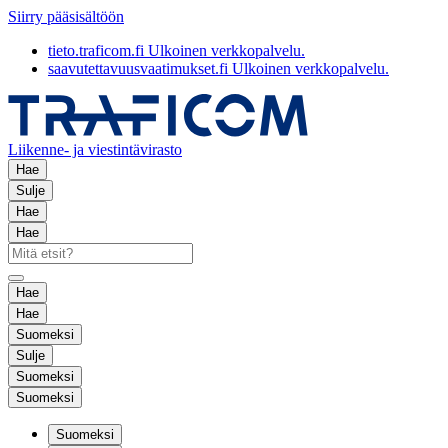
Siirry pääsisältöön
tieto.traficom.fi
Ulkoinen verkkopalvelu.
saavutettavuusvaatimukset.fi
Ulkoinen verkkopalvelu.
Liikenne- ja viestintävirasto
Hae
Sulje
Hae
Hae
Hae
Hae
Suomeksi
Sulje
Suomeksi
Suomeksi
Suomeksi