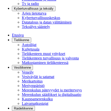
Tv ja radio
Kyberturvallisuus ja tekoäly
Arjen tietoturva
Kyberturvallisuuskeskus
Datatalous ja datan välittäminen
Tekoälyn sääntely
Etusivu
Tieliikenne
Autoilijat
Kuljetusala
Tieliikenteen muut yritykset
Tieliikenteen turvallisuus ja valvonta
Matkustaminen tieliikenteessä
Vesiliikenne
Veneily
Vesiväylät ja satamat
Merikartoitus
Meriympäristö
Merenkulun pätevyydet ja meriterveys
Merenkulun säädökset ja digitalisaatio
Kauppamerenkulku
Laivamatkustajat
Raideliikenne