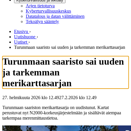
Kyberturvallisuus ja tekoäly
Arjen tietoturva
Kyberturvallisuuskeskus
Datatalous ja datan välittäminen
Tekoälyn sääntely
Etusivu
›
Uutishuone
›
Uutiset
›
Turunmaan saaristo sai uuden ja tarkemman merikarttasarjan
Turunmaan saaristo sai uuden
ja tarkemman
merikarttasarjan
27. helmikuuta 2026 klo 12.49
27.2.2026
klo
12.49
Turunmaan saariston merikarttasarja on uudistunut. Kartat
perustuvat nyt N2000-korkeusjärjestelmään ja sisältävät aiempaa
tarkempaa merenmittaustietoa.