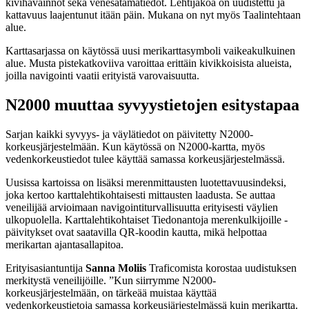
kivihavainnot sekä venesatamatiedot. Lehtijakoa on uudistettu ja
kattavuus laajentunut itään päin. Mukana on nyt myös Taalintehtaan
alue.
Karttasarjassa on käytössä uusi merikarttasymboli vaikeakulkuinen
alue. Musta pistekatkoviiva varoittaa erittäin kivikkoisista alueista,
joilla navigointi vaatii erityistä varovaisuutta.
N2000 muuttaa syvyystietojen esitystapaa
Sarjan kaikki syvyys- ja väylätiedot on päivitetty N2000-
korkeusjärjestelmään. Kun käytössä on N2000-kartta, myös
vedenkorkeustiedot tulee käyttää samassa korkeusjärjestelmässä.
Uusissa kartoissa on lisäksi merenmittausten luotettavuusindeksi,
joka kertoo karttalehtikohtaisesti mittausten laadusta. Se auttaa
veneilijää arvioimaan navigointiturvallisuutta erityisesti väylien
ulkopuolella. Karttalehtikohtaiset Tiedonantoja merenkulkijoille -
päivitykset ovat saatavilla QR-koodin kautta, mikä helpottaa
merikartan ajantasallapitoa.
Erityisasiantuntija
Sanna Moliis
Traficomista korostaa uudistuksen
merkitystä veneilijöille. ”Kun siirrymme N2000-
korkeusjärjestelmään, on tärkeää muistaa käyttää
vedenkorkeustietoja samassa korkeusjärjestelmässä kuin merikartta.