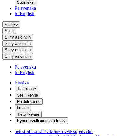
Suomeksi
På svenska
In English
Valikko
Sulje
Siirry asiointiin
Siirry asiointiin
Siirry asiointiin
Siirry asiointiin
På svenska
In English
Etusivu
Tieliikenne
Vesiliikenne
Raideliikenne
Ilmailu
Tietoliikenne
Kyberturvallisuus ja tekoäly
tieto.traficom.fi
Ulkoinen verkkopalvelu.