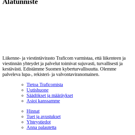
Alatunniste
Liikenne- ja viestintävirasto Traficom varmistaa, että liikenteen ja
viestinnän yhteydet ja palvelut toimivat sujuvasti, turvallisesti ja
kestävästi. Edistämme Suomen kyberturvallisuutta. Olemme
palveleva lupa-, rekisteri- ja valvontaviranomainen.
Tietoa Traficomista
Uutishuone
Säädökset ja määräykset
Asioi kanssamme
Hinnat
Tuet ja avustukset
Yhteystiedot
Anna palautetta