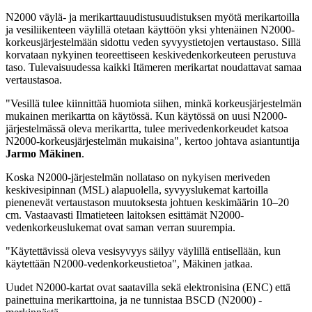
N2000 väylä- ja merikarttauudistusuudistuksen myötä merikartoilla
ja vesiliikenteen väylillä otetaan käyttöön yksi yhtenäinen N2000-
korkeusjärjestelmään sidottu veden syvyystietojen vertaustaso. Sillä
korvataan nykyinen teoreettiseen keskivedenkorkeuteen perustuva
taso. Tulevaisuudessa kaikki Itämeren merikartat noudattavat samaa
vertaustasoa.
"Vesillä tulee kiinnittää huomiota siihen, minkä korkeusjärjestelmän
mukainen merikartta on käytössä. Kun käytössä on uusi N2000-
järjestelmässä oleva merikartta, tulee merivedenkorkeudet katsoa
N2000-korkeusjärjestelmän mukaisina", kertoo johtava asiantuntija
Jarmo Mäkinen
.
Koska N2000-järjestelmän nollataso on nykyisen meriveden
keskivesipinnan (MSL) alapuolella, syvyyslukemat kartoilla
pienenevät vertaustason muutoksesta johtuen keskimäärin 10–20
cm. Vastaavasti Ilmatieteen laitoksen esittämät N2000-
vedenkorkeuslukemat ovat saman verran suurempia.
"Käytettävissä oleva vesisyvyys säilyy väylillä entisellään, kun
käytettään N2000-vedenkorkeustietoa", Mäkinen jatkaa.
Uudet N2000-kartat ovat saatavilla sekä elektronisina (ENC) että
painettuina merikarttoina, ja ne tunnistaa BSCD (N2000) -