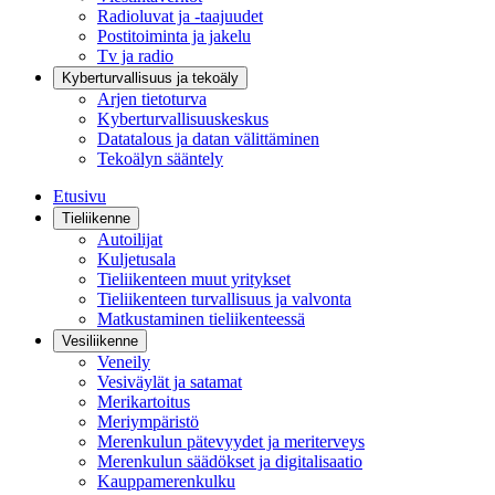
Radioluvat ja -taajuudet
Postitoiminta ja jakelu
Tv ja radio
Kyberturvallisuus ja tekoäly
Arjen tietoturva
Kyberturvallisuuskeskus
Datatalous ja datan välittäminen
Tekoälyn sääntely
Etusivu
Tieliikenne
Autoilijat
Kuljetusala
Tieliikenteen muut yritykset
Tieliikenteen turvallisuus ja valvonta
Matkustaminen tieliikenteessä
Vesiliikenne
Veneily
Vesiväylät ja satamat
Merikartoitus
Meriympäristö
Merenkulun pätevyydet ja meriterveys
Merenkulun säädökset ja digitalisaatio
Kauppamerenkulku