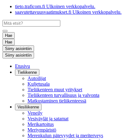
tieto.traficom.fi
Ulkoinen verkkopalvelu.
saavutettavuusvaatimukset.fi
Ulkoinen verkkopalvelu.
Hae
Hae
Siirry asiointiin
Siirry asiointiin
Etusivu
Tieliikenne
Autoilijat
Kuljetusala
Tieliikenteen muut yritykset
Tieliikenteen turvallisuus ja valvonta
Matkustaminen tieliikenteessä
Vesiliikenne
Veneily
Vesiväylät ja satamat
Merikartoitus
Meriympäristö
Merenkulun pätevyydet ja meriterveys