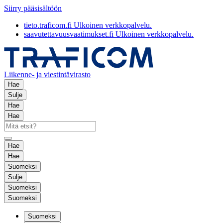
Siirry pääsisältöön
tieto.traficom.fi
Ulkoinen verkkopalvelu.
saavutettavuusvaatimukset.fi
Ulkoinen verkkopalvelu.
Liikenne- ja viestintävirasto
Hae
Sulje
Hae
Hae
Hae
Hae
Suomeksi
Sulje
Suomeksi
Suomeksi
Suomeksi