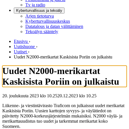
Tv ja radio
Kyberturvallisuus ja tekoäly
Arjen tietoturva
Kyberturvallisuuskeskus
Datatalous ja datan välittäminen
Tekoälyn sääntely
Etusivu
›
Uutishuone
›
Uutiset
›
Uudet N2000-merikartat Kaskisista Poriin on julkaistu
Uudet N2000-merikartat
Kaskisista Poriin on julkaistu
20. joulukuuta 2023 klo 10.25
20.12.2023
klo
10.25
Liikenne- ja viestintävirasto Traficom on julkaissut uudet merikartat
Kaskisista Poriin. Uusien karttojen syvyys- ja väylätiedot on
päivitetty N2000-korkeusjärjestelmän mukaisiksi. N2000 väylä- ja
merikarttauudistus tuo uudet ja tarkemmat merikartat koko
Suomeen.