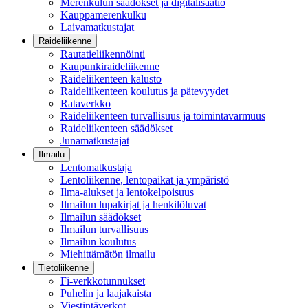
Merenkulun säädökset ja digitalisaatio
Kauppamerenkulku
Laivamatkustajat
Raideliikenne
Rautatieliikennöinti
Kaupunkiraideliikenne
Raideliikenteen kalusto
Raideliikenteen koulutus ja pätevyydet
Rataverkko
Raideliikenteen turvallisuus ja toimintavarmuus
Raideliikenteen säädökset
Junamatkustajat
Ilmailu
Lentomatkustaja
Lentoliikenne, lentopaikat ja ympäristö
Ilma-alukset ja lentokelpoisuus
Ilmailun lupakirjat ja henkilöluvat
Ilmailun säädökset
Ilmailun turvallisuus
Ilmailun koulutus
Miehittämätön ilmailu
Tietoliikenne
Fi-verkkotunnukset
Puhelin ja laajakaista
Viestintäverkot