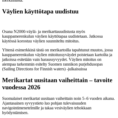
merkinnästä.
Väylien käyttötapa uudistuu
Osana N2000-väylä- ja merikarttauudistusta myös
kauppamerenkulun väylien käyttötapaa uudistetaan. Jatkossa
käytössä korostuu väylien suunniteltu mitoitus.
Yhtenä esimerkkinä tästä on merikartoilla tapahtunut muutos, jossa
kauppamerenkulun väylien mitoitussyväydet poistetaan kartoilta ja
jatkoissa esitetään vain haraussyvyydet. Väylien mitoitus on
aiempaa tarkemmin esitelty Suomen rannikon purjehdusopas
(Sailing Directions for Finnish waters) -julkaisuissa
Merikartat uusitaan vaiheittain – tavoite
vuodessa 2026
Suomalaiset merikartat uusitaan vaiheittain noin 5–6 vuoden aikana.
Ajantasainen syvyystieto luo pohjan tulevaisuuden
navigointimenetelmille ja takaa vesiväylien tehokkaan
hyödyntämisen.