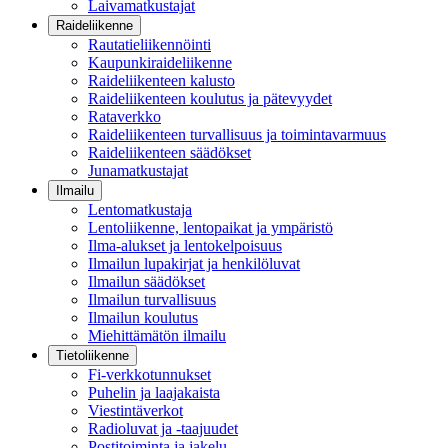
Laivamatkustajat
Raideliikenne
Rautatieliikennöinti
Kaupunkiraideliikenne
Raideliikenteen kalusto
Raideliikenteen koulutus ja pätevyydet
Rataverkko
Raideliikenteen turvallisuus ja toimintavarmuus
Raideliikenteen säädökset
Junamatkustajat
Ilmailu
Lentomatkustaja
Lentoliikenne, lentopaikat ja ympäristö
Ilma-alukset ja lentokelpoisuus
Ilmailun lupakirjat ja henkilöluvat
Ilmailun säädökset
Ilmailun turvallisuus
Ilmailun koulutus
Miehittämätön ilmailu
Tietoliikenne
Fi-verkkotunnukset
Puhelin ja laajakaista
Viestintäverkot
Radioluvat ja -taajuudet
Postitoiminta ja jakelu