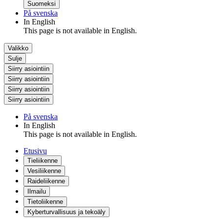
Suomeksi
På svenska
In English
This page is not available in English.
Valikko
Sulje
Siirry asiointiin
Siirry asiointiin
Siirry asiointiin
Siirry asiointiin
På svenska
In English
This page is not available in English.
Etusivu
Tieliikenne
Vesiliikenne
Raideliikenne
Ilmailu
Tietoliikenne
Kyberturvallisuus ja tekoäly