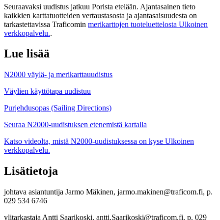
Seuraavaksi uudistus jatkuu Porista etelään. Ajantasainen tieto
kaikkien karttatuotteiden vertaustasosta ja ajantasaisuudesta on
tarkastettavissa Traficomin
merikarttojen tuoteluettelosta
Ulkoinen
verkkopalvelu.
.
Lue lisää
N2000 väylä- ja merikarttauudistus
Väylien käyttötapa uudistuu
Purjehdusopas (Sailing Directions)
Seuraa N2000-uudistuksen etenemistä kartalla
Katso videolta, mistä N2000-uudistuksessa on kyse
Ulkoinen
verkkopalvelu.
Lisätietoja
johtava asiantuntija Jarmo Mäkinen, jarmo.makinen@traficom.fi, p.
029 534 6746
ylitarkastaja Antti Saarikoski, antti.Saarikoski@traficom.fi, p. 029