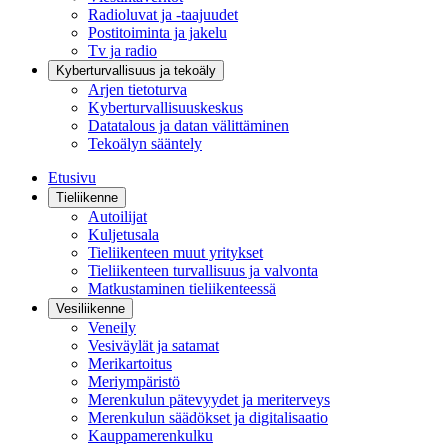
Radioluvat ja -taajuudet
Postitoiminta ja jakelu
Tv ja radio
Kyberturvallisuus ja tekoäly
Arjen tietoturva
Kyberturvallisuuskeskus
Datatalous ja datan välittäminen
Tekoälyn sääntely
Etusivu
Tieliikenne
Autoilijat
Kuljetusala
Tieliikenteen muut yritykset
Tieliikenteen turvallisuus ja valvonta
Matkustaminen tieliikenteessä
Vesiliikenne
Veneily
Vesiväylät ja satamat
Merikartoitus
Meriympäristö
Merenkulun pätevyydet ja meriterveys
Merenkulun säädökset ja digitalisaatio
Kauppamerenkulku