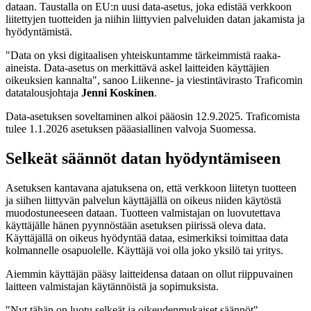
dataan. Taustalla on EU:n uusi data-asetus, joka edistää verkkoon
liitettyjen tuotteiden ja niihin liittyvien palveluiden datan jakamista ja
hyödyntämistä.
"Data on yksi digitaalisen yhteiskuntamme tärkeimmistä raaka-
aineista. Data-asetus on merkittävä askel laitteiden käyttäjien
oikeuksien kannalta", sanoo Liikenne- ja viestintävirasto Traficomin
datatalousjohtaja
Jenni Koskinen
.
Data-asetuksen soveltaminen alkoi pääosin 12.9.2025. Traficomista
tulee 1.1.2026 asetuksen pääasiallinen valvoja Suomessa.
Selkeät säännöt datan hyödyntämiseen
Asetuksen kantavana ajatuksena on, että verkkoon liitetyn tuotteen
ja siihen liittyvän palvelun käyttäjällä on oikeus niiden käytöstä
muodostuneeseen dataan. Tuotteen valmistajan on luovutettava
käyttäjälle hänen pyynnöstään asetuksen piirissä oleva data.
Käyttäjällä on oikeus hyödyntää dataa, esimerkiksi toimittaa data
kolmannelle osapuolelle. Käyttäjä voi olla joko yksilö tai yritys.
Aiemmin käyttäjän pääsy laitteidensa dataan on ollut riippuvainen
laitteen valmistajan käytännöistä ja sopimuksista.
"Nyt tähän on luotu selkeät ja oikeudenmukaiset säännöt",