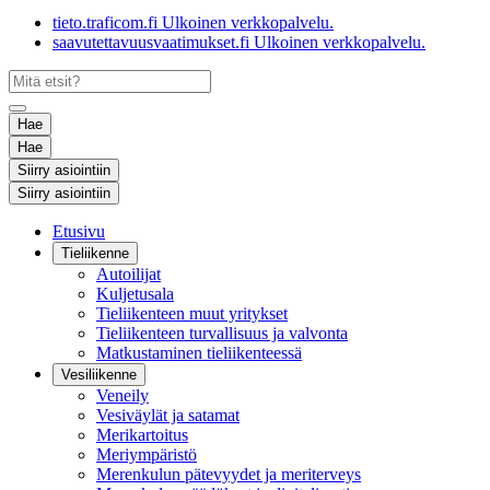
tieto.traficom.fi
Ulkoinen verkkopalvelu.
saavutettavuusvaatimukset.fi
Ulkoinen verkkopalvelu.
Hae
Hae
Siirry asiointiin
Siirry asiointiin
Etusivu
Tieliikenne
Autoilijat
Kuljetusala
Tieliikenteen muut yritykset
Tieliikenteen turvallisuus ja valvonta
Matkustaminen tieliikenteessä
Vesiliikenne
Veneily
Vesiväylät ja satamat
Merikartoitus
Meriympäristö
Merenkulun pätevyydet ja meriterveys