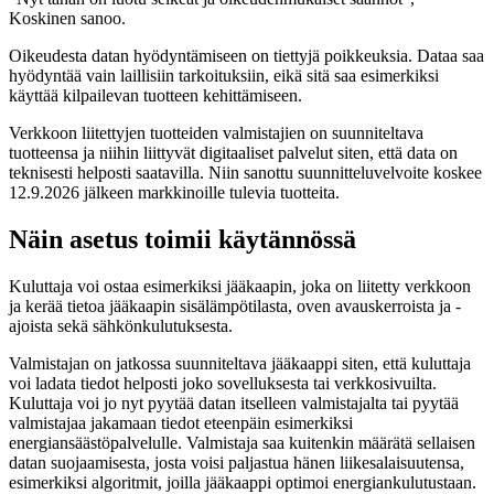
Koskinen sanoo.
Oikeudesta datan hyödyntämiseen on tiettyjä poikkeuksia. Dataa saa
hyödyntää vain laillisiin tarkoituksiin, eikä sitä saa esimerkiksi
käyttää kilpailevan tuotteen kehittämiseen.
Verkkoon liitettyjen tuotteiden valmistajien on suunniteltava
tuotteensa ja niihin liittyvät digitaaliset palvelut siten, että data on
teknisesti helposti saatavilla. Niin sanottu suunnitteluvelvoite koskee
12.9.2026 jälkeen markkinoille tulevia tuotteita.
Näin asetus toimii käytännössä
Kuluttaja voi ostaa esimerkiksi jääkaapin, joka on liitetty verkkoon
ja kerää tietoa jääkaapin sisälämpötilasta, oven avauskerroista ja -
ajoista sekä sähkönkulutuksesta.
Valmistajan on jatkossa suunniteltava jääkaappi siten, että kuluttaja
voi ladata tiedot helposti joko sovelluksesta tai verkkosivuilta.
Kuluttaja voi jo nyt pyytää datan itselleen valmistajalta tai pyytää
valmistajaa jakamaan tiedot eteenpäin esimerkiksi
energiansäästöpalvelulle. Valmistaja saa kuitenkin määrätä sellaisen
datan suojaamisesta, josta voisi paljastua hänen liikesalaisuutensa,
esimerkiksi algoritmit, joilla jääkaappi optimoi energiankulutustaan.