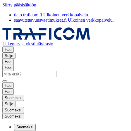
Siirry pääsisältöön
tieto.traficom.fi
Ulkoinen verkkopalvelu.
saavutettavuusvaatimukset.fi
Ulkoinen verkkopalvelu.
Liikenne- ja viestintävirasto
Hae
Sulje
Hae
Hae
Hae
Hae
Suomeksi
Sulje
Suomeksi
Suomeksi
Suomeksi