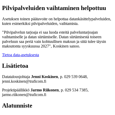
Pilvipalveluiden vaihtaminen helpottuu
Asetuksen toinen päätavoite on helpottaa datankäsittelypalveluiden,
kuten esimerkiksi pilvipalveluiden, vaihtamista.
"Pilvipalvelun tarjoaja ei saa luoda esteitä palveluntarjoajan
vaihtamiselle ja datan siirtämiselle. Datan siirtämisestä toiseen
palveluun saa periä vain kohtuullisen maksun ja siitä tulee täysin
maksutonta syyskuussa 2027", Koskinen sanoo.
Tietoa data-asetuksesta
Lisätietoa
Datatalousjohtaja
Jenni Koskinen
, p. 029 539 0648,
jenni.koskinen@traficom.fi
Projektipäällikkö
Jarmo Riikonen
, p. 029 534 7385,
jarmo.riikonen@traficom.fi
Alatunniste