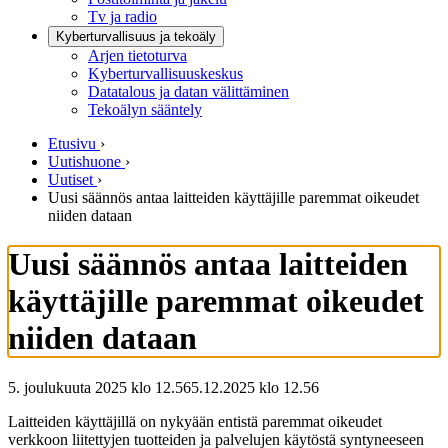
Tv ja radio
Kyberturvallisuus ja tekoäly
Arjen tietoturva
Kyberturvallisuuskeskus
Datatalous ja datan välittäminen
Tekoälyn sääntely
Etusivu
›
Uutishuone
›
Uutiset
›
Uusi säännös antaa laitteiden käyttäjille paremmat oikeudet
niiden dataan
Uusi säännös antaa laitteiden
käyttäjille paremmat oikeudet
niiden dataan
5. joulukuuta 2025 klo 12.56
5.12.2025
klo
12.56
Laitteiden käyttäjillä on nykyään entistä paremmat oikeudet
verkkoon liitettyjen tuotteiden ja palvelujen käytöstä syntyneeseen