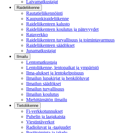
Laivamatkustajat
Raideliikenne
Rautatieliikennöinti
Kaupunkiraideliikenne
Raideliikenteen kalusto
Raideliikenteen koulutus ja pätevyydet
Rataverkko
Raideliikenteen turvallisuus ja toimintavarmuus
Raideliikenteen säädökset
Junamatkustajat
Ilmailu
Lentomatkustaja
Lentoliikenne, lentopaikat ja ympäristö
Ilma-alukset ja lentokelpoisuus
Ilmailun lupakirjat ja henkilöluvat
Ilmailun säädökset
Ilmailun turvallisuus
Ilmailun koulutus
Miehittämätön ilmailu
Tietoliikenne
Fi-verkkotunnukset
Puhelin ja laajakaista
Viestintäverkot
Radioluvat ja -taajuudet
Postitoiminta ja jakelu