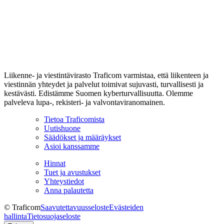
Liikenne- ja viestintävirasto Traficom varmistaa, että liikenteen ja
viestinnän yhteydet ja palvelut toimivat sujuvasti, turvallisesti ja
kestävästi. Edistämme Suomen kyberturvallisuutta. Olemme
palveleva lupa-, rekisteri- ja valvontaviranomainen.
Tietoa Traficomista
Uutishuone
Säädökset ja määräykset
Asioi kanssamme
Hinnat
Tuet ja avustukset
Yhteystiedot
Anna palautetta
© Traficom
Saavutettavuusseloste
Evästeiden
hallinta
Tietosuojaseloste