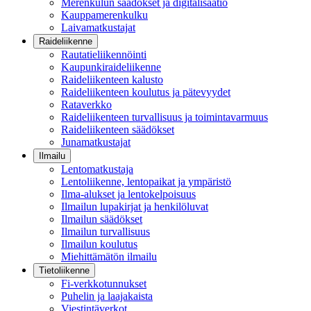
Merenkulun säädökset ja digitalisaatio
Kauppamerenkulku
Laivamatkustajat
Raideliikenne
Rautatieliikennöinti
Kaupunkiraideliikenne
Raideliikenteen kalusto
Raideliikenteen koulutus ja pätevyydet
Rataverkko
Raideliikenteen turvallisuus ja toimintavarmuus
Raideliikenteen säädökset
Junamatkustajat
Ilmailu
Lentomatkustaja
Lentoliikenne, lentopaikat ja ympäristö
Ilma-alukset ja lentokelpoisuus
Ilmailun lupakirjat ja henkilöluvat
Ilmailun säädökset
Ilmailun turvallisuus
Ilmailun koulutus
Miehittämätön ilmailu
Tietoliikenne
Fi-verkkotunnukset
Puhelin ja laajakaista
Viestintäverkot