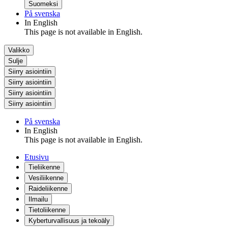
Suomeksi
På svenska
In English
This page is not available in English.
Valikko
Sulje
Siirry asiointiin
Siirry asiointiin
Siirry asiointiin
Siirry asiointiin
På svenska
In English
This page is not available in English.
Etusivu
Tieliikenne
Vesiliikenne
Raideliikenne
Ilmailu
Tietoliikenne
Kyberturvallisuus ja tekoäly