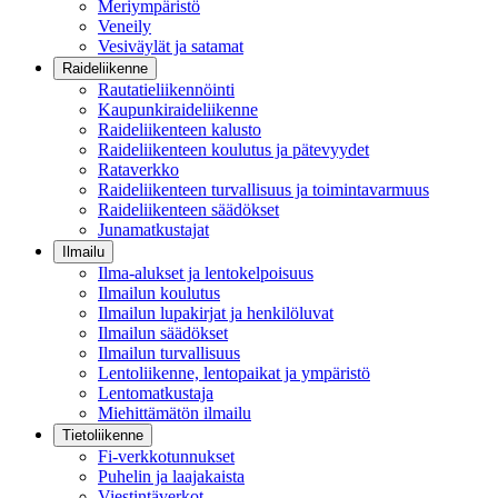
Meriympäristö
Veneily
Vesiväylät ja satamat
Raideliikenne
Rautatieliikennöinti
Kaupunkiraideliikenne
Raideliikenteen kalusto
Raideliikenteen koulutus ja pätevyydet
Rataverkko
Raideliikenteen turvallisuus ja toimintavarmuus
Raideliikenteen säädökset
Junamatkustajat
Ilmailu
Ilma-alukset ja lentokelpoisuus
Ilmailun koulutus
Ilmailun lupakirjat ja henkilöluvat
Ilmailun säädökset
Ilmailun turvallisuus
Lentoliikenne, lentopaikat ja ympäristö
Lentomatkustaja
Miehittämätön ilmailu
Tietoliikenne
Fi-verkkotunnukset
Puhelin ja laajakaista
Viestintäverkot