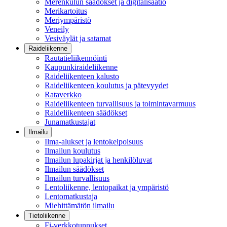
Merenkulun säädökset ja digitalisaatio
Merikartoitus
Meriympäristö
Veneily
Vesiväylät ja satamat
Raideliikenne
Rautatieliikennöinti
Kaupunkiraideliikenne
Raideliikenteen kalusto
Raideliikenteen koulutus ja pätevyydet
Rataverkko
Raideliikenteen turvallisuus ja toimintavarmuus
Raideliikenteen säädökset
Junamatkustajat
Ilmailu
Ilma-alukset ja lentokelpoisuus
Ilmailun koulutus
Ilmailun lupakirjat ja henkilöluvat
Ilmailun säädökset
Ilmailun turvallisuus
Lentoliikenne, lentopaikat ja ympäristö
Lentomatkustaja
Miehittämätön ilmailu
Tietoliikenne
Fi-verkkotunnukset