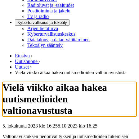
Radioluvat ja -taajuudet
Postitoiminta ja jakelu
Tv ja radio
Kyberturvallisuus ja tekoäly
Arjen tietoturva
Kyberturvallisuuskeskus
Datatalous ja datan välittäminen
Tekoälyn sääntely
Etusivu
›
Uutishuone
›
Uutiset
›
Vielä viikko aikaa hakea uutismedioiden valtionavustusta
Vielä viikko aikaa hakea
uutismedioiden
valtionavustusta
5. lokakuuta 2023 klo 16.25
5.10.2023
klo
16.25
Valtionavustuksen tiedonvälityksen ja uutismedioiden tukemisen