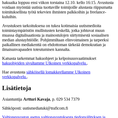
hakuaika loppuu ensi viikon torstaina 12.10. kello 16:15. Avustusta
voidaan myöntää uutisia tuottaville toimijoille alustasta riippumatta
toimituksellista työtä tekevien ihmisten palkkoihin ja freelance-
kuluihin.
Avustuksen tarkoituksena on tukea kotimaisia uutismedioita
toimintaympäristön mullistusten keskellä, jotka johtuvat muun
muassa digitalisaatiosta ja mainostulojen siirtymisestä sosiaalisen
median alustayhtiöille. Pohjimmiltaan elinvoimainen ja tarpeeksi
paikallinen mediakenttä on ehdottoman tärkeää demokratian ja
ilmaisunvapauden toteutumisen kannalta.
Katsasta tarkemmat hakuohjeet ja kelpoisuusvaatimukset
hakuohjeiden sivultamme
Ulkoinen verkkopalvelu.
.
Hae avustusta
sähköisellä lomakkeellamme
Ulkoinen
verkkopalvelu.
.
Lisätietoja
Asiantuntija
Artturi Kavaja
, p. 029 534 7379
Sähköposti: uutismediatuki@traficom.fi
Valtioneuvoston asetus valtionavustuksesta tiedonvälityksen ja