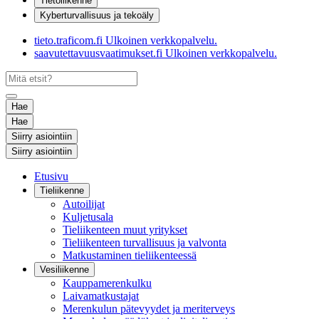
Tietoliikenne
Kyberturvallisuus ja tekoäly
tieto.traficom.fi
Ulkoinen verkkopalvelu.
saavutettavuusvaatimukset.fi
Ulkoinen verkkopalvelu.
Hae
Hae
Siirry asiointiin
Siirry asiointiin
Etusivu
Tieliikenne
Autoilijat
Kuljetusala
Tieliikenteen muut yritykset
Tieliikenteen turvallisuus ja valvonta
Matkustaminen tieliikenteessä
Vesiliikenne
Kauppamerenkulku
Laivamatkustajat
Merenkulun pätevyydet ja meriterveys