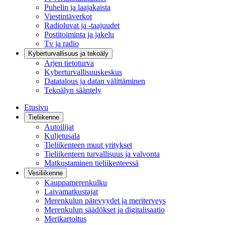
Puhelin ja laajakaista
Viestintäverkot
Radioluvat ja -taajuudet
Postitoiminta ja jakelu
Tv ja radio
Kyberturvallisuus ja tekoäly
Arjen tietoturva
Kyberturvallisuuskeskus
Datatalous ja datan välittäminen
Tekoälyn sääntely
Etusivu
Tieliikenne
Autoilijat
Kuljetusala
Tieliikenteen muut yritykset
Tieliikenteen turvallisuus ja valvonta
Matkustaminen tieliikenteessä
Vesiliikenne
Kauppamerenkulku
Laivamatkustajat
Merenkulun pätevyydet ja meriterveys
Merenkulun säädökset ja digitalisaatio
Merikartoitus