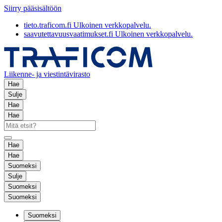
Siirry pääsisältöön
tieto.traficom.fi
Ulkoinen verkkopalvelu.
saavutettavuusvaatimukset.fi
Ulkoinen verkkopalvelu.
Liikenne- ja viestintävirasto
Hae
Sulje
Hae
Hae
Hae
Hae
Suomeksi
Sulje
Suomeksi
Suomeksi
Suomeksi