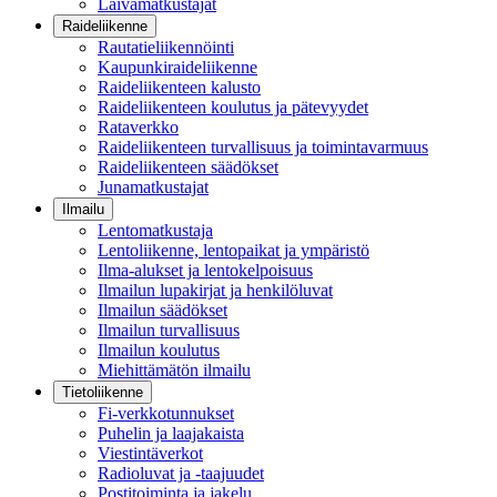
Laivamatkustajat
Raideliikenne
Rautatieliikennöinti
Kaupunkiraideliikenne
Raideliikenteen kalusto
Raideliikenteen koulutus ja pätevyydet
Rataverkko
Raideliikenteen turvallisuus ja toimintavarmuus
Raideliikenteen säädökset
Junamatkustajat
Ilmailu
Lentomatkustaja
Lentoliikenne, lentopaikat ja ympäristö
Ilma-alukset ja lentokelpoisuus
Ilmailun lupakirjat ja henkilöluvat
Ilmailun säädökset
Ilmailun turvallisuus
Ilmailun koulutus
Miehittämätön ilmailu
Tietoliikenne
Fi-verkkotunnukset
Puhelin ja laajakaista
Viestintäverkot
Radioluvat ja -taajuudet
Postitoiminta ja jakelu