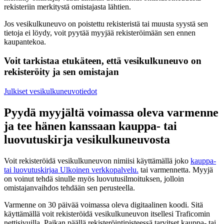
rekisteriin merkitystä omistajasta lähtien.
Jos vesikulkuneuvo on poistettu rekisteristä tai muusta syystä sen
tietoja ei löydy, voit pyytää myyjää rekisteröimään sen ennen
kaupantekoa.
Voit tarkistaa etukäteen, että vesikulkuneuvo on
rekisteröity ja sen omistajan
Julkiset vesikulkuneuvotiedot
Pyydä myyjältä voimassa oleva varmenne
ja tee hänen kanssaan kauppa- tai
luovutuskirja vesikulkuneuvosta
Voit rekisteröidä vesikulkuneuvon nimiisi käyttämällä joko
kauppa-
tai luovutuskirjaa
Ulkoinen verkkopalvelu.
tai varmennetta. Myyjä
on voinut tehdä sinulle myös luovutusilmoituksen, jolloin
omistajanvaihdos tehdään sen perusteella.
Varmenne on 30 päivää voimassa oleva digitaalinen koodi. Sitä
käyttämällä voit rekisteröidä vesikulkuneuvon itsellesi Traficomin
nettisivuilla. Paikan päällä rekisteröintipisteessä tarvitset kauppa- tai