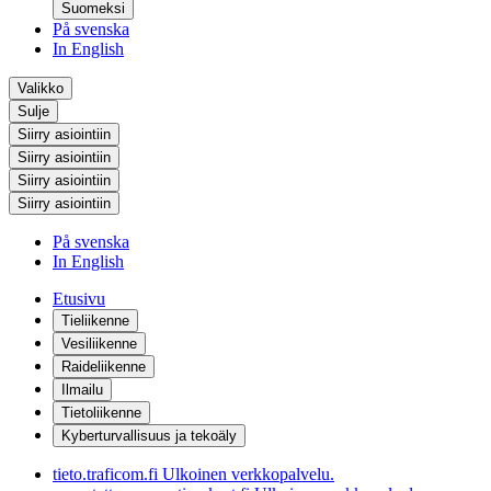
Suomeksi
På svenska
In English
Valikko
Sulje
Siirry asiointiin
Siirry asiointiin
Siirry asiointiin
Siirry asiointiin
På svenska
In English
Etusivu
Tieliikenne
Vesiliikenne
Raideliikenne
Ilmailu
Tietoliikenne
Kyberturvallisuus ja tekoäly
tieto.traficom.fi
Ulkoinen verkkopalvelu.