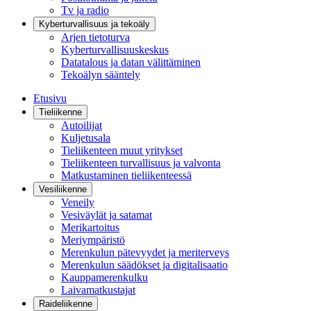
Tv ja radio
Kyberturvallisuus ja tekoäly
Arjen tietoturva
Kyberturvallisuuskeskus
Datatalous ja datan välittäminen
Tekoälyn sääntely
Etusivu
Tieliikenne
Autoilijat
Kuljetusala
Tieliikenteen muut yritykset
Tieliikenteen turvallisuus ja valvonta
Matkustaminen tieliikenteessä
Vesiliikenne
Veneily
Vesiväylät ja satamat
Merikartoitus
Meriympäristö
Merenkulun pätevyydet ja meriterveys
Merenkulun säädökset ja digitalisaatio
Kauppamerenkulku
Laivamatkustajat
Raideliikenne