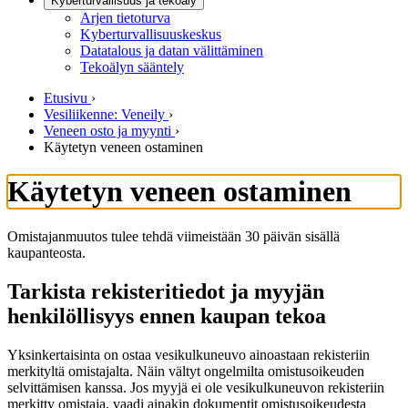
Kyberturvallisuus ja tekoäly
Arjen tietoturva
Kyberturvallisuuskeskus
Datatalous ja datan välittäminen
Tekoälyn sääntely
Etusivu
›
Vesiliikenne: Veneily
›
Veneen osto ja myynti
›
Käytetyn veneen ostaminen
Käytetyn veneen ostaminen
Omistajanmuutos tulee tehdä viimeistään 30 päivän sisällä
kaupanteosta.
Tarkista rekisteritiedot ja myyjän
henkilöllisyys ennen kaupan tekoa
Yksinkertaisinta on ostaa vesikulkuneuvo ainoastaan rekisteriin
merkityltä omistajalta. Näin vältyt ongelmilta omistusoikeuden
selvittämisen kanssa. Jos myyjä ei ole vesikulkuneuvon rekisteriin
merkitty omistaja, vaadi ainakin dokumentit omistusoikeudesta