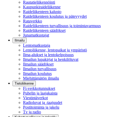
Rautatieliikennöinti
Kaupunkiraideliikenne
Raideliikenteen kalusto
Raideliikenteen koulutus ja pätevyydet
Rataverkko
Raideliikenteen turvallisuus ja toimintavarmuus
Raideliikenteen säädökset
Junamatkustajat
Ilmailu
Lentomatkustaja
Lentoliikenne, lentopaikat ja ympäristö
Ilma-alukset ja lentokelpoisuus
Ilmailun lupakirjat ja henkilöluvat
Ilmailun säädökset
Ilmailun turvallisuus
Ilmailun koulutus
Miehittämätön ilmailu
Tietoliikenne
Fi-verkkotunnukset
Puhelin ja laajakaista
Viestintäverkot
Radioluvat ja -taajuudet
Postitoiminta ja jakelu
Tv ja radio