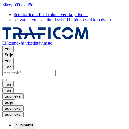
Siirry pääsisältöön
tieto.traficom.fi
Ulkoinen verkkopalvelu.
saavutettavuusvaatimukset.fi
Ulkoinen verkkopalvelu.
Liikenne- ja viestintävirasto
Hae
Sulje
Hae
Hae
Hae
Hae
Suomeksi
Sulje
Suomeksi
Suomeksi
Suomeksi