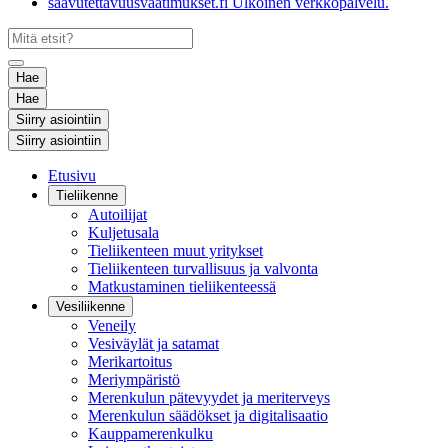
saavutettavuusvaatimukset.fi
Ulkoinen verkkopalvelu.
Hae
Hae
Siirry asiointiin
Siirry asiointiin
Etusivu
Tieliikenne
Autoilijat
Kuljetusala
Tieliikenteen muut yritykset
Tieliikenteen turvallisuus ja valvonta
Matkustaminen tieliikenteessä
Vesiliikenne
Veneily
Vesiväylät ja satamat
Merikartoitus
Meriympäristö
Merenkulun pätevyydet ja meriterveys
Merenkulun säädökset ja digitalisaatio
Kauppamerenkulku