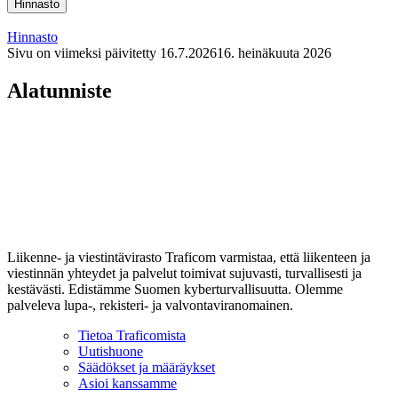
Hinnasto
Hinnasto
Sivu on viimeksi päivitetty
16.7.2026
16. heinäkuuta 2026
Alatunniste
Liikenne- ja viestintävirasto Traficom varmistaa, että liikenteen ja
viestinnän yhteydet ja palvelut toimivat sujuvasti, turvallisesti ja
kestävästi. Edistämme Suomen kyberturvallisuutta. Olemme
palveleva lupa-, rekisteri- ja valvontaviranomainen.
Tietoa Traficomista
Uutishuone
Säädökset ja määräykset
Asioi kanssamme