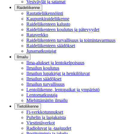
Vesiväylät ja satamat
Raideliikenne
Rautatieliikennöinti
Kaupunkiraideliikenne
Raideliikenteen kalusto
Raideliikenteen koulutus ja pätevyydet
Rataverkko
Raideliikenteen turvallisuus ja toimintavarmuus
Raideliikenteen säädökset
Junamatkustajat
Ilmailu
Ilma-alukset ja lentokelpoisuus
Ilmailun koulutus
Ilmailun lupakirjat ja henkilöluvat
Ilmailun säädökset
Ilmailun turvallisuus
Lentoliikenne, lentopaikat ja ympäristö
Lentomatkustaja
Miehittämätön ilmailu
Tietoliikenne
Fi-verkkotunnukset
Puhelin ja laajakaista
Viestintäverkot
Radioluvat ja -taajuudet
Postitoiminta ja jakelu