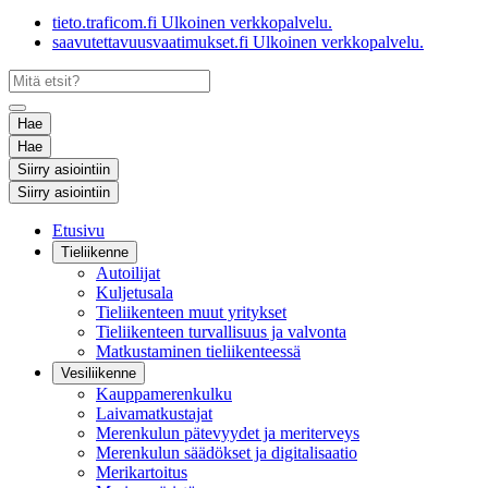
tieto.traficom.fi
Ulkoinen verkkopalvelu.
saavutettavuusvaatimukset.fi
Ulkoinen verkkopalvelu.
Hae
Hae
Siirry asiointiin
Siirry asiointiin
Etusivu
Tieliikenne
Autoilijat
Kuljetusala
Tieliikenteen muut yritykset
Tieliikenteen turvallisuus ja valvonta
Matkustaminen tieliikenteessä
Vesiliikenne
Kauppamerenkulku
Laivamatkustajat
Merenkulun pätevyydet ja meriterveys
Merenkulun säädökset ja digitalisaatio
Merikartoitus