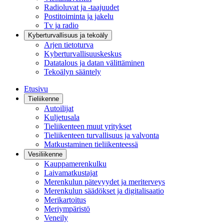
Radioluvat ja -taajuudet
Postitoiminta ja jakelu
Tv ja radio
Kyberturvallisuus ja tekoäly
Arjen tietoturva
Kyberturvallisuuskeskus
Datatalous ja datan välittäminen
Tekoälyn sääntely
Etusivu
Tieliikenne
Autoilijat
Kuljetusala
Tieliikenteen muut yritykset
Tieliikenteen turvallisuus ja valvonta
Matkustaminen tieliikenteessä
Vesiliikenne
Kauppamerenkulku
Laivamatkustajat
Merenkulun pätevyydet ja meriterveys
Merenkulun säädökset ja digitalisaatio
Merikartoitus
Meriympäristö
Veneily