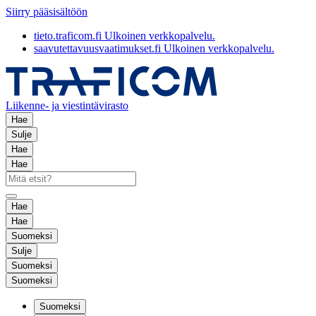
Siirry pääsisältöön
tieto.traficom.fi
Ulkoinen verkkopalvelu.
saavutettavuusvaatimukset.fi
Ulkoinen verkkopalvelu.
Liikenne- ja viestintävirasto
Hae
Sulje
Hae
Hae
Hae
Hae
Suomeksi
Sulje
Suomeksi
Suomeksi
Suomeksi