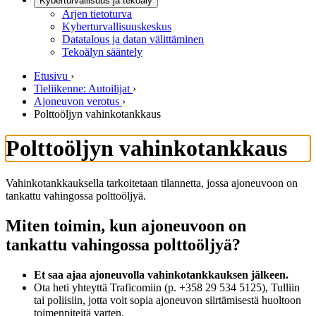
Kyberturvallisuus ja tekoäly
Arjen tietoturva
Kyberturvallisuuskeskus
Datatalous ja datan välittäminen
Tekoälyn sääntely
Etusivu
›
Tieliikenne: Autoilijat
›
Ajoneuvon verotus
›
Polttoöljyn vahinkotankkaus
Polttoöljyn vahinkotankkaus
Vahinkotankkauksella tarkoitetaan tilannetta, jossa ajoneuvoon on
tankattu vahingossa polttoöljyä.
Miten toimin, kun ajoneuvoon on
tankattu vahingossa polttoöljyä?
Et saa ajaa ajoneuvolla vahinkotankkauksen jälkeen.
Ota heti yhteyttä Traficomiin (p. +358 29 534 5125), Tulliin
tai poliisiin, jotta voit sopia ajoneuvon siirtämisestä huoltoon
toimenpiteitä varten.