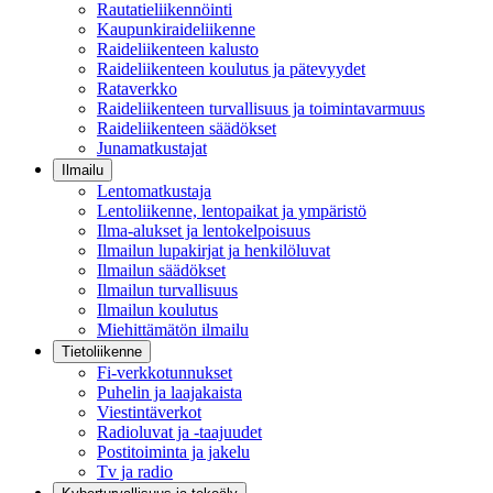
Rautatieliikennöinti
Kaupunkiraideliikenne
Raideliikenteen kalusto
Raideliikenteen koulutus ja pätevyydet
Rataverkko
Raideliikenteen turvallisuus ja toimintavarmuus
Raideliikenteen säädökset
Junamatkustajat
Ilmailu
Lentomatkustaja
Lentoliikenne, lentopaikat ja ympäristö
Ilma-alukset ja lentokelpoisuus
Ilmailun lupakirjat ja henkilöluvat
Ilmailun säädökset
Ilmailun turvallisuus
Ilmailun koulutus
Miehittämätön ilmailu
Tietoliikenne
Fi-verkkotunnukset
Puhelin ja laajakaista
Viestintäverkot
Radioluvat ja -taajuudet
Postitoiminta ja jakelu
Tv ja radio