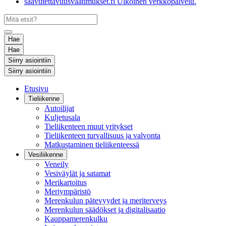
saavutettavuusvaatimukset.fi
Ulkoinen verkkopalvelu.
Hae
Hae
Siirry asiointiin
Siirry asiointiin
Etusivu
Tieliikenne
Autoilijat
Kuljetusala
Tieliikenteen muut yritykset
Tieliikenteen turvallisuus ja valvonta
Matkustaminen tieliikenteessä
Vesiliikenne
Veneily
Vesiväylät ja satamat
Merikartoitus
Meriympäristö
Merenkulun pätevyydet ja meriterveys
Merenkulun säädökset ja digitalisaatio
Kauppamerenkulku