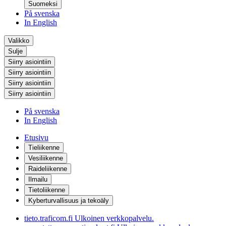
Suomeksi
På svenska
In English
Valikko
Sulje
Siirry asiointiin
Siirry asiointiin
Siirry asiointiin
Siirry asiointiin
På svenska
In English
Etusivu
Tieliikenne
Vesiliikenne
Raideliikenne
Ilmailu
Tietoliikenne
Kyberturvallisuus ja tekoäly
tieto.traficom.fi
Ulkoinen verkkopalvelu.