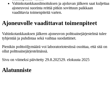
Vahinkotankkausilmoituksen ja ajoluvan jälkeen saat kuljettaa
ajoneuvosi suorinta reittiä pitkin sovittuun paikkaan
vaadittavia toimenpiteitä varten.
Ajoneuvolle vaadittavat toimenpiteet
Vahinkotankkauksen jälkeen ajoneuvon polttoainejärjestelmä tulee
tyhjentää ja puhdistaa sekä vaihtaa suodattimet.
Pienikin polttoöljymäärä voi laboratoriotestissä osoittaa, että sitä on
ollut polttoainejärjestelmässä.
Sivu on viimeksi päivitetty
29.8.2025
29. elokuuta 2025
Alatunniste