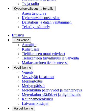
Tv ja radio
Kyberturvallisuus ja tekoäly
Arjen tietoturva
Kyberturvallisuuskeskus
Datatalous ja datan välittäminen
Tekoälyn sääntely
Etusivu
Tieliikenne
Autoilijat
Kuljetusala
Tieliikenteen muut yritykset
Tieliikenteen turvallisuus ja valvonta
Matkustaminen tieliikenteessä
Vesiliikenne
Veneily
Vesiväylät ja satamat
Merikartoitus
Meriympäristö
Merenkulun pätevyydet ja meriterveys
Merenkulun säädökset ja digitalisaatio
Kauppamerenkulku
Laivamatkustajat
Raideliikenne