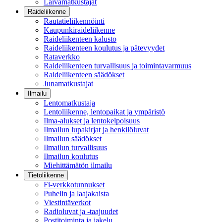
Laivamatkustajat
Raideliikenne
Rautatieliikennöinti
Kaupunkiraideliikenne
Raideliikenteen kalusto
Raideliikenteen koulutus ja pätevyydet
Rataverkko
Raideliikenteen turvallisuus ja toimintavarmuus
Raideliikenteen säädökset
Junamatkustajat
Ilmailu
Lentomatkustaja
Lentoliikenne, lentopaikat ja ympäristö
Ilma-alukset ja lentokelpoisuus
Ilmailun lupakirjat ja henkilöluvat
Ilmailun säädökset
Ilmailun turvallisuus
Ilmailun koulutus
Miehittämätön ilmailu
Tietoliikenne
Fi-verkkotunnukset
Puhelin ja laajakaista
Viestintäverkot
Radioluvat ja -taajuudet
Postitoiminta ja jakelu