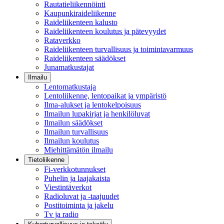
Rautatieliikennöinti
Kaupunkiraideliikenne
Raideliikenteen kalusto
Raideliikenteen koulutus ja pätevyydet
Rataverkko
Raideliikenteen turvallisuus ja toimintavarmuus
Raideliikenteen säädökset
Junamatkustajat
Ilmailu
Lentomatkustaja
Lentoliikenne, lentopaikat ja ympäristö
Ilma-alukset ja lentokelpoisuus
Ilmailun lupakirjat ja henkilöluvat
Ilmailun säädökset
Ilmailun turvallisuus
Ilmailun koulutus
Miehittämätön ilmailu
Tietoliikenne
Fi-verkkotunnukset
Puhelin ja laajakaista
Viestintäverkot
Radioluvat ja -taajuudet
Postitoiminta ja jakelu
Tv ja radio