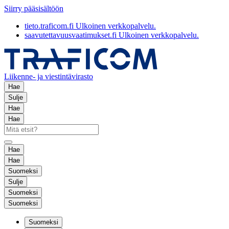
Siirry pääsisältöön
tieto.traficom.fi
Ulkoinen verkkopalvelu.
saavutettavuusvaatimukset.fi
Ulkoinen verkkopalvelu.
Liikenne- ja viestintävirasto
Hae
Sulje
Hae
Hae
Hae
Hae
Suomeksi
Sulje
Suomeksi
Suomeksi
Suomeksi