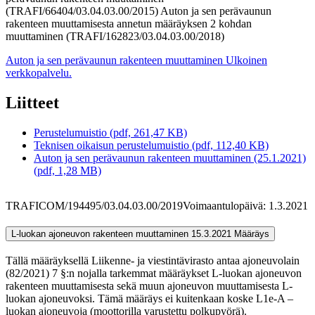
(TRAFI/66404/03.04.03.00/2015) Auton ja sen perävaunun
rakenteen muuttamisesta annetun määräyksen 2 kohdan
muuttaminen (TRAFI/162823/03.04.03.00/2018)
Auton ja sen perävaunun rakenteen muuttaminen
Ulkoinen
verkkopalvelu.
Liitteet
Perustelumuistio (pdf, 261,47 KB)
Teknisen oikaisun perustelumuistio (pdf, 112,40 KB)
Auton ja sen perävaunun rakenteen muuttaminen (25.1.2021)
(pdf, 1,28 MB)
TRAFICOM/194495/03.04.03.00/2019
Voimaantulopäivä: 1.3.2021
L-luokan ajoneuvon rakenteen muuttaminen 15.3.2021
Määräys
Tällä määräyksellä Liikenne- ja viestintävirasto antaa ajoneuvolain
(82/2021) 7 §:n nojalla tarkemmat määräykset L-luokan ajoneuvon
rakenteen muuttamisesta sekä muun ajoneuvon muuttamisesta L-
luokan ajoneuvoksi. Tämä määräys ei kuitenkaan koske L1e-A –
luokan ajoneuvoja (moottorilla varustettu polkupyörä).