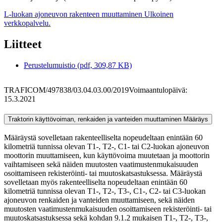
L-luokan ajoneuvon rakenteen muuttaminen
Ulkoinen
verkkopalvelu.
Liitteet
Perustelumuistio (pdf, 309,87 KB)
TRAFICOM/497838/03.04.03.00/2019
Voimaantulopäivä:
15.3.2021
Traktorin käyttövoiman, renkaiden ja vanteiden muuttaminen
Määräys
Määräystä sovelletaan rakenteelliselta nopeudeltaan enintään 60
kilometriä tunnissa olevan T1-, T2-, C1- tai C2-luokan ajoneuvon
moottorin muuttamiseen, kun käyttövoima muutetaan ja moottorin
vaihtamiseen sekä näiden muutosten vaatimustenmukaisuuden
osoittamiseen rekisteröinti- tai muutoskatsastuksessa. Määräystä
sovelletaan myös rakenteelliselta nopeudeltaan enintään 60
kilometriä tunnissa olevan T1-, T2-, T3-, C1-, C2- tai C3-luokan
ajoneuvon renkaiden ja vanteiden muuttamiseen, sekä näiden
muutosten vaatimustenmukaisuuden osoittamiseen rekisteröinti- tai
muutoskatsastuksessa sekä kohdan 9.1.2 mukaisen T1-, T2-, T3-,