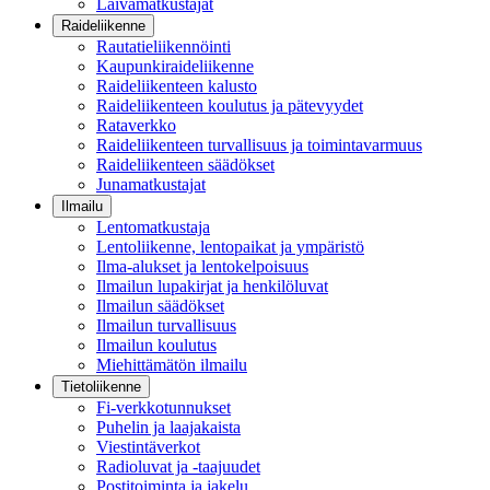
Laivamatkustajat
Raideliikenne
Rautatieliikennöinti
Kaupunkiraideliikenne
Raideliikenteen kalusto
Raideliikenteen koulutus ja pätevyydet
Rataverkko
Raideliikenteen turvallisuus ja toimintavarmuus
Raideliikenteen säädökset
Junamatkustajat
Ilmailu
Lentomatkustaja
Lentoliikenne, lentopaikat ja ympäristö
Ilma-alukset ja lentokelpoisuus
Ilmailun lupakirjat ja henkilöluvat
Ilmailun säädökset
Ilmailun turvallisuus
Ilmailun koulutus
Miehittämätön ilmailu
Tietoliikenne
Fi-verkkotunnukset
Puhelin ja laajakaista
Viestintäverkot
Radioluvat ja -taajuudet
Postitoiminta ja jakelu