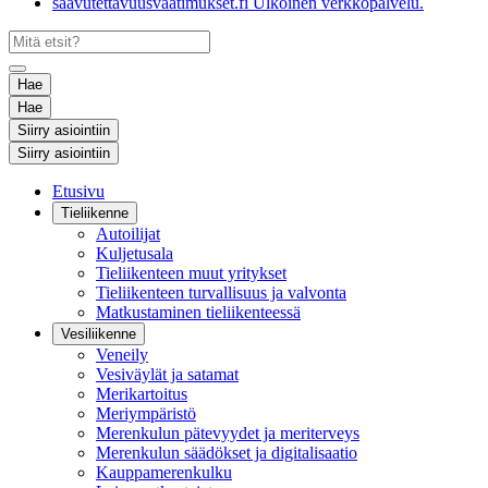
saavutettavuusvaatimukset.fi
Ulkoinen verkkopalvelu.
Hae
Hae
Siirry asiointiin
Siirry asiointiin
Etusivu
Tieliikenne
Autoilijat
Kuljetusala
Tieliikenteen muut yritykset
Tieliikenteen turvallisuus ja valvonta
Matkustaminen tieliikenteessä
Vesiliikenne
Veneily
Vesiväylät ja satamat
Merikartoitus
Meriympäristö
Merenkulun pätevyydet ja meriterveys
Merenkulun säädökset ja digitalisaatio
Kauppamerenkulku