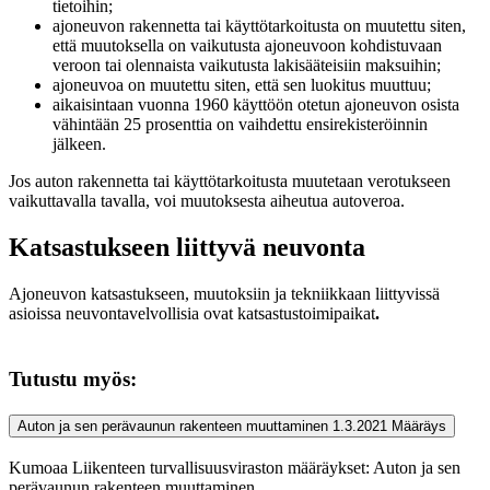
tietoihin;
ajoneuvon rakennetta tai käyttötarkoitusta on muutettu siten,
että muutoksella on vaikutusta ajoneuvoon kohdistuvaan
veroon tai olennaista vaikutusta lakisääteisiin maksuihin;
ajoneuvoa on muutettu siten, että sen luokitus muuttuu;
aikaisintaan vuonna 1960 käyttöön otetun ajoneuvon osista
vähintään 25 prosenttia on vaihdettu ensirekisteröinnin
jälkeen.
Jos auton rakennetta tai käyttötarkoitusta muutetaan verotukseen
vaikuttavalla tavalla, voi muutoksesta aiheutua autoveroa.
Katsastukseen liittyvä neuvonta
Ajoneuvon katsastukseen, muutoksiin ja tekniikkaan liittyvissä
asioissa neuvontavelvollisia ovat katsastustoimipaikat
.
Tutustu myös:
Auton ja sen perävaunun rakenteen muuttaminen 1.3.2021
Määräys
Kumoaa Liikenteen turvallisuusviraston määräykset: Auton ja sen
perävaunun rakenteen muuttaminen