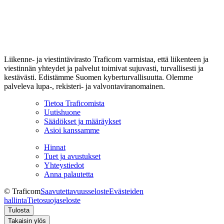
Liikenne- ja viestintävirasto Traficom varmistaa, että liikenteen ja
viestinnän yhteydet ja palvelut toimivat sujuvasti, turvallisesti ja
kestävästi. Edistämme Suomen kyberturvallisuutta. Olemme
palveleva lupa-, rekisteri- ja valvontaviranomainen.
Tietoa Traficomista
Uutishuone
Säädökset ja määräykset
Asioi kanssamme
Hinnat
Tuet ja avustukset
Yhteystiedot
Anna palautetta
© Traficom
Saavutettavuusseloste
Evästeiden
hallinta
Tietosuojaseloste
Tulosta
Takaisin ylös