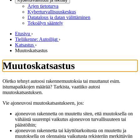
Kyberturvallisuus ja tekoäly
Arjen tietoturva
Kyberturvallisuuskeskus
Datatalous ja datan välittäminen
Tekoälyn sääntely
Etusivu
›
Tieliikenne: Autoilijat
›
Katsastus
›
Muutoskatsastus
Muutoskatsastus
Oletko tehnyt autoosi rakennemuutoksia tai muuttanut esim.
istumapaikkojen määrää? Tarkista, vaatiiko autosi
muutoskatsastuksen.
Vie ajoneuvosi muutoskatsastukseen, jos:
ajoneuvon rakennetta on muutettu siten, että muutoksella on
vähäistä suurempi vaikutus ajoneuvon turvallisuuteen tai
päästöihin;
ajoneuvon rakennetta tai käyttötarkoitusta on muutettu ja
muutoksella on olennaista vaikutusta rekisteriin merkittäviin