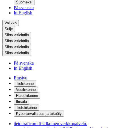
Suomeksi
På svenska
In English
Valikko
Sulje
Siirry asiointiin
Siirry asiointiin
Siirry asiointiin
Siirry asiointiin
På svenska
In English
Etusivu
Tieliikenne
Vesiliikenne
Raideliikenne
Ilmailu
Tietoliikenne
Kyberturvallisuus ja tekoäly
tieto.traficom.fi
Ulkoinen verkkopalvelu.