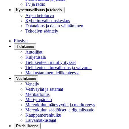
Tv ja radio
Kyberturvallisuus ja tekoäly
Arjen tietoturva
Kyberturvallisuuskeskus
Datatalous ja datan välittäminen
Tekoälyn sääntely
Etusivu
Tieliikenne
Autoilijat
Kuljetusala
Tieliikenteen muut yritykset
Tieliikenteen turvallisuus ja valvonta
Matkustaminen tieliikenteessä
Vesiliikenne
Veneily
Vesiväylät ja satamat
Merikartoitus
Meriympäristö
Merenkulun pätevyydet ja meriterveys
Merenkulun säädökset ja digitalisaatio
Kauppamerenkulku
Laivamatkustajat
Raideliikenne