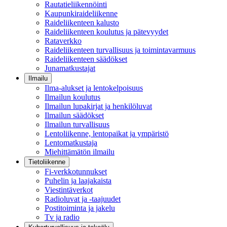
Rautatieliikennöinti
Kaupunkiraideliikenne
Raideliikenteen kalusto
Raideliikenteen koulutus ja pätevyydet
Rataverkko
Raideliikenteen turvallisuus ja toimintavarmuus
Raideliikenteen säädökset
Junamatkustajat
Ilmailu
Ilma-alukset ja lentokelpoisuus
Ilmailun koulutus
Ilmailun lupakirjat ja henkilöluvat
Ilmailun säädökset
Ilmailun turvallisuus
Lentoliikenne, lentopaikat ja ympäristö
Lentomatkustaja
Miehittämätön ilmailu
Tietoliikenne
Fi-verkkotunnukset
Puhelin ja laajakaista
Viestintäverkot
Radioluvat ja -taajuudet
Postitoiminta ja jakelu
Tv ja radio