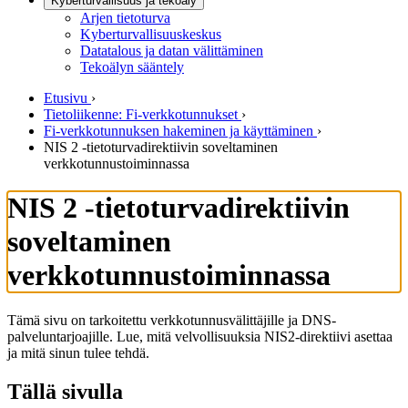
Kyberturvallisuus ja tekoäly
Arjen tietoturva
Kyberturvallisuuskeskus
Datatalous ja datan välittäminen
Tekoälyn sääntely
Etusivu
›
Tietoliikenne: Fi-verkkotunnukset
›
Fi-verkkotunnuksen hakeminen ja käyttäminen
›
NIS 2 -tietoturvadirektiivin soveltaminen
verkkotunnustoiminnassa
NIS 2 -tietoturvadirektiivin
soveltaminen
verkkotunnustoiminnassa
Tämä sivu on tarkoitettu verkkotunnusvälittäjille ja DNS-
palveluntarjoajille. Lue, mitä velvollisuuksia NIS2-direktiivi asettaa
ja mitä sinun tulee tehdä.
Tällä sivulla