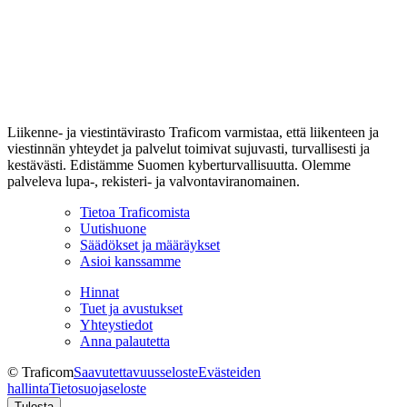
Liikenne- ja viestintävirasto Traficom varmistaa, että liikenteen ja
viestinnän yhteydet ja palvelut toimivat sujuvasti, turvallisesti ja
kestävästi. Edistämme Suomen kyberturvallisuutta. Olemme
palveleva lupa-, rekisteri- ja valvontaviranomainen.
Tietoa Traficomista
Uutishuone
Säädökset ja määräykset
Asioi kanssamme
Hinnat
Tuet ja avustukset
Yhteystiedot
Anna palautetta
© Traficom
Saavutettavuusseloste
Evästeiden
hallinta
Tietosuojaseloste
Tulosta