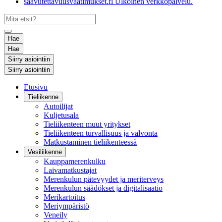
saavutettavuusvaatimukset.fi
Ulkoinen verkkopalvelu.
Hae
Hae
Siirry asiointiin
Siirry asiointiin
Etusivu
Tieliikenne
Autoilijat
Kuljetusala
Tieliikenteen muut yritykset
Tieliikenteen turvallisuus ja valvonta
Matkustaminen tieliikenteessä
Vesiliikenne
Kauppamerenkulku
Laivamatkustajat
Merenkulun pätevyydet ja meriterveys
Merenkulun säädökset ja digitalisaatio
Merikartoitus
Meriympäristö
Veneily