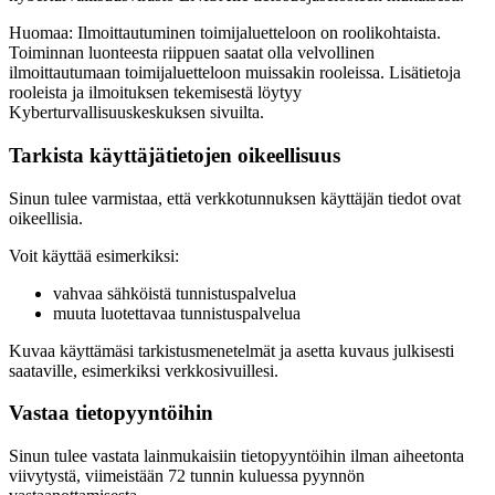
Huomaa: Ilmoittautuminen toimijaluetteloon on roolikohtaista.
Toiminnan luonteesta riippuen saatat olla velvollinen
ilmoittautumaan toimijaluetteloon muissakin rooleissa. Lisätietoja
rooleista ja ilmoituksen tekemisestä löytyy
Kyberturvallisuuskeskuksen sivuilta.
Tarkista käyttäjätietojen oikeellisuus
Sinun tulee varmistaa, että verkkotunnuksen käyttäjän tiedot ovat
oikeellisia.
Voit käyttää esimerkiksi:
vahvaa sähköistä tunnistuspalvelua
muuta luotettavaa tunnistuspalvelua
Kuvaa käyttämäsi tarkistusmenetelmät ja asetta kuvaus julkisesti
saataville, esimerkiksi verkkosivuillesi.
Vastaa tietopyyntöihin
Sinun tulee vastata lainmukaisiin tietopyyntöihin ilman aiheetonta
viivytystä, viimeistään 72 tunnin kuluessa pyynnön