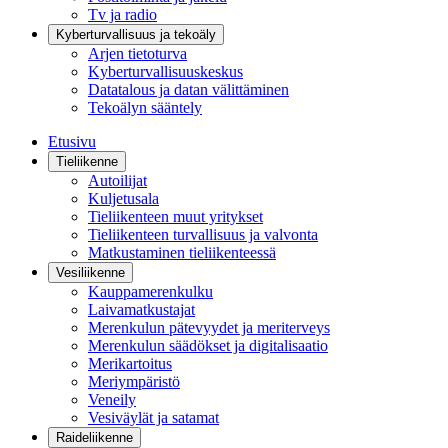
Tv ja radio
Kyberturvallisuus ja tekoäly
Arjen tietoturva
Kyberturvallisuuskeskus
Datatalous ja datan välittäminen
Tekoälyn sääntely
Etusivu
Tieliikenne
Autoilijat
Kuljetusala
Tieliikenteen muut yritykset
Tieliikenteen turvallisuus ja valvonta
Matkustaminen tieliikenteessä
Vesiliikenne
Kauppamerenkulku
Laivamatkustajat
Merenkulun pätevyydet ja meriterveys
Merenkulun säädökset ja digitalisaatio
Merikartoitus
Meriympäristö
Veneily
Vesiväylät ja satamat
Raideliikenne