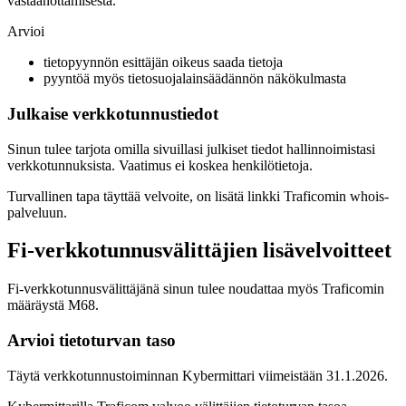
vastaanottamisesta.
Arvioi
tietopyynnön esittäjän oikeus saada tietoja
pyyntöä myös tietosuojalainsäädännön näkökulmasta
Julkaise verkkotunnustiedot
Sinun tulee tarjota omilla sivuillasi julkiset tiedot hallinnoimistasi
verkkotunnuksista. Vaatimus ei koskea henkilötietoja.
Turvallinen tapa täyttää velvoite, on lisätä linkki Traficomin whois-
palveluun.
Fi-verkkotunnusvälittäjien lisävelvoitteet
Fi-verkkotunnusvälittäjänä sinun tulee noudattaa myös Traficomin
määräystä M68.
Arvioi tietoturvan taso
Täytä verkkotunnustoiminnan Kybermittari viimeistään 31.1.2026.