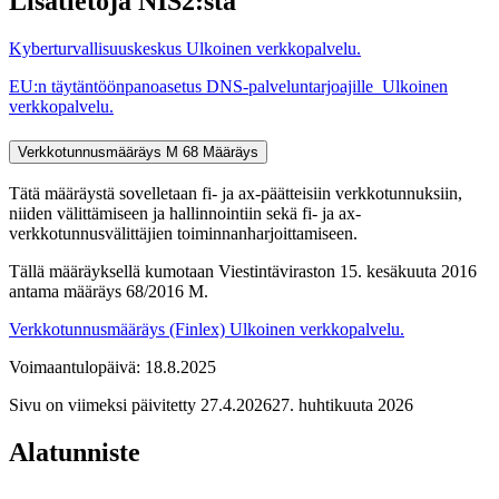
Lisätietoja NIS2:sta
Kyberturvallisuuskeskus
Ulkoinen verkkopalvelu.
EU:n täytäntöönpanoasetus DNS-palveluntarjoajille
Ulkoinen
verkkopalvelu.
Verkkotunnusmääräys M 68
Määräys
Tätä määräystä sovelletaan fi- ja ax-päätteisiin verkkotunnuksiin,
niiden välittämiseen ja hallinnointiin sekä fi- ja ax-
verkkotunnusvälittäjien toiminnanharjoittamiseen.
Tällä määräyksellä kumotaan Viestintäviraston 15. kesäkuuta 2016
antama määräys 68/2016 M.
Verkkotunnusmääräys (Finlex)
Ulkoinen verkkopalvelu.
Voimaantulopäivä: 18.8.2025
Sivu on viimeksi päivitetty
27.4.2026
27. huhtikuuta 2026
Alatunniste