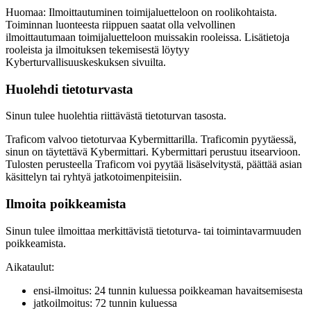
Huomaa: Ilmoittautuminen toimijaluetteloon on roolikohtaista.
Toiminnan luonteesta riippuen saatat olla velvollinen
ilmoittautumaan toimijaluetteloon muissakin rooleissa. Lisätietoja
rooleista ja ilmoituksen tekemisestä löytyy
Kyberturvallisuuskeskuksen sivuilta.
Huolehdi tietoturvasta
Sinun tulee huolehtia riittävästä tietoturvan tasosta.
Traficom valvoo tietoturvaa Kybermittarilla. Traficomin pyytäessä,
sinun on täytettävä Kybermittari. Kybermittari perustuu itsearvioon.
Tulosten perusteella Traficom voi pyytää lisäselvitystä, päättää asian
käsittelyn tai ryhtyä jatkotoimenpiteisiin.
Ilmoita poikkeamista
Sinun tulee ilmoittaa merkittävistä tietoturva- tai toimintavarmuuden
poikkeamista.
Aikataulut:
ensi-ilmoitus: 24 tunnin kuluessa poikkeaman havaitsemisesta
jatkoilmoitus: 72 tunnin kuluessa