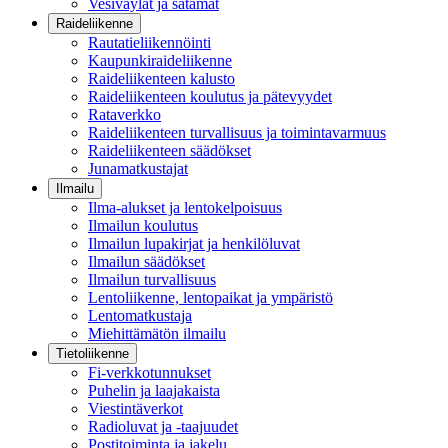
Vesiväylät ja satamat
Raideliikenne
Rautatieliikennöinti
Kaupunkiraideliikenne
Raideliikenteen kalusto
Raideliikenteen koulutus ja pätevyydet
Rataverkko
Raideliikenteen turvallisuus ja toimintavarmuus
Raideliikenteen säädökset
Junamatkustajat
Ilmailu
Ilma-alukset ja lentokelpoisuus
Ilmailun koulutus
Ilmailun lupakirjat ja henkilöluvat
Ilmailun säädökset
Ilmailun turvallisuus
Lentoliikenne, lentopaikat ja ympäristö
Lentomatkustaja
Miehittämätön ilmailu
Tietoliikenne
Fi-verkkotunnukset
Puhelin ja laajakaista
Viestintäverkot
Radioluvat ja -taajuudet
Postitoiminta ja jakelu