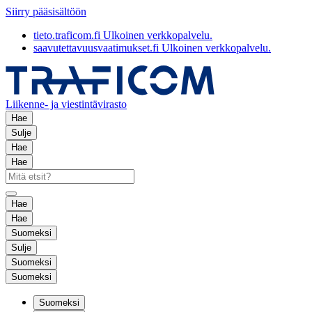
Siirry pääsisältöön
tieto.traficom.fi
Ulkoinen verkkopalvelu.
saavutettavuusvaatimukset.fi
Ulkoinen verkkopalvelu.
Liikenne- ja viestintävirasto
Hae
Sulje
Hae
Hae
Hae
Hae
Suomeksi
Sulje
Suomeksi
Suomeksi
Suomeksi