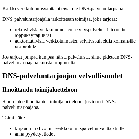
Kaikki verkkotunnusvälittäjät eivät ole DNS-palveluntarjoajia.
DNS-palveluntarjoajalla tarkoitetaan toimijaa, joka tarjoaa:
rekursiivisia verkkotunnusten selvityspalveluja internetin
loppukäyttäjille tai
auktoritatiivisia verkkotunnusten selvityspalveluja kolmansille
osapuolille
Jos tarjoat jompaa kumpaa näistä palveluista, sinua pidetään DNS-
palveluntarjoajana koosta riippumatta.
DNS-palveluntarjoajan velvollisuudet
Ilmoittaudu toimijaluetteloon
Sinun tulee ilmoittautua toimijaluetteloon, jos toimit DNS-
palveluntarjoajana.
Toimi näin:
kirjaudu Traficomin verkkotunnuspalvelun välittäjätilille
anna pyydetyt tiedot