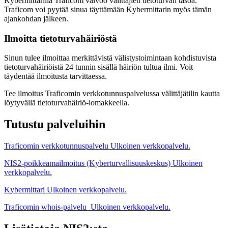
Kybermittarilla Traficom valvoo välittäjien tietoturvan tasoa.
Traficom voi pyytää sinua täyttämään Kybermittarin myös tämän
ajankohdan jälkeen.
Ilmoitta tietoturvahäiriöstä
Sinun tulee ilmoittaa merkittävistä välistystoimintaan kohdistuvista
tietoturvahäiriöistä 24 tunnin sisällä häiriön tultua ilmi. Voit
täydentää ilmoitusta tarvittaessa.
Tee ilmoitus Traficomin verkkotunnuspalvelussa välittäjätilin kautta
löytyvällä tietoturvahäiriö-lomakkeella.
Tutustu palveluihin
Traficomin verkkotunnuspalvelu
Ulkoinen verkkopalvelu.
NIS2-poikkeamailmoitus (Kyberturvallisuuskeskus)
Ulkoinen
verkkopalvelu.
Kybermittari
Ulkoinen verkkopalvelu.
Traficomin whois-palvelu
Ulkoinen verkkopalvelu.