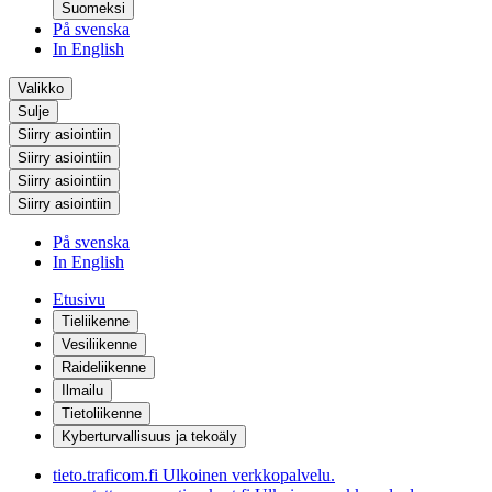
Suomeksi
På svenska
In English
Valikko
Sulje
Siirry asiointiin
Siirry asiointiin
Siirry asiointiin
Siirry asiointiin
På svenska
In English
Etusivu
Tieliikenne
Vesiliikenne
Raideliikenne
Ilmailu
Tietoliikenne
Kyberturvallisuus ja tekoäly
tieto.traficom.fi
Ulkoinen verkkopalvelu.