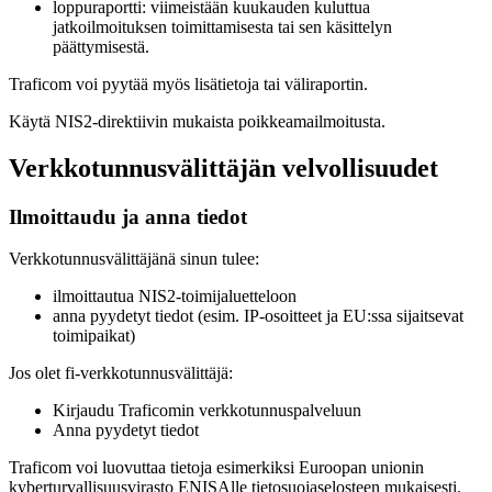
loppuraportti: viimeistään kuukauden kuluttua
jatkoilmoituksen toimittamisesta tai sen käsittelyn
päättymisestä.
Traficom voi pyytää myös lisätietoja tai väliraportin.
Käytä NIS2-direktiivin mukaista poikkeamailmoitusta.
Verkkotunnusvälittäjän velvollisuudet
Ilmoittaudu ja anna tiedot
Verkkotunnusvälittäjänä sinun tulee:
ilmoittautua NIS2-toimijaluetteloon
anna pyydetyt tiedot (esim. IP-osoitteet ja EU:ssa sijaitsevat
toimipaikat)
Jos olet fi-verkkotunnusvälittäjä:
Kirjaudu Traficomin verkkotunnuspalveluun
Anna pyydetyt tiedot
Traficom voi luovuttaa tietoja esimerkiksi Euroopan unionin
kyberturvallisuusvirasto ENISAlle tietosuojaselosteen mukaisesti.