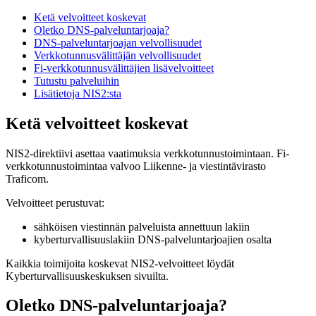
Ketä velvoitteet koskevat
Oletko DNS-palveluntarjoaja?
DNS-palveluntarjoajan velvollisuudet
Verkkotunnusvälittäjän velvollisuudet
Fi-verkkotunnusvälittäjien lisävelvoitteet
Tutustu palveluihin
Lisätietoja NIS2:sta
Ketä velvoitteet koskevat
NIS2-direktiivi asettaa vaatimuksia verkkotunnustoimintaan. Fi-
verkkotunnustoimintaa valvoo Liikenne- ja viestintävirasto
Traficom.
Velvoitteet perustuvat:
sähköisen viestinnän palveluista annettuun lakiin
kyberturvallisuuslakiin DNS-palveluntarjoajien osalta
Kaikkia toimijoita koskevat NIS2-velvoitteet löydät
Kyberturvallisuuskeskuksen sivuilta.
Oletko DNS-palveluntarjoaja?