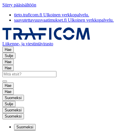
Siirry pääsisältöön
tieto.traficom.fi
Ulkoinen verkkopalvelu.
saavutettavuusvaatimukset.fi
Ulkoinen verkkopalvelu.
Liikenne- ja viestintävirasto
Hae
Sulje
Hae
Hae
Hae
Hae
Suomeksi
Sulje
Suomeksi
Suomeksi
Suomeksi