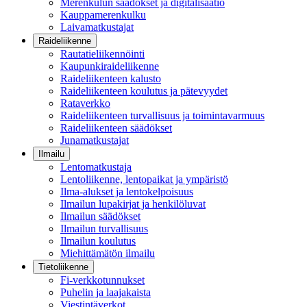
Merenkulun säädökset ja digitalisaatio
Kauppamerenkulku
Laivamatkustajat
Raideliikenne
Rautatieliikennöinti
Kaupunkiraideliikenne
Raideliikenteen kalusto
Raideliikenteen koulutus ja pätevyydet
Rataverkko
Raideliikenteen turvallisuus ja toimintavarmuus
Raideliikenteen säädökset
Junamatkustajat
Ilmailu
Lentomatkustaja
Lentoliikenne, lentopaikat ja ympäristö
Ilma-alukset ja lentokelpoisuus
Ilmailun lupakirjat ja henkilöluvat
Ilmailun säädökset
Ilmailun turvallisuus
Ilmailun koulutus
Miehittämätön ilmailu
Tietoliikenne
Fi-verkkotunnukset
Puhelin ja laajakaista
Viestintäverkot