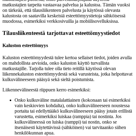
matkustajien tarpeita vastaavaa palvelua ja kalustoa. Tämän vuoksi
on tärkeää, että tilausliikenteen palvelusta ja käytössä olevasta
kalustosta on saatavilla keskeisiä esteettömyystietoja sähköisessä
muodossa, esimerkiksi verkkosivuilla ja mobiilisovelluksissa.
Tilausliikenteestä tarjottavat esteettömyystiedot
Kaluston esteettömyys
Kaluston esteettömyydestä tulee kertoa sellaiset tiedot, joiden avulla
on mahdollista arvioida, onko kaluston käyttö turvallista
matkustajille. Tarjolla tulee olla tieto reitillä käytössä olevan
liikennekaluston esteettömyydestä sekä varusteista, jotka helpottavat
kulkuvälineeseen pääsyä sekä sieltä poistumista.
Liikennevälineestä riippuen kerro esimerkiksi:
Onko kulkuväline matalalattiainen (kokonaan tai esimerkiksi
vain keskiovien kohdalta), onko kulkuvälineeseen noustessa
portaita tai edellyttääkö kulkuvälineeseen pääsy jotain erillistä
varustetta, esimerkiksi luiskaa (ramppia) tai nostinta. Jos
kulkuvälineessä on luiska (ramppi) tai nostin, onko se
itsenäisesti käytettävissä (sähköinen) vai tarvitaanko siihen
henkilökunnan apua.