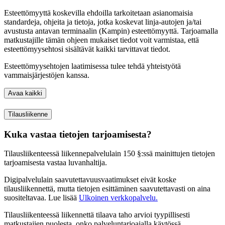
Esteettömyyttä koskevilla ehdoilla tarkoitetaan asianomaisia
standardeja, ohjeita ja tietoja, jotka koskevat linja-autojen ja/tai
avustusta antavan terminaalin (Kampin) esteettömyyttä. Tarjoamalla
matkustajille tämän ohjeen mukaiset tiedot voit varmistaa, että
esteettömyysehtosi sisältävät kaikki tarvittavat tiedot.
Esteettömyysehtojen laatimisessa tulee tehdä yhteistyötä
vammaisjärjestöjen kanssa.
Avaa kaikki
Tilausliikenne
Kuka vastaa tietojen tarjoamisesta?
Tilausliikenteessä liikennepalvelulain 150 §:ssä mainittujen tietojen
tarjoamisesta vastaa luvanhaltija.
Digipalvelulain saavutettavuusvaatimukset eivät koske
tilausliikennettä, mutta tietojen esittäminen saavutettavasti on aina
suositeltavaa. Lue lisää
Ulkoinen verkkopalvelu.
Tilausliikenteessä liikennettä tilaava taho arvioi tyypillisesti
matkustajien puolesta, onko palveluntarjoajalla käytössä