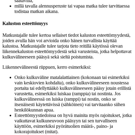
saatavilla,
millä tavalla alennusperuste tai vapaa matka tulee tarvittaessa
todistaa matkan aikana.
Kaluston esteettömyys
Matkustajalle tulee kertoa sellaiset tiedot kaluston esteettömyydestä,
joiden avulla hän voi arvioida onko hänen turvallista käyttää
kalustoa. Matkustajalle tulee tarjota tieto reitillä käytössä olevan
liikennekaluston esteettömyydestä sekä varusteista, jotka helpottavat
kulkuvälineeseen pääsyä sekä sieltä poistumista.
Liikennevälineestä riippuen, kerro esimerkiksi:
Onko kulkuväline matalalattiainen (kokonaan tai esimerkiksi
vain keskiovien kohdalta), onko kulkuvälineeseen noustessa
portaita tai edellyttääkö kulkuvälineeseen pääsy jotain erillistä
varustetta, esimerkiksi luiskaa (ramppia) tai nostinta. Jos
kulkuvälineessä on luiska (ramppi) tai nostin, onko se
itsenäisesti käytettävissä (sähköinen) vai tarvitaanko siihen
henkilökunnan apua.
Esteettömyystiedoissa on hyvä mainita myös rajoitukset, jotka
vaikuttavat kulkuneuvoon pääsyyn tai sen turvalliseen
käyttöön, esimerkiksi pyörätuolien määrä-, paino- ja
kokorajoitukset (mitat).