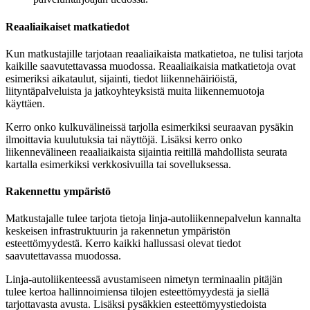
Reaaliaikaiset matkatiedot
Kun matkustajille tarjotaan reaaliaikaista matkatietoa, ne tulisi tarjota
kaikille saavutettavassa muodossa. Reaaliaikaisia matkatietoja ovat
esimeriksi aikataulut, sijainti, tiedot liikennehäiriöistä,
liityntäpalveluista ja jatkoyhteyksistä muita liikennemuotoja
käyttäen.
Kerro onko kulkuvälineissä tarjolla esimerkiksi seuraavan pysäkin
ilmoittavia kuulutuksia tai näyttöjä. Lisäksi kerro onko
liikennevälineen reaaliaikaista sijaintia reitillä mahdollista seurata
kartalla esimerkiksi verkkosivuilla tai sovelluksessa.
Rakennettu ympäristö
Matkustajalle tulee tarjota tietoja linja-autoliikennepalvelun kannalta
keskeisen infrastruktuurin ja rakennetun ympäristön
esteettömyydestä. Kerro kaikki hallussasi olevat tiedot
saavutettavassa muodossa.
Linja-autoliikenteessä avustamiseen nimetyn terminaalin pitäjän
tulee kertoa hallinnoimiensa tilojen esteettömyydestä ja siellä
tarjottavasta avusta. Lisäksi pysäkkien esteettömyystiedoista