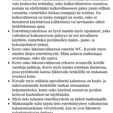
vain keskiovien kohdalta), onko kulkuvälineeseen noustessa
portaita tai edellyttääkö kulkuvälineeseen pääsy jotain erillistä
varustetta, esimerkiksi luiskaa (ramppia) tai nostinta. Jos
kulkuvälineessä on luiska (ramppi) tai nostin, onko se
itsenäisesti käytettävissä (sähköinen) vai tarvitaanko siihen
henkilökunnan apua.
Esteettömyystiedoissa on hyvä mainita myös rajoitukset, jotka
vaikuttavat kulkuneuvoon pääsyyn tai sen turvalliseen
käyttöön, esimerkiksi pyörätuolien määrä-, paino- ja
kokorajoitukset (mitat).
Kerro onko liikennevälineessä esteetön WC. Kuvaile myös
muiden tilojen esteettömyyttä. Mitat auttavat matkustajaa
arvioimaan, onko tila sopiva.
Kerro onko liikennevälineessä erikseen avustaville koirille
varattuja paikkoja. Kerro myös kuinka toimitaan tilanteessa,
jossa pyörätuolin kanssa liikkuvalla henkilöllä on mukanaan
avustava koira.
Kuvaile myös millaisia apuvälineitä kalustossa on kuulo- ja
näkövammaisille henkilöille matkan seuraamisen
helpottamiseksi, kuten onko käytössä seuraavan pysäkin
kertovat kuulutukset tai näyttötaulut.
Myös tieto kaluston esteellisyydestä on tärkeä matkustajalle.
Matkustajalle tulisi tarjota tieto esteettömyyteen vaikuttavista
kalustomuutoksista viivytyksettä, kun ne ovat liikenteen
palveluntarjoajan tiedossa.