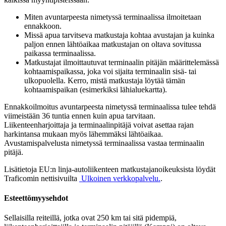
Miten avuntarpeesta nimetyssä terminaalissa ilmoitetaan
ennakkoon.
Missä apua tarvitseva matkustaja kohtaa avustajan ja kuinka
paljon ennen lähtöaikaa matkustajan on oltava sovitussa
paikassa terminaalissa.
Matkustajat ilmoittautuvat terminaalin pitäjän määrittelemässä
kohtaamispaikassa, joka voi sijaita terminaalin sisä- tai
ulkopuolella. Kerro, mistä matkustaja löytää tämän
kohtaamispaikan (esimerkiksi lähialuekartta).
Ennakkoilmoitus avuntarpeesta nimetyssä terminaalissa tulee tehdä
viimeistään 36 tuntia ennen kuin apua tarvitaan.
Liikenteenharjoittaja ja terminaalinpitäjä voivat asettaa rajan
harkintansa mukaan myös lähemmäksi lähtöaikaa.
Avustamispalvelusta nimetyssä terminaalissa vastaa terminaalin
pitäjä.
Lisätietoja EU:n linja-autoliikenteen matkustajanoikeuksista löydät
Traficomin nettisivuilta
Ulkoinen verkkopalvelu.
.
Esteettömyysehdot
Sellaisilla reiteillä, jotka ovat 250 km tai sitä pidempiä,