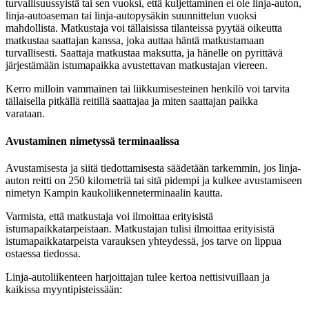
turvallisuussyistä tai sen vuoksi, että kuljettaminen ei ole linja-auton,
linja-autoaseman tai linja-autopysäkin suunnittelun vuoksi
mahdollista. Matkustaja voi tällaisissa tilanteissa pyytää oikeutta
matkustaa saattajan kanssa, joka auttaa häntä matkustamaan
turvallisesti. Saattaja matkustaa maksutta, ja hänelle on pyrittävä
järjestämään istumapaikka avustettavan matkustajan viereen.
Kerro milloin vammainen tai liikkumisesteinen henkilö voi tarvita
tällaisella pitkällä reitillä saattajaa ja miten saattajan paikka
varataan.
Avustaminen nimetyssä terminaalissa
Avustamisesta ja siitä tiedottamisesta säädetään tarkemmin, jos linja-
auton reitti on 250 kilometriä tai sitä pidempi ja kulkee avustamiseen
nimetyn Kampin kaukoliikenneterminaalin kautta.
Varmista, että matkustaja voi ilmoittaa erityisistä
istumapaikkatarpeistaan. Matkustajan tulisi ilmoittaa erityisistä
istumapaikkatarpeista varauksen yhteydessä, jos tarve on lippua
ostaessa tiedossa.
Linja-autoliikenteen harjoittajan tulee kertoa nettisivuillaan ja
kaikissa myyntipisteissään: