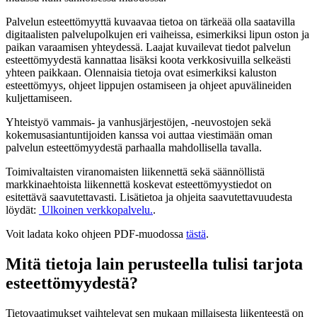
Palvelun esteettömyyttä kuvaavaa tietoa on tärkeää olla saatavilla
digitaalisten palvelupolkujen eri vaiheissa, esimerkiksi lipun oston ja
paikan varaamisen yhteydessä. Laajat kuvailevat tiedot palvelun
esteettömyydestä kannattaa lisäksi koota verkkosivuilla selkeästi
yhteen paikkaan. Olennaisia tietoja ovat esimerkiksi kaluston
esteettömyys, ohjeet lippujen ostamiseen ja ohjeet apuvälineiden
kuljettamiseen.
Yhteistyö vammais- ja vanhusjärjestöjen, -neuvostojen sekä
kokemusasiantuntijoiden kanssa voi auttaa viestimään oman
palvelun esteettömyydestä parhaalla mahdollisella tavalla.
Toimivaltaisten viranomaisten liikennettä sekä säännöllistä
markkinaehtoista liikennettä koskevat esteettömyystiedot on
esitettävä saavutettavasti. Lisätietoa ja ohjeita saavutettavuudesta
löydät:
Ulkoinen verkkopalvelu.
.
Voit ladata koko ohjeen PDF-muodossa
tästä
.
Mitä tietoja lain perusteella tulisi tarjota
esteettömyydestä?
Tietovaatimukset vaihtelevat sen mukaan millaisesta liikenteestä on