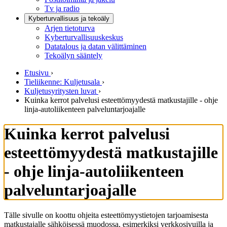
Tv ja radio
Kyberturvallisuus ja tekoäly
Arjen tietoturva
Kyberturvallisuuskeskus
Datatalous ja datan välittäminen
Tekoälyn sääntely
Etusivu
›
Tieliikenne: Kuljetusala
›
Kuljetusyritysten luvat
›
Kuinka kerrot palvelusi esteettömyydestä matkustajille - ohje
linja-autoliikenteen palveluntarjoajalle
Kuinka kerrot palvelusi
esteettömyydestä matkustajille
- ohje linja-autoliikenteen
palveluntarjoajalle
Tälle sivulle on koottu ohjeita esteettömyystietojen tarjoamisesta
matkustajalle sähköisessä muodossa, esimerkiksi verkkosivuilla ja