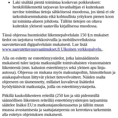
Laki sisältää pientä toimintaa koskevan poikkeuksen:
henkilöliikennettä tarjoavan luvanhaltijan ei kuitenkaan
tarvitse toimittaa tietoja sähköisessä muodossa, jos tämä ei ole
tarkoituksenmukaista eikä kohtuullista yrityksen pienen koon
tai toiminta-alueen johdosta. Tällöin tietojen on oltava
kuitenkin yleisesti saatavilla kirjallisessa muodossa.
Tässä ohjeessa huomioidut liikennepalvelulain 150 §:n mukaiset
tiedot on tarjottava verkkosivuilla ja mobiilisovelluksissa
saavutettavasti digipalvelulain mukaisesti. Lue lisää
www.saavutettavuusvaatimukset.fi
Ulkoinen verkkopalvelu.
.
Alla on esitetty ne esteettömyystiedot, jotka lainsäädännön
mukaisesti tulee tarjota matkustajille toimivaltaisten viranomaisten
liikenteestä (mm. kaluston esteettömyys sekä yleinen apu linja-
autossa). Ohjeessa on mukana myös maksutapoihin, hinnoitteluun ja
asiakaspalveluun liittyvät yleiset tietovelvoitteet. Näiden osalta
ohjeeseen on täsmennetty, millaiset kuvailevat lisätiedot
hyödyttäisivät matkustajia, joilla on esteettömyystarpeita.
Pitkillä kaukoliikenteen reiteillä (250 km ja sitä pidemmillä
säännöllisen liikenteen reiteillä) esteettömyystietojen tarjoamista
säätelee lisäksi EU:n matkustajanoikeusasetus ja tällöin muun
muassa avustamisesta ja saattajatarpeesta on kerrottava tarkemmin
alla esitetyn ohjeistuksen mukaisesti.