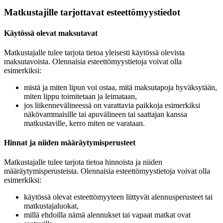
Matkustajille tarjottavat esteettömyystiedot
Käytössä olevat maksutavat
Matkustajalle tulee tarjota tietoa yleisesti käytössä olevista
maksutavoista. Olennaisia esteettömyystietoja voivat olla
esimerkiksi:
mistä ja miten lipun voi ostaa, mitä maksutapoja hyväksytään,
miten lippu toimitetaan ja leimataan,
jos liikennevälineessä on varattavia paikkoja esimerkiksi
näkövammaisille tai apuvälineen tai saattajan kanssa
matkustaville, kerro miten ne varataan.
Hinnat ja niiden määräytymisperusteet
Matkustajalle tulee tarjota tietoa hinnoista ja niiden
määräytymisperusteista. Olennaisia esteettömyystietoja voivat olla
esimerkiksi:
käytössä olevat esteettömyyteen liittyvät alennusperusteet tai
matkustajaluokat,
millä ehdoilla nämä alennukset tai vapaat matkat ovat