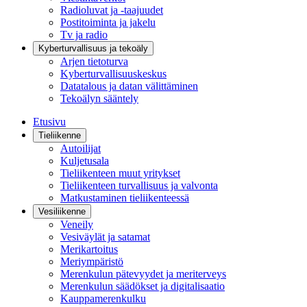
Radioluvat ja -taajuudet
Postitoiminta ja jakelu
Tv ja radio
Kyberturvallisuus ja tekoäly
Arjen tietoturva
Kyberturvallisuuskeskus
Datatalous ja datan välittäminen
Tekoälyn sääntely
Etusivu
Tieliikenne
Autoilijat
Kuljetusala
Tieliikenteen muut yritykset
Tieliikenteen turvallisuus ja valvonta
Matkustaminen tieliikenteessä
Vesiliikenne
Veneily
Vesiväylät ja satamat
Merikartoitus
Meriympäristö
Merenkulun pätevyydet ja meriterveys
Merenkulun säädökset ja digitalisaatio
Kauppamerenkulku