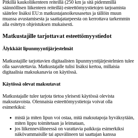
Pitkillä kaukoliikenteen reiteillä (250 km ja sitä pidemmillä
säännöllisen liikenteen reiteillä) esteettömyystietojen tarjoamista
säätelee lisäksi EU:n matkustajanoikeusasetus ja tällöin muun
muassa avustamisesta ja saattajatarpeesta on kerrottava tarkemmin
alla esitetyn ohjeistuksen mukaisesti.
Matkustajille tarjottavat esteettömyystiedot
Älykkäät lipunmyyntijärjestelmät
Matkustajille tarjottavien digitaalisten lipunmyyntijärjestelmien tulee
olla saavutettavia. Matkustajalle tulisi lisäksi kertoa, millaisia
digitaalisia maksukanavia on käytössä.
Käytössä olevat maksutavat
Matkustajalle tulee tarjota tietoa yleisesti käytössä olevista
maksutavoista. Olennaisia esteettömyystietoja voivat olla
esimerkiksi:
mistä ja miten lipun voi ostaa, mitä maksutapoja hyväksytään,
miten lippu toimitetaan ja leimataan,
jos liikennevälineessä on varattavia paikkoja esimerkiksi
näkövammaisille tai apuvälineen tai saattajan kanssa