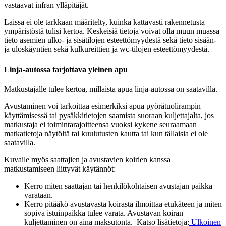
vastaavat infran ylläpitäjät.
Laissa ei ole tarkkaan määritelty, kuinka kattavasti rakennetusta
ympäristöstä tulisi kertoa. Keskeisiä tietoja voivat olla muun muassa
tieto asemien ulko- ja sisätilojen esteettömyydestä sekä tieto sisään-
ja uloskäyntien sekä kulkureittien ja wc-tilojen esteettömyydestä.
Linja-autossa tarjottava yleinen apu
Matkustajalle tulee kertoa, millaista apua linja-autossa on saatavilla.
Avustaminen voi tarkoittaa esimerkiksi apua pyörätuolirampin
käyttämisessä tai pysäkkitietojen saamista suoraan kuljettajalta, jos
matkustaja ei toimintarajoitteensa vuoksi kykene seuraamaan
matkatietoja näytöltä tai kuulutusten kautta tai kun tällaisia ei ole
saatavilla.
Kuvaile myös saattajien ja avustavien koirien kanssa
matkustamiseen liittyvät käytännöt:
Kerro miten saattajan tai henkilökohtaisen avustajan paikka
varataan.
Kerro pitääkö avustavasta koirasta ilmoittaa etukäteen ja miten
sopiva istuinpaikka tulee varata. Avustavan koiran
kuljettaminen on aina maksutonta. Katso lisätietoja:
Ulkoinen