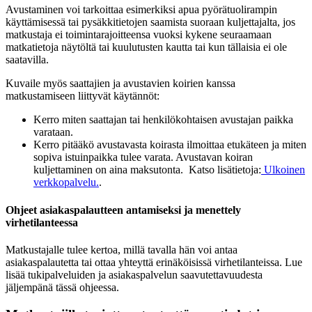
Avustaminen voi tarkoittaa esimerkiksi apua pyörätuolirampin
käyttämisessä tai pysäkkitietojen saamista suoraan kuljettajalta, jos
matkustaja ei toimintarajoitteensa vuoksi kykene seuraamaan
matkatietoja näytöltä tai kuulutusten kautta tai kun tällaisia ei ole
saatavilla.
Kuvaile myös saattajien ja avustavien koirien kanssa
matkustamiseen liittyvät käytännöt:
Kerro miten saattajan tai henkilökohtaisen avustajan paikka
varataan.
Kerro pitääkö avustavasta koirasta ilmoittaa etukäteen ja miten
sopiva istuinpaikka tulee varata. Avustavan koiran
kuljettaminen on aina maksutonta. Katso lisätietoja:
Ulkoinen
verkkopalvelu.
.
Ohjeet asiakaspalautteen antamiseksi ja menettely
virhetilanteessa
Matkustajalle tulee kertoa, millä tavalla hän voi antaa
asiakaspalautetta tai ottaa yhteyttä erinäköisissä virhetilanteissa. Lue
lisää tukipalveluiden ja asiakaspalvelun saavutettavuudesta
jäljempänä tässä ohjeessa.