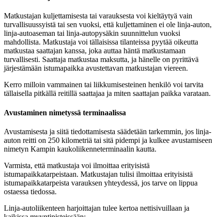
Matkustajan kuljettamisesta tai varauksesta voi kieltäytyä vain
turvallisuussyistä tai sen vuoksi, että kuljettaminen ei ole linja-auton,
linja-autoaseman tai linja-autopysäkin suunnittelun vuoksi
mahdollista. Matkustaja voi tällaisissa tilanteissa pyytää oikeutta
matkustaa saattajan kanssa, joka auttaa häntä matkustamaan
turvallisesti. Saattaja matkustaa maksutta, ja hänelle on pyrittävä
järjestämään istumapaikka avustettavan matkustajan viereen.
Kerro milloin vammainen tai liikkumisesteinen henkilö voi tarvita
tällaisella pitkällä reitillä saattajaa ja miten saattajan paikka varataan.
Avustaminen nimetyssä terminaalissa
Avustamisesta ja siitä tiedottamisesta säädetään tarkemmin, jos linja-
auton reitti on 250 kilometriä tai sitä pidempi ja kulkee avustamiseen
nimetyn Kampin kaukoliikenneterminaalin kautta.
Varmista, että matkustaja voi ilmoittaa erityisistä
istumapaikkatarpeistaan. Matkustajan tulisi ilmoittaa erityisistä
istumapaikkatarpeista varauksen yhteydessä, jos tarve on lippua
ostaessa tiedossa.
Linja-autoliikenteen harjoittajan tulee kertoa nettisivuillaan ja
kaikissa myyntipisteissään: