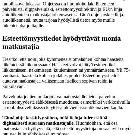
mobiilisovelluksissa. Ohjeessa on huomioitu laki liikenteen
palveluista, digipalvelulaki, esteettömyysdirektiivi ja EU:n linja-
autoliikenteen matkustajanoikeusasetus. Tämä ohje koskee linja-
autoliikennettä, mutta tarjoaa hyödyllistä tietoa myös muille
liikenteenharjoittajille.
Esteettömyystiedot hyödyttävät monia
matkustajia
Tiesitkö, että noin joka kymmenes suomalainen kohtaa haasteita
liikenteessä liikkuessaan? Haasteet voivat liittyä esimerkiksi
liikkumiseen, näkemiseen, kuulemiseen tai ymmärtämiseen. Yli 75-
vuotiaista haasteita kohtaa jo lähes puolet. Esteettömyystiedot
auttavat matkustajaa valitsemaan itselleen sopivan reitin ja
kulkutavan.
Palveluntarjoajien on tarjottava matkustajille tietoa palvelun
esteettömyydestä sähköisessä muodossa, esimerkiksi verkkosivuilla
ja mobiilisovelluksissa käytössä olevien asiointikanavien kautta.
Tämä ohje keskittyy siihen, mitä tietoja tulee esittää
digitaalisesti suoraan matkustajalle.
Huomioithan, että osa
matkustajista hyötyy siitä, että esteettömyystietoja on saatavilla myös
muussa kuin sähköisessä muodossa.