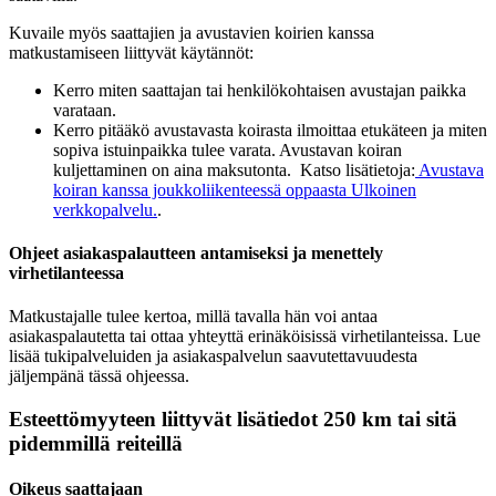
Kuvaile myös saattajien ja avustavien koirien kanssa
matkustamiseen liittyvät käytännöt:
Kerro miten saattajan tai henkilökohtaisen avustajan paikka
varataan.
Kerro pitääkö avustavasta koirasta ilmoittaa etukäteen ja miten
sopiva istuinpaikka tulee varata. Avustavan koiran
kuljettaminen on aina maksutonta. Katso lisätietoja:
Avustava
koiran kanssa joukkoliikenteessä oppaasta
Ulkoinen
verkkopalvelu.
.
Ohjeet asiakaspalautteen antamiseksi ja menettely
virhetilanteessa
Matkustajalle tulee kertoa, millä tavalla hän voi antaa
asiakaspalautetta tai ottaa yhteyttä erinäköisissä virhetilanteissa. Lue
lisää tukipalveluiden ja asiakaspalvelun saavutettavuudesta
jäljempänä tässä ohjeessa.
Esteettömyyteen liittyvät lisätiedot 250 km tai sitä
pidemmillä reiteillä
Oikeus saattajaan