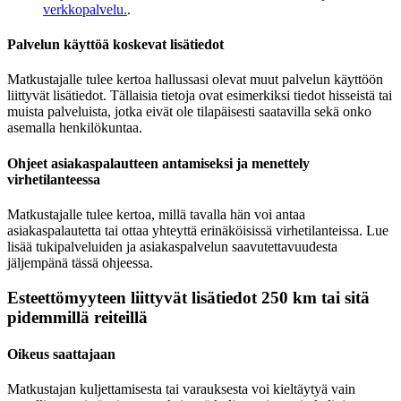
verkkopalvelu.
.
Palvelun käyttöä koskevat lisätiedot
Matkustajalle tulee kertoa hallussasi olevat muut palvelun käyttöön
liittyvät lisätiedot. Tällaisia tietoja ovat esimerkiksi tiedot hisseistä tai
muista palveluista, jotka eivät ole tilapäisesti saatavilla sekä onko
asemalla henkilökuntaa.
Ohjeet asiakaspalautteen antamiseksi ja menettely
virhetilanteessa
Matkustajalle tulee kertoa, millä tavalla hän voi antaa
asiakaspalautetta tai ottaa yhteyttä erinäköisissä virhetilanteissa. Lue
lisää tukipalveluiden ja asiakaspalvelun saavutettavuudesta
jäljempänä tässä ohjeessa.
Esteettömyyteen liittyvät lisätiedot 250 km tai sitä
pidemmillä reiteillä
Oikeus saattajaan
Matkustajan kuljettamisesta tai varauksesta voi kieltäytyä vain