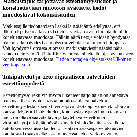
Matkustajille tarjottavat esteettömyystiedot ja
koneluettavaan muotoon avattavat tiedot
muodostavat kokonaisuuden
Matkustajille tiedottamisen lisäksi lainsäädäntö edellyttää, että
liikkumispalveluja koskevia tietoja viedään avoimiin rajapintoihin
koneluettavassa muodossa. Tällöin näitä tietoja voidaan hyödyntää
matkustajia palvelevissa muissa sovelluksissa kuten reittioppaissa.
Voit hyödyntää omassa suorassa matkustajaviestinnässäsi näitä
samoja tietoryhmiä. Fintraffic Oy tarjoaa ohjeita tietojen avaamiseen
koneluettavassa muodossa:
Tiedon tuottajien ohjeistukset
Ulkoinen
verkkopalvelu.
.
Tukipalvelut ja tieto digitaalisten palveluiden
esteettömyydestä
Esteettömyysdirektiivin myötä liikenteenharjoittajan on annettava
matkustajille saavutettavassa muodossa tietoa palvelun
esteettömyydestä ja sen yhteensopivuudesta apuvälineteknologian
kanssa. Myös tukipalveluiden, kuten asiakaspalvelun ja teknisen
tuen, on oltava saavutettavia ja käytettävä esteettömiä
viestintätapoja. Käytännössä esimerkiksi pitkämatkaisessa linja-
autoliikenteessä asiakkaiden on voitava asiakaspalvelukanavien
kautta saada saavutettavassa muodossa tietoa verkkosivujen,