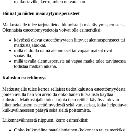
matkustaville, kerro, miten ne varataan.
Hinnat ja niiden määräytymisperusteet
Matkustajalle tulee tarjota tietoa hinnoista ja määräytymisperusteista.
Olennaisia esteettömyystietoja voivat olla esimerkiksi:
käytössä olevat esteettömyyteen liittyvät alennusperusteet tai
matkustajaluokat,
millä ehdoilla nämä alennukset tai vapaat matkat ovat
saatavilla,
millä tavalla alennusperuste tai vapaa matka tulee tarvittaessa
todistaa matkan aikana.
Kaluston esteettömyys
Matkustajalle tulee kertoa sellaiset tiedot kaluston esteettömyydestä,
joiden avulla hän voi arvioida onko hänen turvallista käyttää
kalustoa. Matkustajalle tulee tarjota tieto reitillä käytössä olevan
liikennekaluston esteettömyydestä sekä varusteista, jotka helpottavat
kulkuvälineeseen pääsyä sekä sieltä poistumista.
Liikennevälineestä riippuen, kerro esimerkiksi:
Onko kulkuväline matalalattiainen (kokonaan tai esimerkiksi