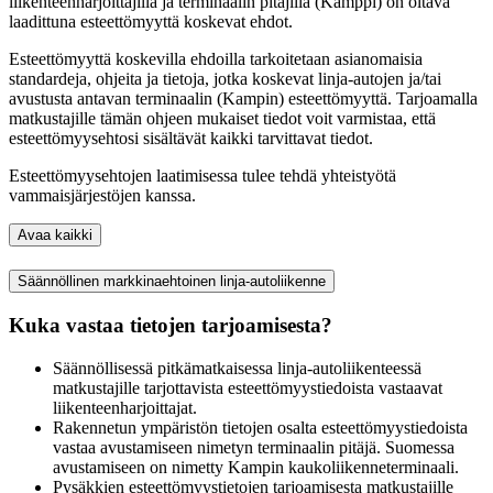
liikenteenharjoittajilla ja terminaalin pitäjillä (Kamppi) on oltava
laadittuna esteettömyyttä koskevat ehdot.
Esteettömyyttä koskevilla ehdoilla tarkoitetaan asianomaisia
standardeja, ohjeita ja tietoja, jotka koskevat linja-autojen ja/tai
avustusta antavan terminaalin (Kampin) esteettömyyttä. Tarjoamalla
matkustajille tämän ohjeen mukaiset tiedot voit varmistaa, että
esteettömyysehtosi sisältävät kaikki tarvittavat tiedot.
Esteettömyysehtojen laatimisessa tulee tehdä yhteistyötä
vammaisjärjestöjen kanssa.
Avaa kaikki
Säännöllinen markkinaehtoinen linja-autoliikenne
Kuka vastaa tietojen tarjoamisesta?
Säännöllisessä pitkämatkaisessa linja-autoliikenteessä
matkustajille tarjottavista esteettömyystiedoista vastaavat
liikenteenharjoittajat.
Rakennetun ympäristön tietojen osalta esteettömyystiedoista
vastaa avustamiseen nimetyn terminaalin pitäjä. Suomessa
avustamiseen on nimetty Kampin kaukoliikenneterminaali.
Pysäkkien esteettömyystietojen tarjoamisesta matkustajille