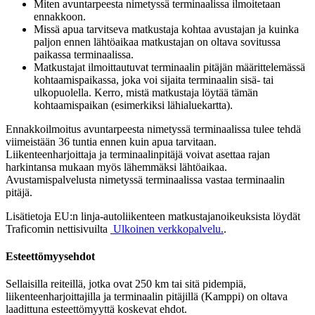
Miten avuntarpeesta nimetyssä terminaalissa ilmoitetaan
ennakkoon.
Missä apua tarvitseva matkustaja kohtaa avustajan ja kuinka
paljon ennen lähtöaikaa matkustajan on oltava sovitussa
paikassa terminaalissa.
Matkustajat ilmoittautuvat terminaalin pitäjän määrittelemässä
kohtaamispaikassa, joka voi sijaita terminaalin sisä- tai
ulkopuolella. Kerro, mistä matkustaja löytää tämän
kohtaamispaikan (esimerkiksi lähialuekartta).
Ennakkoilmoitus avuntarpeesta nimetyssä terminaalissa tulee tehdä
viimeistään 36 tuntia ennen kuin apua tarvitaan.
Liikenteenharjoittaja ja terminaalinpitäjä voivat asettaa rajan
harkintansa mukaan myös lähemmäksi lähtöaikaa.
Avustamispalvelusta nimetyssä terminaalissa vastaa terminaalin
pitäjä.
Lisätietoja EU:n linja-autoliikenteen matkustajanoikeuksista löydät
Traficomin nettisivuilta
Ulkoinen verkkopalvelu.
.
Esteettömyysehdot
Sellaisilla reiteillä, jotka ovat 250 km tai sitä pidempiä,
liikenteenharjoittajilla ja terminaalin pitäjillä (Kamppi) on oltava
laadittuna esteettömyyttä koskevat ehdot.