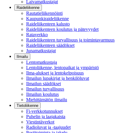
Laivamatkustajat
Raideliikenne
Rautatieliikennöinti
Kaupunkiraideliikenne
Raideliikenteen kalusto
Raideliikenteen koulutus ja pätevyydet
Rataverkko
Raideliikenteen turvallisuus ja toimintavarmuus
Raideliikenteen säädökset
Junamatkustajat
Ilmailu
Lentomatkustaja
Lentoliikenne, lentopaikat ja ympäristö
Ilma-alukset ja lentokelpoisuus
Ilmailun lupakirjat ja henkilöluvat
Ilmailun säädökset
Ilmailun turvallisuus
Ilmailun koulutus
Miehittämätön ilmailu
Tietoliikenne
Fi-verkkotunnukset
Puhelin ja laajakaista
Viestintäverkot
Radioluvat ja -taajuudet
Postitoiminta ja jakelu