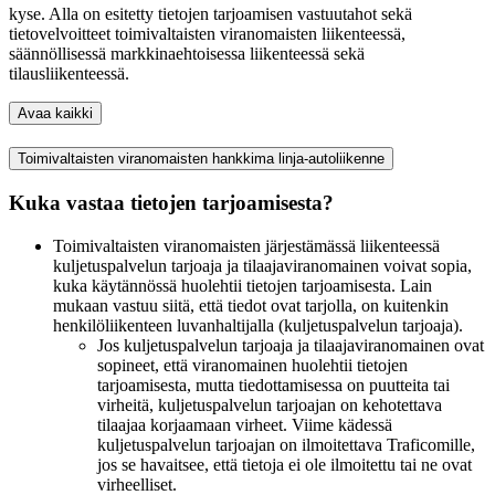
kyse. Alla on esitetty tietojen tarjoamisen vastuutahot sekä
tietovelvoitteet toimivaltaisten viranomaisten liikenteessä,
säännöllisessä markkinaehtoisessa liikenteessä sekä
tilausliikenteessä.
Avaa kaikki
Toimivaltaisten viranomaisten hankkima linja-autoliikenne
Kuka vastaa tietojen tarjoamisesta?
Toimivaltaisten viranomaisten järjestämässä liikenteessä
kuljetuspalvelun tarjoaja ja tilaajaviranomainen voivat sopia,
kuka käytännössä huolehtii tietojen tarjoamisesta. Lain
mukaan vastuu siitä, että tiedot ovat tarjolla, on kuitenkin
henkilöliikenteen luvanhaltijalla (kuljetuspalvelun tarjoaja).
Jos kuljetuspalvelun tarjoaja ja tilaajaviranomainen ovat
sopineet, että viranomainen huolehtii tietojen
tarjoamisesta, mutta tiedottamisessa on puutteita tai
virheitä, kuljetuspalvelun tarjoajan on kehotettava
tilaajaa korjaamaan virheet. Viime kädessä
kuljetuspalvelun tarjoajan on ilmoitettava Traficomille,
jos se havaitsee, että tietoja ei ole ilmoitettu tai ne ovat
virheelliset.