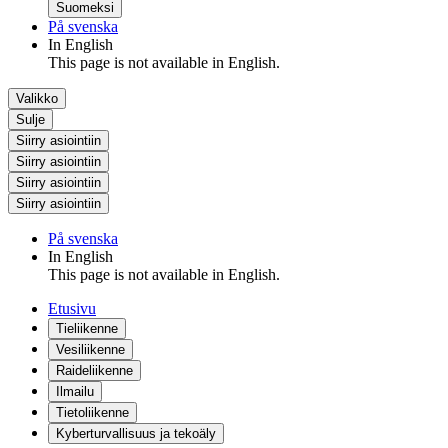
Suomeksi
På svenska
In English
This page is not available in English.
Valikko
Sulje
Siirry asiointiin
Siirry asiointiin
Siirry asiointiin
Siirry asiointiin
På svenska
In English
This page is not available in English.
Etusivu
Tieliikenne
Vesiliikenne
Raideliikenne
Ilmailu
Tietoliikenne
Kyberturvallisuus ja tekoäly