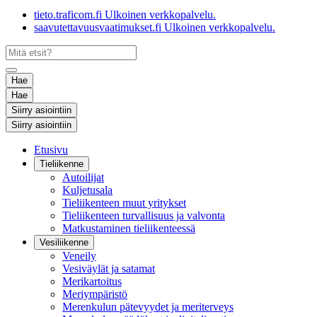
tieto.traficom.fi
Ulkoinen verkkopalvelu.
saavutettavuusvaatimukset.fi
Ulkoinen verkkopalvelu.
Hae
Hae
Siirry asiointiin
Siirry asiointiin
Etusivu
Tieliikenne
Autoilijat
Kuljetusala
Tieliikenteen muut yritykset
Tieliikenteen turvallisuus ja valvonta
Matkustaminen tieliikenteessä
Vesiliikenne
Veneily
Vesiväylät ja satamat
Merikartoitus
Meriympäristö
Merenkulun pätevyydet ja meriterveys