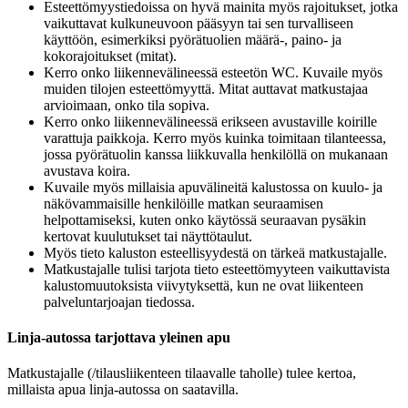
Esteettömyystiedoissa on hyvä mainita myös rajoitukset, jotka
vaikuttavat kulkuneuvoon pääsyyn tai sen turvalliseen
käyttöön, esimerkiksi pyörätuolien määrä-, paino- ja
kokorajoitukset (mitat).
Kerro onko liikennevälineessä esteetön WC. Kuvaile myös
muiden tilojen esteettömyyttä. Mitat auttavat matkustajaa
arvioimaan, onko tila sopiva.
Kerro onko liikennevälineessä erikseen avustaville koirille
varattuja paikkoja. Kerro myös kuinka toimitaan tilanteessa,
jossa pyörätuolin kanssa liikkuvalla henkilöllä on mukanaan
avustava koira.
Kuvaile myös millaisia apuvälineitä kalustossa on kuulo- ja
näkövammaisille henkilöille matkan seuraamisen
helpottamiseksi, kuten onko käytössä seuraavan pysäkin
kertovat kuulutukset tai näyttötaulut.
Myös tieto kaluston esteellisyydestä on tärkeä matkustajalle.
Matkustajalle tulisi tarjota tieto esteettömyyteen vaikuttavista
kalustomuutoksista viivytyksettä, kun ne ovat liikenteen
palveluntarjoajan tiedossa.
Linja-autossa tarjottava yleinen apu
Matkustajalle (/tilausliikenteen tilaavalle taholle) tulee kertoa,
millaista apua linja-autossa on saatavilla.