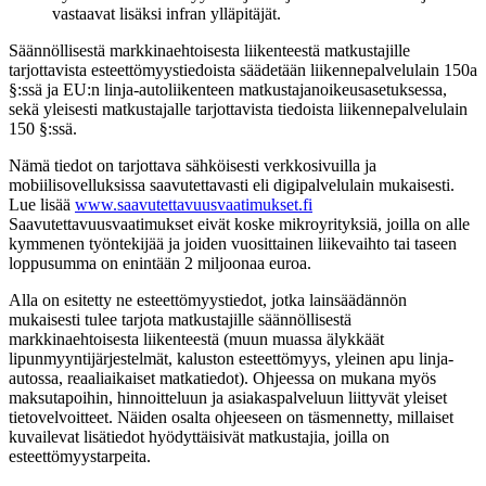
vastaavat lisäksi infran ylläpitäjät.
Säännöllisestä markkinaehtoisesta liikenteestä matkustajille
tarjottavista esteettömyystiedoista säädetään liikennepalvelulain 150a
§:ssä ja EU:n linja-autoliikenteen matkustajanoikeusasetuksessa,
sekä yleisesti matkustajalle tarjottavista tiedoista liikennepalvelulain
150 §:ssä.
Nämä tiedot on tarjottava sähköisesti verkkosivuilla ja
mobiilisovelluksissa saavutettavasti eli digipalvelulain mukaisesti.
Lue lisää
www.saavutettavuusvaatimukset.fi
Saavutettavuusvaatimukset eivät koske mikroyrityksiä, joilla on alle
kymmenen työntekijää ja joiden vuosittainen liikevaihto tai taseen
loppusumma on enintään 2 miljoonaa euroa.
Alla on esitetty ne esteettömyystiedot, jotka lainsäädännön
mukaisesti tulee tarjota matkustajille säännöllisestä
markkinaehtoisesta liikenteestä (muun muassa älykkäät
lipunmyyntijärjestelmät, kaluston esteettömyys, yleinen apu linja-
autossa, reaaliaikaiset matkatiedot). Ohjeessa on mukana myös
maksutapoihin, hinnoitteluun ja asiakaspalveluun liittyvät yleiset
tietovelvoitteet. Näiden osalta ohjeeseen on täsmennetty, millaiset
kuvailevat lisätiedot hyödyttäisivät matkustajia, joilla on
esteettömyystarpeita.