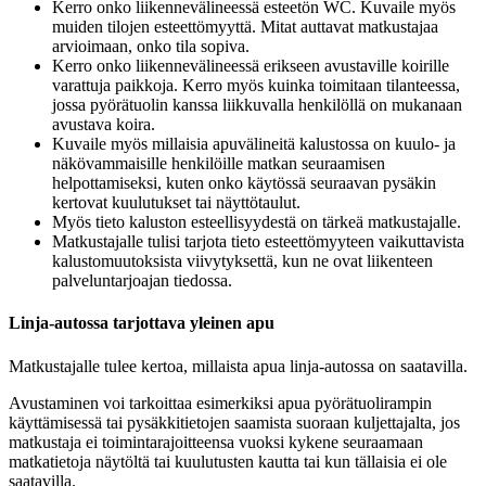
Kerro onko liikennevälineessä esteetön WC. Kuvaile myös
muiden tilojen esteettömyyttä. Mitat auttavat matkustajaa
arvioimaan, onko tila sopiva.
Kerro onko liikennevälineessä erikseen avustaville koirille
varattuja paikkoja. Kerro myös kuinka toimitaan tilanteessa,
jossa pyörätuolin kanssa liikkuvalla henkilöllä on mukanaan
avustava koira.
Kuvaile myös millaisia apuvälineitä kalustossa on kuulo- ja
näkövammaisille henkilöille matkan seuraamisen
helpottamiseksi, kuten onko käytössä seuraavan pysäkin
kertovat kuulutukset tai näyttötaulut.
Myös tieto kaluston esteellisyydestä on tärkeä matkustajalle.
Matkustajalle tulisi tarjota tieto esteettömyyteen vaikuttavista
kalustomuutoksista viivytyksettä, kun ne ovat liikenteen
palveluntarjoajan tiedossa.
Linja-autossa tarjottava yleinen apu
Matkustajalle tulee kertoa, millaista apua linja-autossa on saatavilla.
Avustaminen voi tarkoittaa esimerkiksi apua pyörätuolirampin
käyttämisessä tai pysäkkitietojen saamista suoraan kuljettajalta, jos
matkustaja ei toimintarajoitteensa vuoksi kykene seuraamaan
matkatietoja näytöltä tai kuulutusten kautta tai kun tällaisia ei ole
saatavilla.