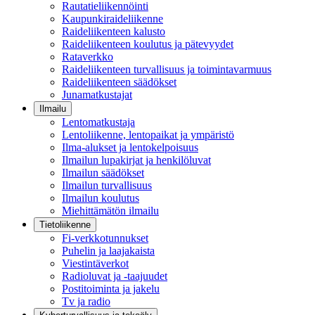
Rautatieliikennöinti
Kaupunkiraideliikenne
Raideliikenteen kalusto
Raideliikenteen koulutus ja pätevyydet
Rataverkko
Raideliikenteen turvallisuus ja toimintavarmuus
Raideliikenteen säädökset
Junamatkustajat
Ilmailu
Lentomatkustaja
Lentoliikenne, lentopaikat ja ympäristö
Ilma-alukset ja lentokelpoisuus
Ilmailun lupakirjat ja henkilöluvat
Ilmailun säädökset
Ilmailun turvallisuus
Ilmailun koulutus
Miehittämätön ilmailu
Tietoliikenne
Fi-verkkotunnukset
Puhelin ja laajakaista
Viestintäverkot
Radioluvat ja -taajuudet
Postitoiminta ja jakelu
Tv ja radio