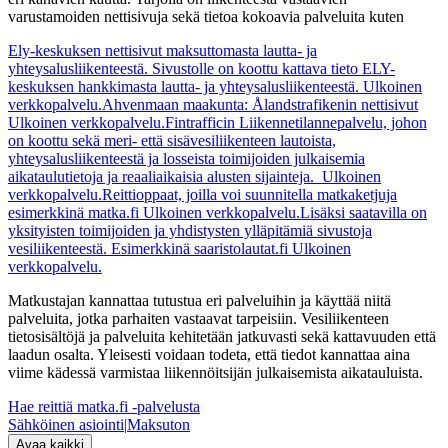
varustamoiden nettisivuja sekä tietoa kokoavia palveluita kuten
Ely-keskuksen nettisivut maksuttomasta lautta- ja
yhteysalusliikenteestä. Sivustolle on koottu kattava tieto ELY-
keskuksen hankkimasta lautta- ja yhteysalusliikenteestä.
Ulkoinen
verkkopalvelu.
Ahvenmaan maakunta: Ålandstrafikenin nettisivut
Ulkoinen verkkopalvelu.
Fintrafficin Liikennetilannepalvelu, johon
on koottu sekä meri- että sisävesiliikenteen lautoista,
yhteysalusliikenteestä ja losseista toimijoiden julkaisemia
aikataulutietoja ja reaaliaikaisia alusten sijainteja.
Ulkoinen
verkkopalvelu.
Reittioppaat, joilla voi suunnitella matkaketjuja
esimerkkinä matka.fi
Ulkoinen verkkopalvelu.
Lisäksi saatavilla on
yksityisten toimijoiden ja yhdistysten ylläpitämiä sivustoja
vesiliikenteestä. Esimerkkinä saaristolautat.fi
Ulkoinen
verkkopalvelu.
Matkustajan kannattaa tutustua eri palveluihin ja käyttää niitä
palveluita, jotka parhaiten vastaavat tarpeisiin. Vesiliikenteen
tietosisältöjä ja palveluita kehitetään jatkuvasti sekä kattavuuden että
laadun osalta. Yleisesti voidaan todeta, että tiedot kannattaa aina
viime kädessä varmistaa liikennöitsijän julkaisemista aikatauluista.
Hae reittiä matka.fi -palvelusta
Sähköinen asiointi
|
Maksuton
Avaa kaikki