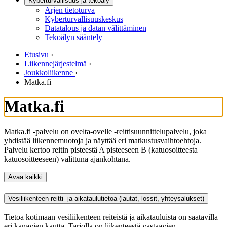
Kyberturvallisuus ja tekoäly
Arjen tietoturva
Kyberturvallisuuskeskus
Datatalous ja datan välittäminen
Tekoälyn sääntely
Etusivu
›
Liikennejärjestelmä
›
Joukkoliikenne
›
Matka.fi
Matka.fi
Matka.fi -palvelu on ovelta-ovelle -reittisuunnittelupalvelu, joka
yhdistää liikennemuotoja ja näyttää eri matkustusvaihtoehtoja.
Palvelu kertoo reitin pisteestä A pisteeseen B (katuosoitteesta
katuosoitteeseen) valittuna ajankohtana.
Avaa kaikki
Vesiliikenteen reitti- ja aikataulutietoa (lautat, lossit, yhteysalukset)
Tietoa kotimaan vesiliikenteen reiteistä ja aikatauluista on saatavilla
eri kanavien kautta. Tarjolla on liikenteestä vastaavien