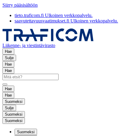
Siirry pääsisältöön
tieto.traficom.fi
Ulkoinen verkkopalvelu.
saavutettavuusvaatimukset.fi
Ulkoinen verkkopalvelu.
Liikenne- ja viestintävirasto
Hae
Sulje
Hae
Hae
Hae
Hae
Suomeksi
Sulje
Suomeksi
Suomeksi
Suomeksi