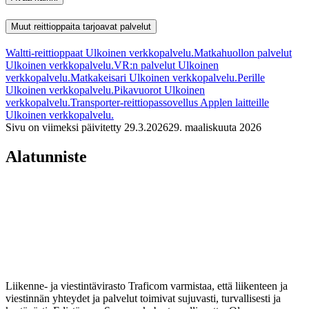
Muut reittioppaita tarjoavat palvelut
Waltti-reittioppaat
Ulkoinen verkkopalvelu.
Matkahuollon palvelut
Ulkoinen verkkopalvelu.
VR:n palvelut
Ulkoinen
verkkopalvelu.
Matkakeisari
Ulkoinen verkkopalvelu.
Perille
Ulkoinen verkkopalvelu.
Pikavuorot
Ulkoinen
verkkopalvelu.
Transporter-reittiopassovellus Applen laitteille
Ulkoinen verkkopalvelu.
Sivu on viimeksi päivitetty
29.3.2026
29. maaliskuuta 2026
Alatunniste
Liikenne- ja viestintävirasto Traficom varmistaa, että liikenteen ja
viestinnän yhteydet ja palvelut toimivat sujuvasti, turvallisesti ja