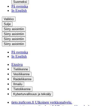
Suomeksi
På svenska
In English
Valikko
Sulje
Siirry asiointiin
Siirry asiointiin
Siirry asiointiin
Siirry asiointiin
På svenska
In English
Etusivu
Tieliikenne
Vesiliikenne
Raideliikenne
Ilmailu
Tietoliikenne
Kyberturvallisuus ja tekoäly
tieto.traficom.fi
Ulkoinen verkkopalvelu.