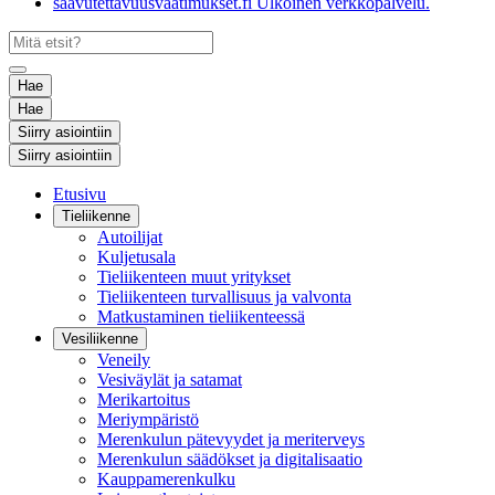
saavutettavuusvaatimukset.fi
Ulkoinen verkkopalvelu.
Hae
Hae
Siirry asiointiin
Siirry asiointiin
Etusivu
Tieliikenne
Autoilijat
Kuljetusala
Tieliikenteen muut yritykset
Tieliikenteen turvallisuus ja valvonta
Matkustaminen tieliikenteessä
Vesiliikenne
Veneily
Vesiväylät ja satamat
Merikartoitus
Meriympäristö
Merenkulun pätevyydet ja meriterveys
Merenkulun säädökset ja digitalisaatio
Kauppamerenkulku