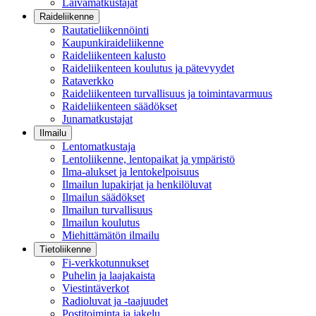
Laivamatkustajat
Raideliikenne
Rautatieliikennöinti
Kaupunkiraideliikenne
Raideliikenteen kalusto
Raideliikenteen koulutus ja pätevyydet
Rataverkko
Raideliikenteen turvallisuus ja toimintavarmuus
Raideliikenteen säädökset
Junamatkustajat
Ilmailu
Lentomatkustaja
Lentoliikenne, lentopaikat ja ympäristö
Ilma-alukset ja lentokelpoisuus
Ilmailun lupakirjat ja henkilöluvat
Ilmailun säädökset
Ilmailun turvallisuus
Ilmailun koulutus
Miehittämätön ilmailu
Tietoliikenne
Fi-verkkotunnukset
Puhelin ja laajakaista
Viestintäverkot
Radioluvat ja -taajuudet
Postitoiminta ja jakelu