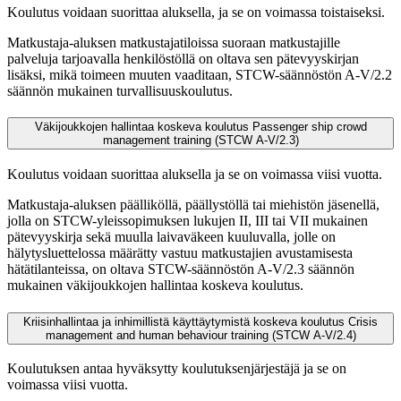
Koulutus voidaan suorittaa aluksella, ja se on voimassa toistaiseksi.
Matkustaja-aluksen matkustajatiloissa suoraan matkustajille
palveluja tarjoavalla henkilöstöllä on oltava sen pätevyyskirjan
lisäksi, mikä toimeen muuten vaaditaan, STCW-säännöstön A-V/2.2
säännön mukainen turvallisuuskoulutus.
Väkijoukkojen hallintaa koskeva koulutus Passenger ship crowd
management training (STCW A-V/2.3)
Koulutus voidaan suorittaa aluksella ja se on voimassa viisi vuotta.
Matkustaja-aluksen päälliköllä, päällystöllä tai miehistön jäsenellä,
jolla on STCW-yleissopimuksen lukujen II, III tai VII mukainen
pätevyyskirja sekä muulla laivaväkeen kuuluvalla, jolle on
hälytysluettelossa määrätty vastuu matkustajien avustamisesta
hätätilanteissa, on oltava STCW-säännöstön A-V/2.3 säännön
mukainen väkijoukkojen hallintaa koskeva koulutus.
Kriisinhallintaa ja inhimillistä käyttäytymistä koskeva koulutus Crisis
management and human behaviour training (STCW A-V/2.4)
Koulutuksen antaa hyväksytty koulutuksenjärjestäjä ja se on
voimassa viisi vuotta.