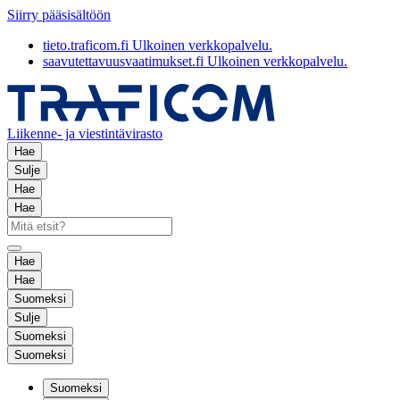
Siirry pääsisältöön
tieto.traficom.fi
Ulkoinen verkkopalvelu.
saavutettavuusvaatimukset.fi
Ulkoinen verkkopalvelu.
Liikenne- ja viestintävirasto
Hae
Sulje
Hae
Hae
Hae
Hae
Suomeksi
Sulje
Suomeksi
Suomeksi
Suomeksi