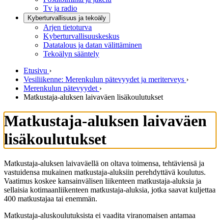
Tv ja radio
Kyberturvallisuus ja tekoäly
Arjen tietoturva
Kyberturvallisuuskeskus
Datatalous ja datan välittäminen
Tekoälyn sääntely
Etusivu
›
Vesiliikenne: Merenkulun pätevyydet ja meriterveys
›
Merenkulun pätevyydet
›
Matkustaja-aluksen laivaväen lisäkoulutukset
Matkustaja-aluksen laivaväen
lisäkoulutukset
Matkustaja-aluksen laivaväellä on oltava toimensa, tehtäviensä ja
vastuidensa mukainen matkustaja-aluksiin perehdyttävä koulutus.
Vaatimus koskee kansainvälisen liikenteen matkustaja-aluksia ja
sellaisia kotimaanliikenteen matkustaja-aluksia, jotka saavat kuljettaa
400 matkustajaa tai enemmän.
Matkustaja-aluskoulutuksista ei vaadita viranomaisen antamaa