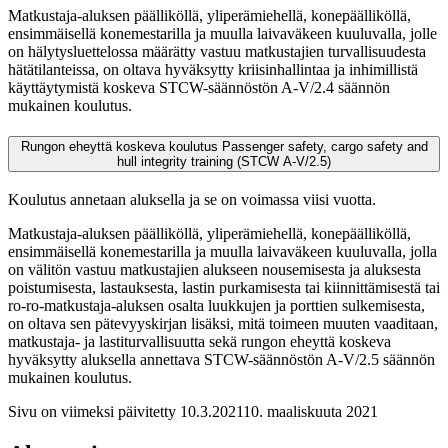
Matkustaja-aluksen päälliköllä, yliperämiehellä, konepäälliköllä,
ensimmäisellä konemestarilla ja muulla laivaväkeen kuuluvalla, jolle
on hälytysluettelossa määrätty vastuu matkustajien turvallisuudesta
hätätilanteissa, on oltava hyväksytty kriisinhallintaa ja inhimillistä
käyttäytymistä koskeva STCW-säännöstön A-V/2.4 säännön
mukainen koulutus.
Rungon eheyttä koskeva koulutus Passenger safety, cargo safety and
hull integrity training (STCW A-V/2.5)
Koulutus annetaan aluksella ja se on voimassa viisi vuotta.
Matkustaja-aluksen päälliköllä, yliperämiehellä, konepäälliköllä,
ensimmäisellä konemestarilla ja muulla laivaväkeen kuuluvalla, jolla
on välitön vastuu matkustajien alukseen nousemisesta ja aluksesta
poistumisesta, lastauksesta, lastin purkamisesta tai kiinnittämisestä tai
ro-ro-matkustaja-aluksen osalta luukkujen ja porttien sulkemisesta,
on oltava sen pätevyyskirjan lisäksi, mitä toimeen muuten vaaditaan,
matkustaja- ja lastiturvallisuutta sekä rungon eheyttä koskeva
hyväksytty aluksella annettava STCW-säännöstön A-V/2.5 säännön
mukainen koulutus.
Sivu on viimeksi päivitetty
10.3.2021
10. maaliskuuta 2021