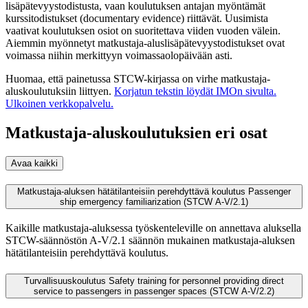
lisäpätevyystodistusta, vaan koulutuksen antajan myöntämät
kurssitodistukset (documentary evidence) riittävät. Uusimista
vaativat koulutuksen osiot on suoritettava viiden vuoden välein.
Aiemmin myönnetyt matkustaja-aluslisäpätevyystodistukset ovat
voimassa niihin merkittyyn voimassaolopäivään asti.
Huomaa, että painetussa STCW-kirjassa on virhe matkustaja-
aluskoulutuksiin liittyen.
Korjatun tekstin löydät IMOn sivulta.
Ulkoinen verkkopalvelu.
Matkustaja-aluskoulutuksien eri osat
Avaa kaikki
Matkustaja-aluksen hätätilanteisiin perehdyttävä koulutus Passenger
ship emergency familiarization (STCW A-V/2.1)
Kaikille matkustaja-aluksessa työskenteleville on annettava aluksella
STCW-säännöstön A-V/2.1 säännön mukainen matkustaja-aluksen
hätätilanteisiin perehdyttävä koulutus.
Turvallisuuskoulutus Safety training for personnel providing direct
service to passengers in passenger spaces (STCW A-V/2.2)