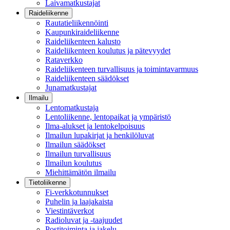
Laivamatkustajat
Raideliikenne
Rautatieliikennöinti
Kaupunkiraideliikenne
Raideliikenteen kalusto
Raideliikenteen koulutus ja pätevyydet
Rataverkko
Raideliikenteen turvallisuus ja toimintavarmuus
Raideliikenteen säädökset
Junamatkustajat
Ilmailu
Lentomatkustaja
Lentoliikenne, lentopaikat ja ympäristö
Ilma-alukset ja lentokelpoisuus
Ilmailun lupakirjat ja henkilöluvat
Ilmailun säädökset
Ilmailun turvallisuus
Ilmailun koulutus
Miehittämätön ilmailu
Tietoliikenne
Fi-verkkotunnukset
Puhelin ja laajakaista
Viestintäverkot
Radioluvat ja -taajuudet
Postitoiminta ja jakelu