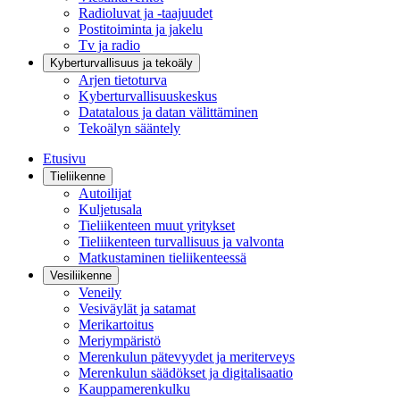
Radioluvat ja -taajuudet
Postitoiminta ja jakelu
Tv ja radio
Kyberturvallisuus ja tekoäly
Arjen tietoturva
Kyberturvallisuuskeskus
Datatalous ja datan välittäminen
Tekoälyn sääntely
Etusivu
Tieliikenne
Autoilijat
Kuljetusala
Tieliikenteen muut yritykset
Tieliikenteen turvallisuus ja valvonta
Matkustaminen tieliikenteessä
Vesiliikenne
Veneily
Vesiväylät ja satamat
Merikartoitus
Meriympäristö
Merenkulun pätevyydet ja meriterveys
Merenkulun säädökset ja digitalisaatio
Kauppamerenkulku