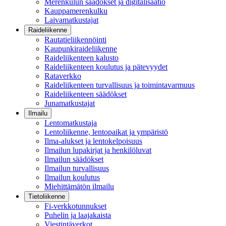
Merenkulun säädökset ja digitalisaatio
Kauppamerenkulku
Laivamatkustajat
Raideliikenne
Rautatieliikennöinti
Kaupunkiraideliikenne
Raideliikenteen kalusto
Raideliikenteen koulutus ja pätevyydet
Rataverkko
Raideliikenteen turvallisuus ja toimintavarmuus
Raideliikenteen säädökset
Junamatkustajat
Ilmailu
Lentomatkustaja
Lentoliikenne, lentopaikat ja ympäristö
Ilma-alukset ja lentokelpoisuus
Ilmailun lupakirjat ja henkilöluvat
Ilmailun säädökset
Ilmailun turvallisuus
Ilmailun koulutus
Miehittämätön ilmailu
Tietoliikenne
Fi-verkkotunnukset
Puhelin ja laajakaista
Viestintäverkot