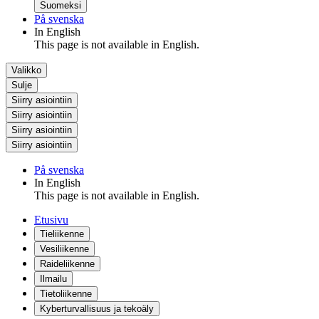
Suomeksi
På svenska
In English
This page is not available in English.
Valikko
Sulje
Siirry asiointiin
Siirry asiointiin
Siirry asiointiin
Siirry asiointiin
På svenska
In English
This page is not available in English.
Etusivu
Tieliikenne
Vesiliikenne
Raideliikenne
Ilmailu
Tietoliikenne
Kyberturvallisuus ja tekoäly