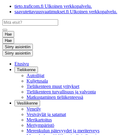
tieto.traficom.fi
Ulkoinen verkkopalvelu.
saavutettavuusvaatimukset.fi
Ulkoinen verkkopalvelu.
Hae
Hae
Siirry asiointiin
Siirry asiointiin
Etusivu
Tieliikenne
Autoilijat
Kuljetusala
Tieliikenteen muut yritykset
Tieliikenteen turvallisuus ja valvonta
Matkustaminen tieliikenteessä
Vesiliikenne
Veneily
Vesiväylät ja satamat
Merikartoitus
Meriympäristö
Merenkulun pätevyydet ja meriterveys