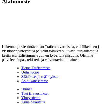
Alatunniste
Liikenne- ja viestintävirasto Traficom varmistaa, että liikenteen ja
viestinnän yhteydet ja palvelut toimivat sujuvasti, turvallisesti ja
kestävästi. Edistämme Suomen kyberturvallisuutta. Olemme
palveleva lupa-, rekisteri- ja valvontaviranomainen.
Tietoa Traficomista
Uutishuone
Säädökset ja määräykset
Asioi kanssamme
Hinnat
Tuet ja avustukset
Yhteystiedot
Anna palautetta