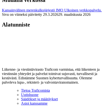
Muualla verkossa
Kansainvälinen merenkulkujärjestö IMO
Ulkoinen verkkopalvelu.
Sivu on viimeksi päivitetty
29.3.2026
29. maaliskuuta 2026
Alatunniste
Liikenne- ja viestintävirasto Traficom varmistaa, että liikenteen ja
viestinnän yhteydet ja palvelut toimivat sujuvasti, turvallisesti ja
kestävästi. Edistämme Suomen kyberturvallisuutta. Olemme
palveleva lupa-, rekisteri- ja valvontaviranomainen.
Tietoa Traficomista
Uutishuone
Säädökset ja määräykset
Asioi kanssamme