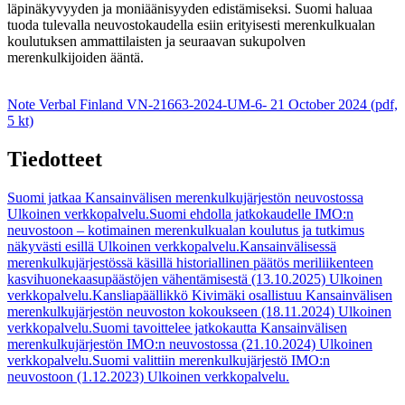
läpinäkyvyyden ja moniäänisyyden edistämiseksi. Suomi haluaa
tuoda tulevalla neuvostokaudella esiin erityisesti merenkulkualan
koulutuksen ammattilaisten ja seuraavan sukupolven
merenkulkijoiden ääntä.
Note Verbal Finland VN-21663-2024-UM-6- 21 October 2024 (pdf,
5 kt)
Tiedotteet
Suomi jatkaa Kansainvälisen merenkulkujärjestön neuvostossa
Ulkoinen verkkopalvelu.
Suomi ehdolla jatkokaudelle IMO:n
neuvostoon – kotimainen merenkulkualan koulutus ja tutkimus
näkyvästi esillä
Ulkoinen verkkopalvelu.
Kansainvälisessä
merenkulkujärjestössä käsillä historiallinen päätös meriliikenteen
kasvihuonekaasupäästöjen vähentämisestä (13.10.2025)
Ulkoinen
verkkopalvelu.
Kansliapäällikkö Kivimäki osallistuu Kansainvälisen
merenkulkujärjestön neuvoston kokoukseen (18.11.2024)
Ulkoinen
verkkopalvelu.
Suomi tavoittelee jatkokautta Kansainvälisen
merenkulkujärjestön IMO:n neuvostossa (21.10.2024)
Ulkoinen
verkkopalvelu.
Suomi valittiin merenkulkujärjestö IMO:n
neuvostoon (1.12.2023)
Ulkoinen verkkopalvelu.