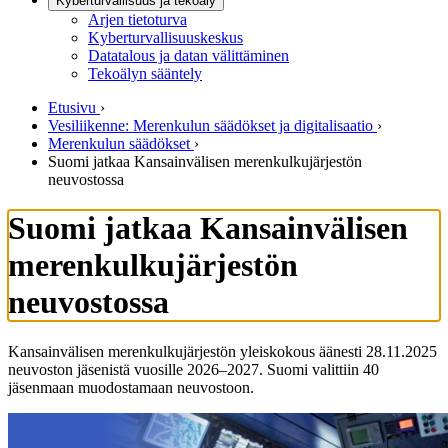
Kyberturvallisuus ja tekoäly
Arjen tietoturva
Kyberturvallisuuskeskus
Datatalous ja datan välittäminen
Tekoälyn sääntely
Etusivu
›
Vesiliikenne: Merenkulun säädökset ja digitalisaatio
›
Merenkulun säädökset
›
Suomi jatkaa Kansainvälisen merenkulkujärjestön
neuvostossa
Suomi jatkaa Kansainvälisen
merenkulkujärjestön
neuvostossa
Kansainvälisen merenkulkujärjestön yleiskokous äänesti 28.11.2025
neuvoston jäsenistä vuosille 2026–2027. Suomi valittiin 40
jäsenmaan muodostamaan neuvostoon.