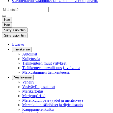
saavutettavuusvaatimukset.fi
Ulkoinen verkkopalvelu.
Hae
Hae
Siirry asiointiin
Siirry asiointiin
Etusivu
Tieliikenne
Autoilijat
Kuljetusala
Tieliikenteen muut yritykset
Tieliikenteen turvallisuus ja valvonta
Matkustaminen tieliikenteessä
Vesiliikenne
Veneily
Vesiväylät ja satamat
Merikartoitus
Meriympäristö
Merenkulun pätevyydet ja meriterveys
Merenkulun säädökset ja digitalisaatio
Kauppamerenkulku