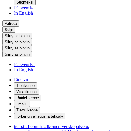
Suomeksi
På svenska
In English
Valikko
Sulje
Siirry asiointiin
Siirry asiointiin
Siirry asiointiin
Siirry asiointiin
På svenska
In English
Etusivu
Tieliikenne
Vesiliikenne
Raideliikenne
Ilmailu
Tietoliikenne
Kyberturvallisuus ja tekoäly
tieto.traficom.fi
Ulkoinen verkkopalvelu.