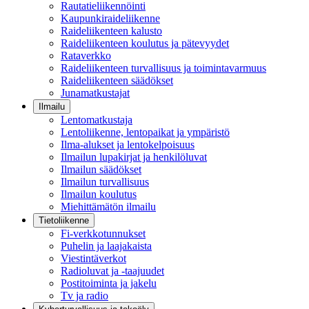
Rautatieliikennöinti
Kaupunkiraideliikenne
Raideliikenteen kalusto
Raideliikenteen koulutus ja pätevyydet
Rataverkko
Raideliikenteen turvallisuus ja toimintavarmuus
Raideliikenteen säädökset
Junamatkustajat
Ilmailu
Lentomatkustaja
Lentoliikenne, lentopaikat ja ympäristö
Ilma-alukset ja lentokelpoisuus
Ilmailun lupakirjat ja henkilöluvat
Ilmailun säädökset
Ilmailun turvallisuus
Ilmailun koulutus
Miehittämätön ilmailu
Tietoliikenne
Fi-verkkotunnukset
Puhelin ja laajakaista
Viestintäverkot
Radioluvat ja -taajuudet
Postitoiminta ja jakelu
Tv ja radio