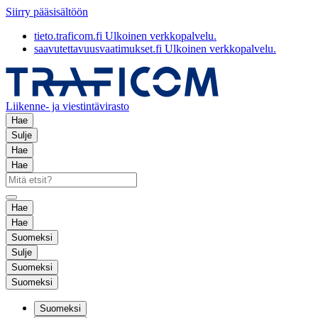
Siirry pääsisältöön
tieto.traficom.fi
Ulkoinen verkkopalvelu.
saavutettavuusvaatimukset.fi
Ulkoinen verkkopalvelu.
Liikenne- ja viestintävirasto
Hae
Sulje
Hae
Hae
Hae
Hae
Suomeksi
Sulje
Suomeksi
Suomeksi
Suomeksi