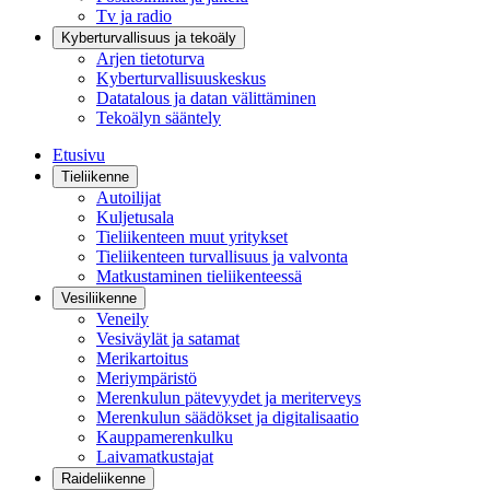
Tv ja radio
Kyberturvallisuus ja tekoäly
Arjen tietoturva
Kyberturvallisuuskeskus
Datatalous ja datan välittäminen
Tekoälyn sääntely
Etusivu
Tieliikenne
Autoilijat
Kuljetusala
Tieliikenteen muut yritykset
Tieliikenteen turvallisuus ja valvonta
Matkustaminen tieliikenteessä
Vesiliikenne
Veneily
Vesiväylät ja satamat
Merikartoitus
Meriympäristö
Merenkulun pätevyydet ja meriterveys
Merenkulun säädökset ja digitalisaatio
Kauppamerenkulku
Laivamatkustajat
Raideliikenne