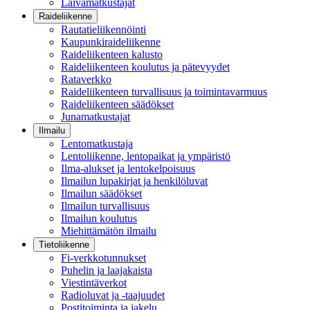
Laivamatkustajat
Raideliikenne
Rautatieliikennöinti
Kaupunkiraideliikenne
Raideliikenteen kalusto
Raideliikenteen koulutus ja pätevyydet
Rataverkko
Raideliikenteen turvallisuus ja toimintavarmuus
Raideliikenteen säädökset
Junamatkustajat
Ilmailu
Lentomatkustaja
Lentoliikenne, lentopaikat ja ympäristö
Ilma-alukset ja lentokelpoisuus
Ilmailun lupakirjat ja henkilöluvat
Ilmailun säädökset
Ilmailun turvallisuus
Ilmailun koulutus
Miehittämätön ilmailu
Tietoliikenne
Fi-verkkotunnukset
Puhelin ja laajakaista
Viestintäverkot
Radioluvat ja -taajuudet
Postitoiminta ja jakelu