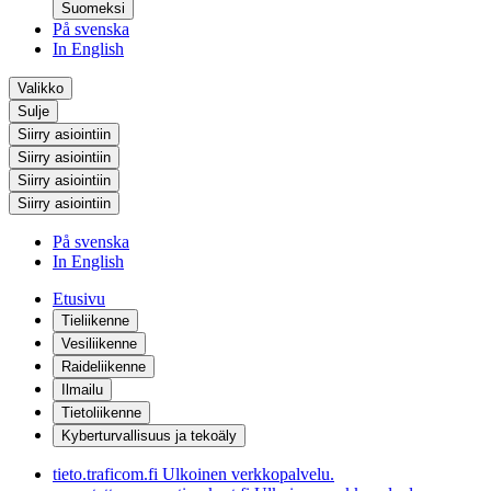
Suomeksi
På svenska
In English
Valikko
Sulje
Siirry asiointiin
Siirry asiointiin
Siirry asiointiin
Siirry asiointiin
På svenska
In English
Etusivu
Tieliikenne
Vesiliikenne
Raideliikenne
Ilmailu
Tietoliikenne
Kyberturvallisuus ja tekoäly
tieto.traficom.fi
Ulkoinen verkkopalvelu.