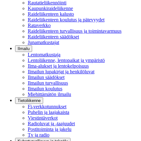
Rautatieliikennöinti
Kaupunkiraideliikenne
Raideliikenteen kalusto
Raideliikenteen koulutus ja pätevyydet
Rataverkko
Raideliikenteen turvallisuus ja toimintavarmuus
Raideliikenteen säädökset
Junamatkustajat
Ilmailu
Lentomatkustaja
Lentoliikenne, lentopaikat ja ympäristö
Ilma-alukset ja lentokelpoisuus
Ilmailun lupakirjat ja henkilöluvat
Ilmailun säädökset
Ilmailun turvallisuus
Ilmailun koulutus
Miehittämätön ilmailu
Tietoliikenne
Fi-verkkotunnukset
Puhelin ja laajakaista
Viestintäverkot
Radioluvat ja -taajuudet
Postitoiminta ja jakelu
Tv ja radio