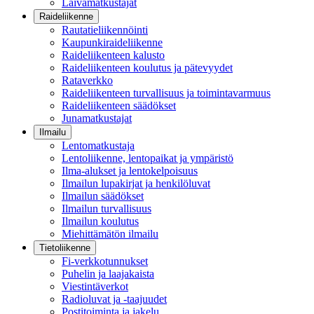
Laivamatkustajat
Raideliikenne
Rautatieliikennöinti
Kaupunkiraideliikenne
Raideliikenteen kalusto
Raideliikenteen koulutus ja pätevyydet
Rataverkko
Raideliikenteen turvallisuus ja toimintavarmuus
Raideliikenteen säädökset
Junamatkustajat
Ilmailu
Lentomatkustaja
Lentoliikenne, lentopaikat ja ympäristö
Ilma-alukset ja lentokelpoisuus
Ilmailun lupakirjat ja henkilöluvat
Ilmailun säädökset
Ilmailun turvallisuus
Ilmailun koulutus
Miehittämätön ilmailu
Tietoliikenne
Fi-verkkotunnukset
Puhelin ja laajakaista
Viestintäverkot
Radioluvat ja -taajuudet
Postitoiminta ja jakelu