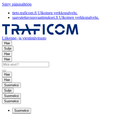
Siirry pääsisältöön
tieto.traficom.fi
Ulkoinen verkkopalvelu.
saavutettavuusvaatimukset.fi
Ulkoinen verkkopalvelu.
Liikenne- ja viestintävirasto
Hae
Sulje
Hae
Hae
Hae
Hae
Suomeksi
Sulje
Suomeksi
Suomeksi
Suomeksi