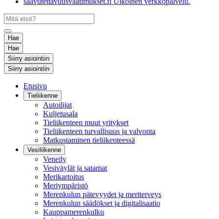
saavutettavuusvaatimukset.fi
Ulkoinen verkkopalvelu.
Hae
Hae
Siirry asiointiin
Siirry asiointiin
Etusivu
Tieliikenne
Autoilijat
Kuljetusala
Tieliikenteen muut yritykset
Tieliikenteen turvallisuus ja valvonta
Matkustaminen tieliikenteessä
Vesiliikenne
Veneily
Vesiväylät ja satamat
Merikartoitus
Meriympäristö
Merenkulun pätevyydet ja meriterveys
Merenkulun säädökset ja digitalisaatio
Kauppamerenkulku