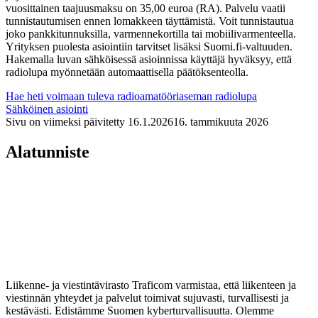
vuosittainen taajuusmaksu on 35,00 euroa (RA). Palvelu vaatii
tunnistautumisen ennen lomakkeen täyttämistä. Voit tunnistautua
joko pankkitunnuksilla, varmennekortilla tai mobiilivarmenteella.
Yrityksen puolesta asiointiin tarvitset lisäksi Suomi.fi-valtuuden.
Hakemalla luvan sähköisessä asioinnissa käyttäjä hyväksyy, että
radiolupa myönnetään automaattisella päätöksenteolla.
Hae heti voimaan tuleva radioamatööriaseman radiolupa
Sähköinen asiointi
Sivu on viimeksi päivitetty
16.1.2026
16. tammikuuta 2026
Alatunniste
Liikenne- ja viestintävirasto Traficom varmistaa, että liikenteen ja
viestinnän yhteydet ja palvelut toimivat sujuvasti, turvallisesti ja
kestävästi. Edistämme Suomen kyberturvallisuutta. Olemme