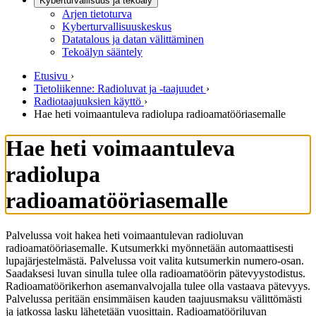
Kyberturvallisuus ja tekoäly
Arjen tietoturva
Kyberturvallisuuskeskus
Datatalous ja datan välittäminen
Tekoälyn sääntely
Etusivu
›
Tietoliikenne: Radioluvat ja -taajuudet
›
Radiotaajuuksien käyttö
›
Hae heti voimaantuleva radiolupa radioamatööriasemalle
Hae heti voimaantuleva
radiolupa
radioamatööriasemalle
Palvelussa voit hakea heti voimaantulevan radioluvan
radioamatööriasemalle. Kutsumerkki myönnetään automaattisesti
lupajärjestelmästä. Palvelussa voit valita kutsumerkin numero-osan.
Saadaksesi luvan sinulla tulee olla radioamatöörin pätevyystodistus.
Radioamatöörikerhon asemanvalvojalla tulee olla vastaava pätevyys.
Palvelussa peritään ensimmäisen kauden taajuusmaksu välittömästi
ja jatkossa lasku lähetetään vuosittain. Radioamatööriluvan