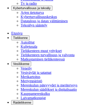
Tv ja radio
Kyberturvallisuus ja tekoäly
Arjen tietoturva
Kyberturvallisuuskeskus
Datatalous ja datan välittäminen
Tekoälyn sääntely
Etusivu
Tieliikenne
Autoilijat
Kuljetusala
Tieliikenteen muut yritykset
Tieliikenteen turvallisuus ja valvonta
Matkustaminen tieliikenteessä
Vesiliikenne
Veneily
Vesiväylät ja satamat
Merikartoitus
Meriympäristö
Merenkulun pätevyydet ja meriterveys
Merenkulun säädökset ja digitalisaatio
Kauppamerenkulku
Laivamatkustajat
Raideliikenne