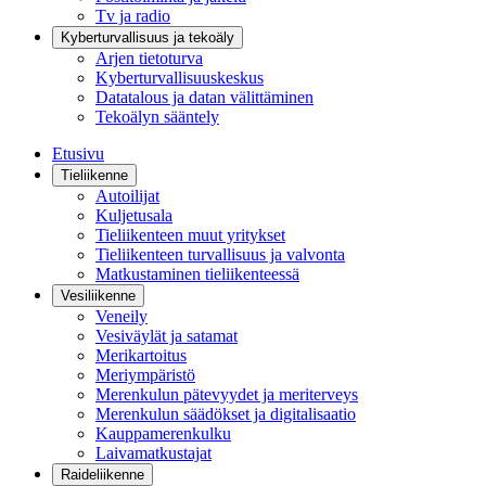
Tv ja radio
Kyberturvallisuus ja tekoäly
Arjen tietoturva
Kyberturvallisuuskeskus
Datatalous ja datan välittäminen
Tekoälyn sääntely
Etusivu
Tieliikenne
Autoilijat
Kuljetusala
Tieliikenteen muut yritykset
Tieliikenteen turvallisuus ja valvonta
Matkustaminen tieliikenteessä
Vesiliikenne
Veneily
Vesiväylät ja satamat
Merikartoitus
Meriympäristö
Merenkulun pätevyydet ja meriterveys
Merenkulun säädökset ja digitalisaatio
Kauppamerenkulku
Laivamatkustajat
Raideliikenne