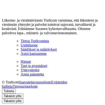
Liikenne- ja viestintävirasto Traficom varmistaa, että liikenteen ja
viestinnän yhteydet ja palvelut toimivat sujuvasti, turvallisesti ja
kestävästi. Edistämme Suomen kyberturvallisuutta. Olemme
palveleva lupa-, rekisteri- ja valvontaviranomainen.
Tietoa Traficomista
Uutishuone
Säädökset ja määräykset
Asioi kanssamme
Hinnat
Tuet ja avustukset
Yhteystiedot
Anna palautetta
© Traficom
Saavutettavuusseloste
Evästeiden
hallinta
Tietosuojaseloste
Tulosta
Takaisin ylös
Takaisin ylös