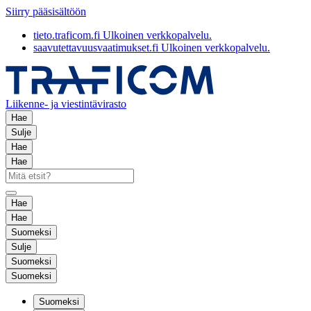
Siirry pääsisältöön
tieto.traficom.fi
Ulkoinen verkkopalvelu.
saavutettavuusvaatimukset.fi
Ulkoinen verkkopalvelu.
Liikenne- ja viestintävirasto
Hae
Sulje
Hae
Hae
Hae
Hae
Suomeksi
Sulje
Suomeksi
Suomeksi
Suomeksi