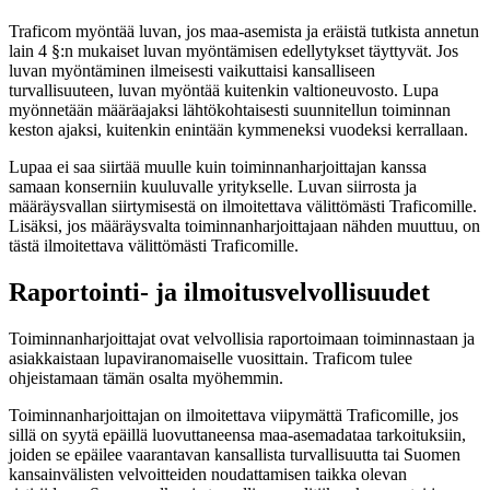
Traficom myöntää luvan, jos maa-asemista ja eräistä tutkista annetun
lain 4 §:n mukaiset luvan myöntämisen edellytykset täyttyvät. Jos
luvan myöntäminen ilmeisesti vaikuttaisi kansalliseen
turvallisuuteen, luvan myöntää kuitenkin valtioneuvosto. Lupa
myönnetään määräajaksi lähtökohtaisesti suunnitellun toiminnan
keston ajaksi, kuitenkin enintään kymmeneksi vuodeksi kerrallaan.
Lupaa ei saa siirtää muulle kuin toiminnanharjoittajan kanssa
samaan konserniin kuuluvalle yritykselle. Luvan siirrosta ja
määräysvallan siirtymisestä on ilmoitettava välittömästi Traficomille.
Lisäksi, jos määräysvalta toiminnanharjoittajaan nähden muuttuu, on
tästä ilmoitettava välittömästi Traficomille.
Raportointi- ja ilmoitusvelvollisuudet
Toiminnanharjoittajat ovat velvollisia raportoimaan toiminnastaan ja
asiakkaistaan lupaviranomaiselle vuosittain. Traficom tulee
ohjeistamaan tämän osalta myöhemmin.
Toiminnanharjoittajan on ilmoitettava viipymättä Traficomille, jos
sillä on syytä epäillä luovuttaneensa maa-asemadataa tarkoituksiin,
joiden se epäilee vaarantavan kansallista turvallisuutta tai Suomen
kansainvälisten velvoitteiden noudattamisen taikka olevan