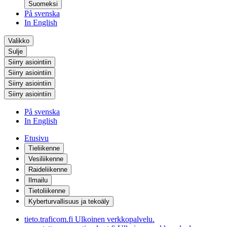
Suomeksi
På svenska
In English
Valikko
Sulje
Siirry asiointiin
Siirry asiointiin
Siirry asiointiin
Siirry asiointiin
På svenska
In English
Etusivu
Tieliikenne
Vesiliikenne
Raideliikenne
Ilmailu
Tietoliikenne
Kyberturvallisuus ja tekoäly
tieto.traficom.fi
Ulkoinen verkkopalvelu.