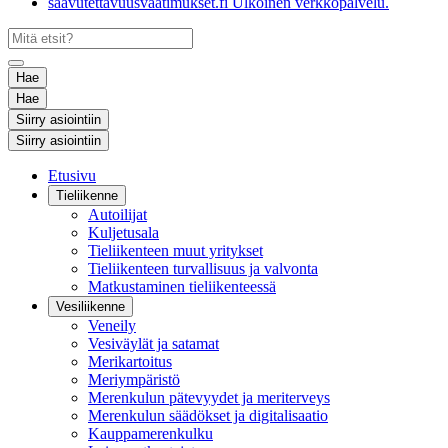
saavutettavuusvaatimukset.fi
Ulkoinen verkkopalvelu.
Hae
Hae
Siirry asiointiin
Siirry asiointiin
Etusivu
Tieliikenne
Autoilijat
Kuljetusala
Tieliikenteen muut yritykset
Tieliikenteen turvallisuus ja valvonta
Matkustaminen tieliikenteessä
Vesiliikenne
Veneily
Vesiväylät ja satamat
Merikartoitus
Meriympäristö
Merenkulun pätevyydet ja meriterveys
Merenkulun säädökset ja digitalisaatio
Kauppamerenkulku