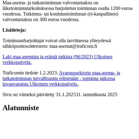
Maa-asema- ja tutkatoiminnan valvontamaksu on
liiketoimintatarkoituksessa harjoitetun toiminnan osalta 1200 euroa
vuodessa. Tutkimus- tai koulutustoiminnan (ei-kaupallinen)
valvontamaksu on 300 euroa vuodessa.
Lisätietoja:
Toiminnanharjoittajat voivat olla tarvittaessa yhteydessä
sähköpostiosoitteeseen: maa-asemat@traficom.fi
Laki maa-asemista ja eräistä tutkista (96/2023)
Ulkoinen
verkkopalvelu.
Traficomin tiedote 1.2.2023:
Avaruussektorin maa-asema- ja
tutkatoiminnan turvallisuutta edistetään - toiminta jatkossa
luvanvaraista
Ulkoinen verkkopalvelu.
.
Sivu on viimeksi päivitetty
31.1.2025
31. tammikuuta 2025
Alatunniste