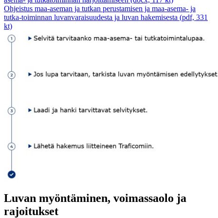
Ohjeistus maa-aseman ja tutkan perustamisen ja maa-asema- ja
tutka-toiminnan luvanvaraisuudesta ja luvan hakemisesta (pdf, 331
kt)
Luvan myöntäminen, voimassaolo ja
rajoitukset