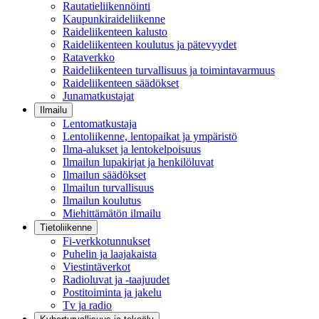
Rautatieliikennöinti
Kaupunkiraideliikenne
Raideliikenteen kalusto
Raideliikenteen koulutus ja pätevyydet
Rataverkko
Raideliikenteen turvallisuus ja toimintavarmuus
Raideliikenteen säädökset
Junamatkustajat
Ilmailu
Lentomatkustaja
Lentoliikenne, lentopaikat ja ympäristö
Ilma-alukset ja lentokelpoisuus
Ilmailun lupakirjat ja henkilöluvat
Ilmailun säädökset
Ilmailun turvallisuus
Ilmailun koulutus
Miehittämätön ilmailu
Tietoliikenne
Fi-verkkotunnukset
Puhelin ja laajakaista
Viestintäverkot
Radioluvat ja -taajuudet
Postitoiminta ja jakelu
Tv ja radio