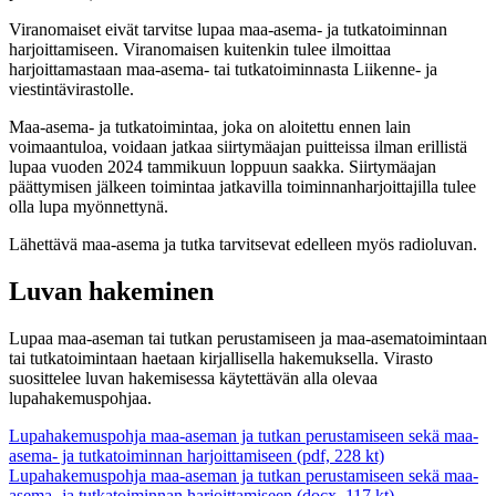
Viranomaiset eivät tarvitse lupaa maa-asema- ja tutkatoiminnan
harjoittamiseen. Viranomaisen kuitenkin tulee ilmoittaa
harjoittamastaan maa-asema- tai tutkatoiminnasta Liikenne- ja
viestintävirastolle.
Maa-asema- ja tutkatoimintaa, joka on aloitettu ennen lain
voimaantuloa, voidaan jatkaa siirtymäajan puitteissa ilman erillistä
lupaa vuoden 2024 tammikuun loppuun saakka. Siirtymäajan
päättymisen jälkeen toimintaa jatkavilla toiminnanharjoittajilla tulee
olla lupa myönnettynä.
Lähettävä maa-asema ja tutka tarvitsevat edelleen myös radioluvan.
Luvan hakeminen
Lupaa maa-aseman tai tutkan perustamiseen ja maa-asematoimintaan
tai tutkatoimintaan haetaan kirjallisella hakemuksella. Virasto
suosittelee luvan hakemisessa käytettävän alla olevaa
lupahakemuspohjaa.
Lupahakemuspohja maa-aseman ja tutkan perustamiseen sekä maa-
asema- ja tutkatoiminnan harjoittamiseen (pdf, 228 kt)
Lupahakemuspohja maa-aseman ja tutkan perustamiseen sekä maa-
asema- ja tutkatoiminnan harjoittamiseen (docx, 117 kt)