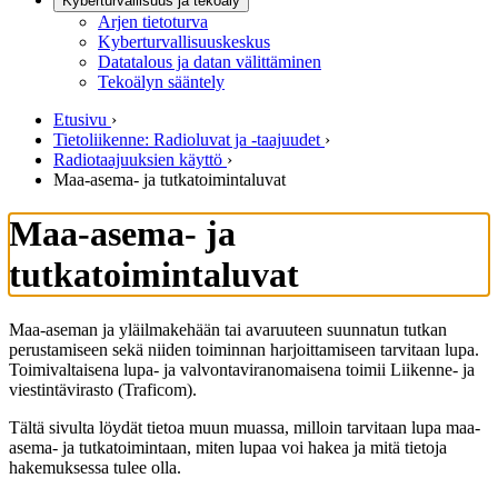
Kyberturvallisuus ja tekoäly
Arjen tietoturva
Kyberturvallisuuskeskus
Datatalous ja datan välittäminen
Tekoälyn sääntely
Etusivu
›
Tietoliikenne: Radioluvat ja -taajuudet
›
Radiotaajuuksien käyttö
›
Maa-asema- ja tutkatoimintaluvat
Maa-asema- ja
tutkatoimintaluvat
Maa-aseman ja yläilmakehään tai avaruuteen suunnatun tutkan
perustamiseen sekä niiden toiminnan harjoittamiseen tarvitaan lupa.
Toimivaltaisena lupa- ja valvontaviranomaisena toimii Liikenne- ja
viestintävirasto (Traficom).
Tältä sivulta löydät tietoa muun muassa, milloin tarvitaan lupa maa-
asema- ja tutkatoimintaan, miten lupaa voi hakea ja mitä tietoja
hakemuksessa tulee olla.