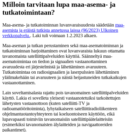
Milloin tarvitaan lupa maa-asema- ja
tutkatoimintaan?
Maa-asema- ja tutkatoiminnan luvanvaraisuudesta säädetään
maa-
asemista ja eräistä tutkista annetussa laissa (96/2023)
Ulkoinen
verkkopalvelu.
. Laki tuli voimaan 1.2.2023 alkaen.
Maa-aseman ja tutkan perustaminen sekä maa-asematoiminnan ja
tutkatoiminnan harjoittaminen ovat luvanvaraista lukuun ottamatta
tavanomaista satelliittipalveluiden käyttöä. Säänneltyä maa-
asematoimintaa on tiedon ja signaalien vastaanottaminen
avaruudesta eri järjestelmistä ja lähettäminen avaruuteen.
Tutkatoimintaa on radiosignaalien ja laserpulssien lähettäminen
yläilmakehään tai avaruuteen ja näistä heijastuneiden tutkakaikujen
vastaanottaminen.
Lain soveltamisalasta rajattu pois tavanomainen satelliittipalveluiden
käyttö. Lakia ei sovelleta yleisesti vastaanotetuiksi tarkoitettujen
lähetysten vastaanottoon (kuten satelliitti-TV ja
radioamatööritoiminta), lyhytaikaiseen satelliittiradioliikenteen
ohjelmantuotantoyhteyteen tai koeluontoiseen käyttöön, eikä
lupavapaasti toimiviin tavanomaisiin satelliittipäätelaitteisiin
(esimerkiksi tavanomaisten älylaitteiden ja navigaattoreiden
paikantimet).