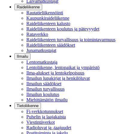
Laivamatkustajat
Raideliikenne
Rautatieliikennöinti
Kaupunkiraideliikenne
Raideliikenteen kalusto
Raideliikenteen koulutus ja pätevyydet
Rataverkko
Raideliikenteen turvallisuus ja toimintavarmuus
Raideliikenteen säädökset
Junamatkustajat
Ilmailu
Lentomatkustaja
Lentoliikenne, lentopaikat ja ympäristö
Ilma-alukset ja lentokelpoisuus
Ilmailun lupakirjat ja henkilöluvat
Ilmailun säädökset
Ilmailun turvallisuus
Ilmailun koulutus
Miehittämätön ilmailu
Tietoliikenne
Fi-verkkotunnukset
Puhelin ja laajakaista
Viestintäverkot
Radioluvat ja -taajuudet
Postitoiminta ja jakelu