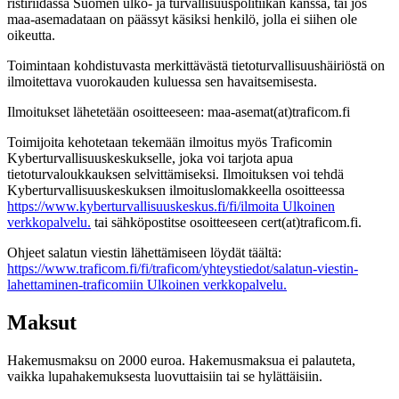
ristiriidassa Suomen ulko- ja turvallisuuspolitiikan kanssa, tai jos
maa-asemadataan on päässyt käsiksi henkilö, jolla ei siihen ole
oikeutta.
Toimintaan kohdistuvasta merkittävästä tietoturvallisuushäiriöstä on
ilmoitettava vuorokauden kuluessa sen havaitsemisesta.
Ilmoitukset lähetetään osoitteeseen: maa-asemat(at)traficom.fi
Toimijoita kehotetaan tekemään ilmoitus myös Traficomin
Kyberturvallisuuskeskukselle, joka voi tarjota apua
tietoturvaloukkauksen selvittämiseksi. Ilmoituksen voi tehdä
Kyberturvallisuuskeskuksen ilmoituslomakkeella osoitteessa
https://www.kyberturvallisuuskeskus.fi/fi/ilmoita
Ulkoinen
verkkopalvelu.
tai sähköpostitse osoitteeseen cert(at)traficom.fi.
Ohjeet salatun viestin lähettämiseen löydät täältä:
https://www.traficom.fi/fi/traficom/yhteystiedot/salatun-viestin-
lahettaminen-traficomiin
Ulkoinen verkkopalvelu.
Maksut
Hakemusmaksu on 2000 euroa. Hakemusmaksua ei palauteta,
vaikka lupahakemuksesta luovuttaisiin tai se hylättäisiin.