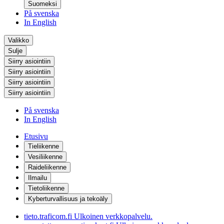
Suomeksi
På svenska
In English
Valikko
Sulje
Siirry asiointiin
Siirry asiointiin
Siirry asiointiin
Siirry asiointiin
På svenska
In English
Etusivu
Tieliikenne
Vesiliikenne
Raideliikenne
Ilmailu
Tietoliikenne
Kyberturvallisuus ja tekoäly
tieto.traficom.fi
Ulkoinen verkkopalvelu.