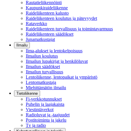
Rautatieliikennöinti
Kaupunkiraideliikenne
Raideliikenteen kalusto
Raideliikenteen koulutus ja pätevyydet
Rataverkko
Raideliikenteen turvallisuus ja toimintavarmuus
Raideliikenteen säädökset
Junamatkustajat
Ilmailu
Ilma-alukset ja lentokelpoisuus
Ilmailun koulutus
Ilmailun lupakirjat ja henkilöluvat
Ilmailun säädökset
Ilmailun turvallisuus
Lentoliikenne, lentopaikat ja ympäristö
Lentomatkustaja
Miehittämätön ilmailu
Tietoliikenne
Fi-verkkotunnukset
Puhelin ja laajakaista
Viestintäverkot
Radioluvat ja -taajuudet
Postitoiminta ja jakelu
Tv ja radio