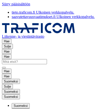
Siirry pääsisältöön
tieto.traficom.fi
Ulkoinen verkkopalvelu.
saavutettavuusvaatimukset.fi
Ulkoinen verkkopalvelu.
Liikenne- ja viestintävirasto
Hae
Sulje
Hae
Hae
Hae
Hae
Suomeksi
Sulje
Suomeksi
Suomeksi
Suomeksi