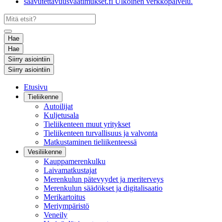
saavutettavuusvaatimukset.fi
Ulkoinen verkkopalvelu.
Hae
Hae
Siirry asiointiin
Siirry asiointiin
Etusivu
Tieliikenne
Autoilijat
Kuljetusala
Tieliikenteen muut yritykset
Tieliikenteen turvallisuus ja valvonta
Matkustaminen tieliikenteessä
Vesiliikenne
Kauppamerenkulku
Laivamatkustajat
Merenkulun pätevyydet ja meriterveys
Merenkulun säädökset ja digitalisaatio
Merikartoitus
Meriympäristö
Veneily