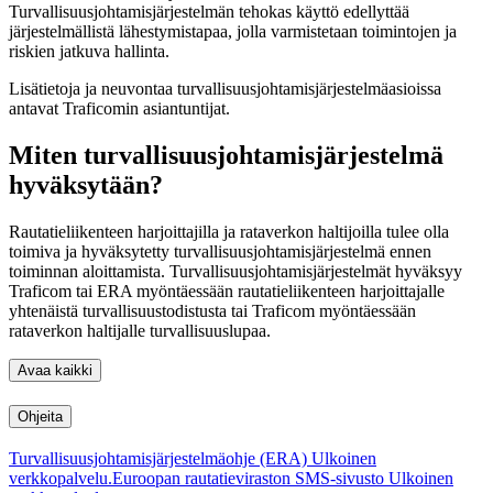
Turvallisuusjohtamisjärjestelmän tehokas käyttö edellyttää
järjestelmällistä lähestymistapaa, jolla varmistetaan toimintojen ja
riskien jatkuva hallinta.
Lisätietoja ja neuvontaa turvallisuusjohtamisjärjestelmäasioissa
antavat Traficomin asiantuntijat.
Miten turvallisuusjohtamisjärjestelmä
hyväksytään?
Rautatieliikenteen harjoittajilla ja rataverkon haltijoilla tulee olla
toimiva ja hyväksytetty turvallisuusjohtamisjärjestelmä ennen
toiminnan aloittamista. Turvallisuusjohtamisjärjestelmät
hyväksyy
Traficom tai ERA myöntäessään rautatieliikenteen harjoittajalle
yhtenäistä turvallisuustodistusta tai Traficom myöntäessään
rataverkon haltijalle turvallisuuslupaa.
Avaa kaikki
Ohjeita
Turvallisuusjohtamisjärjestelmäohje (ERA)
Ulkoinen
verkkopalvelu.
Euroopan rautatieviraston SMS-sivusto
Ulkoinen