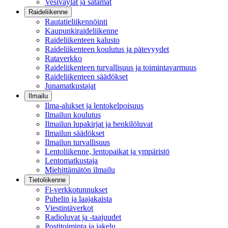
Vesiväylät ja satamat
Raideliikenne
Rautatieliikennöinti
Kaupunkiraideliikenne
Raideliikenteen kalusto
Raideliikenteen koulutus ja pätevyydet
Rataverkko
Raideliikenteen turvallisuus ja toimintavarmuus
Raideliikenteen säädökset
Junamatkustajat
Ilmailu
Ilma-alukset ja lentokelpoisuus
Ilmailun koulutus
Ilmailun lupakirjat ja henkilöluvat
Ilmailun säädökset
Ilmailun turvallisuus
Lentoliikenne, lentopaikat ja ympäristö
Lentomatkustaja
Miehittämätön ilmailu
Tietoliikenne
Fi-verkkotunnukset
Puhelin ja laajakaista
Viestintäverkot
Radioluvat ja -taajuudet
Postitoiminta ja jakelu