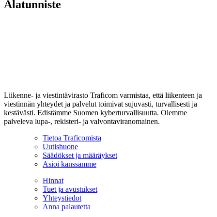
Alatunniste
Liikenne- ja viestintävirasto Traficom varmistaa, että liikenteen ja
viestinnän yhteydet ja palvelut toimivat sujuvasti, turvallisesti ja
kestävästi. Edistämme Suomen kyberturvallisuutta. Olemme
palveleva lupa-, rekisteri- ja valvontaviranomainen.
Tietoa Traficomista
Uutishuone
Säädökset ja määräykset
Asioi kanssamme
Hinnat
Tuet ja avustukset
Yhteystiedot
Anna palautetta