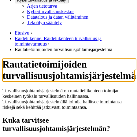
Kyberturvallisuus ja tekoäly
Arjen tietoturva
Kyberturvallisuuskeskus
Datatalous ja datan välittäminen
Tekoälyn sääntely
Etusivu
›
Raideliikenne: Raideliikenteen turvallisuus ja
toimintavarmuus
›
Rautatietoimijoiden turvallisuusjohtamisjärjestelmä
Rautatietoimijoiden
turvallisuusjohtamisjärjestelmä
Turvallisuusjohtamisjärjestelmä on rautatieliikenteen toimijan
keskeinen työkalu turvallisuuden hallinnassa.
Turvallisuusjohtamisjärjestelmällä toimija hallitsee toimintansa
riskejä sekä kehittää jatkuvasti toimintaansa.
Kuka tarvitsee
turvallisuusjohtamisjärjestelmän?