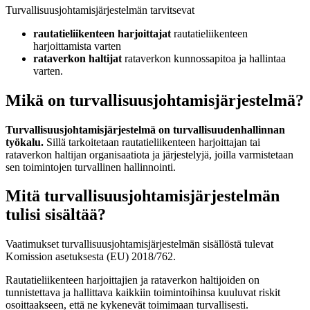
Turvallisuusjohtamisjärjestelmän tarvitsevat
rautatieliikenteen harjoittajat
rautatieliikenteen
harjoittamista varten
rataverkon haltijat
rataverkon kunnossapitoa ja hallintaa
varten.
Mikä on turvallisuusjohtamisjärjestelmä?
Turvallisuusjohtamisjärjestelmä on turvallisuudenhallinnan
työkalu.
Sillä tarkoitetaan rautatieliikenteen harjoittajan tai
rataverkon haltijan organisaatiota ja järjestelyjä, joilla varmistetaan
sen toimintojen turvallinen hallinnointi.
Mitä turvallisuusjohtamisjärjestelmän
tulisi sisältää?
Vaatimukset turvallisuusjohtamisjärjestelmän sisällöstä tulevat
Komission asetuksesta (EU) 2018/762.
Rautatieliikenteen harjoittajien ja rataverkon haltijoiden on
tunnistettava ja hallittava kaikkiin toimintoihinsa kuuluvat riskit
osoittaakseen, että ne kykenevät toimimaan turvallisesti.