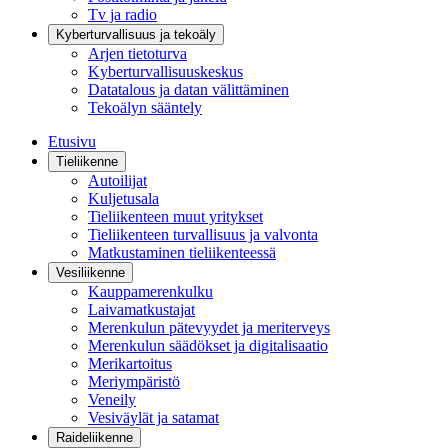
Tv ja radio
Kyberturvallisuus ja tekoäly
Arjen tietoturva
Kyberturvallisuuskeskus
Datatalous ja datan välittäminen
Tekoälyn sääntely
Etusivu
Tieliikenne
Autoilijat
Kuljetusala
Tieliikenteen muut yritykset
Tieliikenteen turvallisuus ja valvonta
Matkustaminen tieliikenteessä
Vesiliikenne
Kauppamerenkulku
Laivamatkustajat
Merenkulun pätevyydet ja meriterveys
Merenkulun säädökset ja digitalisaatio
Merikartoitus
Meriympäristö
Veneily
Vesiväylät ja satamat
Raideliikenne