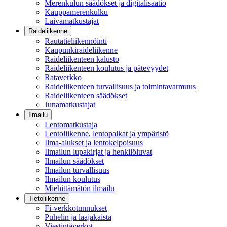
Merenkulun säädökset ja digitalisaatio
Kauppamerenkulku
Laivamatkustajat
Raideliikenne
Rautatieliikennöinti
Kaupunkiraideliikenne
Raideliikenteen kalusto
Raideliikenteen koulutus ja pätevyydet
Rataverkko
Raideliikenteen turvallisuus ja toimintavarmuus
Raideliikenteen säädökset
Junamatkustajat
Ilmailu
Lentomatkustaja
Lentoliikenne, lentopaikat ja ympäristö
Ilma-alukset ja lentokelpoisuus
Ilmailun lupakirjat ja henkilöluvat
Ilmailun säädökset
Ilmailun turvallisuus
Ilmailun koulutus
Miehittämätön ilmailu
Tietoliikenne
Fi-verkkotunnukset
Puhelin ja laajakaista
Viestintäverkot