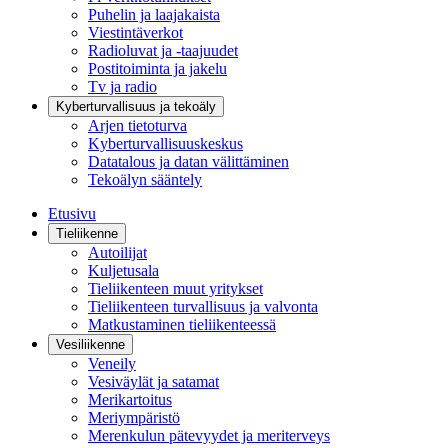
Puhelin ja laajakaista
Viestintäverkot
Radioluvat ja -taajuudet
Postitoiminta ja jakelu
Tv ja radio
Kyberturvallisuus ja tekoäly
Arjen tietoturva
Kyberturvallisuuskeskus
Datatalous ja datan välittäminen
Tekoälyn sääntely
Etusivu
Tieliikenne
Autoilijat
Kuljetusala
Tieliikenteen muut yritykset
Tieliikenteen turvallisuus ja valvonta
Matkustaminen tieliikenteessä
Vesiliikenne
Veneily
Vesiväylät ja satamat
Merikartoitus
Meriympäristö
Merenkulun pätevyydet ja meriterveys