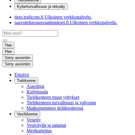
Tietoliikenne
Kyberturvallisuus ja tekoäly
tieto.traficom.fi
Ulkoinen verkkopalvelu.
saavutettavuusvaatimukset.fi
Ulkoinen verkkopalvelu.
Hae
Hae
Siirry asiointiin
Siirry asiointiin
Etusivu
Tieliikenne
Autoilijat
Kuljetusala
Tieliikenteen muut yritykset
Tieliikenteen turvallisuus ja valvonta
Matkustaminen tieliikenteessä
Vesiliikenne
Veneily
Vesiväylät ja satamat
Merikartoitus