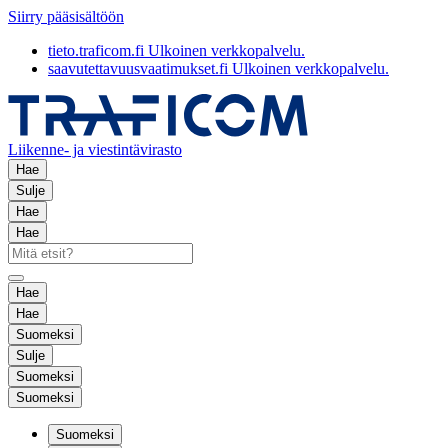
Siirry pääsisältöön
tieto.traficom.fi
Ulkoinen verkkopalvelu.
saavutettavuusvaatimukset.fi
Ulkoinen verkkopalvelu.
Liikenne- ja viestintävirasto
Hae
Sulje
Hae
Hae
Hae
Hae
Suomeksi
Sulje
Suomeksi
Suomeksi
Suomeksi