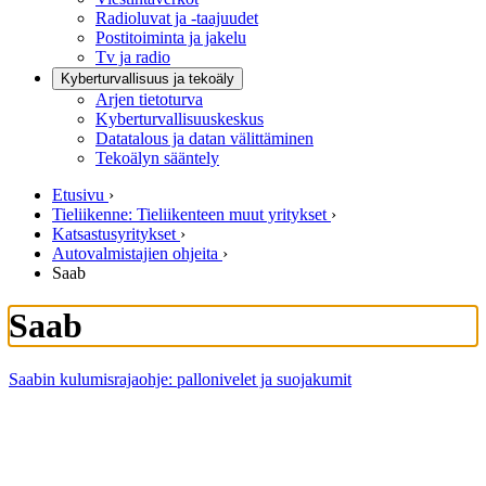
Radioluvat ja -taajuudet
Postitoiminta ja jakelu
Tv ja radio
Kyberturvallisuus ja tekoäly
Arjen tietoturva
Kyberturvallisuuskeskus
Datatalous ja datan välittäminen
Tekoälyn sääntely
Etusivu
›
Tieliikenne: Tieliikenteen muut yritykset
›
Katsastusyritykset
›
Autovalmistajien ohjeita
›
Saab
Saab
Saabin kulumisrajaohje: pallonivelet ja suojakumit