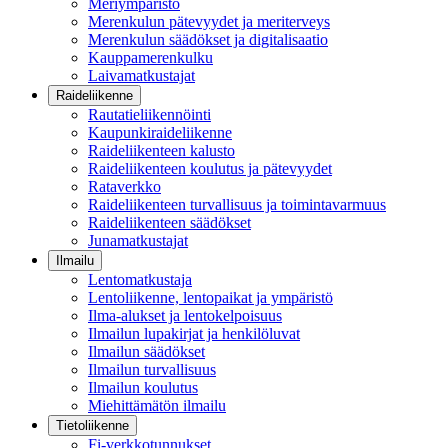
Meriympäristö
Merenkulun pätevyydet ja meriterveys
Merenkulun säädökset ja digitalisaatio
Kauppamerenkulku
Laivamatkustajat
Raideliikenne
Rautatieliikennöinti
Kaupunkiraideliikenne
Raideliikenteen kalusto
Raideliikenteen koulutus ja pätevyydet
Rataverkko
Raideliikenteen turvallisuus ja toimintavarmuus
Raideliikenteen säädökset
Junamatkustajat
Ilmailu
Lentomatkustaja
Lentoliikenne, lentopaikat ja ympäristö
Ilma-alukset ja lentokelpoisuus
Ilmailun lupakirjat ja henkilöluvat
Ilmailun säädökset
Ilmailun turvallisuus
Ilmailun koulutus
Miehittämätön ilmailu
Tietoliikenne
Fi-verkkotunnukset