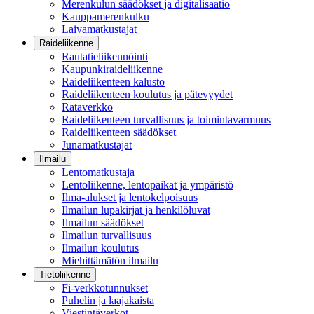
Merenkulun säädökset ja digitalisaatio
Kauppamerenkulku
Laivamatkustajat
Raideliikenne
Rautatieliikennöinti
Kaupunkiraideliikenne
Raideliikenteen kalusto
Raideliikenteen koulutus ja pätevyydet
Rataverkko
Raideliikenteen turvallisuus ja toimintavarmuus
Raideliikenteen säädökset
Junamatkustajat
Ilmailu
Lentomatkustaja
Lentoliikenne, lentopaikat ja ympäristö
Ilma-alukset ja lentokelpoisuus
Ilmailun lupakirjat ja henkilöluvat
Ilmailun säädökset
Ilmailun turvallisuus
Ilmailun koulutus
Miehittämätön ilmailu
Tietoliikenne
Fi-verkkotunnukset
Puhelin ja laajakaista
Viestintäverkot