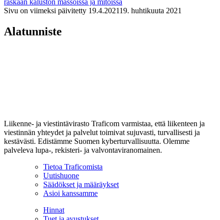
raskaan kaluston massoissa ja mitoissa
Sivu on viimeksi päivitetty
19.4.2021
19. huhtikuuta 2021
Alatunniste
Liikenne- ja viestintävirasto Traficom varmistaa, että liikenteen ja
viestinnän yhteydet ja palvelut toimivat sujuvasti, turvallisesti ja
kestävästi. Edistämme Suomen kyberturvallisuutta. Olemme
palveleva lupa-, rekisteri- ja valvontaviranomainen.
Tietoa Traficomista
Uutishuone
Säädökset ja määräykset
Asioi kanssamme
Hinnat
Tuet ja avustukset