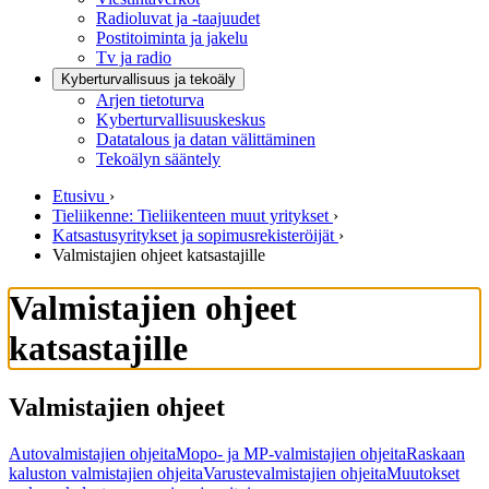
Radioluvat ja -taajuudet
Postitoiminta ja jakelu
Tv ja radio
Kyberturvallisuus ja tekoäly
Arjen tietoturva
Kyberturvallisuuskeskus
Datatalous ja datan välittäminen
Tekoälyn sääntely
Etusivu
›
Tieliikenne: Tieliikenteen muut yritykset
›
Katsastusyritykset ja sopimusrekisteröijät
›
Valmistajien ohjeet katsastajille
Valmistajien ohjeet
katsastajille
Valmistajien ohjeet
Autovalmistajien ohjeita
Mopo- ja MP-valmistajien ohjeita
Raskaan
kaluston valmistajien ohjeita
Varustevalmistajien ohjeita
Muutokset