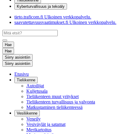
Tietoliikenne
Kyberturvallisuus ja tekoäly
tieto.traficom.fi
Ulkoinen verkkopalvelu.
saavutettavuusvaatimukset.fi
Ulkoinen verkkopalvelu.
Hae
Hae
Siirry asiointiin
Siirry asiointiin
Etusivu
Tieliikenne
Autoilijat
Kuljetusala
Tieliikenteen muut yritykset
Tieliikenteen turvallisuus ja valvonta
Matkustaminen tieliikenteessä
Vesiliikenne
Veneily
Vesiväylät ja satamat
Merikartoitus