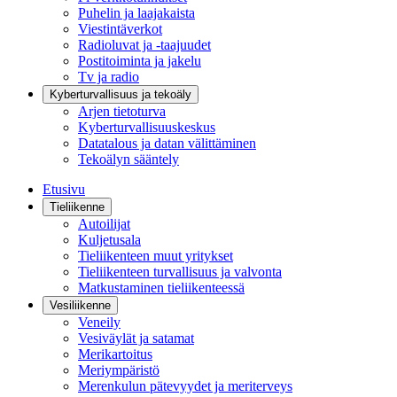
Puhelin ja laajakaista
Viestintäverkot
Radioluvat ja -taajuudet
Postitoiminta ja jakelu
Tv ja radio
Kyberturvallisuus ja tekoäly
Arjen tietoturva
Kyberturvallisuuskeskus
Datatalous ja datan välittäminen
Tekoälyn sääntely
Etusivu
Tieliikenne
Autoilijat
Kuljetusala
Tieliikenteen muut yritykset
Tieliikenteen turvallisuus ja valvonta
Matkustaminen tieliikenteessä
Vesiliikenne
Veneily
Vesiväylät ja satamat
Merikartoitus
Meriympäristö
Merenkulun pätevyydet ja meriterveys