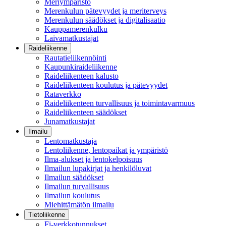
Meriympäristö
Merenkulun pätevyydet ja meriterveys
Merenkulun säädökset ja digitalisaatio
Kauppamerenkulku
Laivamatkustajat
Raideliikenne
Rautatieliikennöinti
Kaupunkiraideliikenne
Raideliikenteen kalusto
Raideliikenteen koulutus ja pätevyydet
Rataverkko
Raideliikenteen turvallisuus ja toimintavarmuus
Raideliikenteen säädökset
Junamatkustajat
Ilmailu
Lentomatkustaja
Lentoliikenne, lentopaikat ja ympäristö
Ilma-alukset ja lentokelpoisuus
Ilmailun lupakirjat ja henkilöluvat
Ilmailun säädökset
Ilmailun turvallisuus
Ilmailun koulutus
Miehittämätön ilmailu
Tietoliikenne
Fi-verkkotunnukset