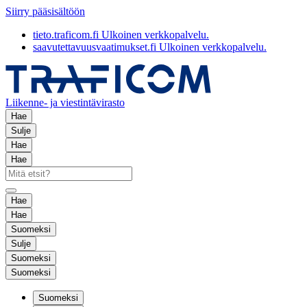
Siirry pääsisältöön
tieto.traficom.fi
Ulkoinen verkkopalvelu.
saavutettavuusvaatimukset.fi
Ulkoinen verkkopalvelu.
Liikenne- ja viestintävirasto
Hae
Sulje
Hae
Hae
Hae
Hae
Suomeksi
Sulje
Suomeksi
Suomeksi
Suomeksi