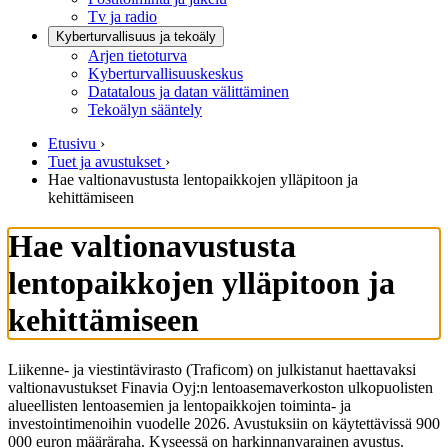
Tv ja radio
Kyberturvallisuus ja tekoäly
Arjen tietoturva
Kyberturvallisuuskeskus
Datatalous ja datan välittäminen
Tekoälyn sääntely
Etusivu
›
Tuet ja avustukset
›
Hae valtionavustusta lentopaikkojen ylläpitoon ja
kehittämiseen
Hae valtionavustusta
lentopaikkojen ylläpitoon ja
kehittämiseen
Liikenne- ja viestintävirasto (Traficom) on julkistanut haettavaksi
valtionavustukset Finavia Oyj:n lentoasemaverkoston ulkopuolisten
alueellisten lentoasemien ja lentopaikkojen toiminta- ja
investointimenoihin vuodelle 2026. Avustuksiin on käytettävissä 900
000 euron määräraha. Kyseessä on harkinnanvarainen avustus.