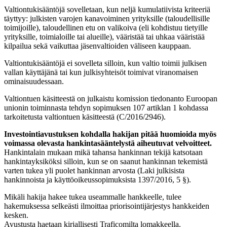
Valtiontukisääntöjä sovelletaan, kun neljä kumulatiivista kriteeriä
täyttyy: julkisten varojen kanavoiminen yrityksille (taloudellisille
toimijoille), taloudellinen etu on valikoiva (eli kohdistuu tietyille
yrityksille, toimialoille tai alueille), vääristää tai uhkaa vääristää
kilpailua sekä vaikuttaa jäsenvaltioiden väliseen kauppaan.
Valtiontukisääntöjä ei sovelleta silloin, kun valtio toimii julkisen
vallan käyttäjänä tai kun julkisyhteisöt toimivat viranomaisen
ominaisuudessaan.
Valtiontuen käsitteestä on julkaistu komission tiedonanto Euroopan
unionin toiminnasta tehdyn sopimuksen 107 artiklan 1 kohdassa
tarkoitetusta valtiontuen käsitteestä (C/2016/2946).
Investointiavustuksen kohdalla hakijan pitää huomioida myös
voimassa olevasta hankintasääntelystä aiheutuvat velvoitteet.
Hankintalain mukaan mikä tahansa hankinnan tekijä katsotaan
hankintayksiköksi silloin, kun se on saanut hankinnan tekemistä
varten tukea yli puolet hankinnan arvosta (Laki julkisista
hankinnoista ja käyttöoikeussopimuksista 1397/2016, 5 §).
Mikäli hakija hakee tukea useammalle hankkeelle, tulee
hakemuksessa selkeästi ilmoittaa priorisointijärjestys hankkeiden
kesken.
Avustusta haetaan kirjallisesti Traficomilta lomakkeella.