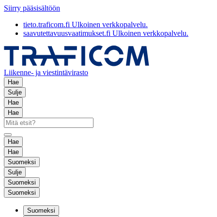
Siirry pääsisältöön
tieto.traficom.fi
Ulkoinen verkkopalvelu.
saavutettavuusvaatimukset.fi
Ulkoinen verkkopalvelu.
Liikenne- ja viestintävirasto
Hae
Sulje
Hae
Hae
Hae
Hae
Suomeksi
Sulje
Suomeksi
Suomeksi
Suomeksi