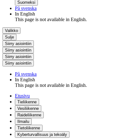
Suomeksi
På svenska
In English
This page is not available in English.
Valikko
Sulje
Siirry asiointiin
Siirry asiointiin
Siirry asiointiin
Siirry asiointiin
På svenska
In English
This page is not available in English.
Etusivu
Tieliikenne
Vesiliikenne
Raideliikenne
Ilmailu
Tietoliikenne
Kyberturvallisuus ja tekoäly