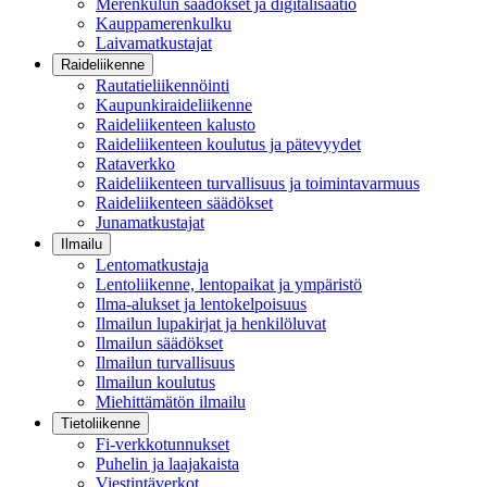
Merenkulun säädökset ja digitalisaatio
Kauppamerenkulku
Laivamatkustajat
Raideliikenne
Rautatieliikennöinti
Kaupunkiraideliikenne
Raideliikenteen kalusto
Raideliikenteen koulutus ja pätevyydet
Rataverkko
Raideliikenteen turvallisuus ja toimintavarmuus
Raideliikenteen säädökset
Junamatkustajat
Ilmailu
Lentomatkustaja
Lentoliikenne, lentopaikat ja ympäristö
Ilma-alukset ja lentokelpoisuus
Ilmailun lupakirjat ja henkilöluvat
Ilmailun säädökset
Ilmailun turvallisuus
Ilmailun koulutus
Miehittämätön ilmailu
Tietoliikenne
Fi-verkkotunnukset
Puhelin ja laajakaista
Viestintäverkot