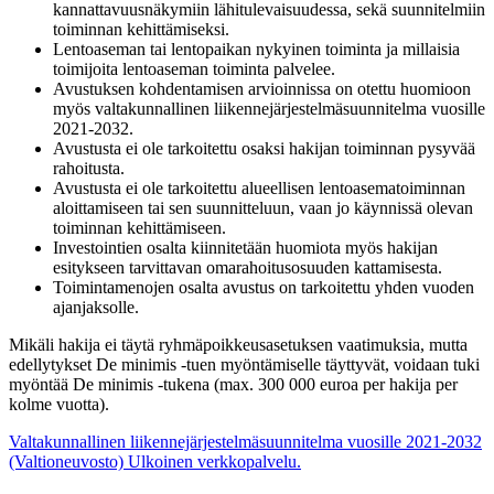
kannattavuusnäkymiin lähitulevaisuudessa, sekä suunnitelmiin
toiminnan kehittämiseksi.
Lentoaseman tai lentopaikan nykyinen toiminta ja millaisia
toimijoita lentoaseman toiminta palvelee.
Avustuksen kohdentamisen arvioinnissa on otettu huomioon
myös valtakunnallinen liikennejärjestelmäsuunnitelma vuosille
2021-2032.
Avustusta ei ole tarkoitettu osaksi hakijan toiminnan pysyvää
rahoitusta.
Avustusta ei ole tarkoitettu alueellisen lentoasematoiminnan
aloittamiseen tai sen suunnitteluun, vaan jo käynnissä olevan
toiminnan kehittämiseen.
Investointien osalta kiinnitetään huomiota myös hakijan
esitykseen tarvittavan omarahoitusosuuden kattamisesta.
Toimintamenojen osalta avustus on tarkoitettu yhden vuoden
ajanjaksolle.
Mikäli hakija ei täytä ryhmäpoikkeusasetuksen vaatimuksia, mutta
edellytykset De minimis -tuen myöntämiselle täyttyvät, voidaan tuki
myöntää De minimis -tukena (max. 300 000 euroa per hakija per
kolme vuotta).
Valtakunnallinen liikennejärjestelmäsuunnitelma vuosille 2021-2032
(Valtioneuvosto)
Ulkoinen verkkopalvelu.