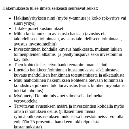
Hakemuksesta tulee ilmetä selkeästi seuraavat seikat:
Hakijan/yrityksen nimi (myös y-tunnus) ja koko (pk-yritys vai
suuri yritys)
Tukikelpoiset kustannukset
Mihin kustannuksiin avustusta haetaan (avustus ei-
taloudelliseen toimintaan, avustus taloudelliseen toimintaan,
avustus investointeihin)
Investointituen kohdalla kuvaus hankkeesta, mukaan lukien
toimenpiteiden alkamis- ja päättymispäivä sekä investoinnin
käyttöikä
Tuen kohteeksi esitetyn hankkeen/toiminnan sijainti
Luettelo hankkeen/toiminnan kustannuksista sekä alustava
kuvaus mahdollisen hankinnan toteuttamisesta ja aikataulusta
Muu mahdollinen hakemuksen kohteena olevaan toimintaan
kohdistuva julkinen tuki tai avustus (esim. kuntien myöntämä
tuki tai rahoitus)
Myönnetyt De minimis -tuet viimeiseltä kolmelta
verovuodelta
Tarvittavan avustuksen määrä ja investointien kohdalla myös
oman rahoituksen osuus (julkisen tuen määrä
ryhmäpoikkeusasetuksen mukaisissa investoinneissa voi olla
enintään 75 prosenttia hankkeen tukikelpoisista
kustannuksista)