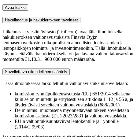
Avaa kaikki
Hakuilmoitus ja hakukierroksen tavoitteet
Liikenne- ja viestintävirasto (Traficom) avaa tällä ilmoituksella
hakukierroksen valtionavustuksista Finavia Oyj:n
lentoasemaverkoston ulkopuolisten alueellisten lentoasemien ja
lentopaikkojen toiminta- ja investointimenoihin. Tällä ilmoituksella
käynnistettävällä hakukierroksella on jaettavana valtion talousarvion
momentilta 31.10.31 900 000 euron määräraha.
Sovellettava oikeudellinen sääntely
Tässä ilmoituksessa tarkoitettuihin valtionavustuksiin sovelletaan:
komission ryhmäpoikkeusasetusta (EU) 651/2014 sellaisena
kuin se on muutettu ja erityisesti sen artikloita 1–12 ja 56 a, ja
täydentävästi soveltaen valtionavustuslakia (688/2001).
De minimis -muotoisena myönnettävään tukeen sovelletaan
komission asetusta (EU) 2023/2831 ja valtionavustuslakia.
EU:n valtiontukisuuntaviivat lentokentille ja –yhtiöille
(2014/C 99/03)