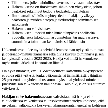
Tilinumero, jolle mahdollinen avustus toivotaan maksettavan
Hakemuksessa on ilmoitettava sähköinen yhteystieto, johon
päätökset sekä muut tiedot ja tiedustelut toimitetaan
Ilmoittamalla sähköisen yhteystiedon, hakija hyväksyy
päätösten ja muiden tietojen ja tiedustelujen toimittamisen
sähköisesti
Hakemus on vahvistettava
Hakemuksen liitteeksi tulee liittää tilinpäätös edelliseltä
vuodelta, sekä liiketoimintasuunnitelma, tai muu vastaava
suunnitelma toiminnan kehittämisestä lähivuosina
Hakemuksessa tulee myös selvittää lentoaseman nykyistä toimintaa
ja operaatio-/matkustajamääriä sekä tiivis kuvaus toiminnasta ja sen
kehityksestä vuosina 2023-2025. Hakija voi liittää hakemukseen
myös muita tärkeäksi katsomiaan liitteitä.
On hyvä huomata, että EU-oikeudellisesti katsottuna pk-yrityksenä
ei voida pitää yritystä, jonka pääomasta tai äänimäärästä vähintään
25 prosenttia on yhden tai useamman yksin tai yhdessä toimivan
julkisyhteisön tai -laitoksen hallinnassa. Tällöin kyse on siis suuresta
yrityksestä.
Hakijan tulee hakemuksessaan vahvistaa
, että hakija ei ole
taloudellisissa vaikeuksissa tai insolvenssimenettelyn kohteena, eikä
myöskään valtiontukia koskevan takaisinperintämenettelyn kohteena