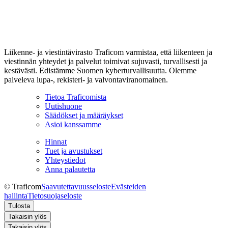
Liikenne- ja viestintävirasto Traficom varmistaa, että liikenteen ja
viestinnän yhteydet ja palvelut toimivat sujuvasti, turvallisesti ja
kestävästi. Edistämme Suomen kyberturvallisuutta. Olemme
palveleva lupa-, rekisteri- ja valvontaviranomainen.
Tietoa Traficomista
Uutishuone
Säädökset ja määräykset
Asioi kanssamme
Hinnat
Tuet ja avustukset
Yhteystiedot
Anna palautetta
© Traficom
Saavutettavuusseloste
Evästeiden
hallinta
Tietosuojaseloste
Tulosta
Takaisin ylös
Takaisin ylös