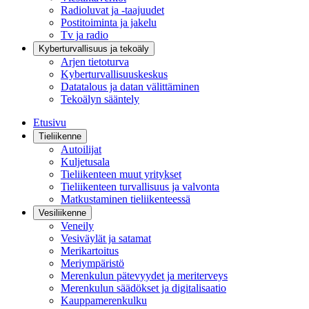
Radioluvat ja -taajuudet
Postitoiminta ja jakelu
Tv ja radio
Kyberturvallisuus ja tekoäly
Arjen tietoturva
Kyberturvallisuuskeskus
Datatalous ja datan välittäminen
Tekoälyn sääntely
Etusivu
Tieliikenne
Autoilijat
Kuljetusala
Tieliikenteen muut yritykset
Tieliikenteen turvallisuus ja valvonta
Matkustaminen tieliikenteessä
Vesiliikenne
Veneily
Vesiväylät ja satamat
Merikartoitus
Meriympäristö
Merenkulun pätevyydet ja meriterveys
Merenkulun säädökset ja digitalisaatio
Kauppamerenkulku