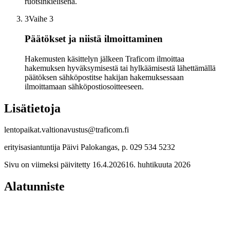
ruotsinkielisenä.
3
Vaihe 3
Päätökset ja niistä ilmoittaminen
Hakemusten käsittelyn jälkeen Traficom ilmoittaa
hakemuksen hyväksymisestä tai hylkäämisestä lähettämällä
päätöksen sähköpostitse hakijan hakemuksessaan
ilmoittamaan sähköpostiosoitteeseen.
Lisätietoja
lentopaikat.valtionavustus@traficom.fi
erityisasiantuntija Päivi Palokangas, p. 029 534 5232
Sivu on viimeksi päivitetty
16.4.2026
16. huhtikuuta 2026
Alatunniste