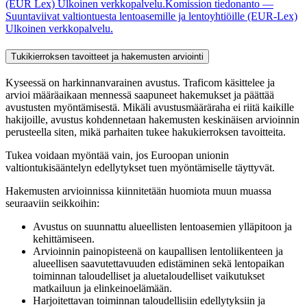
(EUR Lex)
Ulkoinen verkkopalvelu.
Komission tiedonanto —
Suuntaviivat valtiontuesta lentoasemille ja lentoyhtiöille (EUR-Lex)
Ulkoinen verkkopalvelu.
Tukikierroksen tavoitteet ja hakemusten arviointi
Kyseessä on harkinnanvarainen avustus. Traficom käsittelee ja
arvioi määräaikaan mennessä saapuneet hakemukset ja päättää
avustusten myöntämisestä. Mikäli avustusmääräraha ei riitä kaikille
hakijoille, avustus kohdennetaan hakemusten keskinäisen arvioinnin
perusteella siten, mikä parhaiten tukee hakukierroksen tavoitteita.
Tukea voidaan myöntää vain, jos Euroopan unionin
valtiontukisääntelyn edellytykset tuen myöntämiselle täyttyvät.
Hakemusten arvioinnissa kiinnitetään huomiota muun muassa
seuraaviin seikkoihin:
Avustus on suunnattu alueellisten lentoasemien ylläpitoon ja
kehittämiseen.
Arvioinnin painopisteenä on kaupallisen lentoliikenteen ja
alueellisen saavutettavuuden edistäminen sekä lentopaikan
toiminnan taloudelliset ja aluetaloudelliset vaikutukset
matkailuun ja elinkeinoelämään.
Harjoitettavan toiminnan taloudellisiin edellytyksiin ja