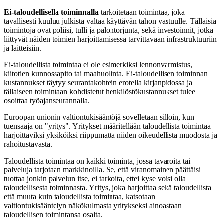
Ei-taloudellisella toiminnalla
tarkoitetaan toimintaa, joka
tavallisesti kuuluu julkista valtaa käyttävän tahon vastuulle. Tällaisia
toimintoja ovat poliisi, tulli ja palontorjunta, sekä investoinnit, jotka
liittyvät näiden toimien harjoittamisessa tarvittavaan infrastruktuuriin
ja laitteisiin.
Ei-taloudellista toimintaa ei ole esimerkiksi lennonvarmistus,
kiitotien kunnossapito tai maahuolinta. Ei-taloudellisen toiminnan
kustannukset täytyy seurantakohtein erotella kirjanpidossa ja
tällaiseen toimintaan kohdistetut henkilöstökustannukset tulee
osoittaa työajanseurannalla.
Euroopan unionin valtiontukisääntöjä sovelletaan silloin, kun
tuensaaja on "yritys". Yritykset määritellään taloudellista toimintaa
harjoittaviksi yksiköiksi riippumatta niiden oikeudellista muodosta ja
rahoitustavasta.
Taloudellista toimintaa on kaikki toiminta, jossa tavaroita tai
palveluja tarjotaan markkinoilla. Se, että viranomainen päättäisi
tuottaa jonkin palvelun itse, ei tarkoita, ettei kyse voisi olla
taloudellisesta toiminnasta. Yritys, joka harjoittaa sekä taloudellista
että muuta kuin taloudellista toimintaa, katsotaan
valtiontukisääntelyn näkökulmasta yritykseksi ainoastaan
taloudellisen toimintansa osalta.