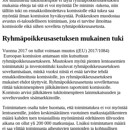
Jos suunniteltu tukitoimenpide ei täytä ryhmäpoikkeusasetuksen
mukaisia ehtoja tai sitä ei voi myöntää De minimis -tukena, niin
tällöin tuki on ennakkoilmoitettava komissiolle eikä tukea saa
myöntää ilman komission hyväksyntää. Poikkeuksen muodostaa
avustus ei-taloudelliseen toimintaan, jota ei tarvitse ilmoittaa
komissiolle eikä siihen sovelleta ryhmäpoikkeusasetusta.
Ryhmäpoikkeusasetuksen mukainen tuki
Vuonna 2017 on tullut voimaan muutos ((EU) 2017/1084)
Euroopan komission antamaan niin kutsuttuun
ryhmäpoikkeusasetukseen. Muutoksen myötä pienten lentoasemien
toimintatuki ja investointituki kuuluvat ryhmäpoikkeusasetuksen
soveltamisalaan, minkä vuoksi niistä ei enää tarvitse tehdä
ennakkoilmoitusta komissiolle, jos ryhmäpoikkeusasetuksen
mukaiset ehdot täyttyvät. Ryhmäpoikkeusasetusta sovellettaessa
riittää tukitoimenpiteen jälkikäteinen raportointi komissiolle.
Komissio arvioi jälkikäteen tukitoimenpiteen lainmukaisuuden ja
soveltuvuuden sisämarkkinoille.
Toimintatuen osalta tulee huomata, että toimintatukea ei voi myöntää
lentoasemille, joiden keskimääräinen vuotuinen matkustajaliikenteen
määrä kahden tuen tosiasiallista myöntämistä edeltäneen tilivuoden
aikana on ollut yli 200 000 matkustajaa. Lisäksi toimintatuen määrä
ei saa ylittää toiminnasta aiheutuvien tappioiden ja kohtuullisen