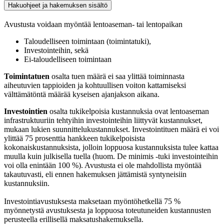
Hakuohjeet ja hakemuksen sisältö
Avustusta voidaan myöntää lentoaseman- tai lentopaikan
Taloudelliseen toimintaan (toimintatuki),
Investointeihin, sekä
Ei-taloudelliseen toimintaan
Toimintatuen
osalta tuen määrä ei saa ylittää toiminnasta
aiheutuvien tappioiden ja kohtuullisen voiton kattamiseksi
välttämätöntä määrää kyseisen ajanjakson aikana.
Investointien
osalta tukikelpoisia kustannuksia ovat lentoaseman
infrastruktuuriin tehtyihin investointeihin liittyvät kustannukset,
mukaan lukien suunnittelukustannukset. Investointituen määrä ei voi
ylittää 75 prosenttia hankkeen tukikelpoisista
kokonaiskustannuksista, jolloin loppuosa kustannuksista tulee kattaa
muulla kuin julkisella tuella (huom. De minimis -tuki investointeihin
voi olla enintään 100 %). Avustusta ei ole mahdollista myöntää
takautuvasti, eli ennen hakemuksen jättämistä syntyneisiin
kustannuksiin.
Investointiavustuksesta maksetaan myöntöhetkellä 75 %
myönnetystä avustuksesta ja loppuosa toteutuneiden kustannusten
perusteella erillisellä maksatushakemuksella.