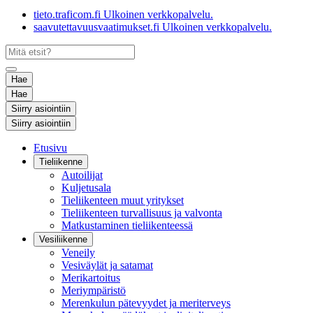
tieto.traficom.fi
Ulkoinen verkkopalvelu.
saavutettavuusvaatimukset.fi
Ulkoinen verkkopalvelu.
Hae
Hae
Siirry asiointiin
Siirry asiointiin
Etusivu
Tieliikenne
Autoilijat
Kuljetusala
Tieliikenteen muut yritykset
Tieliikenteen turvallisuus ja valvonta
Matkustaminen tieliikenteessä
Vesiliikenne
Veneily
Vesiväylät ja satamat
Merikartoitus
Meriympäristö
Merenkulun pätevyydet ja meriterveys