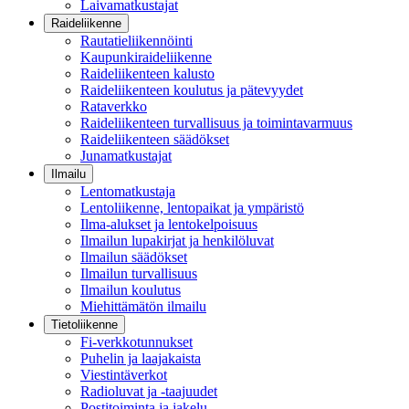
Laivamatkustajat
Raideliikenne
Rautatieliikennöinti
Kaupunkiraideliikenne
Raideliikenteen kalusto
Raideliikenteen koulutus ja pätevyydet
Rataverkko
Raideliikenteen turvallisuus ja toimintavarmuus
Raideliikenteen säädökset
Junamatkustajat
Ilmailu
Lentomatkustaja
Lentoliikenne, lentopaikat ja ympäristö
Ilma-alukset ja lentokelpoisuus
Ilmailun lupakirjat ja henkilöluvat
Ilmailun säädökset
Ilmailun turvallisuus
Ilmailun koulutus
Miehittämätön ilmailu
Tietoliikenne
Fi-verkkotunnukset
Puhelin ja laajakaista
Viestintäverkot
Radioluvat ja -taajuudet
Postitoiminta ja jakelu