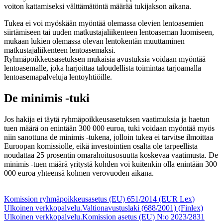
voiton kattamiseksi välttämätöntä määrää tukijakson aikana.
Tukea ei voi myöskään myöntää olemassa olevien lentoasemien
siirtämiseen tai uuden matkustajaliikenteen lentoaseman luomiseen,
mukaan lukien olemassa olevan lentokentän muuttaminen
matkustajaliikenteen lentoasemaksi.
Ryhmäpoikkeusasetuksen mukaisia avustuksia voidaan myöntää
lentoasemalle, joka harjoittaa taloudellista toimintaa tarjoamalla
lentoasemapalveluja lentoyhtiöille.
De minimis -tuki
Jos hakija ei täytä ryhmäpoikkeusasetuksen vaatimuksia ja haetun
tuen määrä on enintään 300 000 euroa, tuki voidaan myöntää myös
niin sanottuna de minimis -tukena, jolloin tukea ei tarvitse ilmoittaa
Euroopan komissiolle, eikä investointien osalta ole tarpeellista
noudattaa 25 prosentin omarahoitusosuutta koskevaa vaatimusta. De
minimis -tuen määrä yritystä kohden voi kuitenkin olla enintään 300
000 euroa yhteensä kolmen verovuoden aikana.
Komission ryhmäpoikkeusasetus (EU) 651/2014 (EUR Lex)
Ulkoinen verkkopalvelu.
Valtionavustuslaki (688/2001) (Finlex)
Ulkoinen verkkopalvelu.
Komission asetus (EU) N:o 2023/2831