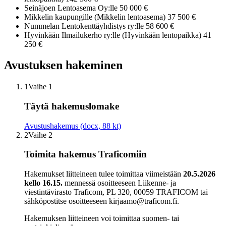
Seinäjoen Lentoasema Oy:lle 50 000 €
Mikkelin kaupungille (Mikkelin lentoasema) 37 500 €
Nummelan Lentokenttäyhdistys ry:lle 58 600 €
Hyvinkään Ilmailukerho ry:lle (Hyvinkään lentopaikka) 41
250 €
Avustuksen hakeminen
1
Vaihe 1
Täytä hakemuslomake
Avustushakemus (docx, 88 kt)
2
Vaihe 2
Toimita hakemus Traficomiin
Hakemukset liitteineen tulee toimittaa viimeistään
20.5.2026
kello 16.15.
mennessä osoitteeseen Liikenne- ja
viestintävirasto Traficom, PL 320, 00059 TRAFICOM tai
sähköpostitse osoitteeseen kirjaamo@traficom.fi.
Hakemuksen liitteineen voi toimittaa suomen- tai