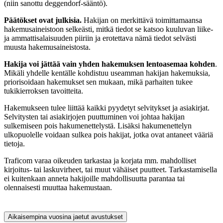
(niin sanottu deggendorf-sääntö).
Päätökset ovat julkisia.
Hakijan on merkittävä toimittamaansa
hakemusaineistoon selkeästi, mitkä tiedot se katsoo kuuluvan liike-
ja ammattisalaisuuden piiriin ja erotettava nämä tiedot selvästi
muusta hakemusaineistosta.
Hakija voi jättää vain yhden hakemuksen lentoasemaa kohden
.
Mikäli yhdelle kentälle kohdistuu useamman hakijan hakemuksia,
priorisoidaan hakemukset sen mukaan, mikä parhaiten tukee
tukikierroksen tavoitteita.
Hakemukseen tulee liittää kaikki pyydetyt selvitykset ja asiakirjat.
Selvitysten tai asiakirjojen puuttuminen voi johtaa hakijan
sulkemiseen pois hakumenettelystä. Lisäksi hakumenettelyn
ulkopuolelle voidaan sulkea pois hakijat, jotka ovat antaneet vääriä
tietoja.
Traficom varaa oikeuden tarkastaa ja korjata mm. mahdolliset
kirjoitus- tai laskuvirheet, tai muut vähäiset puutteet. Tarkastamisella
ei kuitenkaan anneta hakijoille mahdollisuutta parantaa tai
olennaisesti muuttaa hakemustaan.
Aikaisempina vuosina jaetut avustukset