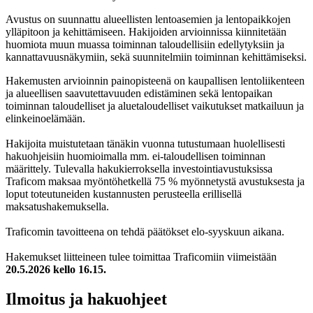
Avustus on suunnattu alueellisten lentoasemien ja lentopaikkojen
ylläpitoon ja kehittämiseen. Hakijoiden arvioinnissa kiinnitetään
huomiota muun muassa toiminnan taloudellisiin edellytyksiin ja
kannattavuusnäkymiin, sekä suunnitelmiin toiminnan kehittämiseksi.
Hakemusten arvioinnin painopisteenä on kaupallisen lentoliikenteen
ja alueellisen saavutettavuuden edistäminen sekä lentopaikan
toiminnan taloudelliset ja aluetaloudelliset vaikutukset matkailuun ja
elinkeinoelämään.
Hakijoita muistutetaan tänäkin vuonna tutustumaan huolellisesti
hakuohjeisiin huomioimalla mm. ei-taloudellisen toiminnan
määrittely. Tulevalla hakukierroksella investointiavustuksissa
Traficom maksaa myöntöhetkellä 75 % myönnetystä avustuksesta ja
loput toteutuneiden kustannusten perusteella erillisellä
maksatushakemuksella.
Traficomin tavoitteena on tehdä päätökset elo-syyskuun aikana.
Hakemukset liitteineen tulee toimittaa Traficomiin viimeistään
20.5.2026 kello 16.15.
Ilmoitus ja hakuohjeet