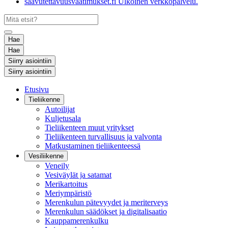
saavutettavuusvaatimukset.fi
Ulkoinen verkkopalvelu.
Hae
Hae
Siirry asiointiin
Siirry asiointiin
Etusivu
Tieliikenne
Autoilijat
Kuljetusala
Tieliikenteen muut yritykset
Tieliikenteen turvallisuus ja valvonta
Matkustaminen tieliikenteessä
Vesiliikenne
Veneily
Vesiväylät ja satamat
Merikartoitus
Meriympäristö
Merenkulun pätevyydet ja meriterveys
Merenkulun säädökset ja digitalisaatio
Kauppamerenkulku