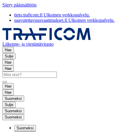
Siirry pääsisältöön
tieto.traficom.fi
Ulkoinen verkkopalvelu.
saavutettavuusvaatimukset.fi
Ulkoinen verkkopalvelu.
Liikenne- ja viestintävirasto
Hae
Sulje
Hae
Hae
Hae
Hae
Suomeksi
Sulje
Suomeksi
Suomeksi
Suomeksi