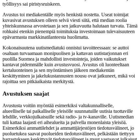
työllisyys sai piristysruiskeen.
Avustus toi mediakentälle myös henkistä nostetta. Useat toimijat
kuvasivat avustuksen olleen selvä viesti siitä, että median roolia
yhteiskunnassa arvostetaan ja sen jatkuvuutta halutaan turvata. Tämä
rohkaisi etenkin pienempiä toimituksia investoimaan tulevaisuuteen
epävarmasta markkinatilanteesta huolimatta.
Kokonaisuutena uutismediatuki onnistui tavoitteessaan: se auttoi
osaltaan turvaamaan monipuolisen ja kattavan uutistarjonnan eri
puolilla Suomea ja mahdollisti investointeja, joiden vaikutukset
kantavat pidemmälle kuin avustusvuosi. Avustus oli luonteeltaan
kertaluonteinen ja sen myöntämisen jälkeen mediakentän
keskittyminen ja jakelukustannusten nousu ovat jatkuneet, mikä voi
rajoittaa sen pitkäaikaista merkitystä.
Avustuksen saajat
Avustusta voitiin myöntää esimerkiksi valtakunnalliselle,
alueelliselle tai paikalliselle yleisölle suunnatuille uutisia tuottaville
lehdille, verkkojulkaisuille sekä radio- ja tv-kanaville. Uutismedian
tuli kattaa laajasti eri aihealueita ja palvella monenlaista yleisöä.
Esimerkiksi ammattilehdet ja ammattijärjestöjen tiedotusvälineet, jo
puoluetukea saavat puolueiden tiedotusvälineet, pelkästään tiettyyn
harrastukseen keskittyvät tiedotusvälineet ja muut vastaavat julkaisut