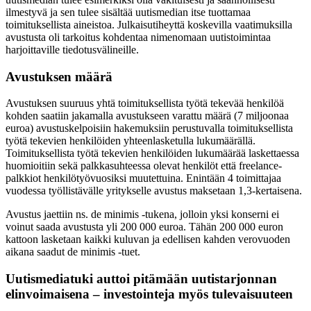
ilmestyvä ja sen tulee sisältää uutismedian itse tuottamaa
toimituksellista aineistoa. Julkaisutiheyttä koskevilla vaatimuksilla
avustusta oli tarkoitus kohdentaa nimenomaan uutistoimintaa
harjoittaville tiedotusvälineille.
Avustuksen määrä
Avustuksen suuruus yhtä toimituksellista työtä tekevää henkilöä
kohden saatiin jakamalla avustukseen varattu määrä (7 miljoonaa
euroa) avustuskelpoisiin hakemuksiin perustuvalla toimituksellista
työtä tekevien henkilöiden yhteenlasketulla lukumäärällä.
Toimituksellista työtä tekevien henkilöiden lukumäärää laskettaessa
huomioitiin sekä palkkasuhteessa olevat henkilöt että freelance-
palkkiot henkilötyövuosiksi muutettuina. Enintään 4 toimittajaa
vuodessa työllistävälle yritykselle avustus maksetaan 1,3-kertaisena.
Avustus jaettiin ns. de minimis -tukena, jolloin yksi konserni ei
voinut saada avustusta yli 200 000 euroa. Tähän 200 000 euron
kattoon lasketaan kaikki kuluvan ja edellisen kahden verovuoden
aikana saadut de minimis -tuet.
Uutismediatuki auttoi pitämään uutistarjonnan
elinvoimaisena – investointeja myös tulevaisuuteen