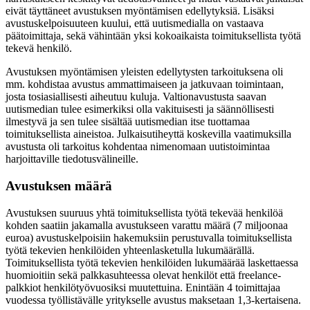
eivät täyttäneet avustuksen myöntämisen edellytyksiä. Lisäksi
avustuskelpoisuuteen kuului, että uutismedialla on vastaava
päätoimittaja, sekä vähintään yksi kokoaikaista toimituksellista työtä
tekevä henkilö.
Avustuksen myöntämisen yleisten edellytysten tarkoituksena oli
mm. kohdistaa avustus ammattimaiseen ja jatkuvaan toimintaan,
josta tosiasiallisesti aiheutuu kuluja. Valtionavustusta saavan
uutismedian tulee esimerkiksi olla vakituisesti ja säännöllisesti
ilmestyvä ja sen tulee sisältää uutismedian itse tuottamaa
toimituksellista aineistoa. Julkaisutiheyttä koskevilla vaatimuksilla
avustusta oli tarkoitus kohdentaa nimenomaan uutistoimintaa
harjoittaville tiedotusvälineille.
Avustuksen määrä
Avustuksen suuruus yhtä toimituksellista työtä tekevää henkilöä
kohden saatiin jakamalla avustukseen varattu määrä (7 miljoonaa
euroa) avustuskelpoisiin hakemuksiin perustuvalla toimituksellista
työtä tekevien henkilöiden yhteenlasketulla lukumäärällä.
Toimituksellista työtä tekevien henkilöiden lukumäärää laskettaessa
huomioitiin sekä palkkasuhteessa olevat henkilöt että freelance-
palkkiot henkilötyövuosiksi muutettuina. Enintään 4 toimittajaa
vuodessa työllistävälle yritykselle avustus maksetaan 1,3-kertaisena.