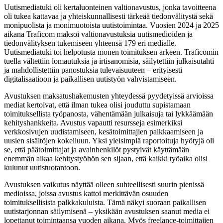
Uutismediatuki oli kertaluonteinen valtionavustus, jonka tavoitteena
oli tukea kattavaa ja yhteiskunnallisesti tärkeää tiedonvälitystä sekä
monipuolista ja monimuotoista uutistoimintaa. Vuosien 2024 ja 2025
aikana Traficom maksoi valtionavustuksia uutismedioiden ja
tiedonvälityksen tukemiseen yhteensä 179 eri medialle.
Uutismediatuki toi helpotusta monen toimituksen arkeen. Traficomin
tuella vältettiin lomautuksia ja irtisanomisia, säilytettiin julkaisutahti
ja mahdollistettiin panostuksia tulevaisuuteen – erityisesti
digitalisaatioon ja paikallisen uutistyön vahvistamiseen.
Avustuksen maksatushakemusten yhteydessä pyydetyissä arvioissa
mediat kertoivat, että ilman tukea olisi jouduttu supistamaan
toimituksellista työpanosta, vähentämään julkaisuja tai lykkäämään
kehityshankkeita. Avustus vapautti resursseja esimerkiksi
verkkosivujen uudistamiseen, kesätoimittajien palkkaamiseen ja
uusien sisältöjen kokeiluun. Yksi yleisimpiä raportoituja hyötyjä oli
se, että päätoimittajat ja avainhenkilöt pystyivät käyttämään
enemmän aikaa kehitystyöhön sen sijaan, että kaikki työaika olisi
kulunut uutistuotantoon.
Avustuksen vaikutus näyttää olleen suhteellisesti suurin pienissä
medioissa, joissa avustus kattoi merkittävän osuuden
toimituksellisista palkkakuluista. Tämä näkyi suoraan paikallisen
uutistarjonnan säilymisenä – yksikään avustuksen saanut media ei
lopettanut toimintaansa vuoden aikana. Myös freelance-toimittajien