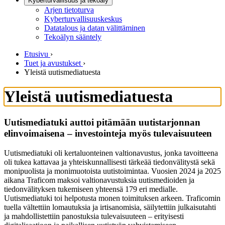
Kyberturvallisuus ja tekoäly
Arjen tietoturva
Kyberturvallisuuskeskus
Datatalous ja datan välittäminen
Tekoälyn sääntely
Etusivu
›
Tuet ja avustukset
›
Yleistä uutismediatuesta
Yleistä uutismediatuesta
Uutismediatuki auttoi pitämään uutistarjonnan
elinvoimaisena – investointeja myös tulevaisuuteen
Uutismediatuki oli kertaluonteinen valtionavustus, jonka tavoitteena
oli tukea kattavaa ja yhteiskunnallisesti tärkeää tiedonvälitystä sekä
monipuolista ja monimuotoista uutistoimintaa. Vuosien 2024 ja 2025
aikana Traficom maksoi valtionavustuksia uutismedioiden ja
tiedonvälityksen tukemiseen yhteensä 179 eri medialle.
Uutismediatuki toi helpotusta monen toimituksen arkeen. Traficomin
tuella vältettiin lomautuksia ja irtisanomisia, säilytettiin julkaisutahti
ja mahdollistettiin panostuksia tulevaisuuteen – erityisesti