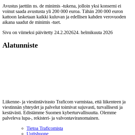
Avustus jaettiin ns. de minimis -tukena, jolloin yksi konserni ei
voinut saada avustusta yli 200 000 euroa. Tähän 200 000 euron
kattoon lasketaan kaikki kuluvan ja edellisen kahden verovuoden
aikana saadut de minimis -tuet.
Sivu on viimeksi päivitetty
24.2.2026
24. helmikuuta 2026
Alatunniste
Liikenne- ja viestintävirasto Traficom varmistaa, että liikenteen ja
viestinnän yhteydet ja palvelut toimivat sujuvasti, turvallisesti ja
kestävästi. Edistämme Suomen kyberturvallisuutta. Olemme
palveleva lupa-, rekisteri- ja valvontaviranomainen.
Tietoa Traficomista
Uutishuone