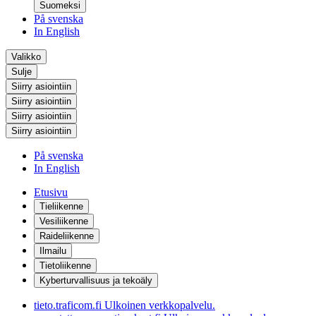
Suomeksi
På svenska
In English
Valikko
Sulje
Siirry asiointiin
Siirry asiointiin
Siirry asiointiin
Siirry asiointiin
På svenska
In English
Etusivu
Tieliikenne
Vesiliikenne
Raideliikenne
Ilmailu
Tietoliikenne
Kyberturvallisuus ja tekoäly
tieto.traficom.fi
Ulkoinen verkkopalvelu.