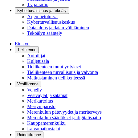
Tv ja radio
Kyberturvallisuus ja tekoäly
Arjen tietoturva
Kyberturvallisuuskeskus
Datatalous ja datan välittäminen
Tekoälyn sääntely
Etusivu
Tieliikenne
Autoilijat
Kuljetusala
Tieliikenteen muut yritykset
Tieliikenteen turvallisuus ja valvonta
Matkustaminen tieliikenteessä
Vesiliikenne
Veneily
Vesiväylät ja satamat
Merikartoitus
Meriympäristö
Merenkulun pätevyydet ja meriterveys
Merenkulun säädökset ja digitalisaatio
Kauppamerenkulku
Laivamatkustajat
Raideliikenne