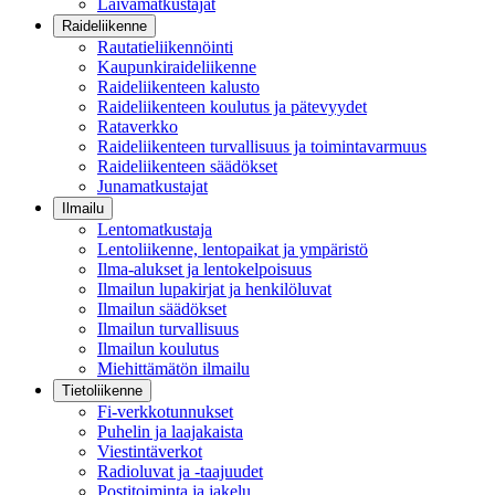
Laivamatkustajat
Raideliikenne
Rautatieliikennöinti
Kaupunkiraideliikenne
Raideliikenteen kalusto
Raideliikenteen koulutus ja pätevyydet
Rataverkko
Raideliikenteen turvallisuus ja toimintavarmuus
Raideliikenteen säädökset
Junamatkustajat
Ilmailu
Lentomatkustaja
Lentoliikenne, lentopaikat ja ympäristö
Ilma-alukset ja lentokelpoisuus
Ilmailun lupakirjat ja henkilöluvat
Ilmailun säädökset
Ilmailun turvallisuus
Ilmailun koulutus
Miehittämätön ilmailu
Tietoliikenne
Fi-verkkotunnukset
Puhelin ja laajakaista
Viestintäverkot
Radioluvat ja -taajuudet
Postitoiminta ja jakelu