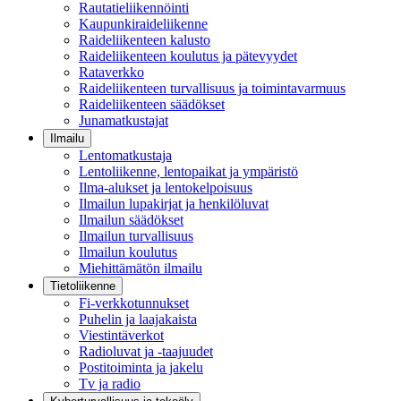
Rautatieliikennöinti
Kaupunkiraideliikenne
Raideliikenteen kalusto
Raideliikenteen koulutus ja pätevyydet
Rataverkko
Raideliikenteen turvallisuus ja toimintavarmuus
Raideliikenteen säädökset
Junamatkustajat
Ilmailu
Lentomatkustaja
Lentoliikenne, lentopaikat ja ympäristö
Ilma-alukset ja lentokelpoisuus
Ilmailun lupakirjat ja henkilöluvat
Ilmailun säädökset
Ilmailun turvallisuus
Ilmailun koulutus
Miehittämätön ilmailu
Tietoliikenne
Fi-verkkotunnukset
Puhelin ja laajakaista
Viestintäverkot
Radioluvat ja -taajuudet
Postitoiminta ja jakelu
Tv ja radio