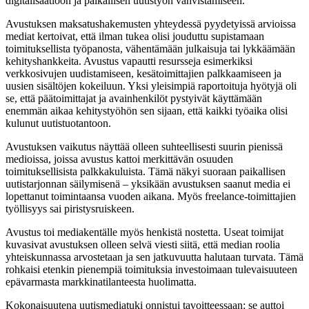
digitalisaatioon ja paikallisen uutistyön vahvistamiseen.
Avustuksen maksatushakemusten yhteydessä pyydetyissä arvioissa
mediat kertoivat, että ilman tukea olisi jouduttu supistamaan
toimituksellista työpanosta, vähentämään julkaisuja tai lykkäämään
kehityshankkeita. Avustus vapautti resursseja esimerkiksi
verkkosivujen uudistamiseen, kesätoimittajien palkkaamiseen ja
uusien sisältöjen kokeiluun. Yksi yleisimpiä raportoituja hyötyjä oli
se, että päätoimittajat ja avainhenkilöt pystyivät käyttämään
enemmän aikaa kehitystyöhön sen sijaan, että kaikki työaika olisi
kulunut uutistuotantoon.
Avustuksen vaikutus näyttää olleen suhteellisesti suurin pienissä
medioissa, joissa avustus kattoi merkittävän osuuden
toimituksellisista palkkakuluista. Tämä näkyi suoraan paikallisen
uutistarjonnan säilymisenä – yksikään avustuksen saanut media ei
lopettanut toimintaansa vuoden aikana. Myös freelance-toimittajien
työllisyys sai piristysruiskeen.
Avustus toi mediakentälle myös henkistä nostetta. Useat toimijat
kuvasivat avustuksen olleen selvä viesti siitä, että median roolia
yhteiskunnassa arvostetaan ja sen jatkuvuutta halutaan turvata. Tämä
rohkaisi etenkin pienempiä toimituksia investoimaan tulevaisuuteen
epävarmasta markkinatilanteesta huolimatta.
Kokonaisuutena uutismediatuki onnistui tavoitteessaan: se auttoi