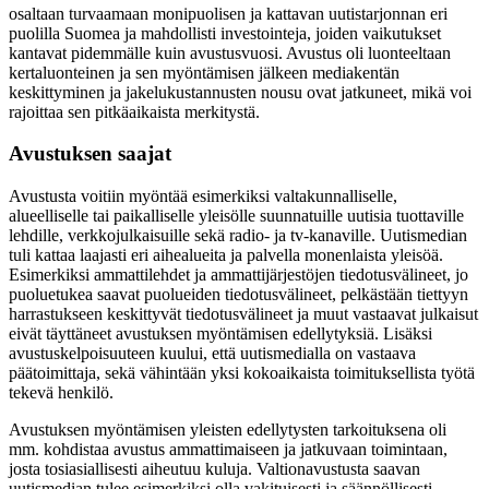
osaltaan turvaamaan monipuolisen ja kattavan uutistarjonnan eri
puolilla Suomea ja mahdollisti investointeja, joiden vaikutukset
kantavat pidemmälle kuin avustusvuosi. Avustus oli luonteeltaan
kertaluonteinen ja sen myöntämisen jälkeen mediakentän
keskittyminen ja jakelukustannusten nousu ovat jatkuneet, mikä voi
rajoittaa sen pitkäaikaista merkitystä.
Avustuksen saajat
Avustusta voitiin myöntää esimerkiksi valtakunnalliselle,
alueelliselle tai paikalliselle yleisölle suunnatuille uutisia tuottaville
lehdille, verkkojulkaisuille sekä radio- ja tv-kanaville. Uutismedian
tuli kattaa laajasti eri aihealueita ja palvella monenlaista yleisöä.
Esimerkiksi ammattilehdet ja ammattijärjestöjen tiedotusvälineet, jo
puoluetukea saavat puolueiden tiedotusvälineet, pelkästään tiettyyn
harrastukseen keskittyvät tiedotusvälineet ja muut vastaavat julkaisut
eivät täyttäneet avustuksen myöntämisen edellytyksiä. Lisäksi
avustuskelpoisuuteen kuului, että uutismedialla on vastaava
päätoimittaja, sekä vähintään yksi kokoaikaista toimituksellista työtä
tekevä henkilö.
Avustuksen myöntämisen yleisten edellytysten tarkoituksena oli
mm. kohdistaa avustus ammattimaiseen ja jatkuvaan toimintaan,
josta tosiasiallisesti aiheutuu kuluja. Valtionavustusta saavan
uutismedian tulee esimerkiksi olla vakituisesti ja säännöllisesti