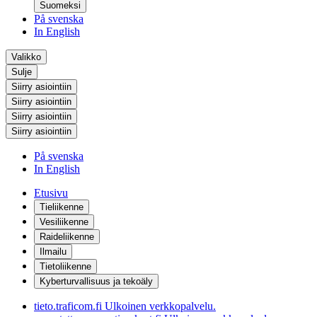
Suomeksi
På svenska
In English
Valikko
Sulje
Siirry asiointiin
Siirry asiointiin
Siirry asiointiin
Siirry asiointiin
På svenska
In English
Etusivu
Tieliikenne
Vesiliikenne
Raideliikenne
Ilmailu
Tietoliikenne
Kyberturvallisuus ja tekoäly
tieto.traficom.fi
Ulkoinen verkkopalvelu.