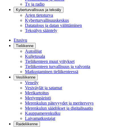
Tv ja radio
Kyberturvallisuus ja tekoäly
Arjen tietoturva
Kyberturvallisuuskeskus
Datatalous ja datan välittäminen
Tekoälyn sääntely
Etusivu
Tieliikenne
Autoilijat
Kuljetusala
Tieliikenteen muut yritykset
Tieliikenteen turvallisuus ja valvonta
Matkustaminen tieliikenteessä
Vesiliikenne
Veneily
Vesiväylät ja satamat
Merikartoitus
Meriympäristö
Merenkulun pätevyydet ja meriterveys
Merenkulun säädökset ja digitalisaatio
Kauppamerenkulku
Laivamatkustajat
Raideliikenne