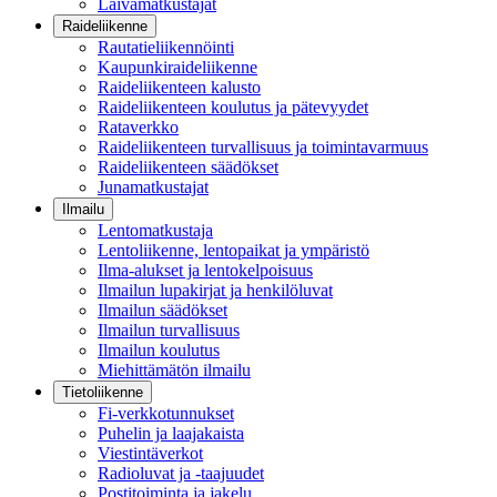
Laivamatkustajat
Raideliikenne
Rautatieliikennöinti
Kaupunkiraideliikenne
Raideliikenteen kalusto
Raideliikenteen koulutus ja pätevyydet
Rataverkko
Raideliikenteen turvallisuus ja toimintavarmuus
Raideliikenteen säädökset
Junamatkustajat
Ilmailu
Lentomatkustaja
Lentoliikenne, lentopaikat ja ympäristö
Ilma-alukset ja lentokelpoisuus
Ilmailun lupakirjat ja henkilöluvat
Ilmailun säädökset
Ilmailun turvallisuus
Ilmailun koulutus
Miehittämätön ilmailu
Tietoliikenne
Fi-verkkotunnukset
Puhelin ja laajakaista
Viestintäverkot
Radioluvat ja -taajuudet
Postitoiminta ja jakelu