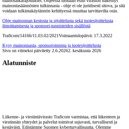
mainosaikarajoitukset. Ohjeessa tuodaan esiin viraston näkemys
mainontasäännösten tulkinnasta - ohje ei ole juridisesti sitova, ja sitä
voidaan tulkintakäytännön kehittyessä muuttaa tarvittavilta osin.
Ohje mainonnan kestosta ja sijoittelusta sekä tuotesijoittelusta
ilmoittamisesta ja sponsori-tunnisteiden sisällöstä
Traficom/14166/11.03.02/2021
Voimaantulopäivä: 17.3.2022
Kysy mainonnasta, sponsoroinnista ja tuotesijoittelusta
Sivu on viimeksi päivitetty
2.6.2026
2. kesäkuuta 2026
Alatunniste
Liikenne- ja viestintävirasto Traficom varmistaa, että liikenteen ja
viestinnän yhteydet ja palvelut toimivat sujuvasti, turvallisesti ja
kestävästi. Edistämme Suomen kyberturvallisuutta. Olemme