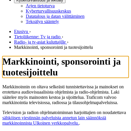
Kyberturvallisuus ja tekoäly
Arjen tietoturva
Kyberturvallisuuskeskus
Datatalous ja datan välittäminen
Tekoälyn sääntely
Etusivu
›
Tietoliikenne: Tv ja radio
›
Radio- ja tv-asiat kuluttajille
›
Markkinointi, sponsorointi ja tuotesijoittelu
Markkinointi, sponsorointi ja
tuotesijoittelu
Markkinoinnin on oltava selkeästi tunnistettavissa ja mainokset on
erotettava audiovisuaalisista ohjelmista ja radio-ohjelmista. Laki
säätelee myös mainosten kestoa ja sijoittelua. Traficom valvoo
markkinointia televisiossa, radiossa ja tilausohjelmapalveluissa.
Television ja radion ohjelmatoiminnan harjoittajien on noudatettava
sähköisen viestinnän palveluista annetun lain säännöksiä
markkinoinnista
Ulkoinen verkkopalvelu.
.