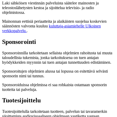
Laki sähköisen viestinnän palveluista säätelee mainosten ja
teleostoslähetysten kestoa ja sijoittelua televisio- ja radio
ohjelmistossa.
Mainonnan eettisiä periaatteita ja alaikäisten suojelua koskevien
säännösten valvonta kuuluu
kuluttaja-asiamiehelle
Ulkoinen
verkkopalvelu.
.
Sponsorointi
Sponsoroinnilla tarkoitetaan sellaista ohjelmien rahoitusta tai muuta
taloudellista tukemista, jonka tarkoituksena on tuen antajan
hyödykkeiden myynnin tai tuen antajan tunnettuuden edistäminen.
Sponsoroitujen ohjelmien alussa tai lopussa on esitettävä selvästi
sponsorin nimi tai tunnus.
Sponsoroiduissa ohjelmissa ei saa rohkaista ostamaan sponsorin
tuotteita tai palveluja.
Tuotesijoittelu
Tuotesijoittelulla tarkoitetaan tuotteen, palvelun tai tavaramerkin
sijoittamista audiovisuaaliseen ohjelmaan vastiketta vastaan.