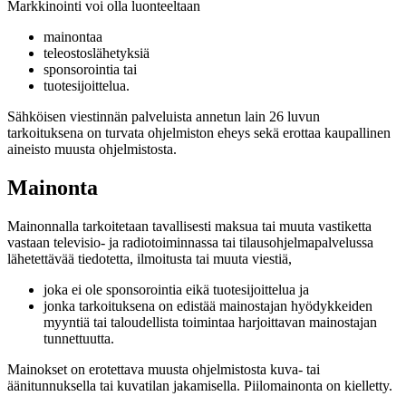
Markkinointi voi olla luonteeltaan
mainontaa
teleostoslähetyksiä
sponsorointia tai
tuotesijoittelua.
Sähköisen viestinnän palveluista annetun lain 26 luvun
tarkoituksena on turvata ohjelmiston eheys sekä erottaa kaupallinen
aineisto muusta ohjelmistosta.
Mainonta
Mainonnalla tarkoitetaan tavallisesti maksua tai muuta vastiketta
vastaan televisio- ja radiotoiminnassa tai tilausohjelmapalvelussa
lähetettävää tiedotetta, ilmoitusta tai muuta viestiä,
joka ei ole sponsorointia eikä tuotesijoittelua ja
jonka tarkoituksena on edistää mainostajan hyödykkeiden
myyntiä tai taloudellista toimintaa harjoittavan mainostajan
tunnettuutta.
Mainokset on erotettava muusta ohjelmistosta kuva- tai
äänitunnuksella tai kuvatilan jakamisella. Piilomainonta on kielletty.