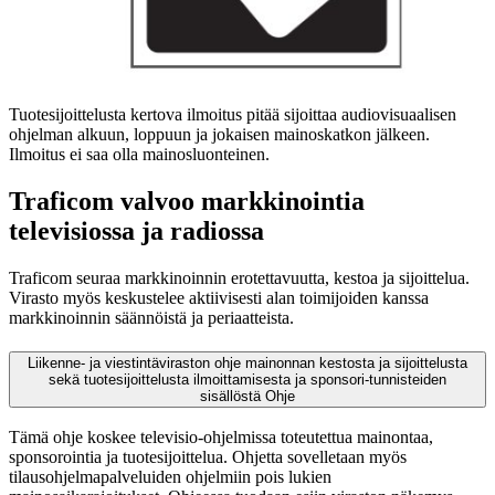
Tuotesijoittelusta kertova ilmoitus pitää sijoittaa audiovisuaalisen
ohjelman alkuun, loppuun ja jokaisen mainoskatkon jälkeen.
Ilmoitus ei saa olla mainosluonteinen.
Traficom valvoo markkinointia
televisiossa ja radiossa
Traficom seuraa markkinoinnin erotettavuutta, kestoa ja sijoittelua.
Virasto myös keskustelee aktiivisesti alan toimijoiden kanssa
markkinoinnin säännöistä ja periaatteista.
Liikenne- ja viestintäviraston ohje mainonnan kestosta ja sijoittelusta
sekä tuotesijoittelusta ilmoittamisesta ja sponsori-tunnisteiden
sisällöstä
Ohje
Tämä ohje koskee televisio-ohjelmissa toteutettua mainontaa,
sponsorointia ja tuotesijoittelua. Ohjetta sovelletaan myös
tilausohjelmapalveluiden ohjelmiin pois lukien