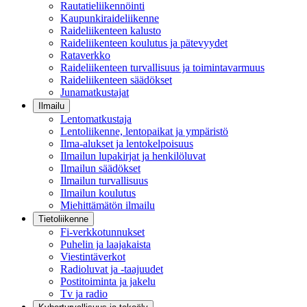
Rautatieliikennöinti
Kaupunkiraideliikenne
Raideliikenteen kalusto
Raideliikenteen koulutus ja pätevyydet
Rataverkko
Raideliikenteen turvallisuus ja toimintavarmuus
Raideliikenteen säädökset
Junamatkustajat
Ilmailu
Lentomatkustaja
Lentoliikenne, lentopaikat ja ympäristö
Ilma-alukset ja lentokelpoisuus
Ilmailun lupakirjat ja henkilöluvat
Ilmailun säädökset
Ilmailun turvallisuus
Ilmailun koulutus
Miehittämätön ilmailu
Tietoliikenne
Fi-verkkotunnukset
Puhelin ja laajakaista
Viestintäverkot
Radioluvat ja -taajuudet
Postitoiminta ja jakelu
Tv ja radio