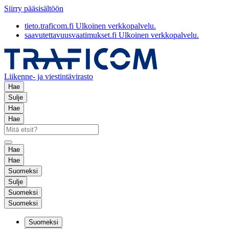
Siirry pääsisältöön
tieto.traficom.fi
Ulkoinen verkkopalvelu.
saavutettavuusvaatimukset.fi
Ulkoinen verkkopalvelu.
Liikenne- ja viestintävirasto
Hae
Sulje
Hae
Hae
Hae
Hae
Suomeksi
Sulje
Suomeksi
Suomeksi
Suomeksi