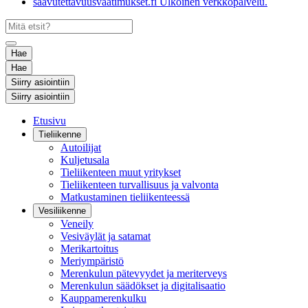
saavutettavuusvaatimukset.fi
Ulkoinen verkkopalvelu.
Hae
Hae
Siirry asiointiin
Siirry asiointiin
Etusivu
Tieliikenne
Autoilijat
Kuljetusala
Tieliikenteen muut yritykset
Tieliikenteen turvallisuus ja valvonta
Matkustaminen tieliikenteessä
Vesiliikenne
Veneily
Vesiväylät ja satamat
Merikartoitus
Meriympäristö
Merenkulun pätevyydet ja meriterveys
Merenkulun säädökset ja digitalisaatio
Kauppamerenkulku