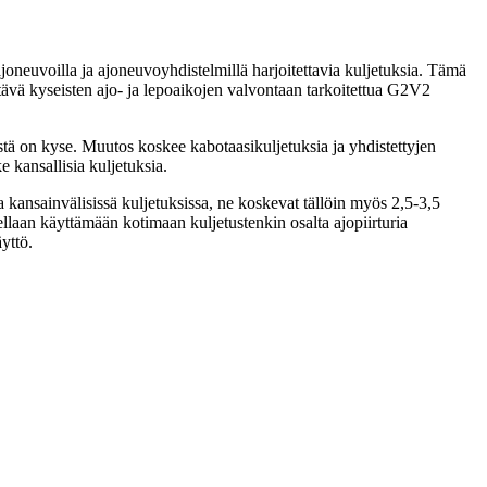
joneuvoilla ja ajoneuvoyhdistelmillä harjoitettavia kuljetuksia. Tämä
ttävä kyseisten ajo- ja lepoaikojen valvontaan tarkoitettua G2V2
estä on kyse. Muutos koskee kabotaasikuljetuksia ja yhdistettyjen
 kansallisia kuljetuksia.
sa kansainvälisissä kuljetuksissa, ne koskevat tällöin myös 2,5-3,5
ellaan käyttämään kotimaan kuljetustenkin osalta ajopiirturia
yttö.