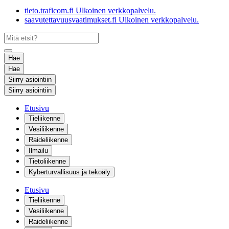
tieto.traficom.fi
Ulkoinen verkkopalvelu.
saavutettavuusvaatimukset.fi
Ulkoinen verkkopalvelu.
Hae
Hae
Siirry asiointiin
Siirry asiointiin
Etusivu
Tieliikenne
Vesiliikenne
Raideliikenne
Ilmailu
Tietoliikenne
Kyberturvallisuus ja tekoäly
Etusivu
Tieliikenne
Vesiliikenne
Raideliikenne