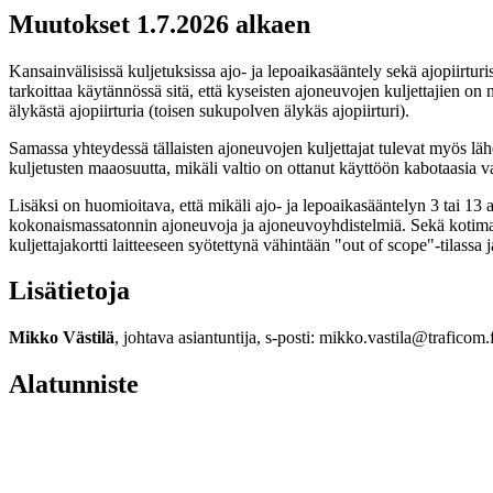
Muutokset 1.7.2026 alkaen
Kansainvälisissä kuljetuksissa ajo- ja lepoaikasääntely sekä ajopiirt
tarkoittaa käytännössä sitä, että kyseisten ajoneuvojen kuljettajien o
älykästä ajopiirturia (toisen sukupolven älykäs ajopiirturi).
Samassa yhteydessä tällaisten ajoneuvojen kuljettajat tulevat myös lähe
kuljetusten maaosuutta, mikäli valtio on ottanut käyttöön kabotaasia v
Lisäksi on huomioitava, että mikäli ajo- ja lepoaikasääntelyn 3 tai 13 
kokonaismassatonnin ajoneuvoja ja ajoneuvoyhdistelmiä. Sekä kotimaassa
kuljettajakortti laitteeseen syötettynä vähintään "out of scope"-tilass
Lisätietoja
Mikko Västilä
, johtava asiantuntija, s-posti: mikko.vastila@traficom.f
Alatunniste