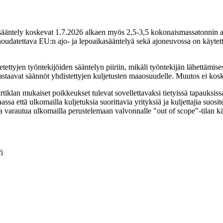
urisääntely koskevat 1.7.2026 alkaen myös 2,5-3,5 kokonaismassatonnin a
n noudatettava EU:n ajo- ja lepoaikasääntelyä sekä ajoneuvossa on käyte
tettyjen työntekijöiden sääntelyn piiriin, mikäli työntekijän lähettämis
astaavat säännöt yhdistettyjen kuljetusten maaosuudelle. Muutos ei koske
artiklan mukaiset poikkeukset tulevat sovellettavaksi tietyissä tapauksis
 että ulkomailla kuljetuksia suorittavia yrityksiä ja kuljettajia suosit
a ja varautua ulkomailla perustelemaan valvonnalle "out of scope"-tilan kä
i