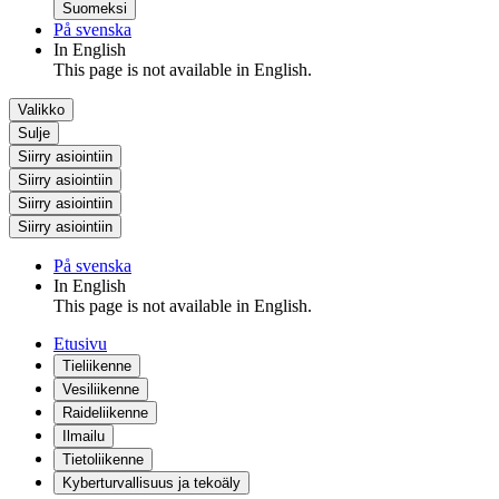
Suomeksi
På svenska
In English
This page is not available in English.
Valikko
Sulje
Siirry asiointiin
Siirry asiointiin
Siirry asiointiin
Siirry asiointiin
På svenska
In English
This page is not available in English.
Etusivu
Tieliikenne
Vesiliikenne
Raideliikenne
Ilmailu
Tietoliikenne
Kyberturvallisuus ja tekoäly