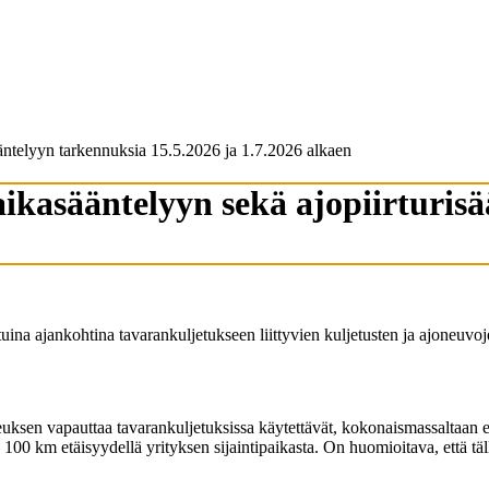
ääntelyyn tarkennuksia 15.5.2026 ja 1.7.2026 alkaen
aikasääntelyyn sekä ajopiirturis
tuina ajankohtina tavarankuljetukseen liittyvien kuljetusten ja ajoneuvoj
en vapauttaa tavarankuljetuksissa käytettävät, kokonaismassaltaan eni
 100 km etäisyydellä yrityksen sijaintipaikasta. On huomioitava, että täl