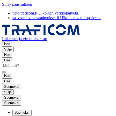
Siirry pääsisältöön
tieto.traficom.fi
Ulkoinen verkkopalvelu.
saavutettavuusvaatimukset.fi
Ulkoinen verkkopalvelu.
Liikenne- ja viestintävirasto
Hae
Sulje
Hae
Hae
Hae
Hae
Suomeksi
Sulje
Suomeksi
Suomeksi
Suomeksi