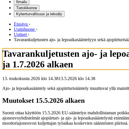
Ilmailu
Tietoliikenne
Kyberturvallisuus ja tekoäly
Etusivu
›
Uutishuone
›
Uutiset
›
Tavarankuljetusten ajo- ja lepoaikasääntelyyn sekä ajopiirturis
Tavarankuljetusten ajo- ja lepo
ja 1.7.2026 alkaen
13. toukokuuta 2026 klo 14.38
13.5.2026
klo
14.38
Ajo- ja lepoaikasääntely sekä ajopiirturisääntely muuttuvat yllä mainit
Muutokset 15.5.2026 alkaen
Suomi ottaa käyttöön 15.5.2026 EU-sääntelyn mahdollistaman poikkeuks
ajoneuvoyhdistelmät ajopiirturi- ja ajo- ja lepoaikasääntelystä enintään
moottoriajoneuvon kuljettajan työaikaa koskevien säännösten piirissä.