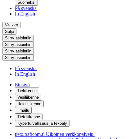
Suomeksi
På svenska
In English
Valikko
Sulje
Siirry asiointiin
Siirry asiointiin
Siirry asiointiin
Siirry asiointiin
På svenska
In English
Etusivu
Tieliikenne
Vesiliikenne
Raideliikenne
Ilmailu
Tietoliikenne
Kyberturvallisuus ja tekoäly
tieto.traficom.fi
Ulkoinen verkkopalvelu.