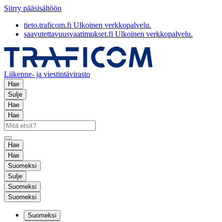
Siirry pääsisältöön
tieto.traficom.fi
Ulkoinen verkkopalvelu.
saavutettavuusvaatimukset.fi
Ulkoinen verkkopalvelu.
Liikenne- ja viestintävirasto
Hae
Sulje
Hae
Hae
Hae
Hae
Suomeksi
Sulje
Suomeksi
Suomeksi
Suomeksi