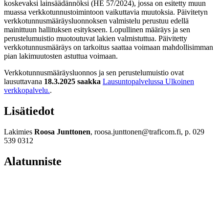
koskevaksi lainsäädännöksi (HE 57/2024), jossa on esitetty muun
muassa verkkotunnustoimintoon vaikuttavia muutoksia. Päivitetyn
verkkotunnusmääräysluonnoksen valmistelu perustuu edellä
mainittuun hallituksen esitykseen. Lopullinen määräys ja sen
perustelumuistio muotoutuvat lakien valmistuttua. Päivitetty
verkkotunnusmääräys on tarkoitus saattaa voimaan mahdollisimman
pian lakimuutosten astuttua voimaan.
Verkkotunnusmääräysluonnos ja sen perustelumuistio ovat
lausuttavana
18.3.2025 saakka
Lausuntopalvelussa
Ulkoinen
verkkopalvelu.
.
Lisätiedot
Lakimies
Roosa Junttonen
, roosa.junttonen@traficom.fi, p. 029
539 0312
Alatunniste