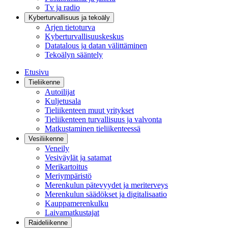
Tv ja radio
Kyberturvallisuus ja tekoäly
Arjen tietoturva
Kyberturvallisuuskeskus
Datatalous ja datan välittäminen
Tekoälyn sääntely
Etusivu
Tieliikenne
Autoilijat
Kuljetusala
Tieliikenteen muut yritykset
Tieliikenteen turvallisuus ja valvonta
Matkustaminen tieliikenteessä
Vesiliikenne
Veneily
Vesiväylät ja satamat
Merikartoitus
Meriympäristö
Merenkulun pätevyydet ja meriterveys
Merenkulun säädökset ja digitalisaatio
Kauppamerenkulku
Laivamatkustajat
Raideliikenne