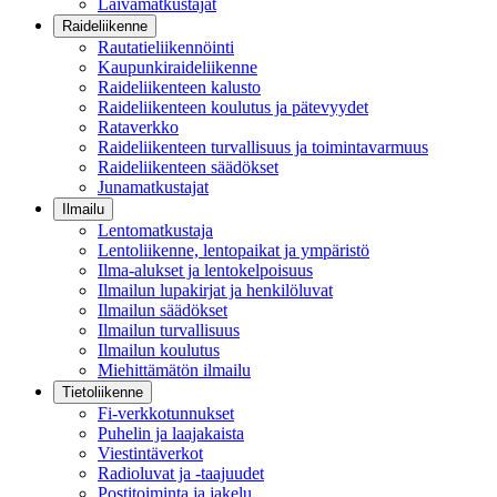
Laivamatkustajat
Raideliikenne
Rautatieliikennöinti
Kaupunkiraideliikenne
Raideliikenteen kalusto
Raideliikenteen koulutus ja pätevyydet
Rataverkko
Raideliikenteen turvallisuus ja toimintavarmuus
Raideliikenteen säädökset
Junamatkustajat
Ilmailu
Lentomatkustaja
Lentoliikenne, lentopaikat ja ympäristö
Ilma-alukset ja lentokelpoisuus
Ilmailun lupakirjat ja henkilöluvat
Ilmailun säädökset
Ilmailun turvallisuus
Ilmailun koulutus
Miehittämätön ilmailu
Tietoliikenne
Fi-verkkotunnukset
Puhelin ja laajakaista
Viestintäverkot
Radioluvat ja -taajuudet
Postitoiminta ja jakelu