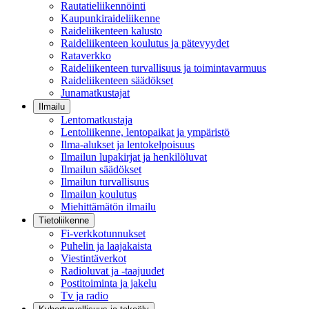
Rautatieliikennöinti
Kaupunkiraideliikenne
Raideliikenteen kalusto
Raideliikenteen koulutus ja pätevyydet
Rataverkko
Raideliikenteen turvallisuus ja toimintavarmuus
Raideliikenteen säädökset
Junamatkustajat
Ilmailu
Lentomatkustaja
Lentoliikenne, lentopaikat ja ympäristö
Ilma-alukset ja lentokelpoisuus
Ilmailun lupakirjat ja henkilöluvat
Ilmailun säädökset
Ilmailun turvallisuus
Ilmailun koulutus
Miehittämätön ilmailu
Tietoliikenne
Fi-verkkotunnukset
Puhelin ja laajakaista
Viestintäverkot
Radioluvat ja -taajuudet
Postitoiminta ja jakelu
Tv ja radio