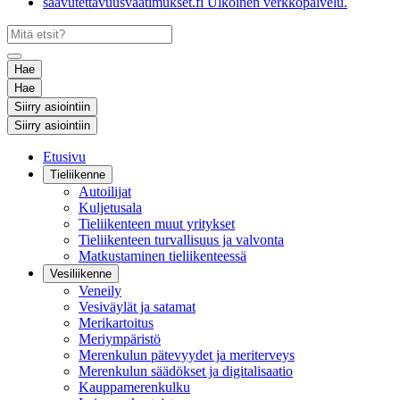
saavutettavuusvaatimukset.fi
Ulkoinen verkkopalvelu.
Hae
Hae
Siirry asiointiin
Siirry asiointiin
Etusivu
Tieliikenne
Autoilijat
Kuljetusala
Tieliikenteen muut yritykset
Tieliikenteen turvallisuus ja valvonta
Matkustaminen tieliikenteessä
Vesiliikenne
Veneily
Vesiväylät ja satamat
Merikartoitus
Meriympäristö
Merenkulun pätevyydet ja meriterveys
Merenkulun säädökset ja digitalisaatio
Kauppamerenkulku