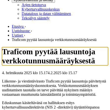
Kyberturvallisuus ja tekoäly
Arjen tietoturva
Kyberturvallisuuskeskus
Datatalous ja datan välittäminen
Tekoälyn sääntely
Etusivu
›
Uutishuone
›
Uutiset
›
Traficom pyytää lausuntoja verkkotunnusmääräyksestä
Traficom pyytää lausuntoja
verkkotunnusmääräyksestä
4. helmikuuta 2025 klo 15.17
4.2.2025
klo
15.17
Liikenne- ja viestintävirasto Traficom pyytää lausuntoja päivitetystä
verkkotunnusmääräysluonnoksesta. Verkkotunnusmääräyksen
uudistamisen taustalla on tarve päivittää nykyinen määräys
vastaamaan muuttunutta lainsäädäntöä ja toimintaympäristöä.
Eduskunnan käsiteltävänä on hallituksen esitys
kyberturvallisuusdirektiivin (NIS 2 -direktiivi) täytäntöönpanoa