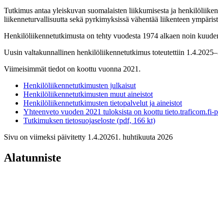
Tutkimus antaa yleiskuvan suomalaisten liikkumisesta ja henkilöliikenn
liikenneturvallisuutta sekä pyrkimyksissä vähentää liikenteen ympäristö
Henkilöliikennetutkimusta on tehty vuodesta 1974 alkaen noin kuude
Uusin valtakunnallinen henkilöliikennetutkimus toteutettiin 1.4.2025
Viimeisimmät tiedot on koottu vuonna 2021.
Henkilöliikennetutkimusten julkaisut
Henkilöliikennetutkimusten muut aineistot
Henkilöliikennetutkimusten tietopalvelut ja aineistot
Yhteenveto vuoden 2021 tuloksista on koottu tieto.traficom.fi-
Tutkimuksen tietosuojaseloste (pdf, 166 kt)
Sivu on viimeksi päivitetty
1.4.2026
1. huhtikuuta 2026
Alatunniste