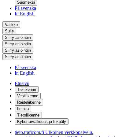
Suomeksi
På svenska
In English
Valikko
Sulje
Siirry asiointiin
Siirry asiointiin
Siirry asiointiin
Siirry asiointiin
På svenska
In English
Etusivu
Tieliikenne
Vesiliikenne
Raideliikenne
Ilmailu
Tietoliikenne
Kyberturvallisuus ja tekoäly
tieto.traficom.fi
Ulkoinen verkkopalvelu.