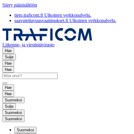
Siirry pääsisältöön
tieto.traficom.fi
Ulkoinen verkkopalvelu.
saavutettavuusvaatimukset.fi
Ulkoinen verkkopalvelu.
Liikenne- ja viestintävirasto
Hae
Sulje
Hae
Hae
Hae
Hae
Suomeksi
Sulje
Suomeksi
Suomeksi
Suomeksi