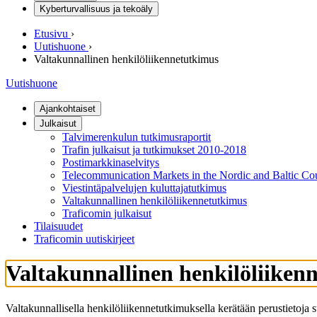
Kyberturvallisuus ja tekoäly
Etusivu
›
Uutishuone
›
Valtakunnallinen henkilöliikennetutkimus
Uutishuone
Ajankohtaiset
Julkaisut
Talvimerenkulun tutkimusraportit
Trafin julkaisut ja tutkimukset 2010-2018
Postimarkkinaselvitys
Telecommunication Markets in the Nordic and Baltic Coun
Viestintäpalvelujen kuluttajatutkimus
Valtakunnallinen henkilöliikennetutkimus
Traficomin julkaisut
Tilaisuudet
Traficomin uutiskirjeet
Valtakunnallinen henkilöliiken
Valtakunnallisella henkilöliikennetutkimuksella kerätään perustietoja 