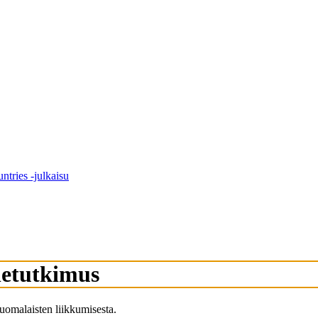
tries -julkaisu
netutkimus
suomalaisten liikkumisesta.