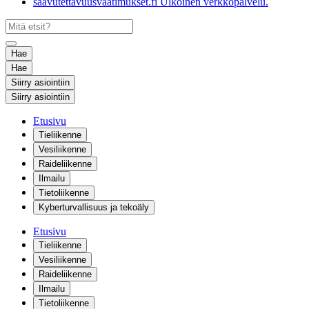
saavutettavuusvaatimukset.fi
Ulkoinen verkkopalvelu.
Hae
Hae
Siirry asiointiin
Siirry asiointiin
Etusivu
Tieliikenne
Vesiliikenne
Raideliikenne
Ilmailu
Tietoliikenne
Kyberturvallisuus ja tekoäly
Etusivu
Tieliikenne
Vesiliikenne
Raideliikenne
Ilmailu
Tietoliikenne