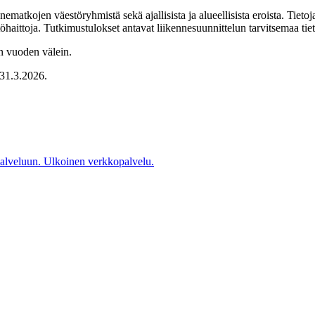
ematkojen väestöryhmistä sekä ajallisista ja alueellisista eroista. Tiet
haittoja. Tutkimustulokset antavat liikennesuunnittelun tarvitsemaa tieto
n vuoden välein.
–31.3.2026.
palveluun.
Ulkoinen verkkopalvelu.