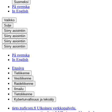
Suomeksi
På svenska
In English
Valikko
Sulje
Siirry asiointiin
Siirry asiointiin
Siirry asiointiin
Siirry asiointiin
På svenska
In English
Etusivu
Tieliikenne
Vesiliikenne
Raideliikenne
Ilmailu
Tietoliikenne
Kyberturvallisuus ja tekoäly
tieto.traficom.fi
Ulkoinen verkkopalvelu.