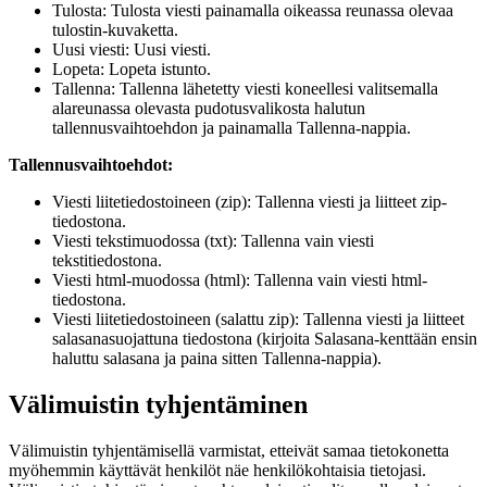
Tulosta: Tulosta viesti painamalla oikeassa reunassa olevaa
tulostin-kuvaketta.
Uusi viesti: Uusi viesti.
Lopeta: Lopeta istunto.
Tallenna: Tallenna lähetetty viesti koneellesi valitsemalla
alareunassa olevasta pudotusvalikosta halutun
tallennusvaihtoehdon ja painamalla Tallenna-nappia.
Tallennusvaihtoehdot:
Viesti liitetiedostoineen (zip): Tallenna viesti ja liitteet zip-
tiedostona.
Viesti tekstimuodossa (txt): Tallenna vain viesti
tekstitiedostona.
Viesti html-muodossa (html): Tallenna vain viesti html-
tiedostona.
Viesti liitetiedostoineen (salattu zip): Tallenna viesti ja liitteet
salasanasuojattuna tiedostona (kirjoita Salasana-kenttään ensin
haluttu salasana ja paina sitten Tallenna-nappia).
Välimuistin tyhjentäminen
Välimuistin tyhjentämisellä varmistat, etteivät samaa tietokonetta
myöhemmin käyttävät henkilöt näe henkilökohtaisia tietojasi.