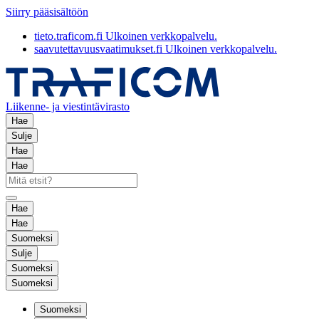
Siirry pääsisältöön
tieto.traficom.fi
Ulkoinen verkkopalvelu.
saavutettavuusvaatimukset.fi
Ulkoinen verkkopalvelu.
Liikenne- ja viestintävirasto
Hae
Sulje
Hae
Hae
Hae
Hae
Suomeksi
Sulje
Suomeksi
Suomeksi
Suomeksi