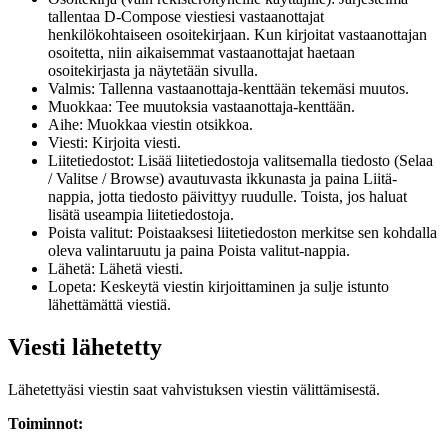
tallentaa D-Compose viestiesi vastaanottajat
henkilökohtaiseen osoitekirjaan. Kun kirjoitat vastaanottajan
osoitetta, niin aikaisemmat vastaanottajat haetaan
osoitekirjasta ja näytetään sivulla.
Valmis: Tallenna vastaanottaja-kenttään tekemäsi muutos.
Muokkaa: Tee muutoksia vastaanottaja-kenttään.
Aihe: Muokkaa viestin otsikkoa.
Viesti: Kirjoita viesti.
Liitetiedostot: Lisää liitetiedostoja valitsemalla tiedosto (Selaa
/ Valitse / Browse) avautuvasta ikkunasta ja paina Liitä-
nappia, jotta tiedosto päivittyy ruudulle. Toista, jos haluat
lisätä useampia liitetiedostoja.
Poista valitut: Poistaaksesi liitetiedoston merkitse sen kohdalla
oleva valintaruutu ja paina Poista valitut-nappia.
Lähetä: Lähetä viesti.
Lopeta: Keskeytä viestin kirjoittaminen ja sulje istunto
lähettämättä viestiä.
Viesti lähetetty
Lähetettyäsi viestin saat vahvistuksen viestin välittämisestä.
Toiminnot: