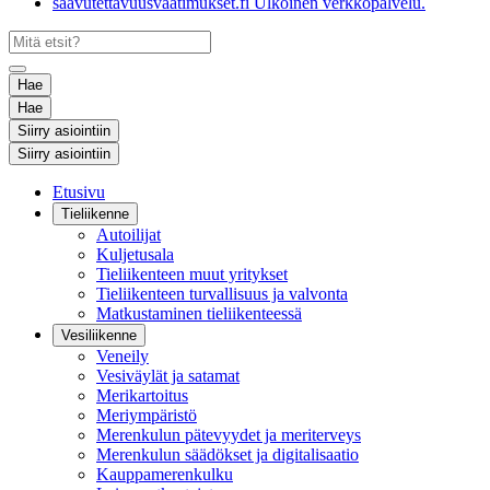
saavutettavuusvaatimukset.fi
Ulkoinen verkkopalvelu.
Hae
Hae
Siirry asiointiin
Siirry asiointiin
Etusivu
Tieliikenne
Autoilijat
Kuljetusala
Tieliikenteen muut yritykset
Tieliikenteen turvallisuus ja valvonta
Matkustaminen tieliikenteessä
Vesiliikenne
Veneily
Vesiväylät ja satamat
Merikartoitus
Meriympäristö
Merenkulun pätevyydet ja meriterveys
Merenkulun säädökset ja digitalisaatio
Kauppamerenkulku