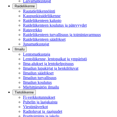
Laivamatkustajat
Raideliikenne
Rautatieliikennöinti
Kaupunkiraideliikenne
Raideliikenteen kalusto
Raideliikenteen koulutus ja pätevyydet
Rataverkko
Raideliikenteen turvallisuus ja toimintavarmuus
Raideliikenteen säädökset
Junamatkustajat
Ilmailu
Lentomatkustaja
Lentoliikenne, lentopaikat ja ympäristö
Ilma-alukset ja lentokelpoisuus
Ilmailun lupakirjat ja henkilöluvat
Ilmailun säädökset
Ilmailun turvallisuus
Ilmailun koulutus
Miehittämätön ilmailu
Tietoliikenne
Fi-verkkotunnukset
Puhelin ja laajakaista
Viestintäverkot
Radioluvat ja -taajuudet
Postitoiminta ja jakelu