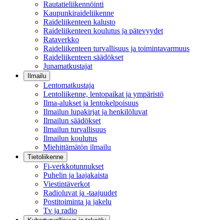
Rautatieliikennöinti
Kaupunkiraideliikenne
Raideliikenteen kalusto
Raideliikenteen koulutus ja pätevyydet
Rataverkko
Raideliikenteen turvallisuus ja toimintavarmuus
Raideliikenteen säädökset
Junamatkustajat
Ilmailu
Lentomatkustaja
Lentoliikenne, lentopaikat ja ympäristö
Ilma-alukset ja lentokelpoisuus
Ilmailun lupakirjat ja henkilöluvat
Ilmailun säädökset
Ilmailun turvallisuus
Ilmailun koulutus
Miehittämätön ilmailu
Tietoliikenne
Fi-verkkotunnukset
Puhelin ja laajakaista
Viestintäverkot
Radioluvat ja -taajuudet
Postitoiminta ja jakelu
Tv ja radio