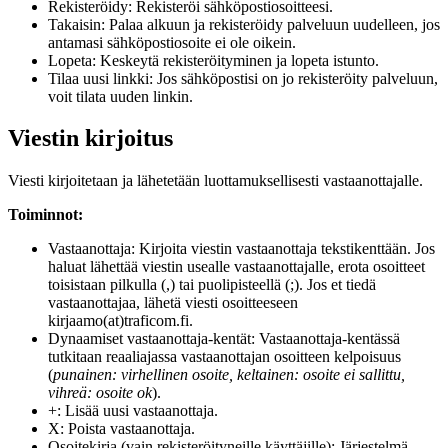
Rekisteröidy: Rekisteröi sähköpostiosoitteesi.
Takaisin: Palaa alkuun ja rekisteröidy palveluun uudelleen, jos
antamasi sähköpostiosoite ei ole oikein.
Lopeta: Keskeytä rekisteröityminen ja lopeta istunto.
Tilaa uusi linkki: Jos sähköpostisi on jo rekisteröity palveluun,
voit tilata uuden linkin.
Viestin kirjoitus
Viesti kirjoitetaan ja lähetetään luottamuksellisesti vastaanottajalle.
Toiminnot:
Vastaanottaja: Kirjoita viestin vastaanottaja tekstikenttään. Jos
haluat lähettää viestin usealle vastaanottajalle, erota osoitteet
toisistaan pilkulla (,) tai puolipisteellä (;). Jos et tiedä
vastaanottajaa, lähetä viesti osoitteeseen
kirjaamo(at)traficom.fi.
Dynaamiset vastaanottaja-kentät: Vastaanottaja-kentässä
tutkitaan reaaliajassa vastaanottajan osoitteen kelpoisuus
(
punainen: virhellinen osoite, keltainen: osoite ei sallittu,
vihreä: osoite ok
).
+: Lisää uusi vastaanottaja.
X: Poista vastaanottaja.
Osoitekirja (vain rekisteröityneille käyttäjille): Järjestelmä