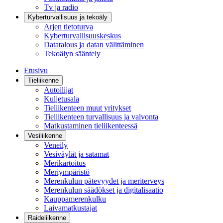
Tv ja radio
Kyberturvallisuus ja tekoäly
Arjen tietoturva
Kyberturvallisuuskeskus
Datatalous ja datan välittäminen
Tekoälyn sääntely
Etusivu
Tieliikenne
Autoilijat
Kuljetusala
Tieliikenteen muut yritykset
Tieliikenteen turvallisuus ja valvonta
Matkustaminen tieliikenteessä
Vesiliikenne
Veneily
Vesiväylät ja satamat
Merikartoitus
Meriympäristö
Merenkulun pätevyydet ja meriterveys
Merenkulun säädökset ja digitalisaatio
Kauppamerenkulku
Laivamatkustajat
Raideliikenne