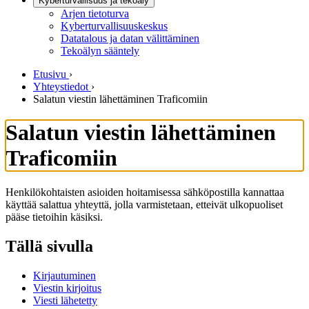
Kyberturvallisuus ja tekoäly
Arjen tietoturva
Kyberturvallisuuskeskus
Datatalous ja datan välittäminen
Tekoälyn sääntely
Etusivu
›
Yhteystiedot
›
Salatun viestin lähettäminen Traficomiin
Salatun viestin lähettäminen
Traficomiin
Henkilökohtaisten asioiden hoitamisessa sähköpostilla kannattaa
käyttää salattua yhteyttä, jolla varmistetaan, etteivät ulkopuoliset
pääse tietoihin käsiksi.
Tällä sivulla
Kirjautuminen
Viestin kirjoitus
Viesti lähetetty