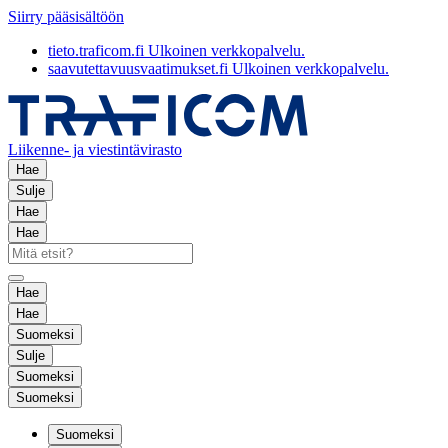
Siirry pääsisältöön
tieto.traficom.fi
Ulkoinen verkkopalvelu.
saavutettavuusvaatimukset.fi
Ulkoinen verkkopalvelu.
Liikenne- ja viestintävirasto
Hae
Sulje
Hae
Hae
Hae
Hae
Suomeksi
Sulje
Suomeksi
Suomeksi
Suomeksi