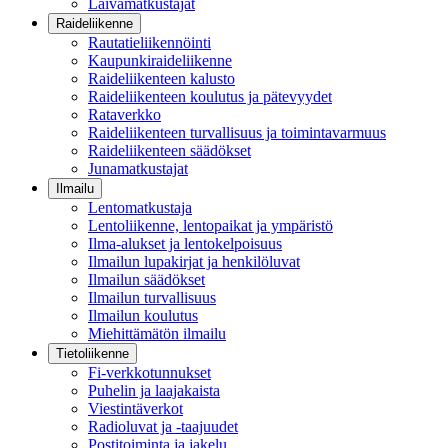
Laivamatkustajat
Raideliikenne
Rautatieliikennöinti
Kaupunkiraideliikenne
Raideliikenteen kalusto
Raideliikenteen koulutus ja pätevyydet
Rataverkko
Raideliikenteen turvallisuus ja toimintavarmuus
Raideliikenteen säädökset
Junamatkustajat
Ilmailu
Lentomatkustaja
Lentoliikenne, lentopaikat ja ympäristö
Ilma-alukset ja lentokelpoisuus
Ilmailun lupakirjat ja henkilöluvat
Ilmailun säädökset
Ilmailun turvallisuus
Ilmailun koulutus
Miehittämätön ilmailu
Tietoliikenne
Fi-verkkotunnukset
Puhelin ja laajakaista
Viestintäverkot
Radioluvat ja -taajuudet
Postitoiminta ja jakelu