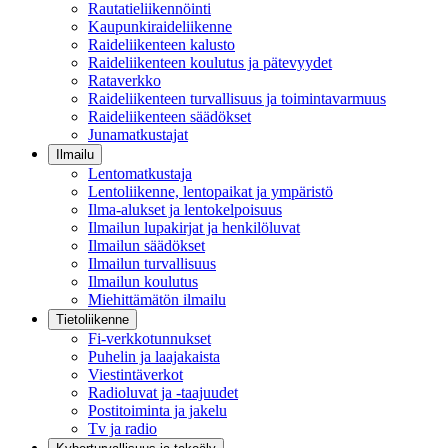
Rautatieliikennöinti
Kaupunkiraideliikenne
Raideliikenteen kalusto
Raideliikenteen koulutus ja pätevyydet
Rataverkko
Raideliikenteen turvallisuus ja toimintavarmuus
Raideliikenteen säädökset
Junamatkustajat
Ilmailu
Lentomatkustaja
Lentoliikenne, lentopaikat ja ympäristö
Ilma-alukset ja lentokelpoisuus
Ilmailun lupakirjat ja henkilöluvat
Ilmailun säädökset
Ilmailun turvallisuus
Ilmailun koulutus
Miehittämätön ilmailu
Tietoliikenne
Fi-verkkotunnukset
Puhelin ja laajakaista
Viestintäverkot
Radioluvat ja -taajuudet
Postitoiminta ja jakelu
Tv ja radio