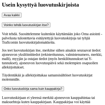
Usein kysyttyä luovutuskirjoista
Avaa kaikki
Voinko tehdä luovutuskirjan itse?
Voit tehdä. Suosittelemme kuitenkin käyttämään joko Oma asiointi -
palvelusta tulostettavia esitäytettyjä luovutuskirjoja tai tyhjiä
Traficomin luovutuskirjalomakkeita.
Jos teet luovutuskirjan itse, merkitse siihen ainakin seuraavat tiedot:
ajoneuvon yksilöintitiedot (rekisteritunnus, valmistenumero, merkki,
malli), myyjän ja ostajan tiedot (myös henkilötunnukset tai Y-
tunnukset), ajoneuvon luovutuspäivä sekä molempien osapuolien
allekirjoitukset.
Täydentäkää ja allekirjoittakaa samansisältöiset luovutuskirjat
molemmille.
Onko luovutuskirja sama kuin kauppakirja?
Luovutuskirjaan ei yleensä merkitä ajoneuvon kauppahintaa tai
maksuehtoja kuten kauppakirjaan. Kauppakirjaa voi käyttää