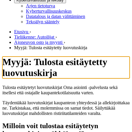
Kyberturvallisuus ja tekoäly
Arjen tietoturva
Kyberturvallisuuskeskus
Datatalous ja datan välittäminen
Tekoälyn sääntely
Etusivu
›
Tieliikenne: Autoilijat
›
Ajoneuvon osto ja myynti
›
Myyjä: Tulosta esitäytetty luovutuskirja
Myyjä: Tulosta esitäytetty
luovutuskirja
Tulosta esitäytetyt luovutuskirjat Oma asiointi -palvelusta sekä
itsellesi että ostajalle kaupantekotilaisuutta varten.
Täydentäkää luovutuskirjat kaupanteon yhteydessä ja allekirjoittakaa
ne. Tarkistakaa, että molemmissa on samat tiedot. Säilyttäkää
luovutuskirjat mahdollisten ristiriitatilanteiden varalta.
Milloin voit tulostaa esitäytetyn