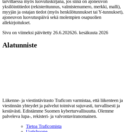
tarvittaessa myös luovutuskirjana, jos siinä on ajoneuvon
yksilöintitiedot (rekisteritunnus, valmistenumero, merkki, malli),
myyjän ja ostajan tiedot (myös henkilötunnukset tai Y-tunnukset),
ajoneuvon luovutuspäivä sekä molempien osapuolien
allekirjoitukset.
Sivu on viimeksi päivitetty
26.6.2026
26. kesäkuuta 2026
Alatunniste
Liikenne- ja viestintävirasto Traficom varmistaa, että liikenteen ja
viestinnän yhteydet ja palvelut toimivat sujuvasti, turvallisesti ja
kestävästi. Edistämme Suomen kyberturvallisuutta. Olemme
palveleva lupa-, rekisteri- ja valvontaviranomainen.
Tietoa Traficomista
Uutishuone