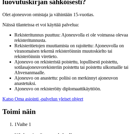
luovutuskirjan sähköisesti?
Olet ajoneuvon omistaja ja vähintään 15-vuotias.
Näissä tilanteissa et voi käyttää palvelua:
Rekisteritunnus puuttuu: Ajoneuvolla ei ole voimassa olevaa
rekisteritunnusta.
Rekisteritietojen muuttamista on rajoitettu: Ajoneuvolla on
viranomaisen tekemä rekisteröinnin muutoskielto tai
rekisteröinnin viretieto.
Ajoneuvo on rekisteristä poistettu, lopullisesti poistettu,
sotilasajoneuvorekisteriin poistettu tai poistettu ulkomaille tai
Ahvenanmaalle.
Ajoneuvo on anastettu: poliisi on merkinnyt ajoneuvon
anastetuksi.
Ajoneuvo on rekisteröity diplomaattikäyttöön.
Katso Oma asiointi -palvelun yleiset ohjeet
Toimi näin
1
Vaihe 1