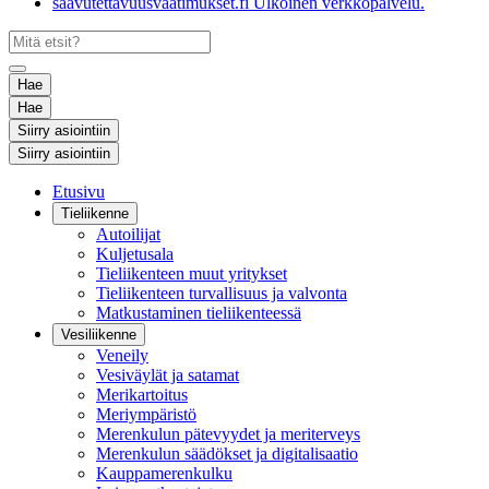
saavutettavuusvaatimukset.fi
Ulkoinen verkkopalvelu.
Hae
Hae
Siirry asiointiin
Siirry asiointiin
Etusivu
Tieliikenne
Autoilijat
Kuljetusala
Tieliikenteen muut yritykset
Tieliikenteen turvallisuus ja valvonta
Matkustaminen tieliikenteessä
Vesiliikenne
Veneily
Vesiväylät ja satamat
Merikartoitus
Meriympäristö
Merenkulun pätevyydet ja meriterveys
Merenkulun säädökset ja digitalisaatio
Kauppamerenkulku