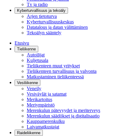
Tv ja radio
Kyberturvallisuus ja tekoäly
Arjen tietoturva
Kyberturvallisuuskeskus
Datatalous ja datan välittäminen
Tekoälyn sääntely
Etusivu
Tieliikenne
Autoilijat
Kuljetusala
Tieliikenteen muut yritykset
Tieliikenteen turvallisuus ja valvonta
Matkustaminen tieliikenteessä
Vesiliikenne
Veneily
Vesiväylät ja satamat
Merikartoitus
Meriympäristö
Merenkulun pätevyydet ja meriterveys
Merenkulun säädökset ja digitalisaatio
Kauppamerenkulku
Laivamatkustajat
Raideliikenne