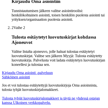
Kirjaudu Oma asiointiin
Tunnistautumisen jälkeen valitse asiointiroolisi:
henkilökohtainen asiointi, toisen henkilön puolesta asiointi tai
yrityksen/organisaation puolesta asiointi.
2
Vaihe 2
Tulosta esitäytetyt luovutuskirjat kohdassa
Ajoneuvot
Valitse listalta ajoneuvo, jolle haluat tulostaa esitäytetyt
luovutuskirjat. Valitse sen jälkeen Myyjä: Tulosta esitäytetty
luovutuskirja. Palvelusta voit ladata esitäytetyn luovutuskirjan
koneellesi ja tulostaa sen.
Kirjaudu Oma asiointi -palveluun
Sähköinen asiointi
Jos et voi tulostaa esitäytettyjä luovutuskirjoja Oma asioinnista,
tulosta tyhjät luovutuskirjalomakkeet.
Tulosta tyhjät luovutuskirjalomakkeet ja täytä ne yhdessä ostajan
kanssa
Ulkoinen verkkopalvelu.