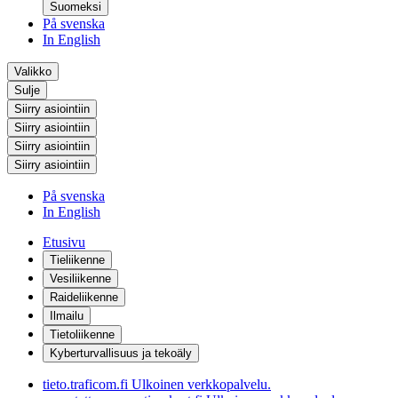
Suomeksi
På svenska
In English
Valikko
Sulje
Siirry asiointiin
Siirry asiointiin
Siirry asiointiin
Siirry asiointiin
På svenska
In English
Etusivu
Tieliikenne
Vesiliikenne
Raideliikenne
Ilmailu
Tietoliikenne
Kyberturvallisuus ja tekoäly
tieto.traficom.fi
Ulkoinen verkkopalvelu.