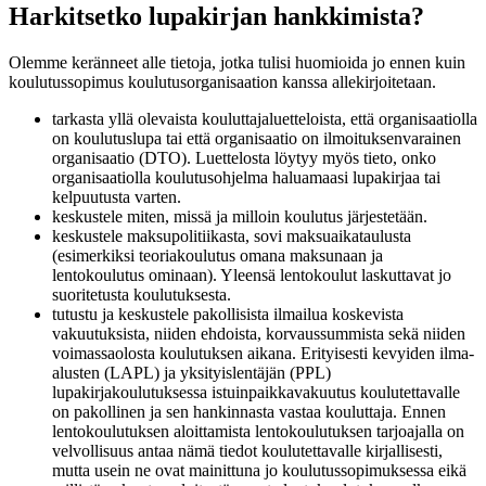
Harkitsetko lupakirjan hankkimista?
Olemme keränneet alle tietoja, jotka tulisi huomioida jo ennen kuin
koulutussopimus koulutusorganisaation kanssa allekirjoitetaan.
tarkasta yllä olevaista kouluttajaluetteloista, että organisaatiolla
on koulutuslupa tai että organisaatio on ilmoituksenvarainen
organisaatio (DTO). Luettelosta löytyy myös tieto, onko
organisaatiolla koulutusohjelma haluamaasi lupakirjaa tai
kelpuutusta varten.
keskustele miten, missä ja milloin koulutus järjestetään.
keskustele maksupolitiikasta, sovi maksuaikataulusta
(esimerkiksi teoriakoulutus omana maksunaan ja
lentokoulutus ominaan). Yleensä lentokoulut laskuttavat jo
suoritetusta koulutuksesta.
tutustu ja keskustele pakollisista ilmailua koskevista
vakuutuksista, niiden ehdoista, korvaussummista sekä niiden
voimassaolosta koulutuksen aikana. Erityisesti kevyiden ilma-
alusten (LAPL) ja yksityislentäjän (PPL)
lupakirjakoulutuksessa istuinpaikkavakuutus koulutettavalle
on pakollinen ja sen hankinnasta vastaa kouluttaja. Ennen
lentokoulutuksen aloittamista lentokoulutuksen tarjoajalla on
velvollisuus antaa nämä tiedot koulutettavalle kirjallisesti,
mutta usein ne ovat mainittuna jo koulutussopimuksessa eikä