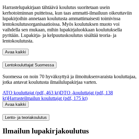
Harrastelupakirjaan tähtäävä koulutus suoritetaan usein
kerhotoiminnan puitteissa, kun taas ammatti-ilmailuun oikeuttaviin
lupakirjoihin annetaan koulutusta ammattimaisesti toimivissa
lentokoulutusorganisaatioissa. Myös koulutuksen muoto voi
vaihdella sen mukaan, mihin lupakirjaluokkaan koulutuksella
pyritään. Lupakirja- ja kelpuutuskoulutus sisältää teoria- ja
lentokoulutusta.
Avaa kaikki
Lentokouluttajat Suomessa
Suomessa on noin 70 hyväksyttyä ja ilmoituksenvaraista kouluttajaa,
jotka antavat koulutusta ilmailulupakirjaa varten.
ATO kouluttajat (pdf, 463 kt)
DTO -kouluttajat (pdf, 138
kt)
Harrasteilmailun kouluttajat (pdf, 175 kt)
Avaa kaikki
Lento- ja teoriakoulutus
Ilmailun lupakirjakoulutus