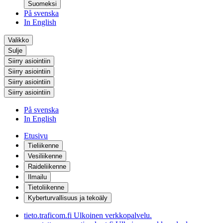
Suomeksi
På svenska
In English
Valikko
Sulje
Siirry asiointiin
Siirry asiointiin
Siirry asiointiin
Siirry asiointiin
På svenska
In English
Etusivu
Tieliikenne
Vesiliikenne
Raideliikenne
Ilmailu
Tietoliikenne
Kyberturvallisuus ja tekoäly
tieto.traficom.fi
Ulkoinen verkkopalvelu.