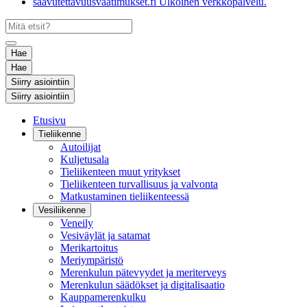
saavutettavuusvaatimukset.fi
Ulkoinen verkkopalvelu.
Hae
Hae
Siirry asiointiin
Siirry asiointiin
Etusivu
Tieliikenne
Autoilijat
Kuljetusala
Tieliikenteen muut yritykset
Tieliikenteen turvallisuus ja valvonta
Matkustaminen tieliikenteessä
Vesiliikenne
Veneily
Vesiväylät ja satamat
Merikartoitus
Meriympäristö
Merenkulun pätevyydet ja meriterveys
Merenkulun säädökset ja digitalisaatio
Kauppamerenkulku