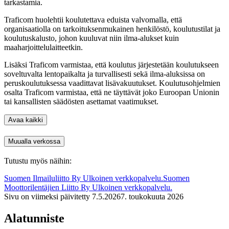
tarkastamia.
Traficom huolehtii koulutettava eduista valvomalla, että
organisaatiolla on tarkoituksenmukainen henkilöstö, koulutustilat ja
koulutuskalusto, johon kuuluvat niin ilma-alukset kuin
maaharjoittelulaitteetkin.
Lisäksi Traficom varmistaa, että koulutus järjestetään koulutukseen
soveltuvalta lentopaikalta ja turvallisesti sekä ilma-aluksissa on
peruskoulutuksessa vaadittavat lisävakuutukset. Koulutusohjelmien
osalta Traficom varmistaa, että ne täyttävät joko Euroopan Unionin
tai kansallisten säädösten asettamat vaatimukset.
Avaa kaikki
Muualla verkossa
Tutustu myös näihin:
Suomen Ilmailuliitto Ry
Ulkoinen verkkopalvelu.
Suomen
Moottorilentäjien Liitto Ry
Ulkoinen verkkopalvelu.
Sivu on viimeksi päivitetty
7.5.2026
7. toukokuuta 2026
Alatunniste