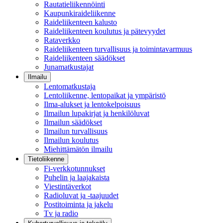
Rautatieliikennöinti
Kaupunkiraideliikenne
Raideliikenteen kalusto
Raideliikenteen koulutus ja pätevyydet
Rataverkko
Raideliikenteen turvallisuus ja toimintavarmuus
Raideliikenteen säädökset
Junamatkustajat
Ilmailu
Lentomatkustaja
Lentoliikenne, lentopaikat ja ympäristö
Ilma-alukset ja lentokelpoisuus
Ilmailun lupakirjat ja henkilöluvat
Ilmailun säädökset
Ilmailun turvallisuus
Ilmailun koulutus
Miehittämätön ilmailu
Tietoliikenne
Fi-verkkotunnukset
Puhelin ja laajakaista
Viestintäverkot
Radioluvat ja -taajuudet
Postitoiminta ja jakelu
Tv ja radio