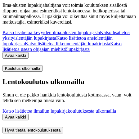
Ilma-alusten lupakirjahaltijana voit toimia koulutuksen sisällöstä
riippuen ohjaajana esimerkiksi lentokoneessa, helikopterissa tai
kuumailmapallossa. Lupakirja voi oikeuttaa sinut myös kuljettamaan
matkustajia, esimerkiksi kavereitasi.
Katso lisätietoa kevyiden ilma-alusten lupakirjasta
Katso lisätietoa
yksityislentäjän lupakirjasta
Katso lisätietoa ansiolentäjän
lupakirjasta
Katso lisätietoa liikennelentäjän lupakirjasta
Katso
lisätietoa usean ohjaajan miehistölupakirjasta
Avaa kaikki
Koulutus ulkomailla
Lentokoulutus ulkomailla
Sinun ei ole pakko hankkia lentokoulutusta kotimaassa, vaan voit
tehdä sen melkeinpä missä vain.
Katso lisätietoa ilmailun lupakirjakoulutuksesta ulkomailla
Avaa kaikki
Hyvä tietää lentokoulutuksesta