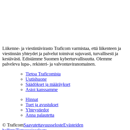
Liikenne- ja viestintävirasto Traficom varmistaa, että liikenteen ja
viestinnän yhteydet ja palvelut toimivat sujuvasti, turvallisesti ja
kestävästi. Edistämme Suomen kyberturvallisuutta. Olemme
palveleva lupa-, rekisteri- ja valvontaviranomainen.
Tietoa Traficomista
Uutishuone
Säädökset ja määräykset
Asioi kanssamme
Hinnat
Tuet ja avustukset
Yhteystiedot
Anna palautetta
© Traficom
Saavutettavuusseloste
Evästeiden