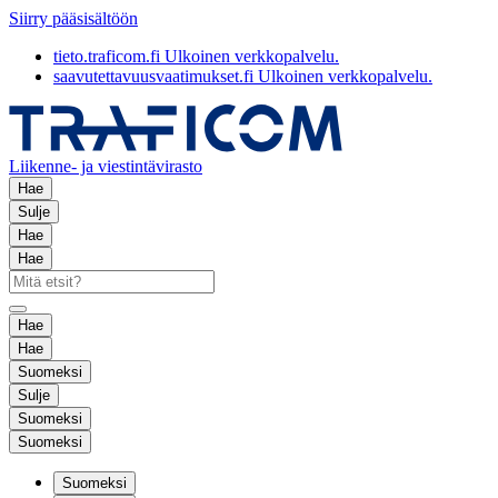
Siirry pääsisältöön
tieto.traficom.fi
Ulkoinen verkkopalvelu.
saavutettavuusvaatimukset.fi
Ulkoinen verkkopalvelu.
Liikenne- ja viestintävirasto
Hae
Sulje
Hae
Hae
Hae
Hae
Suomeksi
Sulje
Suomeksi
Suomeksi
Suomeksi