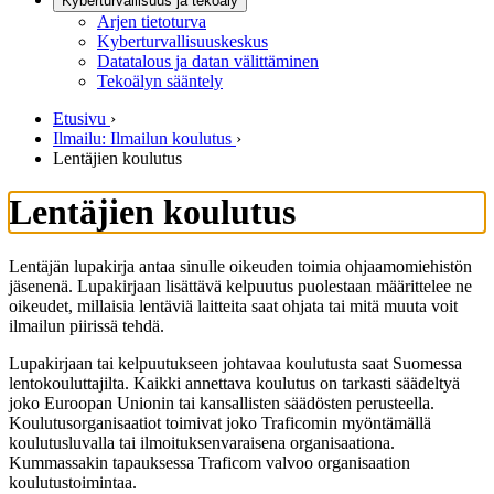
Kyberturvallisuus ja tekoäly
Arjen tietoturva
Kyberturvallisuuskeskus
Datatalous ja datan välittäminen
Tekoälyn sääntely
Etusivu
›
Ilmailu: Ilmailun koulutus
›
Lentäjien koulutus
Lentäjien koulutus
Lentäjän lupakirja antaa sinulle oikeuden toimia ohjaamomiehistön
jäsenenä. Lupakirjaan lisättävä kelpuutus puolestaan määrittelee ne
oikeudet, millaisia lentäviä laitteita saat ohjata tai mitä muuta voit
ilmailun piirissä tehdä.
Lupakirjaan tai kelpuutukseen johtavaa koulutusta saat Suomessa
lentokouluttajilta. Kaikki annettava koulutus on tarkasti säädeltyä
joko Euroopan Unionin tai kansallisten säädösten perusteella.
Koulutusorganisaatiot toimivat joko Traficomin myöntämällä
koulutusluvalla tai ilmoituksenvaraisena organisaationa.
Kummassakin tapauksessa Traficom valvoo organisaation
koulutustoimintaa.