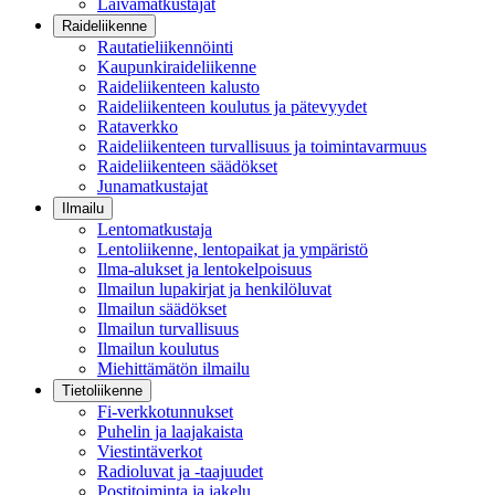
Laivamatkustajat
Raideliikenne
Rautatieliikennöinti
Kaupunkiraideliikenne
Raideliikenteen kalusto
Raideliikenteen koulutus ja pätevyydet
Rataverkko
Raideliikenteen turvallisuus ja toimintavarmuus
Raideliikenteen säädökset
Junamatkustajat
Ilmailu
Lentomatkustaja
Lentoliikenne, lentopaikat ja ympäristö
Ilma-alukset ja lentokelpoisuus
Ilmailun lupakirjat ja henkilöluvat
Ilmailun säädökset
Ilmailun turvallisuus
Ilmailun koulutus
Miehittämätön ilmailu
Tietoliikenne
Fi-verkkotunnukset
Puhelin ja laajakaista
Viestintäverkot
Radioluvat ja -taajuudet
Postitoiminta ja jakelu