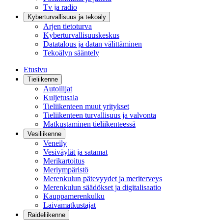
Tv ja radio
Kyberturvallisuus ja tekoäly
Arjen tietoturva
Kyberturvallisuuskeskus
Datatalous ja datan välittäminen
Tekoälyn sääntely
Etusivu
Tieliikenne
Autoilijat
Kuljetusala
Tieliikenteen muut yritykset
Tieliikenteen turvallisuus ja valvonta
Matkustaminen tieliikenteessä
Vesiliikenne
Veneily
Vesiväylät ja satamat
Merikartoitus
Meriympäristö
Merenkulun pätevyydet ja meriterveys
Merenkulun säädökset ja digitalisaatio
Kauppamerenkulku
Laivamatkustajat
Raideliikenne