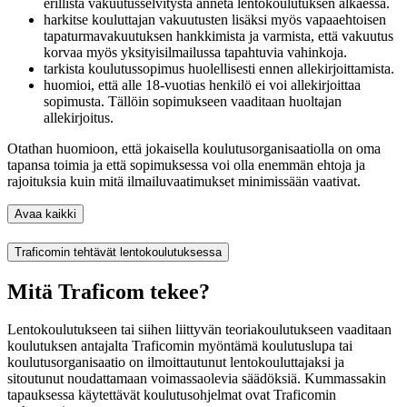
erillistä vakuutusselvitystä anneta lentokoulutuksen alkaessa.
harkitse kouluttajan vakuutusten lisäksi myös vapaaehtoisen
tapaturmavakuutuksen hankkimista ja varmista, että vakuutus
korvaa myös yksityisilmailussa tapahtuvia vahinkoja.
tarkista koulutussopimus huolellisesti ennen allekirjoittamista.
huomioi, että alle 18-vuotias henkilö ei voi allekirjoittaa
sopimusta. Tällöin sopimukseen vaaditaan huoltajan
allekirjoitus.
Otathan huomioon, että jokaisella koulutusorganisaatiolla on oma
tapansa toimia ja että sopimuksessa voi olla enemmän ehtoja ja
rajoituksia kuin mitä ilmailuvaatimukset minimissään vaativat.
Avaa kaikki
Traficomin tehtävät lentokoulutuksessa
Mitä Traficom tekee?
Lentokoulutukseen tai siihen liittyvän teoriakoulutukseen vaaditaan
koulutuksen antajalta Traficomin myöntämä koulutuslupa tai
koulutusorganisaatio on ilmoittautunut lentokouluttajaksi ja
sitoutunut noudattamaan voimassaolevia säädöksiä. Kummassakin
tapauksessa käytettävät koulutusohjelmat ovat Traficomin