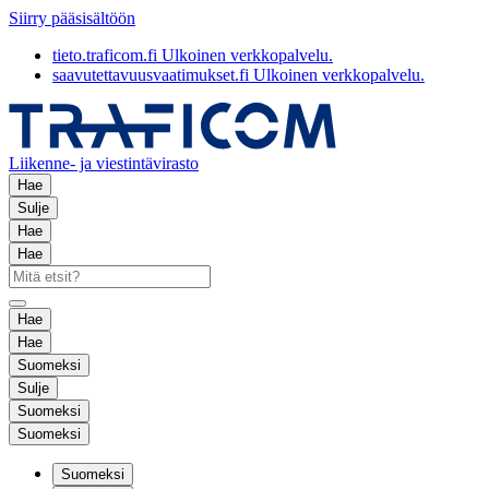
Siirry pääsisältöön
tieto.traficom.fi
Ulkoinen verkkopalvelu.
saavutettavuusvaatimukset.fi
Ulkoinen verkkopalvelu.
Liikenne- ja viestintävirasto
Hae
Sulje
Hae
Hae
Hae
Hae
Suomeksi
Sulje
Suomeksi
Suomeksi
Suomeksi