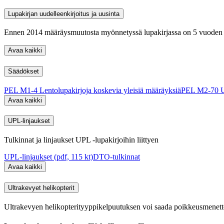
Lupakirjan uudelleenkirjoitus ja uusinta
Ennen 2014 määräysmuutosta myönnetyssä lupakirjassa on 5 vuoden voi
Avaa kaikki
Säädökset
PEL M1-4 Lentolupakirjoja koskevia yleisiä määräyksiä
PEL M2-70 Ul
Avaa kaikki
UPL-linjaukset
Tulkinnat ja linjaukset UPL -lupakirjoihin liittyen
UPL-linjaukset (pdf, 115 kt)
DTO-tulkinnat
Avaa kaikki
Ultrakevyet helikopterit
Ultrakevyen helikopterityyppikelpuutuksen voi saada poikkeusmenettel