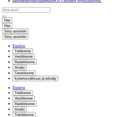
saavutettavuusvaatimukset.fi
Ulkoinen verkkopalvelu.
Hae
Hae
Siirry asiointiin
Siirry asiointiin
Etusivu
Tieliikenne
Vesiliikenne
Raideliikenne
Ilmailu
Tietoliikenne
Kyberturvallisuus ja tekoäly
Etusivu
Tieliikenne
Vesiliikenne
Raideliikenne
Ilmailu
Tietoliikenne