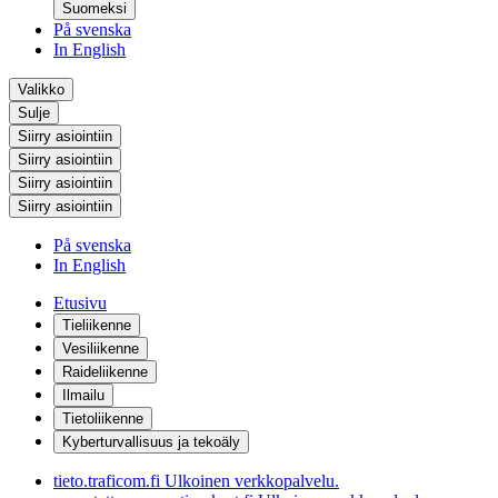
Suomeksi
På svenska
In English
Valikko
Sulje
Siirry asiointiin
Siirry asiointiin
Siirry asiointiin
Siirry asiointiin
På svenska
In English
Etusivu
Tieliikenne
Vesiliikenne
Raideliikenne
Ilmailu
Tietoliikenne
Kyberturvallisuus ja tekoäly
tieto.traficom.fi
Ulkoinen verkkopalvelu.