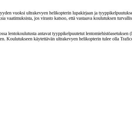
yden vuoksi ultrakevyen helikopterin lupakirjaan ja tyyppikelpuutukse
sia vaatimuksista, jos virasto katsoo, että vastaava koulutuksen turval
ssa lentokoulutusta antavat tyyppikelpuutetut lentomiehistöasetuksen
n. Koulutukseen käytettävän ultrakevyen helikopterin tulee olla Trafi