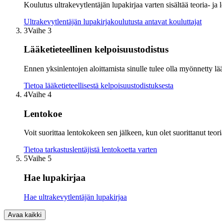
Koulutus ultrakevytlentäjän lupakirjaa varten sisältää teoria- ja
Ultrakevytlentäjän lupakirjakoulutusta antavat kouluttajat
3
Vaihe 3
Lääketieteellinen kelpoisuustodistus
Ennen yksinlentojen aloittamista sinulle tulee olla myönnetty lää
Tietoa lääketieteellisestä kelpoisuustodistuksesta
4
Vaihe 4
Lentokoe
Voit suorittaa lentokokeen sen jälkeen, kun olet suorittanut teo
Tietoa tarkastuslentäjistä lentokoetta varten
5
Vaihe 5
Hae lupakirjaa
Hae ultrakevytlentäjän lupakirjaa
Avaa kaikki