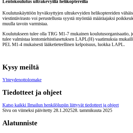
Lentokoulutus ultrakevyillä helikoptereilla
Koulutuskäyttöön hyväksyttyjen ultrakevyiden helikoptereiden vähäisy
viestintävirasto voi perustellusta syystä myöntää määräajaksi poikkeuk
muulla tavoin varmistaa.
Koulutukseen tulee olla TRG M1-7 mukainen koulutusorganisaatio, jo
tulee valmistaa lentomiehistöasetuksen LAPL(H) vaatimuksia mukaille
PEL M1-4 mukaisesti lääketieteellinen kelpoisuus, luokka LAPL.
Kysy meiltä
Yhteydenottolomake
Tiedotteet ja ohjeet
Katso kaikki Ilmailun henkilölupiin liittyvät tiedotteet ja ohjeet
Sivu on viimeksi päivitetty
28.1.2025
28. tammikuuta 2025
Alatunniste