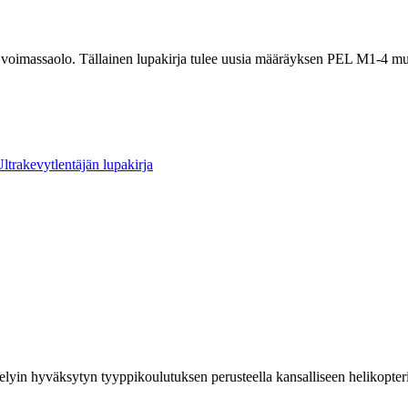
massaolo. Tällainen lupakirja tulee uusia määräyksen PEL M1-4 mukais
trakevytlentäjän lupakirja
yin hyväksytyn tyyppikoulutuksen perusteella kansalliseen helikopteri