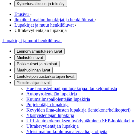
Kyberturvallisuus ja tekoäly
Etusivu
›
Ilmailu: Ilmailun lupakirjat ja henkilöluvat
›
Lupakirjat ja muut henkilöluvat
›
Ultrakevytlentäjän lupakirja
Lupakirjat ja muut henkilöluvat
Lennonvarmistuksen luvat
Miehistön luvat
Poikkeukset ja oikaisut
Maahuolinnan luvat
Lentokelpoisuustarkastajien luvat
Yleisilmailijan luvat
Hae harrasteilmailijan lupakirjaa- tai kelpuutusta
Autogyrolentäjän lupakirja
Kuumailmapallolentäjän lupakirja
Purjelentäjän lupakirja
Kevyiden ilma-alusten lupakirja (lentokone/helikopteri)
Yksityislentäjän lupakirja
UPL-lentokokemuksen hyödyntäminen SEP-luokkakelpuut
Ultrakevytlentäjän lupakirja
Yleisilmailun koulutusmateriaalia ja ohjeita