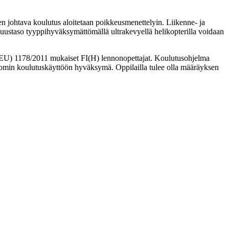
n johtava koulutus aloitetaan poikkeusmenettelyin. Liikenne- ja
lisuustaso tyyppihyväksymättömällä ultrakevyellä helikopterilla voidaan
 (EU) 1178/2011 mukaiset FI(H) lennonopettajat. Koulutusohjelma
comin koulutuskäyttöön hyväksymä. Oppilailla tulee olla määräyksen