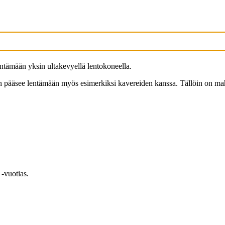
lentämään yksin ultakevyellä lentokoneella.
n pääsee lentämään myös esimerkiksi kavereiden kanssa. Tällöin on mah
 -vuotias.