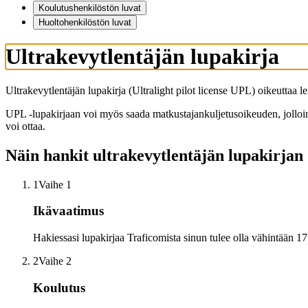
Koulutushenkilöstön luvat
Huoltohenkilöstön luvat
Ultrakevytlentäjän lupakirja
Ultrakevytlentäjän lupakirja (Ultralight pilot license UPL) oikeuttaa 
UPL -lupakirjaan voi myös saada matkustajankuljetusoikeuden, jolloi
voi ottaa.
Näin hankit ultrakevytlentäjän lupakirjan
1
Vaihe 1
Ikävaatimus
Hakiessasi lupakirjaa Traficomista sinun tulee olla vähintään 17
2
Vaihe 2
Koulutus