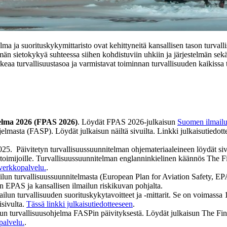
itelma ja suorituskykymittaristo ovat kehittyneitä kansallisen tason tur
män sietokykyä suhteessa siihen kohdistuviin uhkiin ja järjestelmän sekä
keaa turvallisuustasoa ja varmistavat toiminnan turvallisuuden kaikissa t
telma 2026 (FPAS 2026)
. Löydät FPAS 2026-julkaisun
Suomen ilmailun
jelmasta (FASP). Löydät julkaisun näiltä sivuilta. Linkki julkaisutiedot
25. Päivitetyn turvallisuussuunnitelman ohjemateriaaleineen löydät siv
n toimijoille. Turvallisuussuunnitelman englanninkielinen käännös The 
verkkopalvelu.
.
lun turvallisuussuunnitelmasta (European Plan for Aviation Safety, E
n EPAS ja kansallisen ilmailun riskikuvan pohjalta.
mailun turvallisuuden suorituskykytavoitteet ja -mittarit. Se on voimass
isivulta.
Tässä linkki julkaisutiedotteeseen
.
ilun turvallisuusohjelma FASPin päivityksestä. Löydät julkaisun The F
palvelu.
.