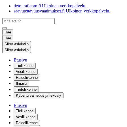
tieto.traficom.fi
Ulkoinen verkkopalvelu.
saavutettavuusvaatimukset.fi
Ulkoinen verkkopalvelu.
Hae
Hae
Siirry asiointiin
Siirry asiointiin
Etusivu
Tieliikenne
Vesiliikenne
Raideliikenne
Ilmailu
Tietoliikenne
Kyberturvallisuus ja tekoäly
Etusivu
Tieliikenne
Vesiliikenne
Raideliikenne