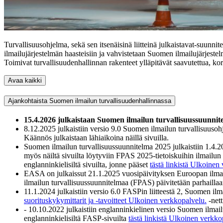
Turvallisuusohjelma, sekä sen itsenäisinä liitteinä julkaistavat-suunn
ilmailujärjestelmän haasteisiin ja vahvistetaan Suomen ilmailujärjestel
Toimivat turvallisuudenhallinnan rakenteet ylläpitävät saavutettua, kor
Avaa kaikki
Ajankohtaista Suomen ilmailun turvallisuudenhallinnassa
15.4.2026 julkaistaan Suomen ilmailun turvallisuussuunni
8.12.2025 julkaistiin versio 9.0 Suomen ilmailun turvallisuusoh
Käännös julkaistaan lähiaikoina näillä sivuilla.
Suomen ilmailun turvallisuussuunnitelma 2025 julkaistiin 1.4.20
myös näiltä sivuilta löytyviin FPAS 2025-tietoiskuihin ilmailu
englanninkielisiltä sivuilta, jonne pääset
tästä linkistä
Ulkoinen 
EASA on julkaissut 21.1.2025 vuosipäivityksen Euroopan ilmai
ilmailun turvallisuussuunnitelmaa (FPAS) päivitetään parhaillaa
11.1.2024 julkaistiin versio 6.0 FASPin liitteestä 2, Suomen il
suorituskykymittarit ja -tavoitteet
Ulkoinen verkkopalvelu.
-nett
- 10.10.2022 julkaistiin englanninkielinen versio Suomen ilma
englanninkielisiltä FASP-sivuilta
tästä linkistä
Ulkoinen verkko