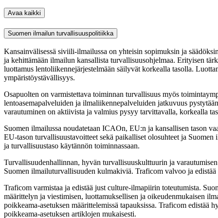
Avaa kaikki
Suomen ilmailun turvallisuuspolitiikka
Kansainvälisessä siviili-ilmailussa on yhteisin sopimuksin ja säädöks
ja kehittämään ilmailun kan­sal­lista turvallisuusohjelmaa. Erityisen t
luottamus lentoliikennejärjestelmään säilyvät korkealla tasolla. Luottam
ympäristöystävällisyys.
Osapuolten on varmistettava toiminnan turvallisuus myös toimintaympär
lentoasemapalveluiden ja ilmaliikennepalveluiden jatkuvuus pystytään
varautuminen on aktiivista ja valmius pysyy tarvittavalla, korkealla tas
Suomen ilmailussa noudatetaan ICAOn, EU:n ja kansallisen tason vaatimu
EU-tason turvallisuus­tavoitteet sekä paikalliset olo­suh­­teet ja Suomen
ja turvallisuustaso käytännön toiminnassaan.
Turvallisuudenhallinnan, hyvän turvallisuuskulttuurin ja varautumisen 
Suomen ilmailuturvallisuuden kulmakiviä. Traficom valvoo ja edistää e
Traficom varmistaa ja edistää just culture-ilmapiirin toteutumista. Suom
määrit­telyn ja viestimisen, luottamuksellisen ja oikeudenmukaisen il
poikkeama-asetuksen määrittelemissä tapauksissa. Traficom edistää hy
poikkeama-asetuksen artiklojen mukaisesti.