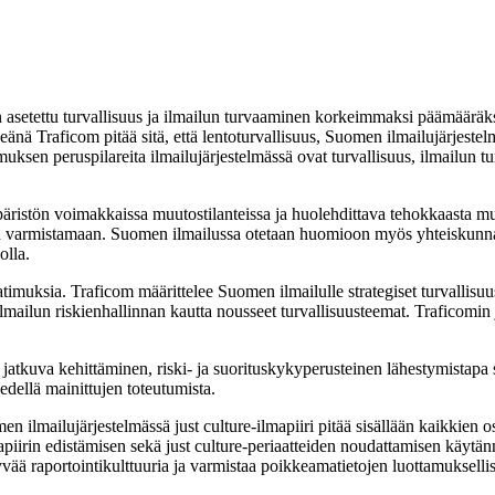
in asetettu tur­vallisuus ja ilmailun turvaaminen korkeimmaksi päämäärä
ärkeänä Traficom pitää sitä, että lentoturvallisuus, Suomen ilmailujärje
uksen perus­pila­reita ilmailujärjestelmässä ovat turvallisuus, ilmailun t
istön voimakkaissa muutostilanteissa ja huolehdittava tehokkaasta muuto
 varmistamaan. Suomen ilmailussa otetaan huomioon myös yhteiskunnan tu
olla.
ksia. Traficom määrittelee Suomen ilmailulle strate­giset turval­lisuus­
 ilmailun riskienhallinnan kautta nousseet turvallisuusteemat. Traficomin ja
jatkuva kehittäminen, ris­ki- ja suorituskykyperusteinen lähestymistapa 
dellä mainittujen toteutumista.
en il­mailu­järjestelmässä just culture-ilmapiiri pitää sisällään kaikkien
mapiirin edistämisen sekä just culture-periaatteiden noudatta­misen käy
vää raportointikulttuuria ja varmistaa poikkeamatietojen luottamukselli