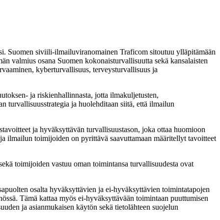
ksi. Suomen siviili-ilmailuviranomainen Traficom sitoutuu ylläpitämään
stelmän valmius osana Suomen kokonaisturvallisuutta sekä kansalaisten
ur­vaaminen, kyberturvallisuus, terveysturvallisuus ja
ksen- ja riskienhallinnasta, jotta ilmakuljetusten,
rvallisuusstrategia ja huolehditaan siitä, että ilmailun
tavoitteet ja hyväksyttävän turvallisuus­tason, joka ottaa huomioon
 ilmailun toi­mi­­joiden on pyrittävä saavuttamaan määritellyt tavoit­teet
sekä toimijoiden vastuu oman toi­min­tansa turvallisuudesta ovat
 osapuolten osal­ta hyväksyttävien ja ei-hyväksyttävien toimintatapojen
tännössä. Tämä kattaa myös ei-hyväksyttävään toimintaan puuttumisen
suuden ja asianmukaisen käytön sekä tietolähteen suojelun