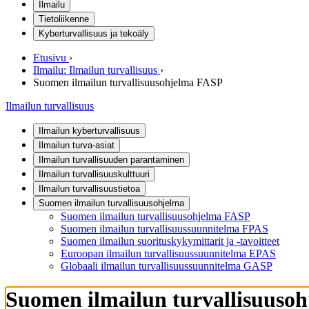
Ilmailu
Tietoliikenne
Kyberturvallisuus ja tekoäly
Etusivu
›
Ilmailu: Ilmailun turvallisuus
›
Suomen ilmailun turvallisuusohjelma FASP
Ilmailun turvallisuus
Ilmailun kyberturvallisuus
Ilmailun turva-asiat
Ilmailun turvallisuuden parantaminen
Ilmailun turvallisuuskulttuuri
Ilmailun turvallisuustietoa
Suomen ilmailun turvallisuusohjelma
Suomen ilmailun turvallisuusohjelma FASP
Suomen ilmailun turvallisuussuunnitelma FPAS
Suomen ilmailun suorituskykymittarit ja -tavoitteet
Euroopan ilmailun turvallisuussuunnitelma EPAS
Globaali ilmailun turvallisuussuunnitelma GASP
Suomen ilmailun turvallisuuso