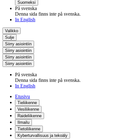
Suomeksi
På svenska
Denna sida finns inte på svenska.
In English
Valikko
Sulje
Siirry asiointiin
Siirry asiointiin
Siirry asiointiin
Siirry asiointiin
På svenska
Denna sida finns inte på svenska.
In English
Etusivu
Tieliikenne
Vesiliikenne
Raideliikenne
Ilmailu
Tietoliikenne
Kyberturvallisuus ja tekoäly