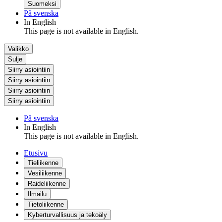
Suomeksi
På svenska
In English
This page is not available in English.
Valikko
Sulje
Siirry asiointiin
Siirry asiointiin
Siirry asiointiin
Siirry asiointiin
På svenska
In English
This page is not available in English.
Etusivu
Tieliikenne
Vesiliikenne
Raideliikenne
Ilmailu
Tietoliikenne
Kyberturvallisuus ja tekoäly