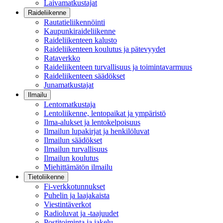
Laivamatkustajat
Raideliikenne
Rautatieliikennöinti
Kaupunkiraideliikenne
Raideliikenteen kalusto
Raideliikenteen koulutus ja pätevyydet
Rataverkko
Raideliikenteen turvallisuus ja toimintavarmuus
Raideliikenteen säädökset
Junamatkustajat
Ilmailu
Lentomatkustaja
Lentoliikenne, lentopaikat ja ympäristö
Ilma-alukset ja lentokelpoisuus
Ilmailun lupakirjat ja henkilöluvat
Ilmailun säädökset
Ilmailun turvallisuus
Ilmailun koulutus
Miehittämätön ilmailu
Tietoliikenne
Fi-verkkotunnukset
Puhelin ja laajakaista
Viestintäverkot
Radioluvat ja -taajuudet
Postitoiminta ja jakelu