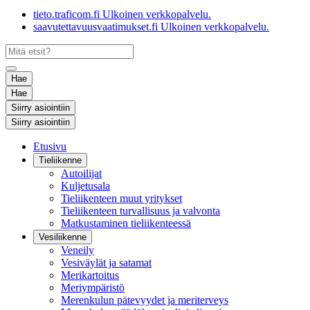
tieto.traficom.fi
Ulkoinen verkkopalvelu.
saavutettavuusvaatimukset.fi
Ulkoinen verkkopalvelu.
Hae
Hae
Siirry asiointiin
Siirry asiointiin
Etusivu
Tieliikenne
Autoilijat
Kuljetusala
Tieliikenteen muut yritykset
Tieliikenteen turvallisuus ja valvonta
Matkustaminen tieliikenteessä
Vesiliikenne
Veneily
Vesiväylät ja satamat
Merikartoitus
Meriympäristö
Merenkulun pätevyydet ja meriterveys