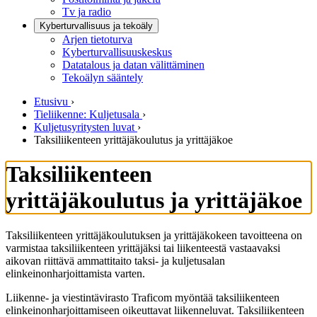
Tv ja radio
Kyberturvallisuus ja tekoäly
Arjen tietoturva
Kyberturvallisuuskeskus
Datatalous ja datan välittäminen
Tekoälyn sääntely
Etusivu
›
Tieliikenne: Kuljetusala
›
Kuljetusyritysten luvat
›
Taksiliikenteen yrittäjäkoulutus ja yrittäjäkoe
Taksiliikenteen
yrittäjäkoulutus ja yrittäjäkoe
Taksiliikenteen yrittäjäkoulutuksen ja yrittäjäkokeen tavoitteena on
varmistaa taksiliikenteen yrittäjäksi tai liikenteestä vastaavaksi
aikovan riittävä ammattitaito taksi- ja kuljetusalan
elinkeinonharjoittamista varten.
Liikenne- ja viestintävirasto Traficom myöntää taksiliikenteen
elinkeinonharjoittamiseen oikeuttavat liikenneluvat. Taksiliikenteen