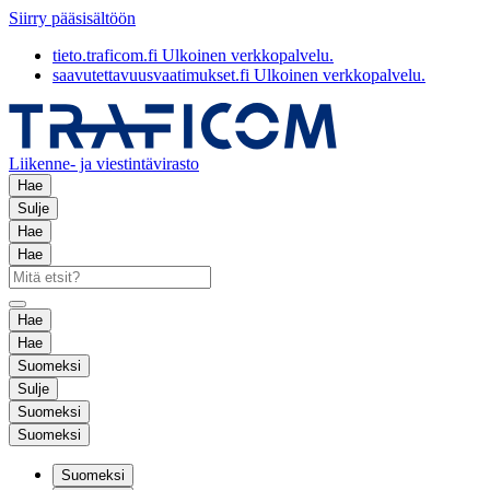
Siirry pääsisältöön
tieto.traficom.fi
Ulkoinen verkkopalvelu.
saavutettavuusvaatimukset.fi
Ulkoinen verkkopalvelu.
Liikenne- ja viestintävirasto
Hae
Sulje
Hae
Hae
Hae
Hae
Suomeksi
Sulje
Suomeksi
Suomeksi
Suomeksi