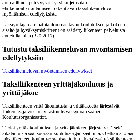
ammatillinen pätevyys on yksi kuljetusalan
elinkeinonharjoittamiseen oikeuttavan taksiliikenneluvan
myöntämisen edellytyksistä.
Taksiyrittäjän ammattitaidon osoittavan koulutuksen ja kokeen
sisältö ja hyväksymiskriteerit on säädetty liikenteen palveluista
annetulla lailla (320/2017).
Tutustu taksiliikenneluvan myöntämisen
edellytyksiin
Taksiliikenneluvan myöntämisen edellytykset
Taksiliikenteen yrittäjäkoulutus ja
yrittäjäkoe
Taksiliikenteen yrittäjäkoulutusta ja yrittäjäkoetta järjestävät
Liikenne- ja viestintäviraston hyväksynnän saaneet
Koulutusorganisaatiot.
Tiedot yrittäjäkoulutuksen ja yrittäjäkokeen järjestelyistä sekä
aikatauluista saat suoraan koulutusorganisaatioilta. Olethan suoraan
taksiliikenteen koulutusorganisaatioihin yhteydessä taksiliikenteen