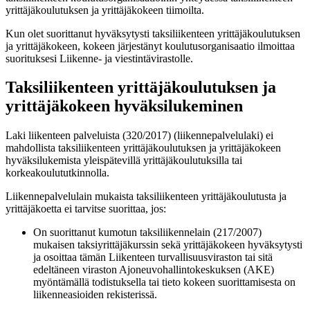
yrittäjäkoulutuksen ja yrittäjäkokeen tiimoilta.
Kun olet suorittanut hyväksytysti taksiliikenteen yrittäjäkoulutuksen
ja yrittäjäkokeen, kokeen järjestänyt koulutusorganisaatio ilmoittaa
suorituksesi Liikenne- ja viestintävirastolle.
Taksiliikenteen yrittäjäkoulutuksen ja
yrittäjäkoke
en hyväksilukeminen
Laki liikenteen palveluista (320/2017) (liikennepalvelulaki) ei
mahdollista taksiliikenteen yrittäjäkoulutuksen ja yrittäjäkokeen
hyväksilukemista yleispätevillä yrittäjäkoulutuksilla tai
korkeakoulututkinnolla.
Liikennepalvelulain mukaista taksiliikenteen yrittäjäkoulutusta ja
yrittäjäkoetta ei tarvitse suorittaa, jos:
On suorittanut kumotun taksiliikennelain (217/2007)
mukaisen taksiyrittäjäkurssin sekä yrittäjäkokeen hyväksytysti
ja osoittaa tämän Liikenteen turvallisuusviraston tai sitä
edeltäneen viraston Ajoneuvohallintokeskuksen (AKE)
myöntämällä todistuksella tai tieto kokeen suorittamisesta on
liikenneasioiden rekisterissä.