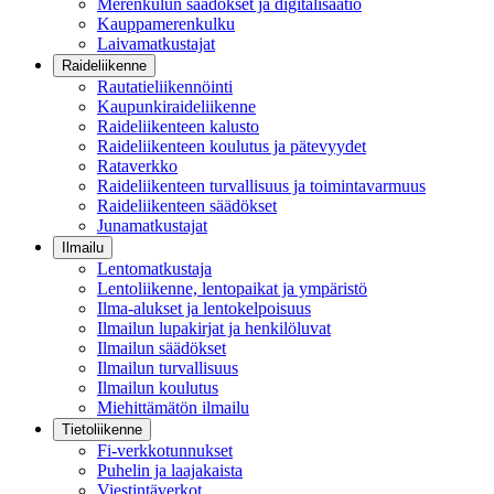
Merenkulun säädökset ja digitalisaatio
Kauppamerenkulku
Laivamatkustajat
Raideliikenne
Rautatieliikennöinti
Kaupunkiraideliikenne
Raideliikenteen kalusto
Raideliikenteen koulutus ja pätevyydet
Rataverkko
Raideliikenteen turvallisuus ja toimintavarmuus
Raideliikenteen säädökset
Junamatkustajat
Ilmailu
Lentomatkustaja
Lentoliikenne, lentopaikat ja ympäristö
Ilma-alukset ja lentokelpoisuus
Ilmailun lupakirjat ja henkilöluvat
Ilmailun säädökset
Ilmailun turvallisuus
Ilmailun koulutus
Miehittämätön ilmailu
Tietoliikenne
Fi-verkkotunnukset
Puhelin ja laajakaista
Viestintäverkot