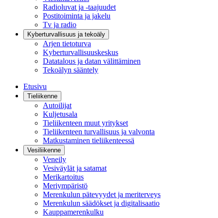
Radioluvat ja -taajuudet
Postitoiminta ja jakelu
Tv ja radio
Kyberturvallisuus ja tekoäly
Arjen tietoturva
Kyberturvallisuuskeskus
Datatalous ja datan välittäminen
Tekoälyn sääntely
Etusivu
Tieliikenne
Autoilijat
Kuljetusala
Tieliikenteen muut yritykset
Tieliikenteen turvallisuus ja valvonta
Matkustaminen tieliikenteessä
Vesiliikenne
Veneily
Vesiväylät ja satamat
Merikartoitus
Meriympäristö
Merenkulun pätevyydet ja meriterveys
Merenkulun säädökset ja digitalisaatio
Kauppamerenkulku