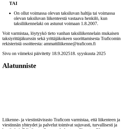
TAI
On ollut voimassa olevan taksiluvan haltija tai voimassa
olevan taksiluvan liikenteestä vastaava henkilö, kun
taksiliikennelaki on astunut voimaan 1.8.2007.
Voit varmistaa, löytyykö tieto vanhan taksiliikennelain mukaisen
taksiyrittäjäkurssin sekä yrittäjäkokeen suorittamisesta Traficomin
rekisteristä osoitteesta: ammattiliikenne@traficom.fi
Sivu on viimeksi päivitetty
18.9.2025
18. syyskuuta 2025
Alatunniste
Liikenne- ja viestintävirasto Traficom varmistaa, että liikenteen ja
viestinnän yhteydet ja palvelut toimivat sujuvasti, turvallisesti ja