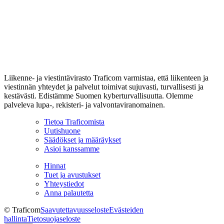
Liikenne- ja viestintävirasto Traficom varmistaa, että liikenteen ja
viestinnän yhteydet ja palvelut toimivat sujuvasti, turvallisesti ja
kestävästi. Edistämme Suomen kyberturvallisuutta. Olemme
palveleva lupa-, rekisteri- ja valvontaviranomainen.
Tietoa Traficomista
Uutishuone
Säädökset ja määräykset
Asioi kanssamme
Hinnat
Tuet ja avustukset
Yhteystiedot
Anna palautetta
© Traficom
Saavutettavuusseloste
Evästeiden
hallinta
Tietosuojaseloste