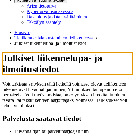
Kyberturvallisuus ja tekoäly
Arjen tietoturva
Kyberturvallisuuskeskus
Datatalous ja datan välittäminen
Tekoälyn sääntely
Etusivu
›
Tieliikenne: Matkustaminen tieliikenteessä
›
Julkiset liikennelupa- ja ilmoitustiedot
Julkiset liikennelupa- ja
ilmoitustiedot
Voit tarkistaa yrityksen tällä hetkellä voimassa olevat tieliikenteen
liikenneluvat luvanhaltijan nimen, Y-tunnuksen tai lupanumeron
perusteella. Voit myös tarkistaa, onko yrityksen ilmoittautuminen
tavara- tai taksiliikenteen harjoittajaksi voimassa. Tarkistukset voit
tehdä veloituksetta.
Palvelusta saatavat tiedot
Luvanhaltijan tai palveluntarjoajan nimi