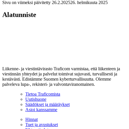
Sivu on viimeksi päivitetty
26.2.2025
26. helmikuuta 2025
Alatunniste
Liikenne- ja viestintävirasto Traficom varmistaa, että liikenteen ja
viestinnän yhteydet ja palvelut toimivat sujuvasti, turvallisesti ja
kestävästi. Edistämme Suomen kyberturvallisuutta. Olemme
palveleva lupa-, rekisteri- ja valvontaviranomainen.
Tietoa Traficomista
Uutishuone
Säädökset ja määräykset
Asioi kanssamme
Hinnat
Tuet ja avustukset