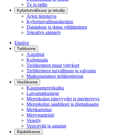
Tv ja radio
Kyberturvallisuus ja tekoäly
Arjen tietoturva
Kyberturvallisuuskeskus
Datatalous ja datan välittäminen
Tekoälyn sääntely
Etusivu
Tieliikenne
Autoilijat
Kuljetusala
Tieliikenteen muut yritykset
Tieliikenteen turvallisuus ja valvonta
Matkustaminen tieliikenteessä
Vesiliikenne
Kauppamerenkulku
Laivamatkustajat
Merenkulun pätevyydet ja meriterveys
Merenkulun säädökset ja digitalisaatio
Merikartoitus
Meriympäristö
Veneily
Vesiväylät ja satamat
Raideliikenne