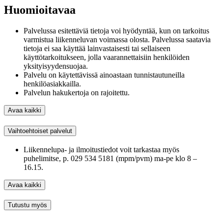
Huomioitavaa
Palvelussa esitettäviä tietoja voi hyödyntää, kun on tarkoitus
varmistua liikenneluvan voimassa olosta. Palvelussa saatavia
tietoja ei saa käyttää lainvastaisesti tai sellaiseen
käyttötarkoitukseen, jolla vaarannettaisiin henkilöiden
yksityisyydensuojaa.
Palvelu on käytettävissä ainoastaan tunnistautuneilla
henkilöasiakkailla.
Palvelun hakukertoja on rajoitettu.
Avaa kaikki
Vaihtoehtoiset palvelut
Liikennelupa- ja ilmoitustiedot voit tarkastaa myös
puhelimitse, p. 029 534 5181 (mpm/pvm) ma-pe klo 8 –
16.15.
Avaa kaikki
Tutustu myös