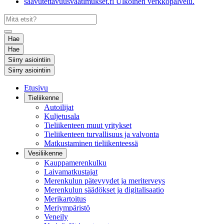
saavutettavuusvaatimukset.fi
Ulkoinen verkkopalvelu.
Hae
Hae
Siirry asiointiin
Siirry asiointiin
Etusivu
Tieliikenne
Autoilijat
Kuljetusala
Tieliikenteen muut yritykset
Tieliikenteen turvallisuus ja valvonta
Matkustaminen tieliikenteessä
Vesiliikenne
Kauppamerenkulku
Laivamatkustajat
Merenkulun pätevyydet ja meriterveys
Merenkulun säädökset ja digitalisaatio
Merikartoitus
Meriympäristö
Veneily