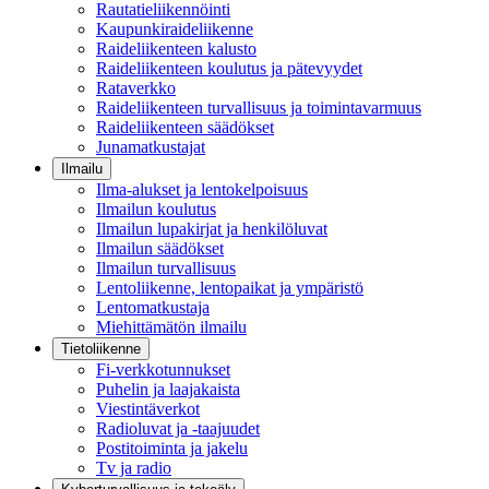
Rautatieliikennöinti
Kaupunkiraideliikenne
Raideliikenteen kalusto
Raideliikenteen koulutus ja pätevyydet
Rataverkko
Raideliikenteen turvallisuus ja toimintavarmuus
Raideliikenteen säädökset
Junamatkustajat
Ilmailu
Ilma-alukset ja lentokelpoisuus
Ilmailun koulutus
Ilmailun lupakirjat ja henkilöluvat
Ilmailun säädökset
Ilmailun turvallisuus
Lentoliikenne, lentopaikat ja ympäristö
Lentomatkustaja
Miehittämätön ilmailu
Tietoliikenne
Fi-verkkotunnukset
Puhelin ja laajakaista
Viestintäverkot
Radioluvat ja -taajuudet
Postitoiminta ja jakelu
Tv ja radio