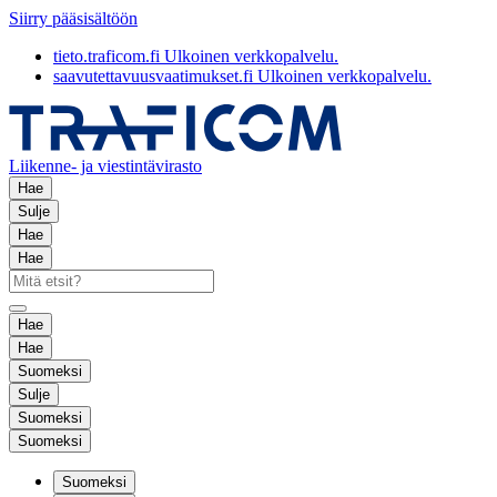
Siirry pääsisältöön
tieto.traficom.fi
Ulkoinen verkkopalvelu.
saavutettavuusvaatimukset.fi
Ulkoinen verkkopalvelu.
Liikenne- ja viestintävirasto
Hae
Sulje
Hae
Hae
Hae
Hae
Suomeksi
Sulje
Suomeksi
Suomeksi
Suomeksi