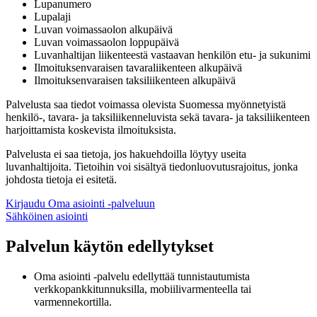
Lupanumero
Lupalaji
Luvan voimassaolon alkupäivä
Luvan voimassaolon loppupäivä
Luvanhaltijan liikenteestä vastaavan henkilön etu- ja sukunimi
Ilmoituksenvaraisen tavaraliikenteen alkupäivä
Ilmoituksenvaraisen taksiliikenteen alkupäivä
Palvelusta saa tiedot voimassa olevista Suomessa myönnetyistä
henkilö-, tavara- ja taksiliikenneluvista sekä tavara- ja taksiliikenteen
harjoittamista koskevista ilmoituksista.
Palvelusta ei saa tietoja, jos hakuehdoilla löytyy useita
luvanhaltijoita. Tietoihin voi sisältyä tiedonluovutusrajoitus, jonka
johdosta tietoja ei esitetä.
Kirjaudu Oma asiointi -palveluun
Sähköinen asiointi
Palvelun käytön edellytykset
Oma asiointi -palvelu edellyttää tunnistautumista
verkkopankkitunnuksilla, mobiilivarmenteella tai
varmennekortilla.