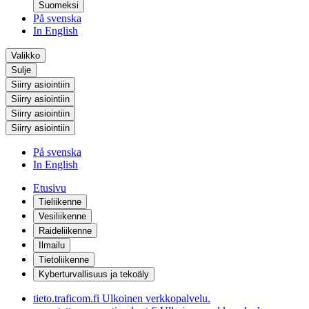
Suomeksi
På svenska
In English
Valikko
Sulje
Siirry asiointiin
Siirry asiointiin
Siirry asiointiin
Siirry asiointiin
På svenska
In English
Etusivu
Tieliikenne
Vesiliikenne
Raideliikenne
Ilmailu
Tietoliikenne
Kyberturvallisuus ja tekoäly
tieto.traficom.fi
Ulkoinen verkkopalvelu.