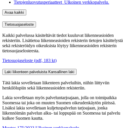
Tietojenluovutusperiaatteet
Ulkoinen verkkopalvelu.
Avaa kaikki
Tietosuojaseloste
Kaikki palvelussa käsiteltävät tiedot kuuluvat liikenneasioiden
rekisteriin. Lisätietoa liikenneasioiden rekisterin tietojen käsittelystä
sekä rekisteröidyn oikeuksista löytyy liikenneasioiden rekisterin
tietosuojaselosteesta.
Tietosuojaseloste (pdf, 183 kt)
Laki liikenteen palveluista
Kansallinen laki
Tätä lakia sovelletaan liikenteen palveluihin, niihin liittyviin
henkilölupiin sekä liikenneasioiden rekisteriin.
Lakia sovelletaan myös palveluntarjoajaan, jolla on toimipaikka
Suomessa tai joka on muuten Suomen oikeudenkäytön piirissä.
Lisäksi lakia sovelletaan kuljetuspalvelun tarjoajaan, jonka
liikennöimän palvelun alku- tai loppupää on Suomessa tai palvelu
kulkee Suomen kautta.
Muutos 175/2023
Ulkoinen verkkopalvelu.