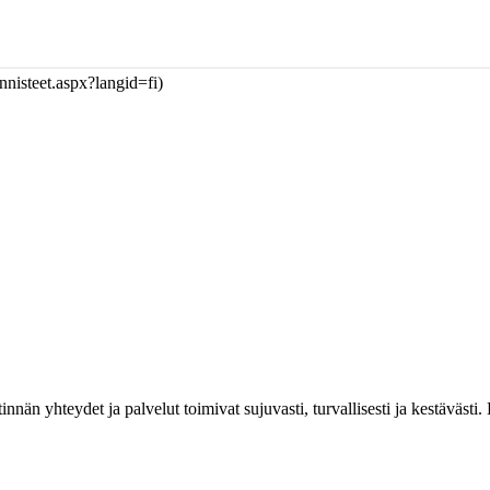
nnisteet.aspx?langid=fi
)
estinnän yhteydet ja palvelut toimivat sujuvasti, turvallisesti ja kestäv