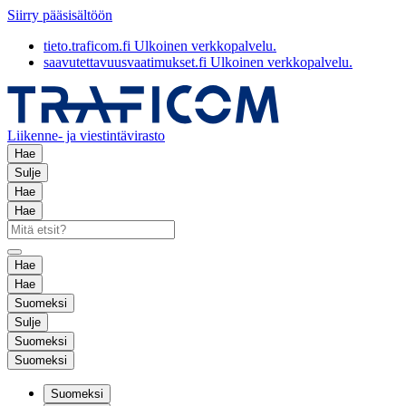
Siirry pääsisältöön
tieto.traficom.fi
Ulkoinen verkkopalvelu.
saavutettavuusvaatimukset.fi
Ulkoinen verkkopalvelu.
Liikenne- ja viestintävirasto
Hae
Sulje
Hae
Hae
Hae
Hae
Suomeksi
Sulje
Suomeksi
Suomeksi
Suomeksi