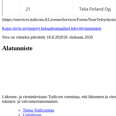
(
https://eservices.traficom.fi/LicensesServices/Forms/NureTeleyritystu
Katso myös myönnetyt heksadesimaaliset teleyritystunnisteet
Sivu on viimeksi päivitetty
18.8.2020
18. elokuuta 2020
Alatunniste
Liikenne- ja viestintävirasto Traficom varmistaa, että liikenteen ja vi
rekisteri- ja valvontaviranomainen.
Tietoa Traficomista
Uutishuone