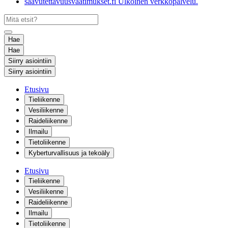
saavutettavuusvaatimukset.fi
Ulkoinen verkkopalvelu.
Hae
Hae
Siirry asiointiin
Siirry asiointiin
Etusivu
Tieliikenne
Vesiliikenne
Raideliikenne
Ilmailu
Tietoliikenne
Kyberturvallisuus ja tekoäly
Etusivu
Tieliikenne
Vesiliikenne
Raideliikenne
Ilmailu
Tietoliikenne