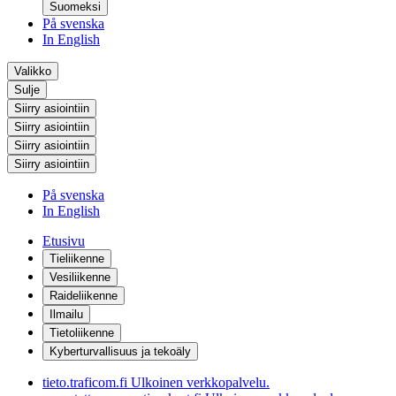
Suomeksi
På svenska
In English
Valikko
Sulje
Siirry asiointiin
Siirry asiointiin
Siirry asiointiin
Siirry asiointiin
På svenska
In English
Etusivu
Tieliikenne
Vesiliikenne
Raideliikenne
Ilmailu
Tietoliikenne
Kyberturvallisuus ja tekoäly
tieto.traficom.fi
Ulkoinen verkkopalvelu.