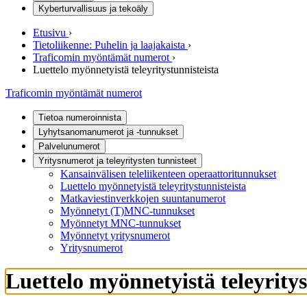
Kyberturvallisuus ja tekoäly
Etusivu
›
Tietoliikenne: Puhelin ja laajakaista
›
Traficomin myöntämät numerot
›
Luettelo myönnetyistä teleyritystunnisteista
Traficomin myöntämät numerot
Tietoa numeroinnista
Lyhytsanomanumerot ja -tunnukset
Palvelunumerot
Yritysnumerot ja teleyritysten tunnisteet
Kansainvälisen teleliikenteen operaattoritunnukset
Luettelo myönnetyistä teleyritystunnisteista
Matkaviestinverkkojen suuntanumerot
Myönnetyt (T)MNC-tunnukset
Myönnetyt MNC-tunnukset
Myönnetyt yritysnumerot
Yritysnumerot
Luettelo myönnetyistä teleyritys