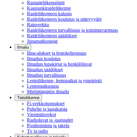
Rautatieliikennöinti
Kaupunkiraideliikenne
Raideliikenteen kalusto
Raideliikenteen koulutus ja pätevyydet
Rataverkko
Raideliikenteen turvallisuus ja toimintavarmuus
Raideliikenteen säädökset
Junamatkustajat
Ilmailu
Ilma-alukset ja lentokelpoisuus
Ilmailun koulutus
Ilmailun lupakirjat ja henkilöluvat
Ilmailun säädökset
Ilmailun turvallisuus
Lentoliikenne, lentopaikat ja ympäristö
Lentomatkustaja
Miehittämätön ilmailu
Tietoliikenne
Fi-verkkotunnukset
Puhelin ja laajakaista
Viestintäverkot
Radioluvat ja -taajuudet
Postitoiminta ja jakelu
Tv ja radio