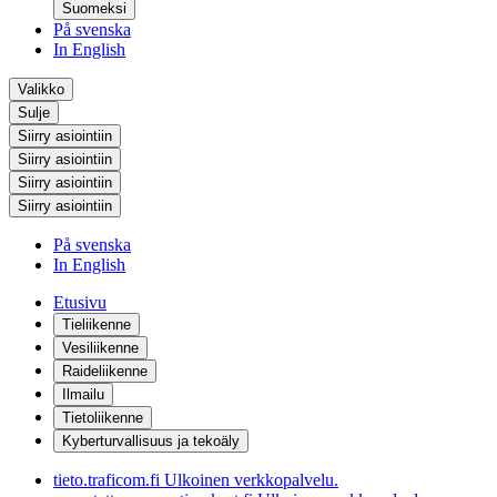
Suomeksi
På svenska
In English
Valikko
Sulje
Siirry asiointiin
Siirry asiointiin
Siirry asiointiin
Siirry asiointiin
På svenska
In English
Etusivu
Tieliikenne
Vesiliikenne
Raideliikenne
Ilmailu
Tietoliikenne
Kyberturvallisuus ja tekoäly
tieto.traficom.fi
Ulkoinen verkkopalvelu.