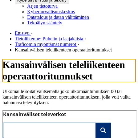
Kyberturvallisuus ja tekoäly
Arjen tietoturva
Kyberturvallisuuskeskus
Datatalous ja datan välittäminen
Tekoälyn sääntely
Etusivu
›
Tietoliikenne: Puhelin ja laajakaista
›
Traficomin myöntämät numerot
›
Kansainvälisen teleliikenteen operaattoritunnukset
Kansainvälisen teleliikenteen
operaattoritunnukset
Ulkomaille soitat valitsemalla joko ulkomaantunnuksen 00 tai
kansainvälisen teleliikenteen operaattoritunnuksen, jolla voit valita
haluamasi teleyrityksen.