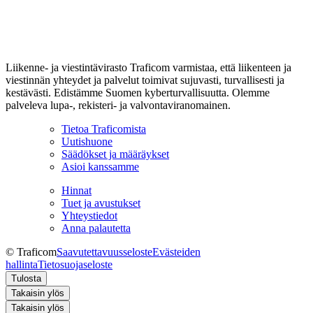
Liikenne- ja viestintävirasto Traficom varmistaa, että liikenteen ja
viestinnän yhteydet ja palvelut toimivat sujuvasti, turvallisesti ja
kestävästi. Edistämme Suomen kyberturvallisuutta. Olemme
palveleva lupa-, rekisteri- ja valvontaviranomainen.
Tietoa Traficomista
Uutishuone
Säädökset ja määräykset
Asioi kanssamme
Hinnat
Tuet ja avustukset
Yhteystiedot
Anna palautetta
© Traficom
Saavutettavuusseloste
Evästeiden
hallinta
Tietosuojaseloste
Tulosta
Takaisin ylös
Takaisin ylös