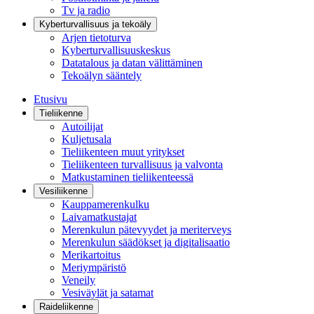
Tv ja radio
Kyberturvallisuus ja tekoäly
Arjen tietoturva
Kyberturvallisuuskeskus
Datatalous ja datan välittäminen
Tekoälyn sääntely
Etusivu
Tieliikenne
Autoilijat
Kuljetusala
Tieliikenteen muut yritykset
Tieliikenteen turvallisuus ja valvonta
Matkustaminen tieliikenteessä
Vesiliikenne
Kauppamerenkulku
Laivamatkustajat
Merenkulun pätevyydet ja meriterveys
Merenkulun säädökset ja digitalisaatio
Merikartoitus
Meriympäristö
Veneily
Vesiväylät ja satamat
Raideliikenne