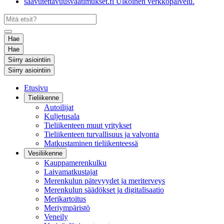
saavutettavuusvaatimukset.fi
Ulkoinen verkkopalvelu.
Hae
Hae
Siirry asiointiin
Siirry asiointiin
Etusivu
Tieliikenne
Autoilijat
Kuljetusala
Tieliikenteen muut yritykset
Tieliikenteen turvallisuus ja valvonta
Matkustaminen tieliikenteessä
Vesiliikenne
Kauppamerenkulku
Laivamatkustajat
Merenkulun pätevyydet ja meriterveys
Merenkulun säädökset ja digitalisaatio
Merikartoitus
Meriympäristö
Veneily