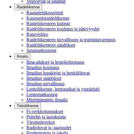
Vesiväylät ja satamat
Raideliikenne
Rautatieliikennöinti
Kaupunkiraideliikenne
Raideliikenteen kalusto
Raideliikenteen koulutus ja pätevyydet
Rataverkko
Raideliikenteen turvallisuus ja toimintavarmuus
Raideliikenteen säädökset
Junamatkustajat
Ilmailu
Ilma-alukset ja lentokelpoisuus
Ilmailun koulutus
Ilmailun lupakirjat ja henkilöluvat
Ilmailun säädökset
Ilmailun turvallisuus
Lentoliikenne, lentopaikat ja ympäristö
Lentomatkustaja
Miehittämätön ilmailu
Tietoliikenne
Fi-verkkotunnukset
Puhelin ja laajakaista
Viestintäverkot
Radioluvat ja -taajuudet
Postitoiminta ja jakelu