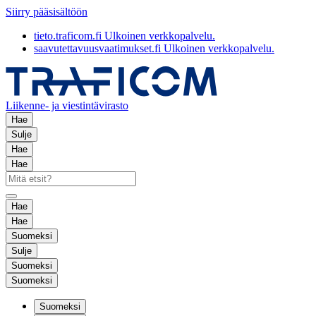
Siirry pääsisältöön
tieto.traficom.fi
Ulkoinen verkkopalvelu.
saavutettavuusvaatimukset.fi
Ulkoinen verkkopalvelu.
Liikenne- ja viestintävirasto
Hae
Sulje
Hae
Hae
Hae
Hae
Suomeksi
Sulje
Suomeksi
Suomeksi
Suomeksi