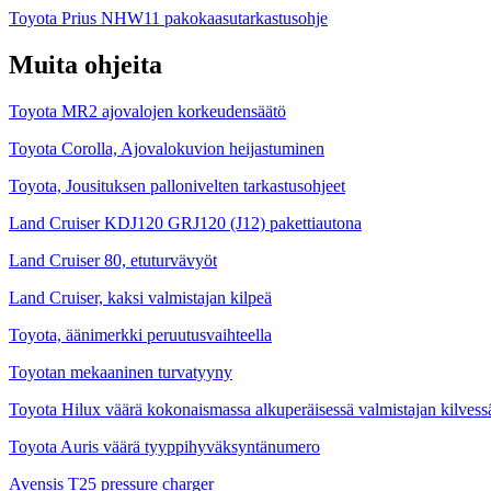
Toyota Prius NHW11 pakokaasutarkastusohje
Muita ohjeita
Toyota MR2 ajovalojen korkeudensäätö
Toyota Corolla, Ajovalokuvion heijastuminen
Toyota, Jousituksen pallonivelten tarkastusohjeet
Land Cruiser KDJ120 GRJ120 (J12) pakettiautona
Land Cruiser 80, etuturvävyöt
Land Cruiser, kaksi valmistajan kilpeä
Toyota, äänimerkki peruutusvaihteella
Toyotan mekaaninen turvatyyny
Toyota Hilux väärä kokonaismassa alkuperäisessä valmistajan kilvess
Toyota Auris väärä tyyppihyväksyntänumero
Avensis T25 pressure charger