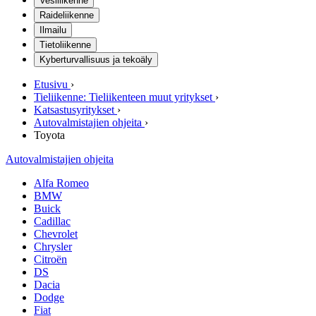
Vesiliikenne
Raideliikenne
Ilmailu
Tietoliikenne
Kyberturvallisuus ja tekoäly
Etusivu
›
Tieliikenne: Tieliikenteen muut yritykset
›
Katsastusyritykset
›
Autovalmistajien ohjeita
›
Toyota
Autovalmistajien ohjeita
Alfa Romeo
BMW
Buick
Cadillac
Chevrolet
Chrysler
Citroën
DS
Dacia
Dodge
Fiat