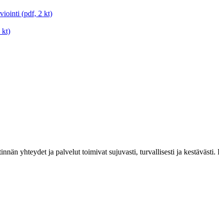
iointi (pdf, 2 kt)
 kt)
estinnän yhteydet ja palvelut toimivat sujuvasti, turvallisesti ja kestäv