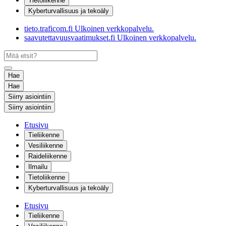
Tietoliikenne
Kyberturvallisuus ja tekoäly
tieto.traficom.fi
Ulkoinen verkkopalvelu.
saavutettavuusvaatimukset.fi
Ulkoinen verkkopalvelu.
Hae
Hae
Siirry asiointiin
Siirry asiointiin
Etusivu
Tieliikenne
Vesiliikenne
Raideliikenne
Ilmailu
Tietoliikenne
Kyberturvallisuus ja tekoäly
Etusivu
Tieliikenne