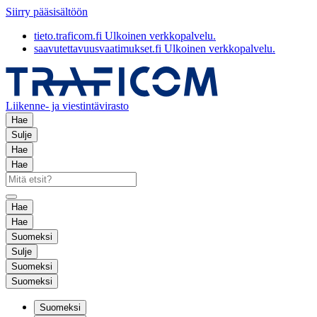
Siirry pääsisältöön
tieto.traficom.fi
Ulkoinen verkkopalvelu.
saavutettavuusvaatimukset.fi
Ulkoinen verkkopalvelu.
Liikenne- ja viestintävirasto
Hae
Sulje
Hae
Hae
Hae
Hae
Suomeksi
Sulje
Suomeksi
Suomeksi
Suomeksi