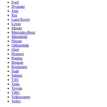
Ford
Hyundai
Jeep
Kia
Land Rover
Lexus
Mazda
Mercedes-Benz
Mitsubishi
Nissan
Oldsmobile
Opel
Peugeot
Pontiac
Renault
Rockinger
Saab
Subaru
TAV
Tesla
Toyota
VBG
Volkswagen
Volvo