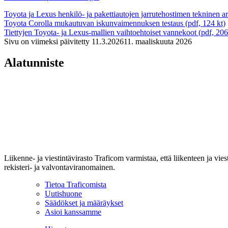
Toyota ja Lexus henkilö- ja pakettiautojen jarrutehostimen tekninen arv
Toyota Corolla mukautuvan iskunvaimennuksen testaus (pdf, 124 kt)
Tiettyjen Toyota- ja Lexus-mallien vaihtoehtoiset vannekoot (pdf, 206
Sivu on viimeksi päivitetty
11.3.2026
11. maaliskuuta 2026
Alatunniste
Liikenne- ja viestintävirasto Traficom varmistaa, että liikenteen ja vi
rekisteri- ja valvontaviranomainen.
Tietoa Traficomista
Uutishuone
Säädökset ja määräykset
Asioi kanssamme