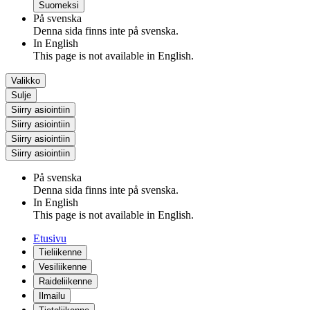
Suomeksi
På svenska
Denna sida finns inte på svenska.
In English
This page is not available in English.
Valikko
Sulje
Siirry asiointiin
Siirry asiointiin
Siirry asiointiin
Siirry asiointiin
På svenska
Denna sida finns inte på svenska.
In English
This page is not available in English.
Etusivu
Tieliikenne
Vesiliikenne
Raideliikenne
Ilmailu