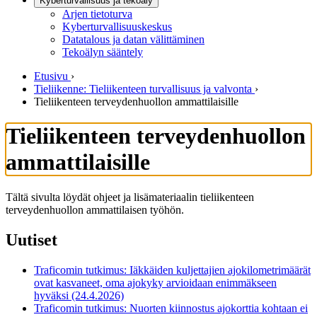
Kyberturvallisuus ja tekoäly
Arjen tietoturva
Kyberturvallisuuskeskus
Datatalous ja datan välittäminen
Tekoälyn sääntely
Etusivu
›
Tieliikenne: Tieliikenteen turvallisuus ja valvonta
›
Tieliikenteen terveydenhuollon ammattilaisille
Tieliikenteen terveydenhuollon
ammattilaisille
Tältä sivulta löydät ohjeet ja lisämateriaalin tieliikenteen
terveydenhuollon ammattilaisen työhön.
Uutiset
Traficomin tutkimus: Iäkkäiden kuljettajien ajokilometrimäärät
ovat kasvaneet, oma ajokyky arvioidaan enimmäkseen
hyväksi (24.4.2026)
Traficomin tutkimus: Nuorten kiinnostus ajokorttia kohtaan ei