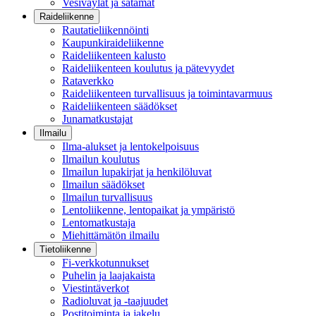
Vesiväylät ja satamat
Raideliikenne
Rautatieliikennöinti
Kaupunkiraideliikenne
Raideliikenteen kalusto
Raideliikenteen koulutus ja pätevyydet
Rataverkko
Raideliikenteen turvallisuus ja toimintavarmuus
Raideliikenteen säädökset
Junamatkustajat
Ilmailu
Ilma-alukset ja lentokelpoisuus
Ilmailun koulutus
Ilmailun lupakirjat ja henkilöluvat
Ilmailun säädökset
Ilmailun turvallisuus
Lentoliikenne, lentopaikat ja ympäristö
Lentomatkustaja
Miehittämätön ilmailu
Tietoliikenne
Fi-verkkotunnukset
Puhelin ja laajakaista
Viestintäverkot
Radioluvat ja -taajuudet
Postitoiminta ja jakelu