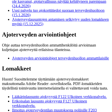
ole kasvanut, ajoturvallisuus näyttää kehittyneen parempaan
(24.4.2026)
Uusi palvelu tuo ajokorttitiedot suoraan terveydenhuoltoon
(15.1.2026)
Ajoterveyslausuntojen antaminen selkiytyy uuden lomakkeen
myötä (15.12.2025)
Ajoterveyden arviointiohjeet
Ohje auttaa terveydenhuollon ammattihenkilöitä arvioimaan
kuljettajan ajoterveyttä erilaisissa tilanteissa.
Ajoterveyden arviointiohjeet terveydenhuollon ammattilaisille
Lomakkeet
Huom! Suosittelemme täyttämään ajoterveyslomakkeet
maksuttomalla Adobe Reader -sovelluksella. PDF-lomakkeiden
täydellistä toimivuutta internetselaimella ei valitettavasti voida taata.
Lääkärinlausunto ajokyvystä F122
Ulkoinen verkkopalvelu.
Erikoisalan lausunto ajokyvystä F127
Ulkoinen
verkkopalvelu.
Ilmoitus ajoterveydentilan muutoksesta poliisille F203