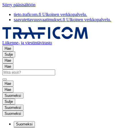
Siirry pääsisältöön
tieto.traficom.fi
Ulkoinen verkkopalvelu.
saavutettavuusvaatimukset.fi
Ulkoinen verkkopalvelu.
Liikenne- ja viestintävirasto
Hae
Sulje
Hae
Hae
Hae
Hae
Suomeksi
Sulje
Suomeksi
Suomeksi
Suomeksi