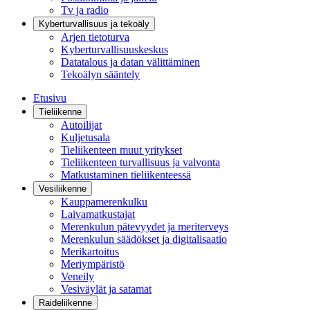
Tv ja radio
Kyberturvallisuus ja tekoäly
Arjen tietoturva
Kyberturvallisuuskeskus
Datatalous ja datan välittäminen
Tekoälyn sääntely
Etusivu
Tieliikenne
Autoilijat
Kuljetusala
Tieliikenteen muut yritykset
Tieliikenteen turvallisuus ja valvonta
Matkustaminen tieliikenteessä
Vesiliikenne
Kauppamerenkulku
Laivamatkustajat
Merenkulun pätevyydet ja meriterveys
Merenkulun säädökset ja digitalisaatio
Merikartoitus
Meriympäristö
Veneily
Vesiväylät ja satamat
Raideliikenne