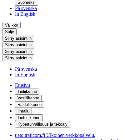
Suomeksi
På svenska
In English
Valikko
Sulje
Siirry asiointiin
Siirry asiointiin
Siirry asiointiin
Siirry asiointiin
På svenska
In English
Etusivu
Tieliikenne
Vesiliikenne
Raideliikenne
Ilmailu
Tietoliikenne
Kyberturvallisuus ja tekoäly
tieto.traficom.fi
Ulkoinen verkkopalvelu.