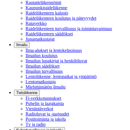
Rautatieliikennöinti
Kaupunkiraideliikenne
Raideliikenteen kalusto
Raideliikenteen koulutus ja pätevyydet
Rataverkko
Raideliikenteen turvallisuus ja toimintavarmuus
Raideliikenteen säädökset
Junamatkustajat
Ilmailu
Ilma-alukset ja lentokelpoisuus
Ilmailun koulutus
Ilmailun lupakirjat ja henkilöluvat
Ilmailun säädökset
Ilmailun turvallisuus
Lentoliikenne, lentopaikat ja ympäristö
Lentomatkustaja
Miehittämätön ilmailu
Tietoliikenne
Fi-verkkotunnukset
Puhelin ja laajakaista
Viestintäverkot
Radioluvat ja -taajuudet
Postitoiminta ja jakelu
Tv ja radio