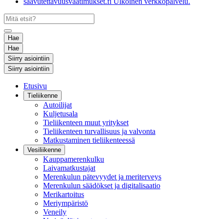
saavutettavuusvaatimukset.fi
Ulkoinen verkkopalvelu.
Hae
Hae
Siirry asiointiin
Siirry asiointiin
Etusivu
Tieliikenne
Autoilijat
Kuljetusala
Tieliikenteen muut yritykset
Tieliikenteen turvallisuus ja valvonta
Matkustaminen tieliikenteessä
Vesiliikenne
Kauppamerenkulku
Laivamatkustajat
Merenkulun pätevyydet ja meriterveys
Merenkulun säädökset ja digitalisaatio
Merikartoitus
Meriympäristö
Veneily