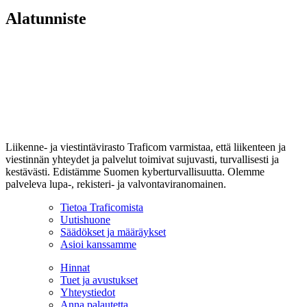
Alatunniste
Liikenne- ja viestintävirasto Traficom varmistaa, että liikenteen ja
viestinnän yhteydet ja palvelut toimivat sujuvasti, turvallisesti ja
kestävästi. Edistämme Suomen kyberturvallisuutta. Olemme
palveleva lupa-, rekisteri- ja valvontaviranomainen.
Tietoa Traficomista
Uutishuone
Säädökset ja määräykset
Asioi kanssamme
Hinnat
Tuet ja avustukset
Yhteystiedot
Anna palautetta