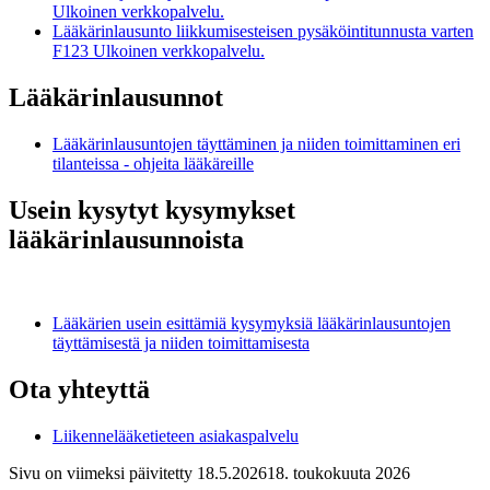
Ulkoinen verkkopalvelu.
Lääkärinlausunto liikkumisesteisen pysäköintitunnusta varten
F123
Ulkoinen verkkopalvelu.
Lääkärinlausunnot
Lääkärinlausuntojen täyttäminen ja niiden toimittaminen eri
tilanteissa - ohjeita lääkäreille
Usein kysytyt kysymykset
lääkärinlausunnoista
Lääkärien usein esittämiä kysymyksiä lääkärinlausuntojen
täyttämisestä ja niiden toimittamisesta
Ota yhteyttä
Liikennelääketieteen asiakaspalvelu
Sivu on viimeksi päivitetty
18.5.2026
18. toukokuuta 2026