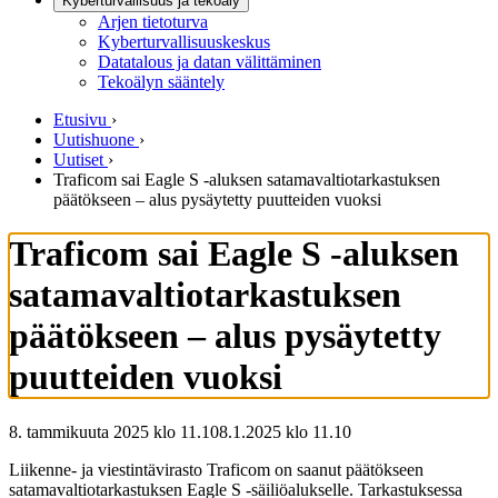
Kyberturvallisuus ja tekoäly
Arjen tietoturva
Kyberturvallisuuskeskus
Datatalous ja datan välittäminen
Tekoälyn sääntely
Etusivu
›
Uutishuone
›
Uutiset
›
Traficom sai Eagle S -aluksen satamavaltiotarkastuksen
päätökseen – alus pysäytetty puutteiden vuoksi
Traficom sai Eagle S -aluksen
satamavaltiotarkastuksen
päätökseen – alus pysäytetty
puutteiden vuoksi
8. tammikuuta 2025 klo 11.10
8.1.2025
klo
11.10
Liikenne- ja viestintävirasto Traficom on saanut päätökseen
satamavaltiotarkastuksen Eagle S -säiliöalukselle. Tarkastuksessa