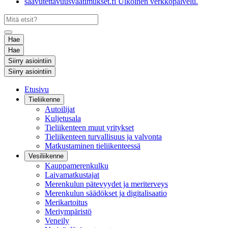
saavutettavuusvaatimukset.fi
Ulkoinen verkkopalvelu.
Hae
Hae
Siirry asiointiin
Siirry asiointiin
Etusivu
Tieliikenne
Autoilijat
Kuljetusala
Tieliikenteen muut yritykset
Tieliikenteen turvallisuus ja valvonta
Matkustaminen tieliikenteessä
Vesiliikenne
Kauppamerenkulku
Laivamatkustajat
Merenkulun pätevyydet ja meriterveys
Merenkulun säädökset ja digitalisaatio
Merikartoitus
Meriympäristö
Veneily