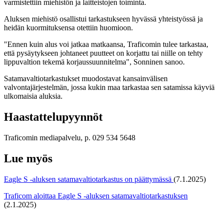
varmistettiin miehistön ja laitteistojen toiminta.
Aluksen miehistö osallistui tarkastukseen hyvässä yhteistyössä ja
heidän kuormituksensa otettiin huomioon.
"Ennen kuin alus voi jatkaa matkaansa, Traficomin tulee tarkastaa,
että pysäytykseen johtaneet puutteet on korjattu tai niille on tehty
lippuvaltion tekemä korjaussuunnitelma", Sonninen sanoo.
Satamavaltiotarkastukset muodostavat kansainvälisen
valvontajärjestelmän, jossa kukin maa tarkastaa sen satamissa käyviä
ulkomaisia aluksia.
Haastattelupyynnöt
Traficomin mediapalvelu, p. 029 534 5648
Lue myös
Eagle S -aluksen satamavaltiotarkastus on päättymässä
(7.1.2025)
Traficom aloittaa Eagle S -aluksen satamavaltiotarkastuksen
(2.1.2025)