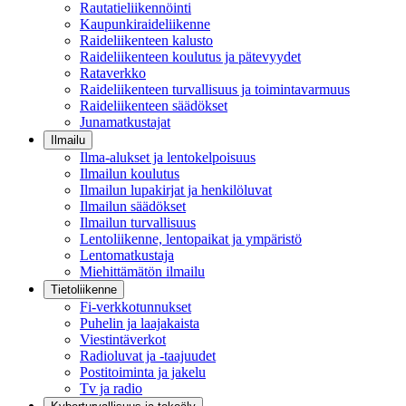
Rautatieliikennöinti
Kaupunkiraideliikenne
Raideliikenteen kalusto
Raideliikenteen koulutus ja pätevyydet
Rataverkko
Raideliikenteen turvallisuus ja toimintavarmuus
Raideliikenteen säädökset
Junamatkustajat
Ilmailu
Ilma-alukset ja lentokelpoisuus
Ilmailun koulutus
Ilmailun lupakirjat ja henkilöluvat
Ilmailun säädökset
Ilmailun turvallisuus
Lentoliikenne, lentopaikat ja ympäristö
Lentomatkustaja
Miehittämätön ilmailu
Tietoliikenne
Fi-verkkotunnukset
Puhelin ja laajakaista
Viestintäverkot
Radioluvat ja -taajuudet
Postitoiminta ja jakelu
Tv ja radio