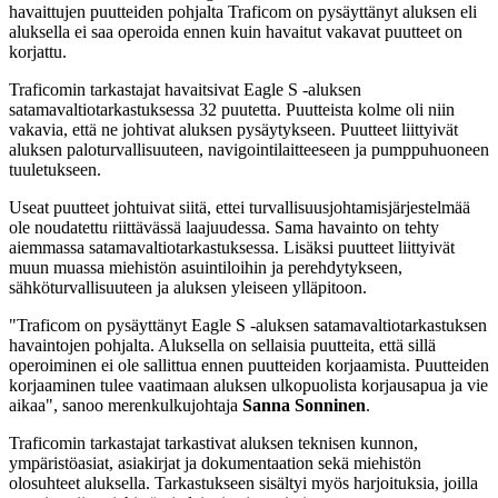
havaittujen puutteiden pohjalta Traficom on pysäyttänyt aluksen eli
aluksella ei saa operoida ennen kuin havaitut vakavat puutteet on
korjattu.
Traficomin tarkastajat havaitsivat Eagle S -aluksen
satamavaltiotarkastuksessa 32 puutetta. Puutteista kolme oli niin
vakavia, että ne johtivat aluksen pysäytykseen. Puutteet liittyivät
aluksen paloturvallisuuteen, navigointilaitteeseen ja pumppuhuoneen
tuuletukseen.
Useat puutteet johtuivat siitä, ettei turvallisuusjohtamisjärjestelmää
ole noudatettu riittävässä laajuudessa. Sama havainto on tehty
aiemmassa satamavaltiotarkastuksessa. Lisäksi puutteet liittyivät
muun muassa miehistön asuintiloihin ja perehdytykseen,
sähköturvallisuuteen ja aluksen yleiseen ylläpitoon.
"Traficom on pysäyttänyt Eagle S -aluksen satamavaltiotarkastuksen
havaintojen pohjalta. Aluksella on sellaisia puutteita, että sillä
operoiminen ei ole sallittua ennen puutteiden korjaamista. Puutteiden
korjaaminen tulee vaatimaan aluksen ulkopuolista korjausapua ja vie
aikaa", sanoo merenkulkujohtaja
Sanna Sonninen
.
Traficomin tarkastajat tarkastivat aluksen teknisen kunnon,
ympäristöasiat, asiakirjat ja dokumentaation sekä miehistön
olosuhteet aluksella. Tarkastukseen sisältyi myös harjoituksia, joilla