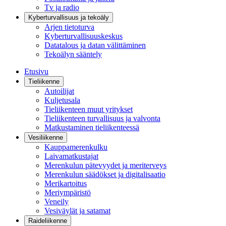
Tv ja radio
Kyberturvallisuus ja tekoäly
Arjen tietoturva
Kyberturvallisuuskeskus
Datatalous ja datan välittäminen
Tekoälyn sääntely
Etusivu
Tieliikenne
Autoilijat
Kuljetusala
Tieliikenteen muut yritykset
Tieliikenteen turvallisuus ja valvonta
Matkustaminen tieliikenteessä
Vesiliikenne
Kauppamerenkulku
Laivamatkustajat
Merenkulun pätevyydet ja meriterveys
Merenkulun säädökset ja digitalisaatio
Merikartoitus
Meriympäristö
Veneily
Vesiväylät ja satamat
Raideliikenne