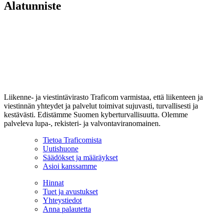
Alatunniste
Liikenne- ja viestintävirasto Traficom varmistaa, että liikenteen ja
viestinnän yhteydet ja palvelut toimivat sujuvasti, turvallisesti ja
kestävästi. Edistämme Suomen kyberturvallisuutta. Olemme
palveleva lupa-, rekisteri- ja valvontaviranomainen.
Tietoa Traficomista
Uutishuone
Säädökset ja määräykset
Asioi kanssamme
Hinnat
Tuet ja avustukset
Yhteystiedot
Anna palautetta