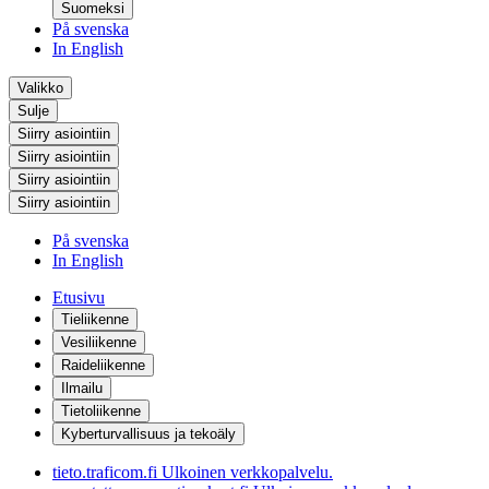
Suomeksi
På svenska
In English
Valikko
Sulje
Siirry asiointiin
Siirry asiointiin
Siirry asiointiin
Siirry asiointiin
På svenska
In English
Etusivu
Tieliikenne
Vesiliikenne
Raideliikenne
Ilmailu
Tietoliikenne
Kyberturvallisuus ja tekoäly
tieto.traficom.fi
Ulkoinen verkkopalvelu.