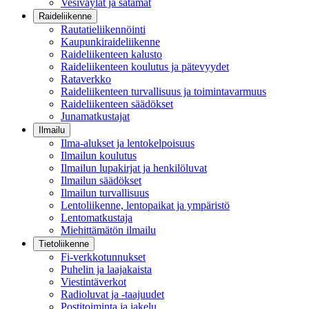
Vesiväylät ja satamat
Raideliikenne
Rautatieliikennöinti
Kaupunkiraideliikenne
Raideliikenteen kalusto
Raideliikenteen koulutus ja pätevyydet
Rataverkko
Raideliikenteen turvallisuus ja toimintavarmuus
Raideliikenteen säädökset
Junamatkustajat
Ilmailu
Ilma-alukset ja lentokelpoisuus
Ilmailun koulutus
Ilmailun lupakirjat ja henkilöluvat
Ilmailun säädökset
Ilmailun turvallisuus
Lentoliikenne, lentopaikat ja ympäristö
Lentomatkustaja
Miehittämätön ilmailu
Tietoliikenne
Fi-verkkotunnukset
Puhelin ja laajakaista
Viestintäverkot
Radioluvat ja -taajuudet
Postitoiminta ja jakelu