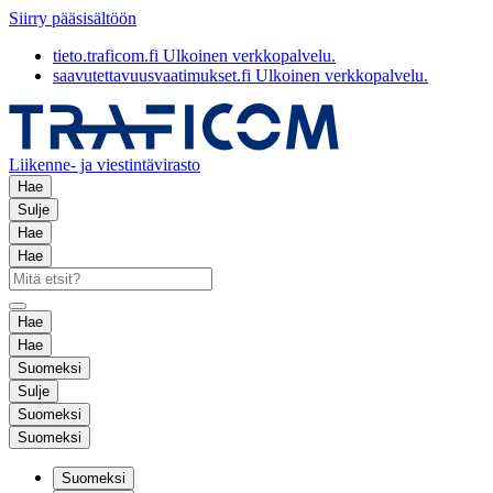
Siirry pääsisältöön
tieto.traficom.fi
Ulkoinen verkkopalvelu.
saavutettavuusvaatimukset.fi
Ulkoinen verkkopalvelu.
Liikenne- ja viestintävirasto
Hae
Sulje
Hae
Hae
Hae
Hae
Suomeksi
Sulje
Suomeksi
Suomeksi
Suomeksi