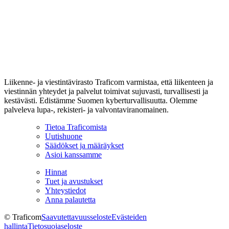
Liikenne- ja viestintävirasto Traficom varmistaa, että liikenteen ja
viestinnän yhteydet ja palvelut toimivat sujuvasti, turvallisesti ja
kestävästi. Edistämme Suomen kyberturvallisuutta. Olemme
palveleva lupa-, rekisteri- ja valvontaviranomainen.
Tietoa Traficomista
Uutishuone
Säädökset ja määräykset
Asioi kanssamme
Hinnat
Tuet ja avustukset
Yhteystiedot
Anna palautetta
© Traficom
Saavutettavuusseloste
Evästeiden
hallinta
Tietosuojaseloste