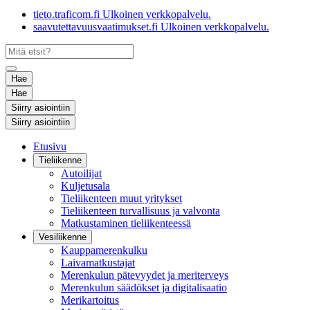
tieto.traficom.fi
Ulkoinen verkkopalvelu.
saavutettavuusvaatimukset.fi
Ulkoinen verkkopalvelu.
Hae
Hae
Siirry asiointiin
Siirry asiointiin
Etusivu
Tieliikenne
Autoilijat
Kuljetusala
Tieliikenteen muut yritykset
Tieliikenteen turvallisuus ja valvonta
Matkustaminen tieliikenteessä
Vesiliikenne
Kauppamerenkulku
Laivamatkustajat
Merenkulun pätevyydet ja meriterveys
Merenkulun säädökset ja digitalisaatio
Merikartoitus