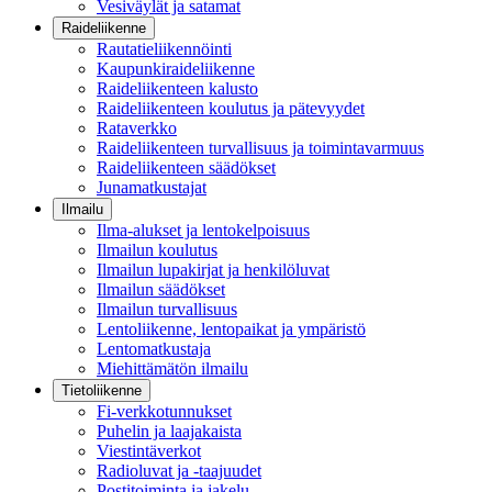
Vesiväylät ja satamat
Raideliikenne
Rautatieliikennöinti
Kaupunkiraideliikenne
Raideliikenteen kalusto
Raideliikenteen koulutus ja pätevyydet
Rataverkko
Raideliikenteen turvallisuus ja toimintavarmuus
Raideliikenteen säädökset
Junamatkustajat
Ilmailu
Ilma-alukset ja lentokelpoisuus
Ilmailun koulutus
Ilmailun lupakirjat ja henkilöluvat
Ilmailun säädökset
Ilmailun turvallisuus
Lentoliikenne, lentopaikat ja ympäristö
Lentomatkustaja
Miehittämätön ilmailu
Tietoliikenne
Fi-verkkotunnukset
Puhelin ja laajakaista
Viestintäverkot
Radioluvat ja -taajuudet
Postitoiminta ja jakelu