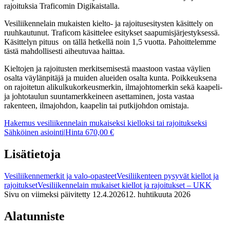
rajoituksia Traficomin Digikaistalla.
Vesiliikennelain mukaisten kielto- ja rajoitusesitysten käsittely on
ruuhkautunut. Traficom käsittelee esitykset saapumisjärjestyksessä.
Käsittelyn pituus on tällä hetkellä noin 1,5 vuotta. Pahoittelemme
tästä mahdollisesti aiheutuvaa haittaa.
Kieltojen ja rajoitusten merkitsemisestä maastoon vastaa väylien
osalta väylänpitäjä ja muiden alueiden osalta kunta. Poikkeuksena
on rajoitetun alikulkukorkeusmerkin, ilmajohtomerkin sekä kaapeli-
ja johtotaulun suuntamerkkeineen asettaminen, josta vastaa
rakenteen, ilmajohdon, kaapelin tai putkijohdon omistaja.
Hakemus vesiliikennelain mukaiseksi kielloksi tai rajoitukseksi
Sähköinen asiointi
|
Hinta 670,00 €
Lisätietoja
Vesiliikennemerkit ja valo-opasteet
Vesiliikenteen pysyvät kiellot ja
rajoitukset
Vesiliikennelain mukaiset kiellot ja rajoitukset – UKK
Sivu on viimeksi päivitetty
12.4.2026
12. huhtikuuta 2026
Alatunniste