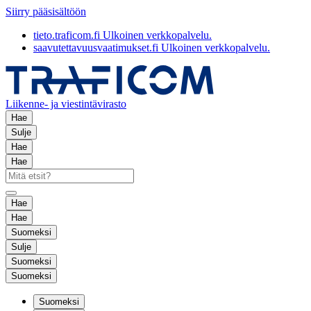
Siirry pääsisältöön
tieto.traficom.fi
Ulkoinen verkkopalvelu.
saavutettavuusvaatimukset.fi
Ulkoinen verkkopalvelu.
Liikenne- ja viestintävirasto
Hae
Sulje
Hae
Hae
Hae
Hae
Suomeksi
Sulje
Suomeksi
Suomeksi
Suomeksi