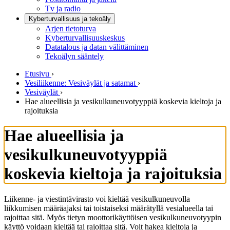
Tv ja radio
Kyberturvallisuus ja tekoäly
Arjen tietoturva
Kyberturvallisuuskeskus
Datatalous ja datan välittäminen
Tekoälyn sääntely
Etusivu
›
Vesiliikenne: Vesiväylät ja satamat
›
Vesiväylät
›
Hae alueellisia ja vesikulkuneuvotyyppiä koskevia kieltoja ja
rajoituksia
Hae alueellisia ja
vesikulkuneuvotyyppiä
koskevia kieltoja ja rajoituksia
Liikenne- ja viestintävirasto voi kieltää vesikulkuneuvolla
liikkumisen määräajaksi tai toistaiseksi määrätyllä vesialueella tai
rajoittaa sitä. Myös tietyn moottorikäyttöisen vesikulkuneuvotyypin
käyttö voidaan kieltää tai rajoittaa sitä. Voit hakea kieltoja ja