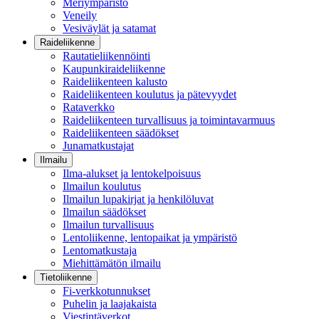
Meriympäristö
Veneily
Vesiväylät ja satamat
Raideliikenne
Rautatieliikennöinti
Kaupunkiraideliikenne
Raideliikenteen kalusto
Raideliikenteen koulutus ja pätevyydet
Rataverkko
Raideliikenteen turvallisuus ja toimintavarmuus
Raideliikenteen säädökset
Junamatkustajat
Ilmailu
Ilma-alukset ja lentokelpoisuus
Ilmailun koulutus
Ilmailun lupakirjat ja henkilöluvat
Ilmailun säädökset
Ilmailun turvallisuus
Lentoliikenne, lentopaikat ja ympäristö
Lentomatkustaja
Miehittämätön ilmailu
Tietoliikenne
Fi-verkkotunnukset
Puhelin ja laajakaista
Viestintäverkot