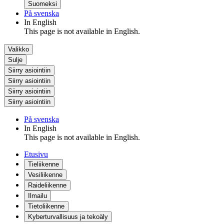
Suomeksi
På svenska
In English
This page is not available in English.
Valikko
Sulje
Siirry asiointiin
Siirry asiointiin
Siirry asiointiin
Siirry asiointiin
På svenska
In English
This page is not available in English.
Etusivu
Tieliikenne
Vesiliikenne
Raideliikenne
Ilmailu
Tietoliikenne
Kyberturvallisuus ja tekoäly