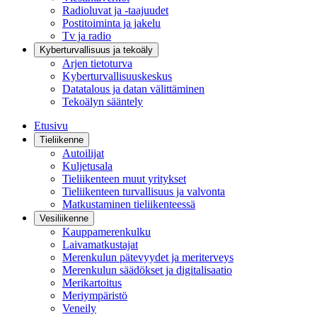
Radioluvat ja -taajuudet
Postitoiminta ja jakelu
Tv ja radio
Kyberturvallisuus ja tekoäly
Arjen tietoturva
Kyberturvallisuuskeskus
Datatalous ja datan välittäminen
Tekoälyn sääntely
Etusivu
Tieliikenne
Autoilijat
Kuljetusala
Tieliikenteen muut yritykset
Tieliikenteen turvallisuus ja valvonta
Matkustaminen tieliikenteessä
Vesiliikenne
Kauppamerenkulku
Laivamatkustajat
Merenkulun pätevyydet ja meriterveys
Merenkulun säädökset ja digitalisaatio
Merikartoitus
Meriympäristö
Veneily