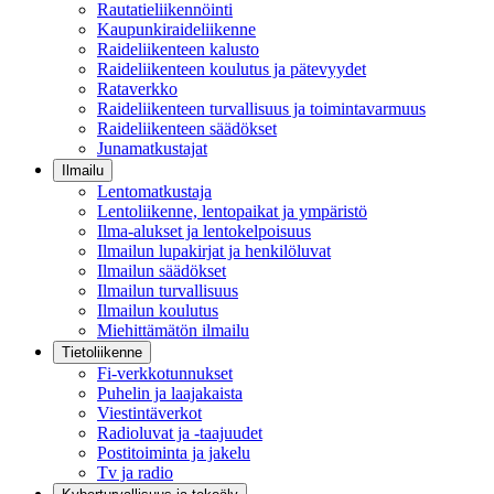
Rautatieliikennöinti
Kaupunkiraideliikenne
Raideliikenteen kalusto
Raideliikenteen koulutus ja pätevyydet
Rataverkko
Raideliikenteen turvallisuus ja toimintavarmuus
Raideliikenteen säädökset
Junamatkustajat
Ilmailu
Lentomatkustaja
Lentoliikenne, lentopaikat ja ympäristö
Ilma-alukset ja lentokelpoisuus
Ilmailun lupakirjat ja henkilöluvat
Ilmailun säädökset
Ilmailun turvallisuus
Ilmailun koulutus
Miehittämätön ilmailu
Tietoliikenne
Fi-verkkotunnukset
Puhelin ja laajakaista
Viestintäverkot
Radioluvat ja -taajuudet
Postitoiminta ja jakelu
Tv ja radio