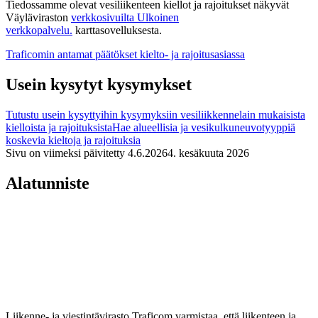
Tiedossamme olevat vesiliikenteen kiellot ja rajoitukset näkyvät
Väyläviraston
verkkosivuilta
Ulkoinen
verkkopalvelu.
karttasovelluksesta.
Traficomin antamat päätökset kielto- ja rajoitusasiassa
Usein kysytyt kysymykset
Tutustu usein kysyttyihin kysymyksiin vesiliikkennelain mukaisista
kielloista ja rajoituksista
Hae alueellisia ja vesikulkuneuvotyyppiä
koskevia kieltoja ja rajoituksia
Sivu on viimeksi päivitetty
4.6.2026
4. kesäkuuta 2026
Alatunniste
Liikenne- ja viestintävirasto Traficom varmistaa, että liikenteen ja