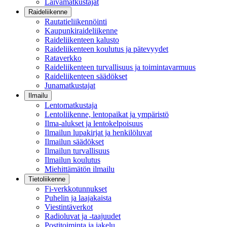
Laivamatkustajat
Raideliikenne
Rautatieliikennöinti
Kaupunkiraideliikenne
Raideliikenteen kalusto
Raideliikenteen koulutus ja pätevyydet
Rataverkko
Raideliikenteen turvallisuus ja toimintavarmuus
Raideliikenteen säädökset
Junamatkustajat
Ilmailu
Lentomatkustaja
Lentoliikenne, lentopaikat ja ympäristö
Ilma-alukset ja lentokelpoisuus
Ilmailun lupakirjat ja henkilöluvat
Ilmailun säädökset
Ilmailun turvallisuus
Ilmailun koulutus
Miehittämätön ilmailu
Tietoliikenne
Fi-verkkotunnukset
Puhelin ja laajakaista
Viestintäverkot
Radioluvat ja -taajuudet
Postitoiminta ja jakelu