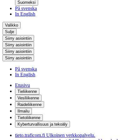
Suomeksi
På svenska
In English
Valikko
Sulje
Siirry asiointiin
Siirry asiointiin
Siirry asiointiin
Siirry asiointiin
På svenska
In English
Etusivu
Tieliikenne
Vesiliikenne
Raideliikenne
Ilmailu
Tietoliikenne
Kyberturvallisuus ja tekoäly
tieto.traficom.fi
Ulkoinen verkkopalvelu.