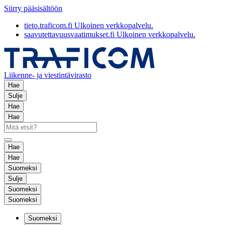
Siirry pääsisältöön
tieto.traficom.fi
Ulkoinen verkkopalvelu.
saavutettavuusvaatimukset.fi
Ulkoinen verkkopalvelu.
Liikenne- ja viestintävirasto
Hae
Sulje
Hae
Hae
Hae
Hae
Suomeksi
Sulje
Suomeksi
Suomeksi
Suomeksi