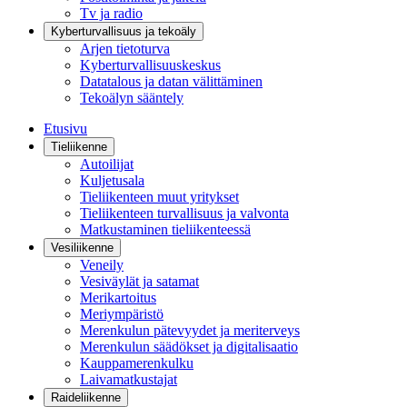
Tv ja radio
Kyberturvallisuus ja tekoäly
Arjen tietoturva
Kyberturvallisuuskeskus
Datatalous ja datan välittäminen
Tekoälyn sääntely
Etusivu
Tieliikenne
Autoilijat
Kuljetusala
Tieliikenteen muut yritykset
Tieliikenteen turvallisuus ja valvonta
Matkustaminen tieliikenteessä
Vesiliikenne
Veneily
Vesiväylät ja satamat
Merikartoitus
Meriympäristö
Merenkulun pätevyydet ja meriterveys
Merenkulun säädökset ja digitalisaatio
Kauppamerenkulku
Laivamatkustajat
Raideliikenne