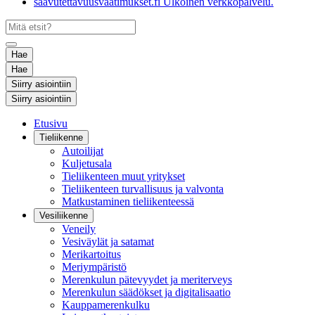
saavutettavuusvaatimukset.fi
Ulkoinen verkkopalvelu.
Hae
Hae
Siirry asiointiin
Siirry asiointiin
Etusivu
Tieliikenne
Autoilijat
Kuljetusala
Tieliikenteen muut yritykset
Tieliikenteen turvallisuus ja valvonta
Matkustaminen tieliikenteessä
Vesiliikenne
Veneily
Vesiväylät ja satamat
Merikartoitus
Meriympäristö
Merenkulun pätevyydet ja meriterveys
Merenkulun säädökset ja digitalisaatio
Kauppamerenkulku