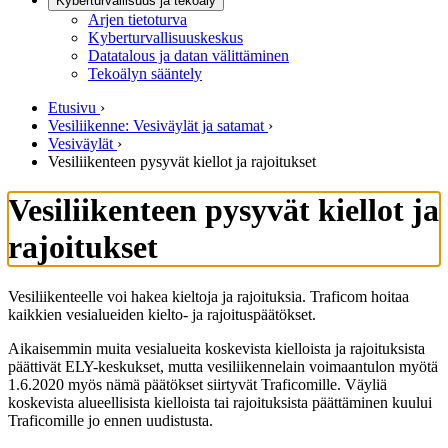
Kyberturvallisuus ja tekoäly
Arjen tietoturva
Kyberturvallisuuskeskus
Datatalous ja datan välittäminen
Tekoälyn sääntely
Etusivu
›
Vesiliikenne: Vesiväylät ja satamat
›
Vesiväylät
›
Vesiliikenteen pysyvät kiellot ja rajoitukset
Vesiliikenteen pysyvät kiellot ja
rajoitukset
Vesiliikenteelle voi hakea kieltoja ja rajoituksia. Traficom hoitaa
kaikkien vesialueiden kielto- ja rajoituspäätökset.
Aikaisemmin muita vesialueita koskevista kielloista ja rajoituksista
päättivät ELY-keskukset, mutta vesiliikennelain voimaantulon myötä
1.6.2020 myös nämä päätökset siirtyvät Traficomille. Väyliä
koskevista alueellisista kielloista tai rajoituksista päättäminen kuului
Traficomille jo ennen uudistusta.