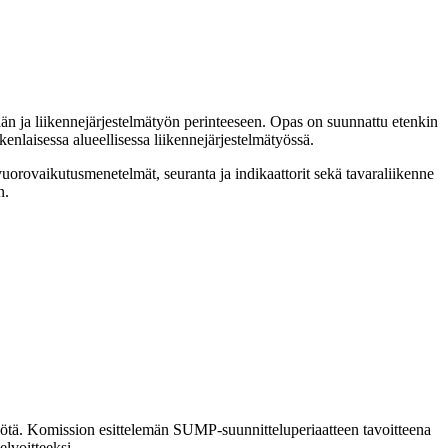
än ja liikennejärjestelmätyön perinteeseen. Opas on suunnattu etenkin
laisessa alueellisessa liikennejärjestelmätyössä.
uorovaikutusmenetelmät, seuranta ja indikaattorit sekä tavaraliikenne
n.
ötä. Komission esittelemän SUMP-suunnitteluperiaatteen tavoitteena
lvoitteeksi.