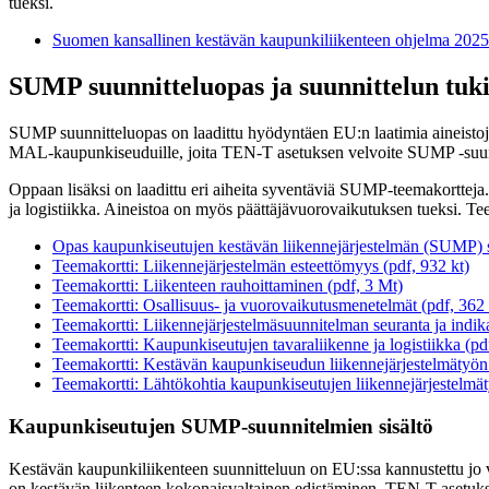
tueksi.
Suomen kansallinen kestävän kaupunkiliikenteen ohjelma 202
SUMP suunnitteluopas ja suunnittelun tuki
SUMP suunnitteluopas on laadittu hyödyntäen EU:n laatimia aineistoja
MAL-kaupunkiseuduille, joita TEN-T asetuksen velvoite SUMP -suunnit
Oppaan lisäksi on laadittu eri aiheita syventäviä SUMP-teemakortteja.
ja logistiikka. Aineistoa on myös päättäjävuorovaikutuksen tueksi. Teem
Opas kaupunkiseutujen kestävän liikennejärjestelmän (SUMP) 
Teemakortti: Liikennejärjestelmän esteettömyys (pdf, 932 kt)
Teemakortti: Liikenteen rauhoittaminen (pdf, 3 Mt)
Teemakortti: Osallisuus- ja vuorovaikutusmenetelmät (pdf, 362 
Teemakortti: Liikennejärjestelmäsuunnitelman seuranta ja indika
Teemakortti: Kaupunkiseutujen tavaraliikenne ja logistiikka (pd
Teemakortti: Kestävän kaupunkiseudun liikennejärjestelmätyön e
Teemakortti: Lähtökohtia kaupunkiseutujen liikennejärjestelmä
Kaupunkiseutujen SUMP-suunnitelmien sisältö
Kestävän kaupunkiliikenteen suunnitteluun on EU:ssa kannustettu jo
on kestävän liikenteen kokonaisvaltainen edistäminen. TEN-T asetukse