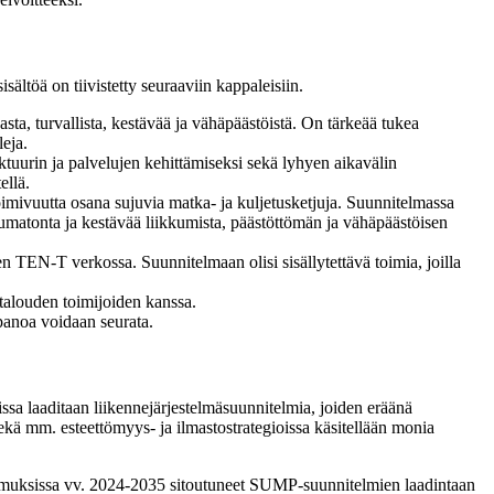
ältöä on tiivistetty seuraaviin kappaleisiin.
sta, turvallista, kestävää ja vähäpäästöistä. On tärkeää tukea
eja.
ruktuurin ja palvelujen kehittämiseksi sekä lyhyen aikavälin
ellä.
toimivuutta osana sujuvia matka- ja kuljetusketjuja. Suunnitelmassa
saumatonta ja kestävää liikkumista, päästöttömän ja vähäpäästöisen
n TEN-T verkossa. Suunnitelmaan olisi sisällytettävä toimia, joilla
a talouden toimijoiden kanssa.
npanoa voidaan seurata.
sa laaditaan liikennejärjestelmäsuunnitelmia, joiden eräänä
 sekä mm. esteettömyys- ja ilmastostrategioissa käsitellään monia
muksissa vv. 2024-2035 sitoutuneet SUMP-suunnitelmien laadintaan