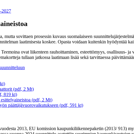
5-2027
aineistoa
, mutta sovittaen prosessin kuvaus suomalaiseen suunnittelujärjestelmä
elman laatimisesta koskee. Opasta voidaan kuitenkin hyödyntää kaiken
 Teemoina ovat liikenteen rauhoittaminen, esteettömyys, osallisuus- ja v
akortteja tullaan jatkossa laatimaan lisää sekä tarvittaessa päivittämää
suunnitteluun
kt)
attorit (pdf, 2 Mt)
f, 819 kt)
sittelyaineistoa (pdf, 2 Mt)
työn päättäjävuorovaikutukseen (pdf, 591 kt)
 vuodesta 2013, EU komission kaupunkiliikennepaketin (2013/ 913) my
ssa vuonna 2024 suunnittelu asetettiin suurimpien kaupunkiseutujen ve