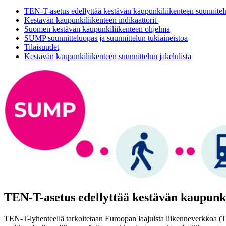
TEN-T-asetus edellyttää kestävän kaupunkiliikenteen suunnitelm
Kestävän kaupunkiliikenteen indikaattorit
Suomen kestävän kaupunkiliikenteen ohjelma
SUMP suunnitteluopas ja suunnittelun tukiaineistoa
Tilaisuudet
Kestävän kaupunkiliikenteen suunnittelun jakelulista
TEN-T-asetus edellyttää kestävän kaupunki
TEN-T-lyhenteellä tarkoitetaan Euroopan laajuista liikenneverkkoa (