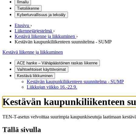
Ilmailu
Tietoliikenne
Kyberturvallisuus ja tekoäly
Etusivu
›
Liikennejärjestelmä
›
Kestävä liikenne ja liikkuminen
›
Kestävän kaupunkiliikenteen suunnitelma - SUMP
Kestävä liikenne ja liikkuminen
ACE hanke – Vähäpäästöinen raskas liikenne
Vaihtoehtoiset käyttövoimat
Kestävä liikkuminen
Kestävän kaupunkiliikenteen suunnitelma - SUMP
Liikkujan viikko 16.-22.9.
Kestävän kaupunkiliikenteen 
TEN-T-asetus velvoittaa suurimpia kaupunkiseutuja laatimaan kest
Tällä sivulla