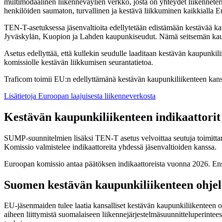
multimodaalinen liikenneväylien verkko, josta on yhteydet liikennet
henkilöiden saumaton, turvallinen ja kestävä liikkuminen kaikkialla 
TEN-T-asetuksessa jäsenvaltioita edellytetään edistämään kestävää k
Jyväskylän, Kuopion ja Lahden kaupunkiseudut. Nämä seitsemän kaup
Asetus edellyttää, että kullekin seudulle laaditaan kestävän kaupun
komissiolle kestävän liikkumisen seurantatietoa.
Traficom toimii EU:n edellyttämänä kestävän kaupunkiliikenteen kansa
Lisätietoja Euroopan laajuisesta liikenneverkosta
Kestävän kaupunkiliikenteen indikaattori
SUMP-suunnitelmien lisäksi TEN-T asetus velvoittaa seutuja toimittama
Komissio valmistelee indikaattoreita yhdessä jäsenvaltioiden kanssa.
Euroopan komissio antaa päätöksen indikaattoreista vuonna 2026. Ensi
Suomen kestävän kaupunkiliikenteen ohje
EU-jäsenmaiden tulee laatia kansalliset kestävän kaupunkiliikenteen 
aiheen liittymistä suomalaiseen liikennejärjestelmäsuunnitteluperinte