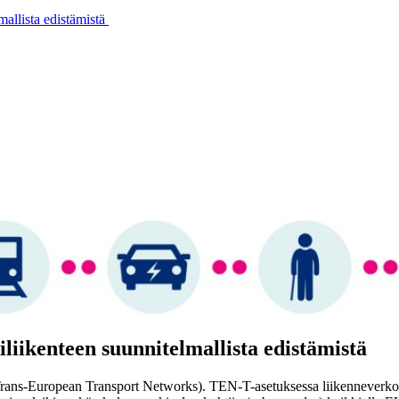
allista edistämistä
liikenteen suunnitelmallista edistämistä
Trans-European Transport Networks). TEN-T-asetuksessa liikenneverkon