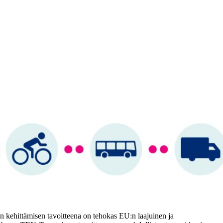
 kehittämisen tavoitteena on tehokas EU:n laajuinen ja