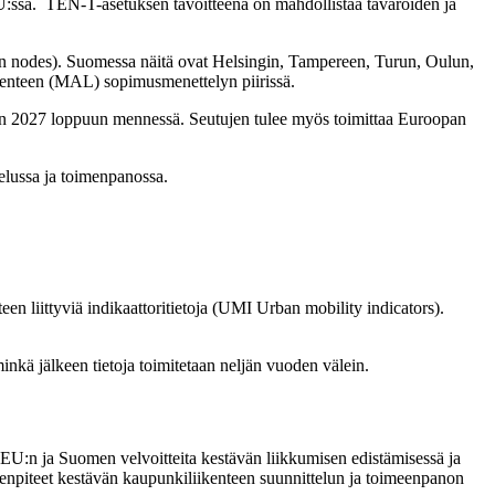
U:ssa. TEN-T-asetuksen tavoitteena on mahdollistaa tavaroiden ja
an nodes). Suomessa näitä ovat Helsingin, Tampereen, Turun, Oulun,
enteen (MAL) sopimusmenettelyn piirissä.
den 2027 loppuun mennessä. Seutujen tulee myös toimittaa Euroopan
elussa ja toimenpanossa.
n liittyviä indikaattoritietoja (UMI Urban mobility indicators).
kä jälkeen tietoja toimitetaan neljän vuoden välein.
EU:n ja Suomen velvoitteita kestävän liikkumisen edistämisessä ja
imenpiteet kestävän kaupunkiliikenteen suunnittelun ja toimeenpanon