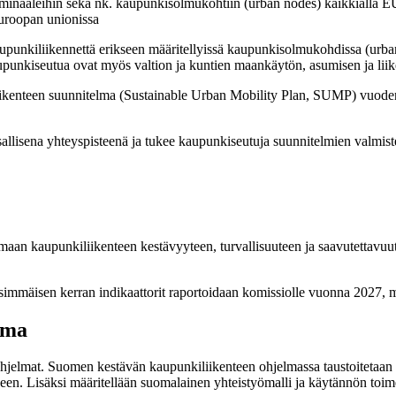
erminaaleihin sekä nk. kaupunkisolmukohtiin (urban nodes) kaikkialla E
Euroopan unionissa
aupunkiliikennettä erikseen määritellyissä kaupunkisolmukohdissa (urb
unkiseutua ovat myös valtion ja kuntien maankäytön, asumisen ja liik
kiliikenteen suunnitelma (Sustainable Urban Mobility Plan, SUMP) vuo
llisena yhteyspisteenä ja tukee kaupunkiseutuja suunnitelmien valmist
t
an kaupunkiliikenteen kestävyyteen, turvallisuuteen ja saavutettavuutee
mmäisen kerran indikaattorit raportoidaan komissiolle vuonna 2027, min
lma
ohjelmat. Suomen kestävän kaupunkiliikenteen ohjelmassa taustoitetaan 
eseen. Lisäksi määritellään suomalainen yhteistyömalli ja käytännön to