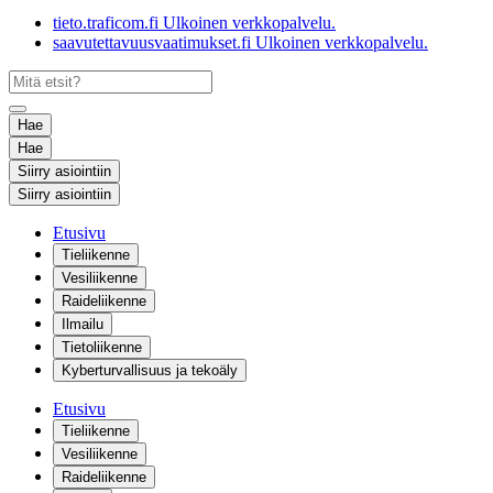
tieto.traficom.fi
Ulkoinen verkkopalvelu.
saavutettavuusvaatimukset.fi
Ulkoinen verkkopalvelu.
Hae
Hae
Siirry asiointiin
Siirry asiointiin
Etusivu
Tieliikenne
Vesiliikenne
Raideliikenne
Ilmailu
Tietoliikenne
Kyberturvallisuus ja tekoäly
Etusivu
Tieliikenne
Vesiliikenne
Raideliikenne