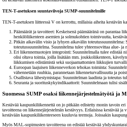
TEN-T-asetuksen suuntaviivoja SUMP-suunnitelmille
TEN-T-asetuksen liitteessä V on kerrottu, millaisia aiheita kestävän ka
Päämäärät ja tavoitteet: Keskeisenä päämääränä on parantaa liikk
henkilöliikenteen asemien ja solmukohtien toimivuutta, kestävä
Pitkän aikavälin visio ja lyhyen aikavälin toteutussuunnitelma: S
toteutussuunnitelma. Suunnitelma tulee yhteensovittaa alue- ja 
Eri liikennemuotojen integrointi: Suunnitelmalla tulee edistää n
olisi oltava toimia, joilla lisätään mm. joukkoliikenteen, kävel
liikkumisen edistämistä sekä suojaamattomien liikkujien turvall
Euroopan laajuisen liikenneverkon tehokas toiminta: Suunnitelma
vähennetään ruuhkia, parannetaan liikenneturvallisuutta ja po
Osallistava lähestymistapa: Suunnitelman laadinta ja toteutus tul
Seuranta ja suorituskykyindikaattorit: Suunnitelmaan tulisi sisäl
Suomessa SUMP osaksi liikennejärjestelmätyötä ja 
Kestävää kaupunkiliikennettä on jo pitkään edistetty monin tavoin eri
tavoitteena on liikennejärjestelmän kestävyys. Erilaisissa kestävää ja 
kestävään kaupunkiliikenteeseen kuuluvia teemoja. Joissakin kaupun
Myös MAL-sopimusten tavoitteena on edistää kestävää yhdyskuntara