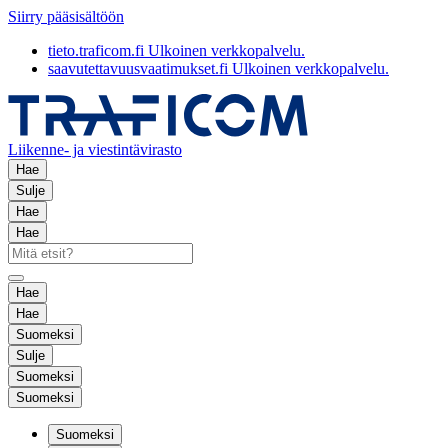
Siirry pääsisältöön
tieto.traficom.fi
Ulkoinen verkkopalvelu.
saavutettavuusvaatimukset.fi
Ulkoinen verkkopalvelu.
Liikenne- ja viestintävirasto
Hae
Sulje
Hae
Hae
Hae
Hae
Suomeksi
Sulje
Suomeksi
Suomeksi
Suomeksi