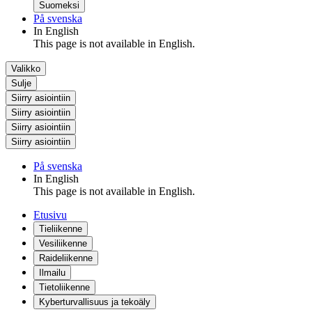
Suomeksi
På svenska
In English
This page is not available in English.
Valikko
Sulje
Siirry asiointiin
Siirry asiointiin
Siirry asiointiin
Siirry asiointiin
På svenska
In English
This page is not available in English.
Etusivu
Tieliikenne
Vesiliikenne
Raideliikenne
Ilmailu
Tietoliikenne
Kyberturvallisuus ja tekoäly