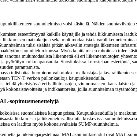
upunkiliikenteen suunnitelmissa voisi käsitellä. Näiden suuntaviivojen sis
umisen esteettömyyttä kaikille käyttäjille ja tehdä liikkumisesta laaduka
n liikkumisen matkaketjuja sekä multimodaalisia tavaraliikenneterminaal
uunnitelman tulisi sisältää pitkän aikavälin strategia liikenteen infrast
maakäytön suunnittelun kanssa. Myös kehittämisen rahoitusta tulee käsit
iin sanottua multimodaalista liikennettä eli eri liikennemuotojen yhteen
yn ja pyöräilyn kulkutapaosuutta. Suosituksissa korostetaan esteetöntä, 
isuuden parantamista.
ssa tulisi ottaa huomioon vaikutukset matkustaja- ja tavaraliikenteesee
istetaan TEN-T verkon pullonkauloja kaupunkiseuduilla.
isi tehdä yhteistyössä eri hallintotasojen, viranomaisten, kansalaisten j
tyä kokonaistavoitteita ja indikaattoreita, joilla suunnitelman täytäntöö
MAL-sopimusmenettelyjä
 kokoisissa suomalaisissa kaupungeissa. Kaupunkiseuduilla ja maakunnis
viisaasta liikkumista ja liikenneturvallisuutta koskevissa suunnitelmissa
geissa on laadittu myös kokonaisvaltaisia SUMP-suunnitelmia.
kennetta ja liikennejärjestelmää. MAL-kaupunkiseudut ovat MAL-sopi